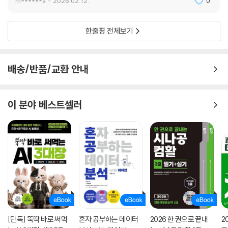
m******a
2026.02.12.
0
한줄평 전체보기
배송/반품/교환 안내
이 분야 베스트셀러
[단독] 뚝딱 바로 써먹
혼자 공부하는 데이터
2026 한 권으로 끝내
2