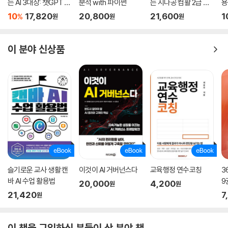
는 AI 3대장: 챗GPT ·
분석 with 파이썬
는 시나공 컴활 2급 필
용
제미나이 · 클로드
기+실기
문
10
17,820
20,800
21,600
1
%
원
원
원
이 분야 신상품
슬기로운 교사 생활 캔
이것이 AI 거버넌스다
교육행정 연수코칭
3
바 AI 수업 활용법
9
20,000
4,200
원
원
21,420
7
원
이 책을 구입하신 분들이 산 분야 책