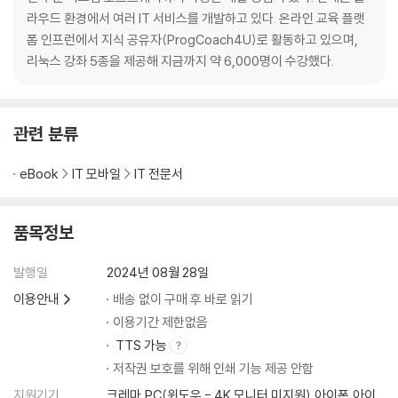
4.5 실습: 파일과 디렉터리 다루기
라우드 환경에서 여러 IT 서비스를 개발하고 있다. 온라인 교육 플랫
4.6 소프트 링크와 하드 링크
폼 인프런에서 지식 공유자(ProgCoach4U)로 활동하고 있으며,
리눅스 강좌 5종을 제공해 지금까지 약 6,000명이 수강했다.
5장 사용자와 사용자 그룹
5.1 사용자
5.2 사용자 그룹
관련 분류
5.3 실습: 사용자와 사용자 그룹 다루기
eBook
IT 모바일
IT 전문서
6장 소유권과 권한
6.1 파일 소유권
6.2 파일 권한
품목정보
6.3 디렉터리 권한
발행일
2024년 08월 28일
7장 프로세스 관리
이용안내
배송 없이 구매 후 바로 읽기
7.1 컴퓨터의 작동 원리와 프로세스
이용기간 제한없음
7.2 프로세스의 계층 구조
TTS 가능
7.3 프로세스의 작동
저작권 보호를 위해 인쇄 기능 제공 안함
7.4 파일 디스크립터와 표준 스트림
7.5 포어그라운드 프로세스와 백그라운드 프로세스
지원기기
크레마,PC(윈도우 - 4K 모니터 미지원),아이폰,아이