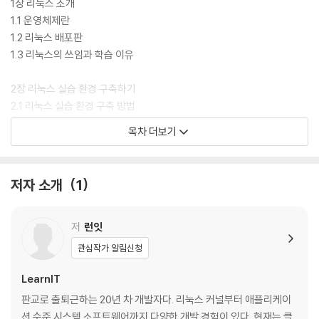
1장 리눅스 소개
1.1 운영체제란
1.2 리눅스 배포판
1.3 리눅스의 쓰임과 학습 이유
2장 리눅스 실습 환경 구축하기
2.1 리눅스 실습 환경 구축 방법
2.2 실습: 가상 머신에 리눅스 설치하기
목차 더보기
3장 셸
3.1 터미널과 셸
저자 소개
1
3.2 셸 스크립트
3.3 기본 명령어
저
런잇
4장 파일과 디렉터리
관심작가 알림신청
4.1 파일 시스템
4.2 리눅스의 파일 계층 구조
LearnIT
4.3 파일의 종류
판교로 출퇴근하는 20년 차 개발자다. 리눅스 커널부터 애플리케이
4.4 디렉터리
션 수준 시스템 소프트웨어까지 다양한 개발 경험이 있다. 현재는 클