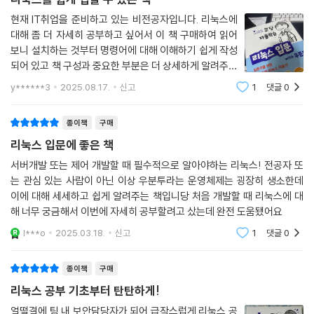
14.3 stat
현재 IT취업을 준비하고 있는 비전공자입니다. 리눅스에
14.4 wc
대해 좀 더 자세히 공부하고 싶어서 이 책 구매하여 읽어
14.5 df
보니 설치하는 것부터 명령어에 대해 이해하기 쉽게 작성
14.6 du
되어 있고 책 구성과 중요한 부분은 더 상세하게 알려주는
14.7 tar
부분이 있어 좋습니다. 그리고 따라하기 쉽게 터미널 창이
y******3
2025.08.17.
신고
1
댓글
0
14.8 read
그대로 나와있어서 실습하는데 어려움이 없다는 점이 이
14.9 tr
책에 장점인거 같습니다! 리눅스를 처음
종이책
구매
리눅스 입문에 좋은 책
서버개발 또는 제어 개발할 때 필수적으로 알아야하는 리눅스! 전공자 또
는 관심 있는 사람이 아닌 이상 우분투라는 운영체제는 굉장히 생소한데
이에 대해 세세하고 쉽게 알려주는 책입니당 처음 개발할 때 리눅스에 대
해 너무 궁금해서 이번에 자세히 공부할려고 샀는데 완전 도움됐어요
l***o
2025.03.18.
신고
1
댓글
0
종이책
구매
리눅스 공부 기초부터 탄탄하게!
얼떨결에 팀 내 보안담당자가 되어 급작스럽게 리눅스 공