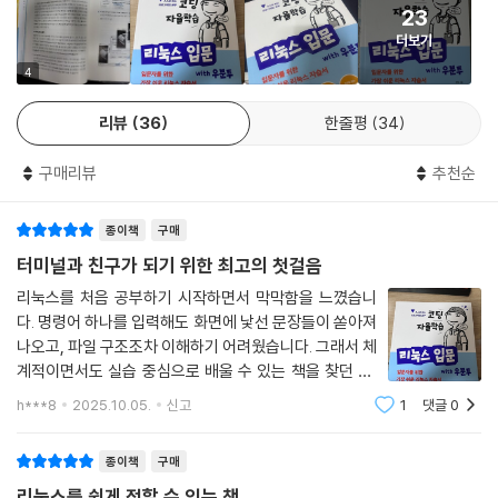
10.4 배열
23
10.5 쿼팅
더보기
4
11장 Bash: 확장과 셸 옵션
11.1 확장
리뷰
36
한줄평
34
11.2 셸 옵션
구매리뷰
추천순
12장 Bash: 리디렉션과 파이프라인
12.1 리디렉션
종이책
구매
12.2 파이프라인
터미널과 친구가 되기 위한 최고의 첫걸음
리눅스를 처음 공부하기 시작하면서 막막함을 느꼈습니
13장 시스템 관리
다. 명령어 하나를 입력해도 화면에 낯선 문장들이 쏟아져
13.1 패키지 관리 시스템
나오고, 파일 구조조차 이해하기 어려웠습니다. 그래서 체
13.2 systemd
계적이면서도 실습 중심으로 배울 수 있는 책을 찾던 중,
13.3 .bashrc 파일을 이용한 개인화
“코딩 자율학습 리눅스 입문 with 우분투”를 선택했습니
h***8
2025.10.05.
신고
1
댓글
0
다. ‘자율학습’이라는 이름처럼 혼자서 차근차근 익히기
14장 필수 커맨드라인 툴
좋은 구성이었습니다.이 책은 단순히 명
14.1 grep
종이책
구매
14.2 find
리눅스를 쉽게 접할 수 있는 책