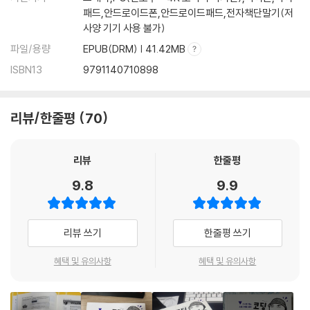
패드,안드로이드폰,안드로이드패드,전자책단말기(저
7.6 IPC
사양 기기 사용 불가)
8장 시그널
파일/용량
EPUB(DRM) | 41.42MB
8.1 시그널 송수신
ISBN13
9791140710898
8.2 시그널의 종류
8.3 시그널 처리 방법
8.4 실습: 시그널 전송하기
리뷰/한줄평
70
Part 2 리눅스 활용하기
리뷰
한줄평
9장 Bash: 조건문과 테스트 연산자
9.8
9.9
9.1 변수의 기초
9.2 조건문과 테스트 연산자
리뷰 쓰기
한줄평 쓰기
10장 Bash: 반복문, 함수, 변수, 배열, 쿼팅
혜택 및 유의사항
혜택 및 유의사항
10.1 반복문
10.2 함수
10.3 변수 심화