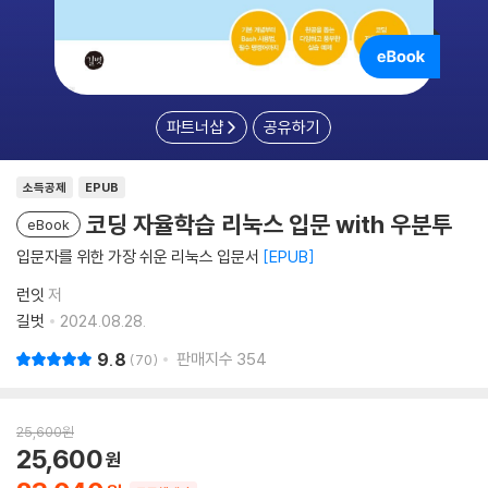
파트너샵
공유하기
소득공제
EPUB
코딩 자율학습 리눅스 입문 with 우분투
eBook
입문자를 위한 가장 쉬운 리눅스 입문서
EPUB
런잇
저
길벗
2024.08.28.
9.8
판매지수
354
70
25,600
원
25,600