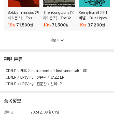
Bobby Timmons (바
The Young Lions (영
Kenny Burrell (케니
비 티몬스) - This Her
라이온즈) - The You
버렐) - Blue Lights V
e Is Bobby Timmon
ng Lions [LP]
olume 1 [LP]
19
71,500
19
71,500
19
37,200
%
%
%
원
원
원
s [LP]
더보기
관련 분류
CD/LP
재즈
Instrumental
Instrumental(수입)
CD/LP
LP(Vinyl) 전문관
JAZZ LP
CD/LP
LP(Vinyl) 전문관
컬러 LP
품목정보
발매일
2024년 09월 01일