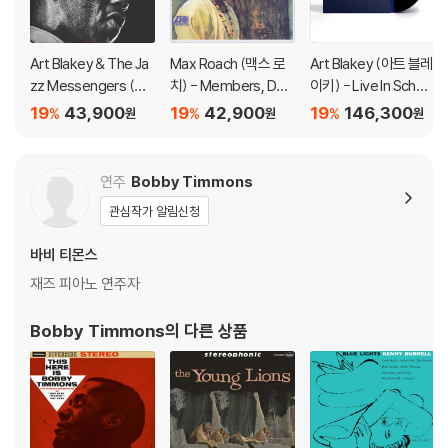
Art Blakey & The Ja
Max Roach (맥스 로
Art Blakey (아트 블레
zz Messengers (아
치) - Members, Do
이키) - Live In Schev
트 블레이키 & 재즈 메
n't Git Weary [LP]
eningen 1958 [2LP]
19
43,900
19
42,900
19
146,300
%
%
%
원
원
원
신저스) - 3 Blind Mic
e [레드 컬러LP]
연주
Bobby Timmons
관심작가 알림신청
바비 티몬스
재즈 피아노 연주자
Bobby Timmons
의 다른 상품