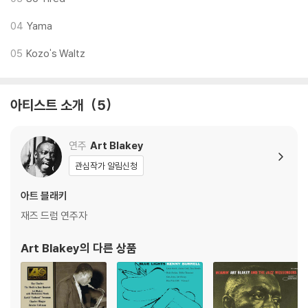
지되도록 디스크 센터 홀 구경이 작게 제작되는 경우가 있습니다. 턴테이
블 스핀들에 맞지 않는 경우에는 전용 제품 등을 이용하여 센터 홀을 조정
04
Yama
하시면 해결됩니다.
05
Kozo's Waltz
3) 디스크에 미세한 잔 흠집이 남아있거나 인쇄 면이 깨끗하지 않은 경우
가 있으며, 이는 상품의 불량이 아닙니다. 단, 재생에 이상이 있는 경우에는
불량으로 인한 반품/교환이 가능합니다
아티스트 소개
5
※ 컬러 디스크
아래에 해당하는 경우는 불량이 아니므로 개봉 후 반품/교환이 불가합니
연주
Art Blakey
다.
관심작가 알림신청
1) 컬러 디스크는 웹 이미지와 실제 색상이 차이가 날 수 있습니다.
2) 컬러 디스크의 특성상 제작 공정시 앨범마다 색상 차이가 나는 경우도
아트 블래키
있습니다.
재즈 드럼 연주자
3) 컬러 디스크는 제작 과정에서 다른 색상 염료가 섞여 얼룩과 번짐, 반점
등이 발생할 수 있습니다.
Art Blakey
의 다른 상품
※ 반품/교환 안내
1) 불량으로 인한 반품/교환 요청 시에는 불량 확인을 위해 개봉 시의 동영
상을 요청할 수 있으며, 동영상이 없는 경우 반품/교환이 제한될 수 있습니