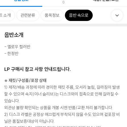
0
트 소개
관련분류
품목정보
음반 속으로
음반소개
- 옐로우 컬러반
- 한정반
LP 구매시 참고 사항 안내드립니다.
※ 재킷/구성품/포장 상태
1) 제작/배송 과정에 따라 경미한 재킷 주름, 모서리 눌림, 갈라짐이 발생
할 수 있으며 속지(이너 슬리브)는 디스크와의 접촉으로 인해 갈라질 수
있습니다.
외관상 불량 확인되는 상품을 개봉 시엔 반품/교환 처리 불가합니다.
2) 디스크 라벨은 공정상 매끄럽게 부착되지 않을 수도 있으며 겉포장 비
닐은 품질보증대상이 아닙니다.