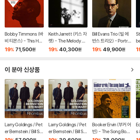
Bobby Timmons (바
Keith Jarrett (키스 자
Bill Evans Trio (빌 에
St
비 티몬스) - This Her
렛) - The Melody At
반스 트리오) - Portrai
be
e Is Bobby Timmon
Night, With You [LP]
t In Jazz [LP]
r
19
71,500
19
40,300
19
49,900
1
%
%
%
원
원
원
s [LP]
베
이 분야 신상품
Larry Goldings / Pet
Larry Goldings / Pet
Booker Ervin (부커 어
E
er Bernstein / Bill St
er Bernstein / Bill St
빈) - The Song Boo
s 
ewart (래리 골딩스 /
ewart (래리 골딩스 /
k [LP]
(
19
57,900
19
30,600
19
78,000
1