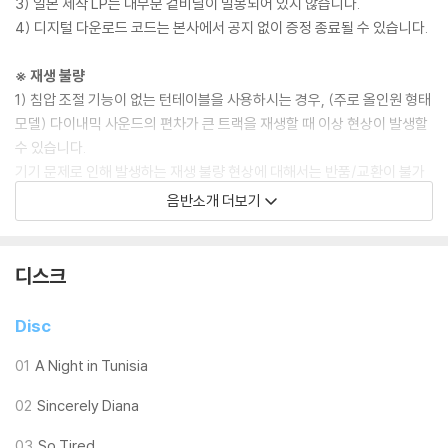
3) 일본 제작 LP는 대부분 겉비닐이 밀봉되어 있지 않습니다.
4) 디지털 다운로드 코드는 본사에서 공지 없이 증정 종료될 수 있습니다.
※ 재생 불량
1) 침압 조절 기능이 없는 턴테이블을 사용하시는 경우, (주로 올인원 형태
모델) 다이내믹 사운드의 편차가 큰 트랙을 재생할 때 이상 현상이 발생할
수 있습니다.
기기 문제로 인해 발생하는 재생 불량 현상에 대해서는 반품/교환이 불가
하니 침압 조절이 가능한 기기에서 재생하실 것을 권유 드립니다.
음반소개 더보기
2) 디스크는 정전기와 먼지로 인해 재생이 원활하지 않은 경우가 있습니
다. 전용 제품으로 이를 제거하면 대부분 해결됩니다.
3) 바늘에 먼지가 쌓이는 경우에도 재생이 원활하지 않을 수 있습니다.
디스크
※ 디스크 외관 불량
Disc
1) 열을 가하여 제작하는 바이닐 공정 특성상 디스크 표면이 미세하게 울
렁거리거나 휘어지는 경우가 있습니다.
01
A Night in Tunisia
재생이 불안정한 경우 스태빌라이저를 사용하시면 좀 더 안정적인 재생이
02
Sincerely Diana
가능합니다.
2) 재생 음역의 왜곡을 최소화 하고 반복 재생시에도 최대한 일관되게 유
03
So Tired