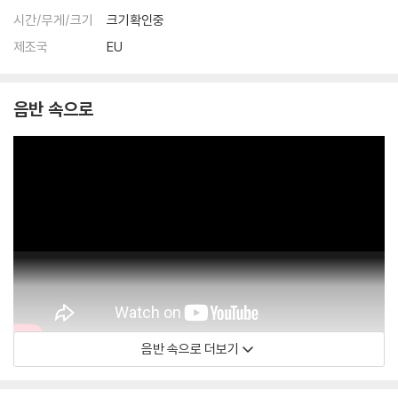
시간/무게/크기
크기확인중
제조국
EU
음반 속으로
음반 속으로 더보기
Art Blakey