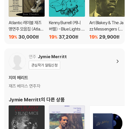
다.
관련 사진과 동영상 및 재생 기기 모델명을 첨부하여 첨부하여 고객센터에
문의 바랍니다.
Atlantic 레이블 재즈
Kenny Burrell (케니
Art Blakey & The Ja
2) LP는 잦은 배송 과정에서 재킷에 손상이 발생할 가능성이 높고 재판매
명연주 모음집 (Atlanti
버렐) - Blue Lights V
zz Messengers (아
가 어려우므로 신중한 구매를 부탁드립니다.
c Jazz Classics)
olume 1 [LP]
트 블레이키 & 더 재즈
19
30,000
19
37,200
19
29,900
%
%
%
원
원
원
매신저스) - Moanin'
[LP]
연주
Jymie Merritt
관심작가 알림신청
지미 메리트
재즈 베이스 연주자
Jymie Merritt
의 다른 상품