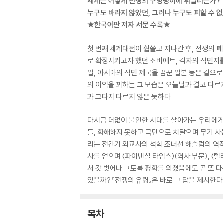
세계는 어떻게 전쟁의 구렁텅이에 휘말리는가?
누구도 바라지 않았던, 그러나 누구도 피할 수 
★한국어판 저자 서문 수록★
첫 번째 세계대전이 휩쓸고 지나간 후, 전쟁의 
로 확장시키고자 했던 소비에트, 각자의 식민지를
일, 아시아의 식민 제국을 꿈꾼 일본 등은 겉으
의 이익을 꾀하는 그 모습은 오늘날과 결코 다르
과 그다지 다르지 않은 듯하다.
다시금 더없이 불안한 시대를 살아가는 우리에게
들, 화해하지 못하고 극단으로 치달으며 무기 사
리는 전간기 외교사의 석학 조너선 해슬럼의 역작
사를 얻으며 〈파이낸셜 타임스〉(역사 부문), 〈
서 갓 벗어나 그토록 평화를 외쳤음에도 곧 또 
있을까? 『전쟁의 유령』은 바로 그 답을 제시한다
목차