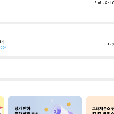
서울특별시 영
팔기
내 
000원