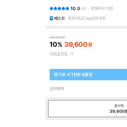
10.0
판매지수
120
6
베스트
정치/외교 top100 5주
44,000
원
10
39,600
YES포인트
앱 다운 시 1천원 상품권
결제혜택
종이책
39,600