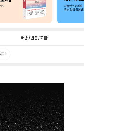
배송/반품/교환
천평