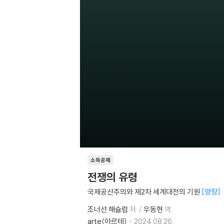
소득공제
전쟁의 유령
국제공산주의와 제2차 세계대전의 기원
양장
조너선 해슬럼
저
우동현
역
arte(아르테)
2024.08.26.