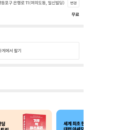
등포구 은행로 11(여의도동, 일신빌딩)
변경
무료
가게에서 팔기