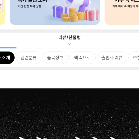
리뷰/한줄평
6
 소개
관련분류
품목정보
책 속으로
출판사 리뷰
추