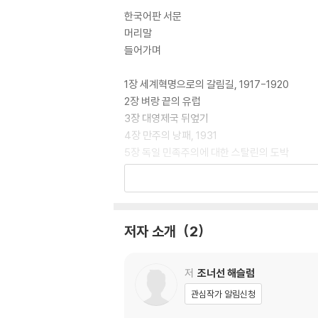
한국어판 서문
머리말
들어가며
1장 세계혁명으로의 갈림길, 1917-1920
2장 벼랑 끝의 유럽
3장 대영제국 뒤엎기
4장 만주의 낭패, 1931
5장 독일 민족주의에 대한 스탈린의 도박
6장 히틀러의 충격
7장 이탈리아, 벗어나다
8장 인민전선의 역설
9장 스페인과 유럽의 분열
저자 소개
2
10장 대일 통일전선
11장 대독 유화정책, 1937-1939
12장 전쟁, 1939-1940
저
조너선 해슬럼
13장 소련 침공
관심작가 알림신청