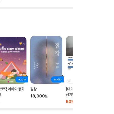
닥토닥 아빠와 동화
절창
[대여] 무진기행 (가수
양손프로
행
장기하 낭독)
조세희의
18,000
원
아올린 
50
2,500
3,300
%
원
원