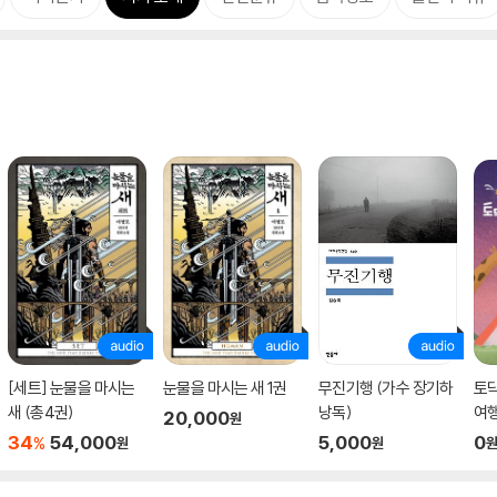
[세트] 눈물을 마시는
눈물을 마시는 새 1권
무진기행 (가수 장기하
토
새 (총4권)
낭독)
여
20,000
원
34
54,000
5,000
0
%
원
원