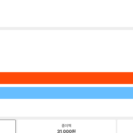
종이책
31,000
원