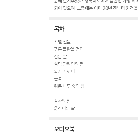
품에 안겨주었다. 영국제도에서 출간된 가장 뛰어
되어 있으며, 그중에는 이미 20년 전부터 키건을
목차
작별 선물
푸른 들판을 걷다
검은 말
삼림 관리인의 딸
물가 가까이
굴복
퀴큰 나무 숲의 밤
감사의 말
옮긴이의 말
오디오북