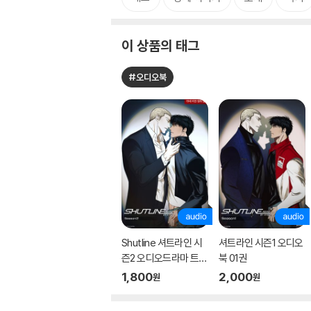
이 상품의 태그
#오디오북
Shutline 셔트라인 시
셔트라인 시즌1 오디오
즌2 오디오드라마 트랙
북 01권
01
1,800
2,000
원
원