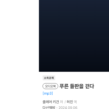
소득공제
푸른 들판을 걷다
오디오북
mp3
클레어 키건
저
허진
역
다산책방
2024.09.06.