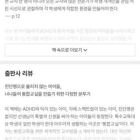
4장 통합교육을 향한 한 걸음
면 교사 한 명이 아니라 모든 교사와 많은 전문가가 학생 개개인을 관심 어
린 시선으로 관찰하며 각 학생에게 적합한 환경을 만들어야 한다.
특수 아동은 어느 학교로 진학해?
--- p.12
통합교육이 넓어져야 하는 이유
성취기준이 대강화되어야 하는 이유
나는 반 아이들에게 ADHD와 동작 틱을 가진 정모의 어려움을 이야기하고
통합교육은 왜 중요할까?
이때 생기는 문제를 해결하기 위해 무엇이 필요한지 물었다. 아이들은 이
통합학급 담임으로서 나의 바람
미 답을 알고 있었다. 바로 시간이었다. 더 많은 시간을 주어야 한다고, 자
책 속으로 더보기
특수교육을 받아 보는 게 어떨까요?
기들보다 시간을 더 주어도 괜찮다는 친구들의 이야기에 정모의 표정이 달
아이의 장애를 감추는 일에 대하여
라졌다. 친구들이 자기를 이해해 준다는 걸 알았기 때문이다. 더 이상 정모
체벌에 가려진 가장 중요한 질문
는 모두가 자기를 두려워하는 교실에 오지 않아도 되었다.
출판사 리뷰
자폐성 발달장애 아동의 중학교 입학에 대하여
--- p.34
특수교사를 응원하고 지지하는 이유
진단명으로 불리지 않는 아이들,
통합교육에 관한 책이 늘어나야 하는 이유
외부 자극에 대한 반응을 억제하지 못하는 아이들이 점점 늘어나고 있습니
너나들이 통합교실을 만들기 위한 다정한 분투기
통합교육지원체계의 필요성
다. 간단히 말씀드리면 마음 편히 지낼 사람도 공간도 줄어든 만큼 아이들
이 받는 스트레스가 커지고, 커진 스트레스만큼 ADHD 유전자가 발현될
이 책에는 ADHD와 틱이 있는 아이, 자폐 스펙트럼이 있는 아이, 진단명은
ㆍ나가는 말
가능성도 높아졌다는 뜻입니다. 어쩌면 최근 아이들의 ADHD는 학교에서
없지만 선생님이 특별히 신경을 써야 하는 아이들이 등장한다. 특수교육대
받는 스트레스를 줄이고자 발현된 것일 수도 있습니다. 그렇다면 아이들의
상 학생과 일반 학생이 한데 어우러져 생활하는 이곳은 ‘통합교실’이다. 저
스트레스를 어떻게 줄일 수 있을까요?
자는 통합교육을 위한 체계적인 교수법을 소개하지 않는다. 대신 자신의
--- p.48
통합교실 운영 경험담을 담담히 풀어놓는다. 글에 자주 등장하는 교사와