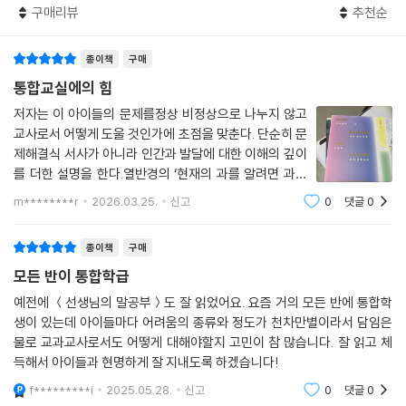
생이 되어 진학했을 때, 통합교육이 이어지지 않고 단절된다면 그간의 노
구매리뷰
추천순
력이 수포로 돌아가기도 한다. 저자는 실제 현장의 입장을 대변하여, 활동
지원사나 초·중·고등학교 간 긴밀한 협력 등 통합교육을 위해 어떤 제도와
종이책
구매
체계의 개선이 필요한지 밝힌다. 이를 통해 동료 교사들은 통합교육을 이
통합교실에의 힘
루지 못했다는 자책감에서 해방되고, 학부모는 우리 아이의 학교생활이 앞
저자는 이 아이들의 문제를정상 비정상으로 나누지 않고
으로도 잘 이루어지려면 어떤 기틀이 마련되어야 하는지 알게 될 것이다.
교사로서 어떻게 도울 것인가에 초점을 맞춘다. 단순히 문
제해결식 서사가 아니라 인간과 발달에 대한 이해의 깊이
를 더한 설명을 한다.열반경의 ‘현재의 과를 알려면 과거
의 인을 보고, 미래의 과를 알려면 현재의 인을 보라!’라는
m********r
2026.03.25.
신고
0
댓글
0
말로 첫 장을 시작한다. 통합교육이란 특수교육대상자가
일반학교에서 장애유형 및 장애정도에
종이책
구매
모든 반이 통합학급
예전에 ＜선생님의 말공부＞도 잘 읽었어요. 요즘 거의 모든 반에 통합학
생이 있는데 아이들마다 어려움의 종류와 정도가 천차만별이라서 담임은
물로 교과교사로서도 어떻게 대해야할지 고민이 참 많습니다. 잘 읽고 체
득해서 아이들과 현명하게 잘 지내도록 하겠습니다!
f*********i
2025.05.28.
신고
0
댓글
0