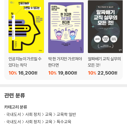
함께 걸어 좋은 길
홀로, 또 같이 서기를 바라는 마음
오늘 하루 설리번 되어 보기
함께하고 싶은 마음과 답답함은 정비례한다
할 거야
듣고 싶은 노래
이름 부르기: 매일 조금씩 벽을 넘는 법
공사보다 친구
졸업 사진 찍고 싶어
인공지능이 가르칠 수
딱 한 가지만 가르쳐야
알짜배기 교직 실무의
예측 가능성, 더 친절한 설명이 필요해
있다는 착각
한다면
모든 것!
그래, 앞으로도 혼자서 잘 해낼 거야
10
16,200
10
19,800
10
22,500
%
%
%
원
원
원
기분이 별로인 오늘도 최선을 다해 보자
듬직한 우리 반 보조교사
시간이 조금 더 걸릴 뿐
관련 분류
왜 피했을까?
지구촌에는 자폐 스펙트럼도 포함이야
카테고리 분류
진웅이도 같이 하고 싶었구나
국내도서
사회 정치
교육
교육학 일반
세상에서 가장 힘든 졸업식
국내도서
사회 정치
교육
특수교육