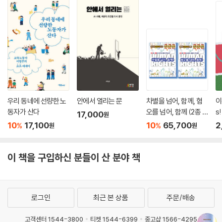
우리 동네에 선량한 노
안에서 열리는 문
차별을 넘어, 함께, 혐
이
동자가 산다
오를 넘어, 함께 (2종 세
s!
17,000
원
트)
10
17,100
10
65,700
2
%
%
원
원
이 책을 구입하신 분들이 산 분야 책
로그인
최근 본 상품
주문/배송
고객센터 1544-3800
티켓 1544-6399
중고샵 1566-4295