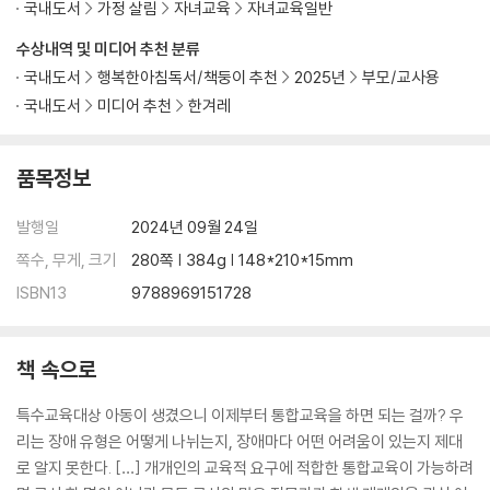
국내도서
가정 살림
자녀교육
자녀교육일반
3장 아이, 아이, 아이 이야기
수상내역 및 미디어 추천 분류
뒤돌지 않는 아이
국내도서
행복한아침독서/책둥이 추천
2025년
부모/교사용
자기만 중요한 아이
국내도서
미디어 추천
한겨레
3년 만에 말소리를 들려준 아이
조를 바꿔 달라는 아이
품목정보
경계선 지능인 아이
어른보다 더 어른스러운 두 아이
발행일
2024년 09월 24일
반대로 말하는 아이
허락 없이 친구 물건을 가져가는 아이
쪽수, 무게, 크기
280쪽 | 384g | 148*210*15mm
스티커판을 던진 아이
ISBN13
9788969151728
잘 먹지 않는 아이
떨어진 가림막을 줍는 아이
자기만의 문제를 겪는 저학년 아이
책 속으로
ADHD가 있는 옆 반 아이
투렛이 있는 아이
특수교육대상 아동이 생겼으니 이제부터 통합교육을 하면 되는 걸까? 우
시끄럽게 웃는 아이
리는 장애 유형은 어떻게 나뉘는지, 장애마다 어떤 어려움이 있는지 제대
로 알지 못한다. […] 개개인의 교육적 요구에 적합한 통합교육이 가능하려