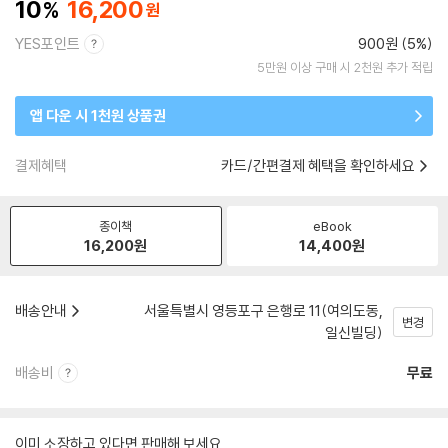
10
16,200
YES포인트
900원 (5%)
5만원 이상 구매 시 2천원 추가 적립
앱 다운 시 1천원 상품권
결제혜택
카드/간편결제 혜택을 확인하세요
종이책
eBook
16,200
원
14,400
원
배송안내
서울특별시 영등포구 은행로 11(여의도동,
변경
일신빌딩)
배송비
무료
이미 소장하고 있다면 판매해 보세요.