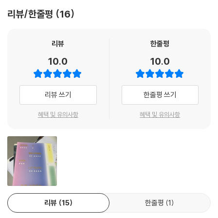
모든 행동에는 이유가 있다는 깨달음을 다시 한번 마주했다.
학교생활을 잘 해냈다고 한다.
맞춰 칠하지는 못했지만 붓에 물감을 묻히고 천천히 칠할 수만 있어도 성
리뷰/한줄평
16
이처럼 통합교실을 운영하는 데 중요한 요소는 바로 ‘친구들’이다. 특수교
- 이수현 (푸른솔중학교 교사)
공이다 싶었다.
육대상 학생도 당연히 스스로 해내고 싶고, 잘하고 싶고, 남들과 좋은 관계
--- p.155
를 맺고 싶어 한다. 만약 자신을 지지해 주는 사람이 교사밖에 없어서 다른
리뷰
한줄평
친구들을 볼 때마다 스트레스를 받는다면, 아이의 증상이 더 심해지거나
문제행동을 보이는 아이도 스스로 해내고 싶어 하고, 잘하고 싶어 하고, 친
10.0
10.0
스스로 좌절감에 빠질 수 있다. 통합교실은 모든 아이가 ‘함께 성장하는’ 곳
구들과 사이좋게 지내고 싶어 한다. 그걸 못해서 가장 답답한 건 아이 자신
이다. 교사는 특별한 아이에게 주의를 기울이되, 다른 아이들이 소외감을
이다. 그 마음을 읽어 주고, 해낼 수 있게 응원하고, 격려하고, 가르쳐 주는
느끼도록 해서는 안 된다. 저자는 작은 독후 활동이나 교실에서 이루어지
일이 교사의 역할이고, 친구의 역할이다.
리뷰 쓰기
한줄평 쓰기
는 대화를 기록해 한쪽으로 치우치지 않고 아이들과 소통하는 법을 보여
--- p.208
준다.
혜택 및 유의사항
혜택 및 유의사항
가장 중요한 목표는 교사의 손을 떠나서도 친구들과 어울려 지내는 것이
앞으로 통합교육이 나아가야 할 길
다. 중학교, 고등학교에 가서도 통합학급에서 친구들과 함께 안전하고 행
통합교실은 선생님 혼자 힘으로 이룰 수 없다
복한 시간을 보내야 한다. 성인이 되어서도 사회의 한 구성원으로서 자신
이 할 수 있는 일을 해내며 살아가야 한다. 그렇다면 지금 아이에게 가장 필
교사는 해야 할 일이 많다. 교사로서 가르치거나 수업을 연구하는 본연의
요한 것은 결국 어울려 지낼 사람이다.
업무 외에도, 셀 수 없을 만큼 촘촘한 사무 업무가 많다. 목적이 불분명하지
--- p.246
만 관습적으로 교사가 담당하는 현장의 자잘한 일도 많다. 만약 이 상태에
서 특수교육대상 학생의 담임을 맡게 된다면, 더는 아이들 한 명 한 명에게
리뷰
15
한줄평
1
관심을 쏟을 수 없다. 또한, 초등학교 통합교실에서 공부하던 아이가 중학