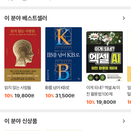
이 분야 베스트셀러
읽지 않는 사람들
IB를 넘어 KB로
이게 되네? 엑셀 AI 미
일
친 활용법 100제
털
10
19,800
10
31,500
%
%
원
원
10
19,800
1
%
원
이 분야 신상품