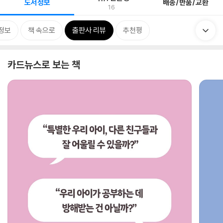
도서정보
배송/반품/교환
16
정보
책 속으로
출판사 리뷰
추천평
카드뉴스로 보는 책