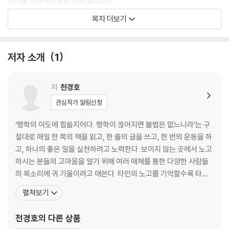
상처를 드러내자 모든 것이 달라졌다
통합학급의 존재 이유
목차 더보기
2장 자폐 스펙트럼이 있는 아이
저자 소개
1
진웅이와 만난 순간
천경호 선생님 삐졌어
100까지 달리기
저
천경호
학습보다 라포가 먼저다
관심작가 알림신청
조금 더 위로, 동그라미 안에 넣는 거야
장애가 아니라 이름으로 불러 줄 수 있어?
‘행학의 이도에 힘쓸지어다. 행학이 끊어지면 불법은 없느니라’는 구
모두를 위해 필요한 활동지원사
절대로 매일 한 쪽의 책을 읽고, 한 줄의 글을 쓰고, 한 번의 운동을 하
서로 더 가까워지는 우리 사이의 ‘스파크’
고, 하나의 좋은 일을 실천하려고 노력한다. 보이지 않는 곳에서 노고
우리 교실의 ‘스파크’
하시는 분들의 고마움을 알기 위해 여러 매체를 통한 다양한 사람들
진웅이도 문제를 풀고 싶었을 텐데
의 목소리에 귀 기울이려고 애쓴다. 타인의 노고를 기억할수록 타인
낯선 봄날, 한 뼘 더 자라는 시간
을 존중할 수 있다고 생각한다. 배움의 목적이 한 사람을 소중히 여기
펼쳐보기
할 수 있는 일을 하나씩 해 보자
는 사회를 만드는 데 있으며, 학문이 진보하는 이유도 같은 까닭이라
균형은 한쪽의 힘만으로 이루어지지 않는다
고 믿는다. 모든 아이가 한 사람을 소중히 여기는 삶을 살아가길 바라
천경호
의 다른 상품
회의할 거야
는 마음으로 교사로서 가르치는 학생을 함께 살아