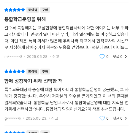
종이책
구매
통합학급운영을 위해
갈수록 복잡해지는 교실현장에 통합학급사례에 대한 이야기는 너무 귀하
고 감사합니다. 먼곳의 일이 아닌 우리, 나의 일상에도 늘 마주하고 있습니
다. 이런 책은 특히 외서가 많은데 우리나라 학교에서 현직교사의 시선으
로 세심하게 담아주어서 위로와 도움을 얻었습니다.덕분에 좀더 아이들을
담을수있는 그릇을 키울수있었네요.
m******8
2025.05.28.
신고
0
댓글
0
종이책
구매
함께 성장하기 위해 선택한 책
특수교육대상자 증상에 대한 책이 아니라 통합학급운영이 궁금했고, 그 사
례가 궁금했습니다. 우연히 저자분의 연수를 듣게되었고 이 책의 존재를
알게되었습니다. 통합학급 담임교사로서 통합학급운영에 대한 지식을 얻
기위해 선택하였습니다. 통합학급 담임이신가요?이 책을 추천드립니다.
g******k
2025.05.23.
신고
0
댓글
0