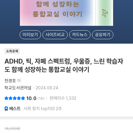
미리보기
사이즈비교
카드뉴스
공유하기
소득공제
ADHD, 틱, 자폐 스펙트럼, 우울증, 느린 학습자
도 함께 성장하는 통합교실 이야기
천경호
저
학교도서관저널
2024.09.24.
10.0
판매지수
1,332
16
베스트
사회 정치 top100 2주
18,000
원