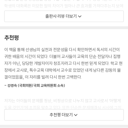
학생의 대화록은 미묘한 말의 차이가 얼마나 큰 효과를 가져다주는지 보여
이 모든 우려를 최소화할 방법이 있었다. 바로 활동지원사다. 아이 곁에서
준다. 아이를 부르는 방법, 아이의 문제행동을 지적하고 설득하는 방법, 통
출판사 리뷰 더보기
아이의 특성을 이해하고 아이가 원만하게 학교생활에 적응할 수 있도록 도
합교육의 목적을 이해시키는 방법 등이 생생한 대화 속에 자연스럽게 드러
와줄 사람이 있다면 일반학교를 가도, 특수학교를 가도 걱정을 덜 수 있다.
난다. 저자도 처음부터 통합교실을 완벽히 정착시킨 것은 아니다. 주변의
물론 훌륭한 활동지원사를 구하기 정말 어렵다는 걸 서로 알고 있기에 꾸
조언을 구하기도 하고, 홀로 고민하기도 한다. 그러나 그 노력 끝에는 다양
추천평
준히 수소문해 보자는 말씀을 진웅이 보호자분께 드리기로 했다.
한 아이들이 함께 어우러져 성장하는 교실이 있었다. 통합교실을 맡게 된
--- p.91
선생님, 통합교실이 걱정되는 부모님 모두 다정한 분투에 동참해 보자.
이 책을 통해 선생님의 실천과 전문성을 다시 확인하면서 독서의 시간이
귀한 배움의 시간이 되었다. 더불어 교사들이 교육의 단순 전달자나 집행
그런데 진웅이 옆에 한 아이가 손을 잡고 걸어가고 있었다. 나는 부리나케
가장 좋은 지지자는 친구들!
자가 아닌, 당당한 개발자이자 창조자라고 다시 한번 믿게 되었다. 학교 현
호주머니에서 휴대전화를 꺼내 두 아이의 뒷모습을 찍었다. 마음이 급해서
선생님은 어떻게 아이들을 이해시켜야 할까?
장에서 교사로, 특수교육 대학에서 교수로 있었던 내게 남다른 감동의 물
일까. 방충망이 열리지 않는다. 결국 방충망 너머로 두 아이를 찍는 것에 만
결이었음을, 이 자리를 빌려 다시 한번 고백한다.
족해야 했다. 손잡고 가는 길, 함께 걸어 좋은 길, 그 따듯하고 아름다운 순
저자는 언젠가 놀라운 장면을 목격한다. 자폐 스펙트럼이 있는 아이가 수
간을 기록으로 남길 수 있어 행복하다.
- 강경숙 (국회의원/국회 교육위원회 소속)
업 중에 손뼉을 치고 교실을 돌아다니는 등 수업에 방해된다고 느낄 만한
--- p.121
행동을 했는데, 다른 아이들이 전혀 개의치 않고 자기들의 할 일을 하던 것
저자는 아이들의 문제를 정상, 비정상으로 나누지 않고 교사로서 ‘어떻게
이다. 교실을 돌아다니던 아이가 진정하고 자리에 앉자, 한 친구가 곁에 와
귀로 들려주고, 눈으로 보여 주고, 손으로 느끼게 해 주면 아주 조금씩 따라
도울 것인가’에 초점을 맞추고 있다. 또한 단순한 문제해결식 서사에 그치
서는 그 아이의 등을 두드려 주기까지 했다. 자폐 스펙트럼이 있는 아이의
한다. 그러다 제대로 해내는 순간에 즉각적인 칭찬과 격려를 해 주면 표정
지 않고, 인간과 발달에 대한 이해의 깊이를 더하는 설명과 더불어 교육적
추천평 더보기
의지와 상관없이 돌발 행동이 나올 수 있다는 점을 완벽히 이해하고 있던
도 달라진다. 처음에는 잘되지 않아서 순간적으로 눈빛이 달라질 것만 같
접근이 서술되어 있다. 글을 읽으며 세상에 이해하지 못할 아이는 없으며
것이다. 아이는 친구들의 심리적 지지를 받으며 어엿한 교실의 일원으로
았는데 진웅이는 잘 견뎌 주었다. 그러고는 칠하는 데 몰입했다. 스케치에