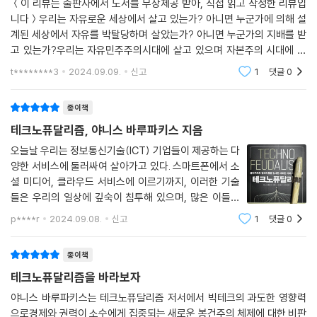
율성을 되찾고 자유를 회복할 수 있을까? 야니스 바루파키스의 시선을 따
＜이 리뷰는 출판사에서 도서를 무상제공 받아, 직접 읽고 작성한 리뷰입
니다＞우리는 자유로운 세상에서 살고 있는가? 아니면 누군가에 의해 설
라 테크노퓨달리즘에서 벗어나는 방법을 살펴보자. 테크노퓨달리즘의 시
계된 세상에서 자유를 박탈당하며 살았는가? 아니면 누군가의 지배를 받
대를 비판적인 시선으로 바라보는 눈을 기르고, 클라우드와 플랫폼을 공유
고 있는가?우리는 자유민주주의시대에 살고 있으며 자본주의 시대에 살
화하고, 클라우드 농노와 프롤레타리아가 모여 노동조합을 만들어 실질적
고 있다. 우리는 누구나 표현의 자유와 천부적인권, 참정권 등을 지니고 있
인 연대를 해나갈 수도 있다. 이 책은 알고리즘으로 우리를 길들이고 공짜
t********3
2024.09.09.
신고
1
댓글
0
으며 자본주의 시대에
데이터 노동으로 배를 불리는 돌연변이 클라우드 자본에 대처하는 첫 번째
지침서가 될 것이다.
종이책
테크노퓨달리즘, 야니스 바루파키스 지음
오늘날 우리는 정보통신기술(ICT) 기업들이 제공하는 다
양한 서비스에 둘러싸여 살아가고 있다. 스마트폰에서 소
셜 미디어, 클라우드 서비스에 이르기까지, 이러한 기술
들은 우리의 일상에 깊숙이 침투해 있으며, 많은 이들은
이를 통해 더 큰 자유와 편의를 누리고 있다고 믿는다. 그
p****r
2024.09.08.
신고
1
댓글
0
러나 이러한 편의가 진정한 자유로 이어지는지에 대한 의
문은 여전히 남아 있다. 특히, 빅테크 기업들
종이책
테크노퓨달리즘을 바라보자
야니스 바루파키스는 테크노퓨달리즘 저서에서 빅테크의 과도한 영향력
으로경제와 권력이 소수에게 집중되는 새로운 봉건주의 체제에 대한 비판