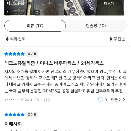
더보기
그렇다면, 테크노퓨달리즘 시대에서 노동으로 임금을 얻던 평범한 우리는
어디에 있을까? 저자는 “우리 대부분은 새로운 지배 계급의 권력과 부에
4
2
3
무임금 노동으로 봉사하며, 기회가 주어질 때 간간이 임금노동을 할 수 있
리뷰
17
한줄평
10
는, 자본주의 이전 계급인 ‘농노’이자 ‘노예’로 전락해버리고 말았다”고 말
한다. 우리는 우리의 정보를 SNS나 블로그 등에 공짜로 업로드하고, 빅테
리뷰전체
추천순
크가 짜놓은 알고리즘에 우리의 선택까지 조종당하면서 살아간다. 게다가
디지털 플랫폼에 상품을 전시하지 못하면, 우리는 시장에 끼어들 수조차
종이책
없다. 저자의 표현대로 우리는 ‘공짜 데이터 노동자’가 되고 만 것이다.
테크노퓨달리즘 / 야니스 바루파키스 / 21세기북스
소수의 빅테크가 독점하는 클라우드와 알고리즘의 이익
저자의 소개를 짧게 하자면 전 그리스 재무장관이었으며 영국, 호주, 미국
인간의 선택을 조정하는 AI와 클라우드 영주에 맞서 자율성과 자유를 되찾
에서 수년간 경제학 교수로 재직한 진보 경제학자라고 한다. 현재는 아테
는 방법을 강구하다
네 대학교 경제학 교수로 재직 중이며 그리스 재무장관직에서 물러난 후에
는 국제 풀뿌리 운동인 DiEM25를 공동 설립하고 유럽 민주주의의 부활을
지난 20년간 미국과 중국의 빅테크 기업들은 인터넷을 사유화했고, 엎친
위한 캠페인을 벌이고 있다고 한다. 책의 표지에 적혀있는 내용이지만 굳
k****t
2024.11.15.
신고
9
댓글
2
이 언급한 건 저자
데 덮친 격으로 2008년 금융위기에 세계 정부가 잘못 대처하면서 결국 자
본주의가 몰락하고 테크노퓨달리즘 시대가 도래하게 되었다. 테크노퓨달
종이책
리즘은 클라우드 영주라는 새로운 지배 계급을 탄생시켰고, 우리를 자본주
지배사회
의 이전에 계급인 농노로 전락시키고 있다. 이런 와중에 우리는 어떻게 자