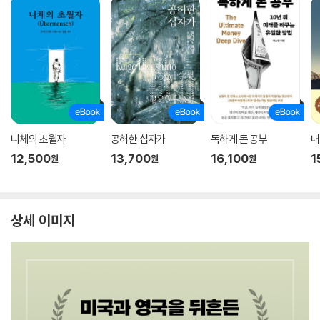
니체의 초월자
공허한 십자가
독하게 돈 공부
내
12,500
13,700
16,100
1
원
원
원
상세 이미지