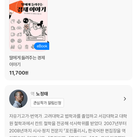
새로운 지배 계급의 비밀 | 2008년 금융위기가 낳은 의도치 않은 결과 |
돈의 두 번째 본성 | 클라우드 영주에게 이윤이 중요하지 않게 된 이유 | 사
적인 불평등 | 클라우드 영주들의 등장
5장. 테크노퓨달리즘의 본질
어떻게 이윤은 클라우드 지대에 굴복하게 되었나 | 약에 취한 자본주의 |
일론 머스크의 트위터 광란극, 테크노퓨달리즘으로 이해하기 | 대인플레
딸에게 들려주는 경제
이션을 떠받치는 테크노퓨달리즘 | 독일 자동차와 녹색 에너지 | 자본주의
이야기
는 되살아날 수 없을까?
11,700
원
6장. 테크노퓨달리즘의 전 지구적 여파: 새로운 냉전
역
노정태
중국 특색 테크노퓨달리즘 | 중국의 클라우드 금융이 불러오는 위협 | 두
관심작가 알림신청
개의 거대한 클라우드 장원 | 유럽, 개발도상국, 지구를 덮쳐오는 테크노퓨
달리즘의 유령 | 누가 승자고 누가 패자인가?
자유기고가·번역가. 고려대학교 법학과를 졸업하고 서강대학교 대학
원 철학과에서 칸트 철학을 전공해 석사학위를 받았다. 2007년부터
7장. 테크노퓨달리즘에서 벗어나기
2008년까지 시사·정치 전문지 『포린폴리시』 한국어판 편집장을 역