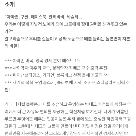
소개
“아마존, 구글, 페이스북, 알리바바, 테슬라…
우리는 어떻게 자발적 노예가 되어 그들에게 절대 권력을 넘겨주고 있는
가?”
알고리즘으로 우리를 길들이고 공짜 노동으로 배를 불리는 돌연변이 자본
의 비밀!
*** 아마존 미국, 영국 경제 분야 베스트 1위!
*** 사회학자 이주희 교수, 경제학자 최배근 교수 강력 추천!
*** 파이낸셜타임스, 가디언, 블룸버그 선정 올해 최고의 책!
*** 세계적 석학 노엄 촘스키, 슬라보예 지젝, 조지프 스티글리츠 강력 추
천!
거대 디지털 플랫폼과 이를 소유하고 운영하는 빅테크 기업들의 등장은 우
리에게 더 큰 자유와 편의를 제공하는 혁신처럼 여겨진다. 나아가 이름만
부르면 무엇이든 해주는 인공지능은 우리 곁에 있는 충실한 하인이라고 광
고된다. 그런데 빅테크와 그들이 만들어 낸 디지털 혁명은 정말 우리에게
편의만을 제공해줄까? 전 그리스 재무장관이자 세계적인 경제학자인 야