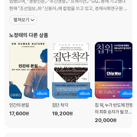
임했으며, 『경향신문』·『주간경향』·『프레시안』·『GQ』 등에 기고했다.
개인의 자유를 빼앗아간 클라우드 자본 | 불가능해진 사회민주주의 | 클라
현재 『조선일보』와 『신동아』에 칼럼을 쓰고 있고, 경제사회연구원 전
우드 금융의 도구가 된 암호화폐 | 또 다른 지금을 상상하기 | 민주화된 기
문위원으로 활동하고 있다. 지은 책으로 『탄탈로스의 신화』, 『논객시
업 | 민주화된 돈 | 공유지로서의 클라우드와 토지 | 테크노퓨달리즘을 전
펼쳐보기
대』 등이 있다. 『지구를 위한다는 착각』, 『그들은 왜 나보다 덜 내는
복하는 클라우드 반란 | 클라우드 자본의 집단 소유
가』, 『실전 격투』, 『정념과 이해관계』, 『밀레니얼 선언』, 『기적을 이룬
노정태
의 다른 상품
나라 기쁨을 잃은 나라』, 『
옮긴이의 말
부록1. 테크노퓨달리즘의 정치경제학
부록2. 파생상품의 광란
더 읽을거리와 감사의 말
참고문헌
인간의 본질
집단 착각
칩 워, 누가 반도체 전쟁
의 최후 승자가 될 것인
17,600
19,200
원
원
가
20,000
원