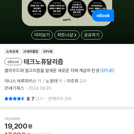
미리보기
파트너샵
공유하기
소득공제
크레마클럽
EPUB
테크노퓨달리즘
eBook
클라우드와 알고리즘을 앞세운 새로운 지배 계급의 탄생
EPUB
야니스 바루파키스
저
노정태
역
이주희
감수
21세기북스
2024.09.20.
8.7
판매지수
216
27
19,200
원
19,200