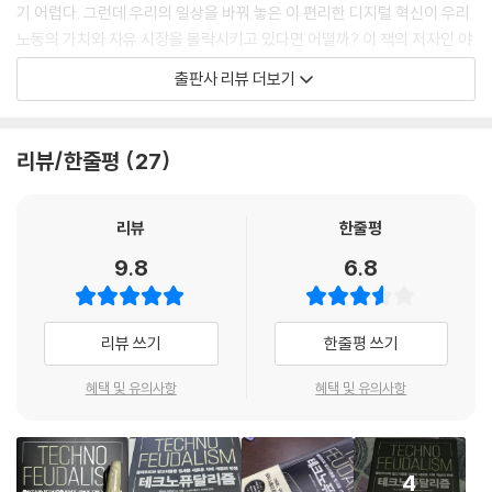
기 어렵다. 그런데 우리의 일상을 바꿔 놓은 이 편리한 디지털 혁신이 우리
노동의 가치와 자유 시장을 몰락시키고 있다면 어떨까? 이 책의 저자인 야
니스 바루파키스는 오늘날의 자본주의는 죽었다고 말한다. 자본주의 시스
출판사 리뷰 더보기
템이 더는 우리 경제를 지배하지 못한다는 의미다. 자본주의 시스템은 지
난 20년간 빠르게 다른 무언가에 의해 대체되었는데, 그 무언가는 바로 새
롭게 등장한 유형의 돌연변이 자본이다. 자본이 자본주의를 죽인 이 아이
리뷰/한줄평
27
러니한 시대를 저자는 ‘테크노퓨달리즘’ 시대로 정의한다. 테크노퓨달리즘
(Technofeudalism)이란 기술을 의미하는 테크(Tech)와 봉건주의(fe
udalism)를 뜻하는 두 단어가 합쳐진 신조어다. 의미 그대로, 우리는 자본
리뷰
한줄평
주의가 아닌 ‘기술 봉건주의’ 시대를 살아가고 있다는 뜻이다.
9.8
6.8
저자는 돌연변이 자본을 빅테크가 만들어 낸 ‘클라우드 자본’이라 말한다.
이 자본은 자본주의의 두 기둥인 시장과 이윤을 파괴해 버렸다. 즉, 자본주
리뷰 쓰기
한줄평 쓰기
의의 매개체인 ‘시장’은 ‘디지털 거래 플랫폼’으로, 자본주의의 엔진인 ‘이
윤’은 마치 봉건시대의 지대(rent)로, 특히 플랫폼과 클라우드에 폭넓게
혜택 및 유의사항
혜택 및 유의사항
접속하려면 내야 하는 ‘클라우드 지대’로 대체되었다는 것이다. 이러한 변
화 속에 클라우드 자본을 소유한 빅테크는 ‘신흥 봉건 영주’로서 새로운 지
배 계급으로 거듭나게 되었다.
4