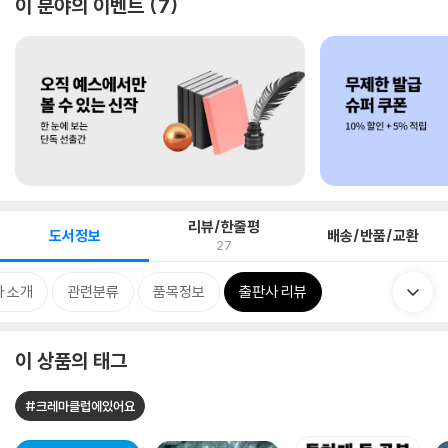
이 분야의 이벤트
7
리뷰/한줄평
도서정보
배송/반품/교환
27
 소개
관련분류
품목정보
출판사 리뷰
이 상품의 태그
#크레마클럽에있어요