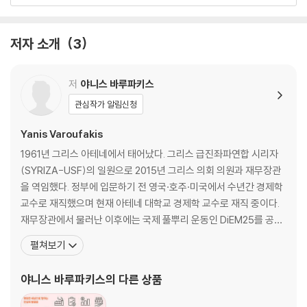
실을 인지하지도 못한 채 매일 클라우드 영지에서 일하며, 캘리포니아나
2장. 자본주의의 몰락
상하이에 모여 있는 극소수의 조만장자들을 배불리는 클라우드 농노로 전
저자 소개
3
락하고 있다.
추억을 파는 허쉬 초콜릿 | 전쟁과 정부가 만든 거대복합기업, 테크노스트
럭처 | TV 중간광고를 만들어낸 시장 | 미국의 야심찬 계획 | 광기와 탐욕
저자는 이번 신간에서 “자본주의는 죽었다”고 선언한다. 자본주의를 죽인
에 눈먼 월스트리트 | 미국으로 향하는 자본의 쓰나미 | 새로운 국제 체제
저
야니스 바루파키스
것은 다름 아닌 자본이다. 이 자본은 지난 20년간 새로 등장한 돌연변이 자
의 완성 | 컴퓨터가 만들어 낸 광란의 도박판 | 자본주의를 파괴하는 돌연
관심작가 알림신청
본으로, 저자는 이를 ‘클라우드 자본’이라 명명한다. 이 책은 클라우드 자본
변이 자본을 길러낸 인터넷
과 알고리즘 등의 디지털 혁명이 자본주의 시스템을 어떻게 변화시키고 몰
Yanis Varoufakis
락시켰는지 탐구하고, 나아가 정치·경제 시스템과 국가의 지정학적 이해
3장. 클라우드 자본
1961년 그리스 아테네에서 태어났다. 그리스 급진좌파연합 시리자
관계에 어떤 의미를 갖는지 살펴본다. 또한, 호메로스에서 매드맨에 이르
(SYRIZA-USF)의 일원으로 2015년 그리스 의회 의원과 재무장관
기까지 흥미로운 그리스 신화와 대중문화의 이야기를 바탕으로 이 혁명적
명령하는 힘을 가진 자본 | 인간의 선택을 조종하는 AI | 클라우드 자본으
을 역임했다. 정부에 입문하기 전 영국·호주·미국에서 수년간 경제학
인 변화가 우리의 정신을 어떻게 노예로 만들고, 어떻게 세계 권력의 규칙
로 향하는 거대한 전환 | 인터넷 공유지의 탄생 | 빅테크에 빼앗긴 개인정
교수로 재직했으며 현재 아테네 대학교 경제학 교수로 재직 중이다.
을 다시 쓰며, 궁극적으로 이를 전복하기 위해 무엇이 필요한지 설명한다.
보 | 클라우드 자본은 어떻게 시작되었나 | 클라우드 프롤레타리아 | 클라
재무장관에서 물러난 이후에는 국제 풀뿌리 운동인 DiEM25를 공동
거대한 디지털 플랫폼을 소유한 빅테크의 독점적인 권력을 파헤치고 있는
우드 농노 | 시장이여 안녕, 클라우드 영지가 왔다 | 알고리즘이 모든 권력
설립하여 유럽의 민주주의 부흥을 위한 캠페인을 벌이고 있으며, 전
펼쳐보기
저자의 주장을 따라가다 보면, 오늘날 자본주의의 두 기둥인 ‘시장과 이
을 장악한 클라우드 자본의 시대
세계 청중을 대상으로 강연을 하고 있다. 『약자는 제 할 일만 하라고?
윤’이 빅테크의 ‘디지털 플랫폼과 클라우드 사용료’로 대체되어 버린 테크
AND THE WEAK SUFFER WHAT THEY MUST?』 『기술 봉건주
야니스 바루파키스
의 다른 상품
노퓨달리즘에서 벗어나 빅테크를 위한 공짜 데이터 노동자로 전락하지 않
4장. 클라우드 영주의 등장과 이윤의 종언
의Technofeudalism』
을 방법을 찾을 수 있을 것이다.