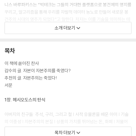
니스 바루파키스는 “빅테크는 그들의 거대한 플랫폼으로 봉건제의 영지를
꾸리고, 알고리즘을 통해 우리를 자발적 데이터 농노로 만들어 새로운 봉
건주의 시대의 영주가 되었다”고 말한다. 저자는 이를 기술을 의미하는 테
크(Tech)와 봉건제도(feudalism)를 합친 테크노퓨달리즘(Technofe
소개 더보기
udalism)이라 명명하며, 자유 경쟁을 기반으로 한 자본주의를 죽이고, 개
인을 무임금으로 노동하는 데이터 노예로 전락시켜 버린 빅테크의 실상을
낱낱이 파헤친다.
목차
페이스북과 트위터(현 X)는 우리가 아무 생각 없이 쓴 온갖 의견들을 다 알
이 책에 쏟아진 찬사
고 있다. 애플과 구글은 우리가 무엇을 보고, 읽고, 구입하고, 누구를 어디
감수의 글. 자본이 자본주의를 죽였다?
서 만나는지조차 우리 자신보다 자세히 알고 있다. 이렇게 셀 수 없이 많은
추천의 글. 자본주의는 죽었다!
클라우드 기반의 기업들이 우리의 정보를 모으고, 감시하고, 우리의 정보
서문
를 거래하고 있다. 우리도 모르는 사이에 우리 정체성의 일면을 훔치고 있
는 것이다. 상황은 더 악화되어 이제는 친구에게 돈을 송금하거나 뉴스를
1장. 헤시오도스의 탄식
구독하고자 할 때도 개인정보 동의에 체크를 해야 한다. 우리에게 선택권
은 사라지고 어쩔 수 없는 ‘동의’만 남은 것이다. 그런데 우리는 심각성을
아버지의 친구들: 주석, 구리, 그리고 철 | 사적 유물론을 배운 아이 | 기술
인지하지 못하고 즐거운 놀이처럼 우리의 정보를 제공하고 있다. 페이스
의 이중성 | 자본주의의 본질 | 상품의 가치를 뛰어넘는 돈, 화폐 | 저물어
북, 인스타그램, 트위터에 콘텐츠를 제공하면서 클라우드 기업의 자본을
간 자본주의의 꿈 | 네트워크는 자본주의의 아킬레스건을 드러낼까?
목차 더보기
대신 생산해주는 것이다. 우리는 이렇게 무급 생산 노동을 하고 있다는 사