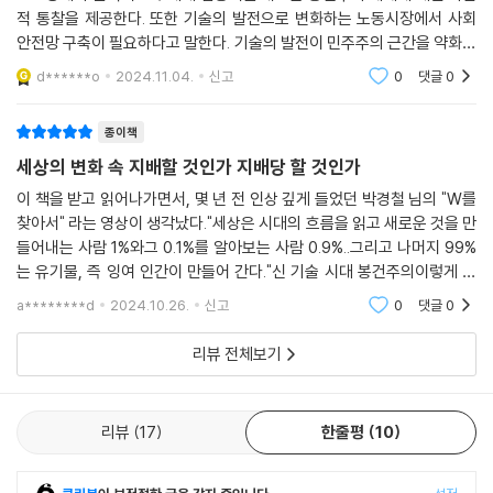
적 통찰을 제공한다. 또한 기술의 발전으로 변화하는 노동시장에서 사회
안전망 구축이 필요하다고 말한다. 기술의 발전이 민주주의 근간을 약화시
키며이는 시민과 정부가 이를 감시할 필요가 있다고 한다.전반적으로 한번
d******o
2024.11.04.
신고
0
댓글
0
쯤 현재 플랫폼 시대
종이책
세상의 변화 속 지배할 것인가 지배당 할 것인가
이 책을 받고 읽어나가면서, 몇 년 전 인상 깊게 들었던 박경철 님의 "W를
찾아서" 라는 영상이 생각났다."세상은 시대의 흐름을 읽고 새로운 것을 만
들어내는 사람 1%와그 0.1%를 알아보는 사람 0.9%..그리고 나머지 99%
는 유기물, 즉 잉여 인간이 만들어 간다."신 기술 시대 봉건주의이렇게 책
제목이 나왔다면, 재미가 없었겠다.시대가 변하면서, 새로운 문화와 세상
a********d
2024.10.26.
신고
0
댓글
0
이 만들어지면서
리뷰 전체보기
리뷰
17
한줄평
10