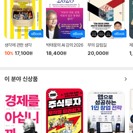
생각에 관한 생각
박태웅의 AI 강의 2026
부의 갈림길
제
10
17,100
18,400
20,000
1
%
원
원
원
이 분야 신상품