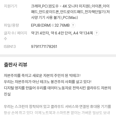
지원기기
크레마,PC(윈도우 - 4K 모니터 미지원),아이폰,아이
패드,안드로이드폰,안드로이드패드,전자책단말기(저
사양 기기 사용 불가),PC(Mac)
파일/용량
EPUB(DRM) | 32.76MB
글자 수/ 페이지
약 21.4만자, 약 6.4만 단어, A4 약 134쪽
수
ISBN13
9791171178261
출판사 리뷰
자본주의를 죽이고 새로운 자본의 주인이 된 빅테크!
우리는 자본주의가 아닌 테크노 봉건주의 사회를 살고 있다!
디지털 영지를 만들어 우리를 데이터 노동자로 전락시킨 클라우드 자본의
진실
우리는 스크린이 장착되어 있고 클라우드 서비스와 연결된 휴대용 기기를
항상 손에 쥐고 있다. 이제 노트북과 스마트폰 없이는 가벼운 일상도 보내