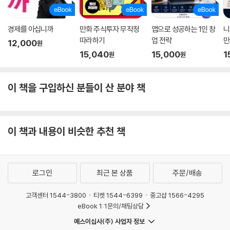
경제를 아십니까
만화 주식투자 무작정
앱으로 성공하는 1인 창
니
따라하기
업 전략
만
12,000
원
15,040
15,000
1
원
원
이 책을 구입하신 분들이 산 분야 책
이 책과 내용이 비슷한 추천 책
로그인
최근 본 상품
주문/배송
고객센터 1544-3800
티켓 1544-6399
중고샵 1566-4295
eBook 1:1문의/채팅상담
예스이십사(주) 사업자 정보