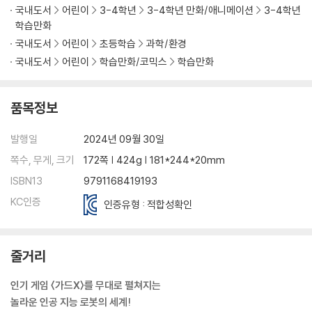
국내도서
어린이
3-4학년
3-4학년 만화/애니메이션
3-4학년
학습만화
국내도서
어린이
초등학습
과학/환경
국내도서
어린이
학습만화/코믹스
학습만화
품목정보
발행일
2024년 09월 30일
쪽수, 무게, 크기
172쪽 | 424g | 181*244*20mm
ISBN13
9791168419193
KC인증
인증유형 : 적합성확인
줄거리
인기 게임 〈가드X〉를 무대로 펼쳐지는
놀라운 인공 지능 로봇의 세계!