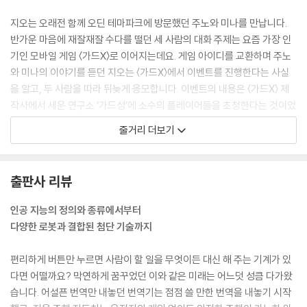
지오는 오래전 함께 오딘 테마파크에 방문했던 주노와 미나를 만납니다.
반가운 마음에 재잘재잘 수다를 떨던 세 사람의 대화 주제는 요즘 가장 인
기인 모바일 게임 〈가드X〉로 이어지는데요. 게임 아이디를 교환하며 주노
와 미나의 이야기를 듣던 지오는 〈가드X〉에서 이벤트를 진행한다는 사실
을 알고, 두 사람을 따라 뒤늦게 응모합니다. 이벤트의 내용은 〈가드X〉 제
작사에서 세운 연구소 ‘가드성’에 소수의 플레이어들을 초청한다는 것이었
지요. 그간 베일에 싸여 있던 가드성을 공개하는 특별 이벤트답게 아주 많
줄거리 더보기
은 사람이 응모했지만, 놀랍게도 결과는 세 사람 모두 당첨이었습니다! 들
뜬 마음으로 가드성을 찾는 세 사람. 과연 비밀 연구소, 가드성에서는 어떤
일들이 펼쳐질까요?
출판사 리뷰
인공 지능의 정의와 종류에서부터
다양한 로봇과 결합된 첨단 기술까지
편리하게 버튼만 누르면 사람이 할 일을 무엇이든 대신 해 주는 기계가 있
다면 어떨까요? 막연하게 꿈꾸었던 이와 같은 미래는 어느덧 성큼 다가왔
습니다. 어설픈 번역만 내놓던 번역기는 점점 쓸 만한 번역을 내놓기 시작