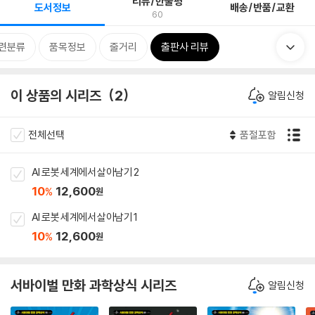
리뷰/한줄평
도서정보
배송/반품/교환
60
련분류
품목정보
줄거리
출판사 리뷰
이 상품의 시리즈
2
알림신청
전체선택
품절포함
AI 로봇 세계에서 살아남기 2
10
12,600
%
원
AI 로봇 세계에서 살아남기 1
10
12,600
%
원
서바이벌 만화 과학상식 시리즈
알림신청