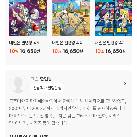
내일은 발명왕 45
내일은 발명왕 44
내일은 발명왕 43
10
16,650
10
16,650
10
16,650
%
%
%
원
원
원
그림
한현동
관심작가 알림신청
공주대학교 만화예술학과에서 만화에 대해 체계적으로 공부하였고,
2001년부터 2007년까지 데뷔작인 『신 구미호』를 연재하였습니다.
대표작으로는 『귀신 별곡』, 『처음 읽는 그리스 로마 신화』 시리즈,
『살아남기』 시리즈 등이 있습니다.