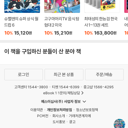
슈뻘맨의 슈퍼 상식 월
고구마머리TV 음식 탐
최태성의 한능검 한국
내
드컵 6
험대 2 미국
사 1~13권 세트
어
10
15,120
10
15,210
10
163,800
1
%
%
%
원
원
원
이 책을 구입하신 분들이 산 분야 책
로그인
최근 본 상품
주문/배송
고객센터 1544-3800
티켓 1544-6399
중고샵 1566-4295
eBook 1:1문의/채팅상담
예스이십사(주) 사업자 정보
이용약관
개인정보처리방침
청소년보호정책
PC버전
회사소개
거래처관계자께
도서홍보
광고