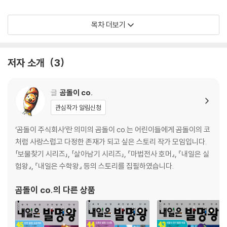
4장 미션과 보상
목차 더보기
-인간과 연결된 기계
5장 붉은 망토의 기사를 무찔러라!
저자 소개
3
-자동으로 일하는 기계
6장 마지막 스테이지
글
곰돌이 co.
-진짜 같은 가짜, 딥페이크
관심작가 알림신청
7장 돌아온 마키나
‘곰돌이 주식회사’란 의미의 곰돌이 co.는 어린이들에게 곰돌이의 코
-인공 지능을 발전시킨 힘
처럼 사랑스럽고 다정한 존재가 되고 싶은 스토리 작가 모임입니다.
「보물찾기 시리즈」, 「살아남기 시리즈」, 『마법전사 호머』, 『내일은 실
8장 머피의 계획
험왕』, 『내일은 수학왕』 등의 스토리를 집필하였습니다.
퀴즈 서바이벌 짱 노트
곰돌이 co.
의 다른 상품