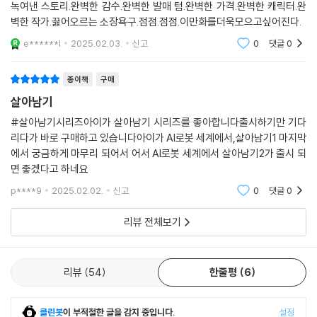
녹여낸 스토리.완벽한 감수.완벽한 발매 텀.완벽한 가격.완벽한 캐릭터.완
벽한 작가.끓어오르는 소장욕구.점점.점점.이만화를더욱모으고싶어진다.
e******l
2025.02.03.
신고
0
댓글
0
종이책
구매
살아남기
#살아남기시리즈아이가 살아남기 시리즈를 좋아합니다출시하기만 기다
리다가 바로 구매하고 있습니다아이가 AI로봇 세계에서,살아남기1 마지막
에서 궁금하게 마무리 되어서 어서 AI로봇 세계에서 살아남기2가 출시 되
면 좋겠다고 하네요
p****9
2025.02.02.
신고
0
댓글
0
리뷰 전체보기
리뷰
54
한줄평
6
클린봇
이 부적절한 글을 감지 중입니다.
설정