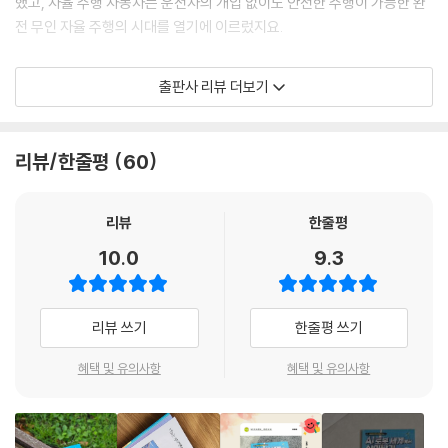
했고, 자율 주행 자동차는 운전자의 개입 없이도 안전한 주행이 가능한 완
전 무인 자율 주행의 시대를 열기에 이르렀지요.
이러한 변화는 최근 인공 지능이 급속도로 발전한 것과 관련이 깊습니다.
출판사 리뷰 더보기
‘인공 지능’이란, 기계가 마치 사람처럼 학습하고 행동하여 문제를 스스로
해결하는 기술을 가리킵니다. 인공 지능을 갖추게 된 기계는 필요한 방대
한 데이터를 스스로 학습하고 처리하며 엄청난 속도로 발전하기 시작했어
리뷰/한줄평
60
요.
그 결과 인공 지능은 우리의 삶 곳곳에 스며들었습니다. 사용자의 요청에
리뷰
한줄평
따라 날씨 등의 정보를 알려 주거나, 간단한 대화까지 나눌 수 있는 ‘음성
10.0
9.3
인식 비서 시스템’과 ‘스마트 스피커’는 일상에서 널리 사용되고 있습니다.
고도의 창작 활동까지 가능한 인공 지능도 있습니다. 이러한 인공 지능은
사람을 대신하여 그림을 그리고, 작곡을 하며, 때로는 입력된 텍스트를 기
리뷰 쓰기
한줄평 쓰기
반으로 디자인을 완성해 내기도 하지요. 또 사람이 쓴 대본으로 단시간 내
에 인공 지능이 영화를 만들어 내기도 한답니다.
혜택 및 유의사항
혜택 및 유의사항
지금 이 순간에도 인공 지능은 눈부신 발전을 거듭하고 있습니다. 과연 인
공 지능이 어디까지 발전하게 될지 우리도 예측하기 어려운 상태이지요.