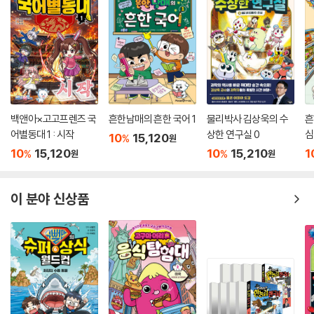
백앤아×고고프렌즈 국
흔한남매의 흔한 국어 1
물리박사 김상욱의 수
흔
어별동대 1 : 시작
상한 연구실 0
심
10
15,120
%
원
10
15,120
10
15,210
1
%
%
원
원
이 분야 신상품