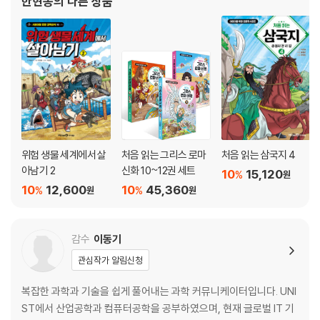
한현동
의 다른 상품
위험 생물 세계에서 살
처음 읽는 그리스 로마
처음 읽는 삼국지 4
아남기 2
신화 10~12권 세트
10
15,120
%
원
10
12,600
10
45,360
%
%
원
원
감수
이동기
관심작가 알림신청
복잡한 과학과 기술을 쉽게 풀어내는 과학 커뮤니케이터입니다. UNI
ST에서 산업공학과 컴퓨터공학을 공부하였으며, 현재 글로벌 IT 기