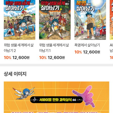
위험 생물 세계에서 살
위험 생물 세계에서 살
폭염에서 살아남기
A
아남기 2
아남기 1
남
10
12,600
%
원
10
12,600
10
12,600
1
%
%
원
원
상세 이미지