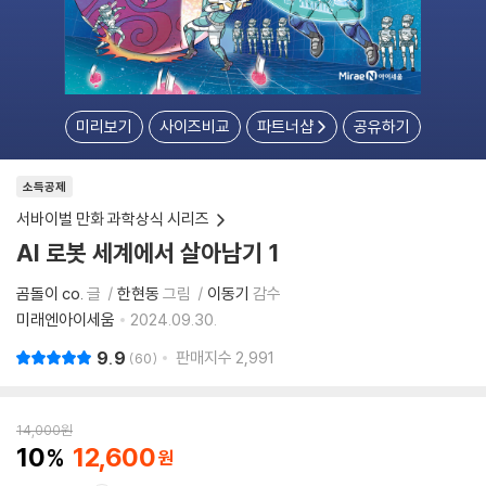
미리보기
사이즈비교
파트너샵
공유하기
소득공제
서바이벌 만화 과학상식 시리즈
AI 로봇 세계에서 살아남기 1
곰돌이 co.
글
한현동
그림
이동기
감수
미래엔아이세움
2024.09.30.
9.9
판매지수
2,991
60
14,000
원
10
12,600