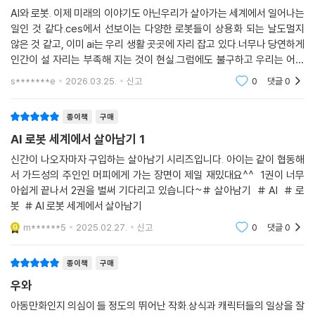
AI와 로봇. 이제 미래의 이야기도 아닌우리가 살아가는 세계에서 일어나는
일인 것 같다.ces에서 선보이는 다양한 로봇들이 상용화 되는 날도멀지
않은 것 같고, 이미 ai는 우리 생활 곳곳에 자리 잡고 있다.너무나 당연하게
인간이 설 자리는 부족해 지는 것이 현실.그럼에도 불구하고 우리는 어디
에 신경을 쓰면서살아남아야 하는지 이 책을 통해서 아이가 한번쯤 생각해
s*******e
2026.03.25.
신고
0
댓글
0
보길 바란다.
종이책
구매
AI 로봇 세계에서 살아남기 1
신간이 나오자마자 구입하는 살아남기 시리즈입니다. 아이는 같이 협동해
서 가드성의 주인인 머피에게 가는 장면이 제일 재밌대요^^ 1권이 너무
아쉽게 끝나서 2권을 벌써 기다리고 있습니다~# 살아남기 # AI # 로
봇 # AI 로봇 세계에서 살아남기
m******5
2025.02.27.
신고
0
댓글
0
종이책
구매
우와
아동만화인지 의심이 들 정도의 뛰어난 작화.상식과 캐릭터들의 일상을 잘