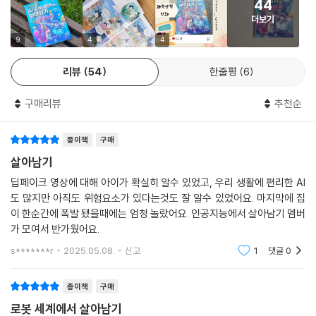
44
이는 인공 지능이 인류에게 끼칠 영향을 우려하는 사람들이 있는 이유이기
더보기
도 합니다.
9
4
4
《AI 로봇 세계에서 살아남기 1》에서는 인공 지능의 개념에서부터 인공 지
리뷰
54
한줄평
6
능의 단계별 분류, 다양한 체험 기술의 세계 등 다양한 정보를 제공하고 있
습니다. 《AI 로봇 세계에서 살아남기 1》을 통해 여러 가지 과학 상식과 정
구매리뷰
추천순
보를 배워 보세요!
종이책
구매
살아남기
딥페이크 영상에 대해 아이가 확실히 알수 있었고, 우리 생활에 편리한 AI
도 많지만 아직도 위험요소가 있다는것도 잘 알수 있었어요. 마지막에 집
이 한순간에 폭발 됐을때에는 엄청 놀랐어요. 인공지능에서 살아남기 멤버
가 모여서 반가웠어요.
s*******r
2025.05.08.
신고
1
댓글
0
종이책
구매
로봇 세계에서 살아남기