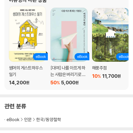
썸머의 게스트하우스
[대여] 나를 아프게 하
해풍주점
일기
는 사람은 버리기로 했
10
11,700
%
원
다
14,200
50
5,000
%
원
원
관련 분류
eBook
인문
한국/동양철학