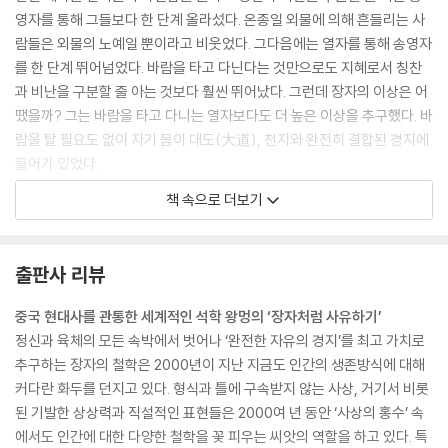
영자를 통해 그들보다 한 단계 올라섰다. 온종일 외물에 의해 흔들리는 사
람들은 외물의 노예일 뿐이라고 비웃었다. 그다음에는 열자를 통해 송영자
를 한 단계 뛰어넘었다. 바람을 타고 다닌다는 것만으로도 지혜로서 칭찬
과 비난을 구분할 줄 아는 것보다 훨씬 뛰어났다. 그런데 장자의 이상은 어
땠을까? 그는 바람을 타고 다니는 열자보다도 더 높은 이상을 추구했다. 바
람을 탈 필요도 없이 자기 몸이 대도(大道), 천지와 완전히 결합된 경지에
들어가 있었다.
그런데 오로지 상상 속의 비행만을 이야기하는 것을 보니 어쩐지 처량함과
책 속으로 더보기
좌절감, 무력감과 적막감, 사방이 희뿌옇고 먹먹한 느낌, 황망함 같은 것들
이 느껴지지 않는가? 이것이 바로 중국문화의 매력이자 여유이지만, 또 중
국문화의 비애와 비통함이기도 하다._소요유逍遙游: 위대한 날갯짓과 자
출판사 리뷰
유로운 휴식 --- pp.32~33
중국 현대사를 관통한 세계적인 석학 왕멍의 ‘장자처럼 사유하기’
무궁함에서 자유자재로 소요하기를 바라면서도 다른 한편으로는 모든 세
정신과 육체의 모든 속박에서 벗어나 ‘완전한 자유의 경지’를 최고 가치로
속적 가치와 세속의 관념, 개인적 욕망을 극도로 경멸하고 부정하고, 자신
추구하는 장자의 철학은 2000년이 지난 지금도 인간의 생존방식에 대해
의 남다른 행동을 한껏 과시한 것이 장자사상의 중요한 특징 중 하나다. 세
커다란 화두를 던지고 있다. 형식과 틀에 구속받지 않는 사상, 거기서 비롯
속을 인정하면서도 한편으로는 부정하는 것이 장자가 소요에 이르기 위한
된 기발한 상상력과 직설적인 표현들은 2000여 년 동안 ‘사상의 홍수’ 속
근본적인 전제조건이었다._소요유逍遙游: 위대한 날갯짓과 자유로운 휴
에서도 인간에 대한 다양한 철학을 꽃 피우는 씨앗의 역할을 하고 있다. 특