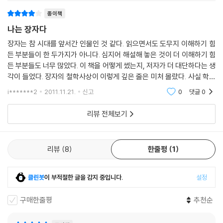
왕멍이 특히 눈여겨보는 것은 「소요유逍遙游」편이다. 그는 ‘승자독식’ 구
종이책
조의 현대사회의 시스템에서 물욕에 쉽게 경도되는 세태를 비판하며 자기
나는 장자다
자신을 끊임없이 갈고?는 것을, 즉 장자의 핵심사상인 관념적 구속에서 벗
어나 내면 정신세계의 자유와 독립을 누리라고 역설한다. 인생의 밑바닥까
장자는 참 시대를 앞서간 인물인 것 같다. 읽으면서도 도무지 이해하기 힘
지 내려갔다가 권력과 명예를 되찾은 입지전적인 삶을 산 저자의 주장은
든 부분들이 한 두가지가 아니다. 심지어 해설해 놓은 것이 더 이해하기 힘
든 부분들도 너무 많았다. 이 책을 어떻게 썼는지, 저자가 더 대단하다는 생
그 자신을 통해 체득했기 때문인지 독자에게 커다란 울림을 준다. 그리고
각이 들었다. 장자의 철학사상이 이렇게 깊은 줄은 미처 몰랐다. 사실 학교
자유로운 삶 못지않게 중요한 것이 타자와의 조화로운 삶이라고 강조한다.
에서조차도 동양철학에 대해서 가르치기 보다는 서양철학에 대해서만 많
시공을 초월하여 인류가 이룩해놓은 역사와 철학을 넘나들며 장자의 사상
i*******2
2011.11.21.
신고
0
댓글
0
이 배웠던 기
을 논하는 왕멍의 식견과 혜안, 그리고 통찰력은 그가 지닌 지성의 경지를
가늠할 수 없을 만큼 넓고 심오하다. 궁극적으로 왕멍은 장자의 사상을 통
리뷰 전체보기
해 현대인들이 삶을 성찰하게 하고 새로운 의미를 되새기고 인간성을 회복
할 수 있는 방향을 제시한다. 하지만 그 무엇보다 빛나는 것은 고난의 삶을
리뷰
8
한줄평
1
헤치고 팔순을 앞둔 늙은 철학자의 후대를 향한 사랑과 인간애이다.
클린봇
이 부적절한 글을 감지 중입니다.
설정
구매한줄평
추천순