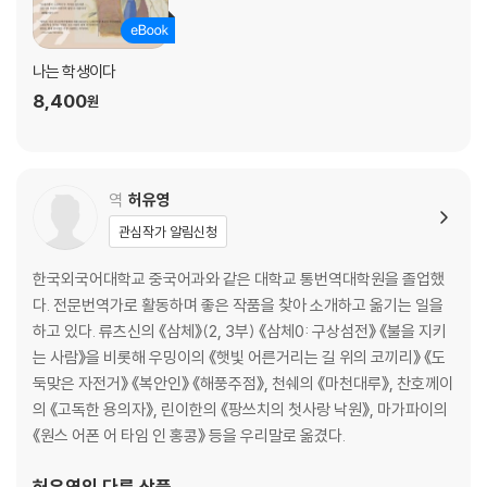
절대적인 소요에 다다를 수 없다 해도 ‘소요’라는 두 글자를 아는 것만으로
도 이미 목표가 생겼으니 조급해할 것 없다는 메시지를 전달하는지도 모른
나는 학생이다
다._소요유逍遙游: 위대한 날갯짓과 자유로운 휴식, 27쪽
8,400
원
왕멍이 특히 눈여겨보는 것은 「소요유逍遙游」편이다. 그는 ‘승자독식’ 구
조의 현대사회의 시스템에서 물욕에 쉽게 경도되는 세태를 비판하며 자기
자신을 끊임없이 갈고닦는 것을, 즉 장자의 핵심사상인 관념적 구속에서
역
허유영
벗어나 내면 정신세계의 자유와 독립을 누리라고 역설한다. 인생의 밑바닥
까지 내려갔다가 권력과 명예를 되찾은 입지전적인 삶을 산 저자의 주장은
관심작가 알림신청
그 자신을 통해 체득했기 때문인지 독자에게 커다란 울림을 준다. 그리고
한국외국어대학교 중국어과와 같은 대학교 통번역대학원을 졸업했
자유로운 삶 못지않게 중요한 것이 타자와의 조화로운 삶이라고 강조한다.
다. 전문번역가로 활동하며 좋은 작품을 찾아 소개하고 옮기는 일을
시공을 초월하여 인류가 이룩해놓은 역사와 철학을 넘나들며 장자의 사상
하고 있다. 류츠신의 《삼체》(2, 3부) 《삼체0: 구상섬전》 《불을 지키
을 논하는 왕멍의 식견과 혜안, 그리고 통찰력은 그가 지닌 지성의 경지를
는 사람》을 비롯해 우밍이의 《햇빛 어른거리는 길 위의 코끼리》 《도
가늠할 수 없을 만큼 넓고 심오하다. 궁극적으로 왕멍은 장자의 사상을 통
둑맞은 자전거》 《복안인》 《해풍주점》, 천쉐의 《마천대루》, 찬호께이
해 현대인들이 삶을 성찰하게 하고 새로운 의미를 되새기고 인간성을 회복
의 《고독한 용의자》, 린이한의 《팡쓰치의 첫사랑 낙원》, 마가파이의
할 수 있는 방향을 제시한다. 하지만 그 무엇보다 빛나는 것은 고난의 삶을
《원스 어폰 어 타임 인 홍콩》 등을 우리말로 옮겼다.
헤치고 팔순을 앞둔 늙은 철학자의 후대를 향한 사랑과 인간애이다.
허유영
의 다른 상품