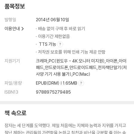
품목정보
발행일
2014년 06월 10일
이용안내
배송 없이 구매 후 바로 읽기
이용기간 제한없음
TTS 가능
저작권 보호를 위해 인쇄 기능 제공 안함
지원기기
크레마,PC(윈도우 - 4K 모니터 미지원),아이폰,아이
패드,안드로이드폰,안드로이드패드,전자책단말기(저
사양 기기 사용 불가),PC(Mac)
파일/용량
EPUB(DRM) | 1.65MB
ISBN13
9788975279485
책 속으로
장자는 세 단계를 도약했다. 제일 처음에는 지혜와 능력과 지위를 가지고
잘난 체하는 관리들의 가련함을 논하고 칭찬과 비난을 구분할 줄 아는 송