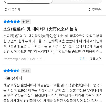
다. 중국 의학에서는 신체의 각 부위를 따로 떼어서 이해하지 않고 몸 전체
는 의미뿐 아니라 중국 현대사를 관통한 저자의 인생에서 『장자』의 사상이
를 유기적으로 연결된 것으로 본다. 머리가 아프면 머리를 치료하고, 다리
리뷰전체
추천순
어떻게 작용했는지를 자세하게 들려준다. 학식을 뛰어넘어, 장자의 사상을
가 아프면 다리를 치료하는 서양의학과는 근본적으로 다르다. 중국에 서양
체화한 지성인의 ‘장자처럼 사유하기’를 생생하게 경험하게 된다. 마치 시
의 문물과 학문이 도입되기 전까지는 학교든 사숙私塾이든 전공을 나누지
대를 초월하여 왕멍과 장자가 ‘인간의 교양에 대한 모든 것’을 대화하는 듯
종이책
않고 학생들은 한꺼번에 가르쳤다. 중국에서는 한 가지 이치를 도출해내면
한 인상을 받는다. 때문에 이 책은 장자나 동양사상에 국한된 철학서가 아
소요(逍遙)의 멋, 대이화지(大而化之)하는 삶
그걸 어디에 적용시키든 모두 통한다는 관념이 있었기 때문이다. 이런 사
니라 올바른 인간의 생존방식에 대한 모색에서 인류의 역사와 철학을 담은
소요(逍遙)의 멋, 대이화지(大而化之)하는 삶 마음수련이 아직도 부족
유방식이 현대과학의 발전을 가로막는 걸림돌이 되기는 했지만, 철학과 문
교양서이다.
한 것일까. 한해 두해 나이를 먹어갈수록 마음 씀씀이가 더 커지고 의연해
예, 청담淸談, 더 나아가 정치 분야에 있어서는 훌륭한 효과를 발휘했다.
져야 할텐데 요즘 들어 화를 내는 일이 부쩍 잦아졌다. 몸과 마음에 피로가
특히 문학과 예술에서 그 우수성이 가장 잘 드러났다._응제왕應帝王: 주
인생의 멋과 자유, 그리고 타자와의 공존을 모색하다
쌓인 것이 주요한 이유라 생각하지만, 무엇보다도 중요한 건 마음에 여유
체성, 염담恬淡, 심장深藏, 변역變易, 그리고 혼돈混沌
왕멍은 『장자』의 원문에 대한 해석에 급급하기보다 말을 타고 하늘을 달리
가 없는 탓이다. 책을 읽고 쓰는 일도 조금은 귀찮아졌다. 점점 코너에 몰리
l*******g
2011.11.21.
신고
1
댓글
0
--- p.461
듯 호방한 장자의 문체를 되살려 상상력과 사유의 범위를 『장자』라는 텍스
는 듯했다.
트 밖으로 확장한다. 팔십 평생 동안 자신이 체득한 지식과 인생경험, 즉 힘
종이책
겨운 삶을 살면서 깊이 고뇌했던 경험을 바탕으로 상상하고 소통했던 경험
나는 장자다
을 덧붙이고, 수십 번 『장자』를 읽으면서 떠오른 창의적인 생각들을 도출
해낸다. 즉 『나는 장자다』는 『장자』를 왕멍이라는 스펙트럼에 투과하여 빚
해당 서평은 출판사에서 제공받은 도서를 읽고 작성되었습니다. 중국의
어내는 ‘왕멍 판본의 장자’이다. 그는 장자 못지않은 과감하고 유려한 문체
큰 사상적 흐름을 이끄는 사상가들이 많이 있다. 물론 그들은 우리나라에
도 많은 영향을 미쳤다. 물질보다는 정신, 현재보다는 미래를 꿈꾸며, 자신
로 장자사상이 21세기를 살아가는 현재의 독자에게 어떻게 관계를 맺고 있
들의 세계에서 신선들이 사는 세계를 살았던 사람들이 많이 있다. 장자! 세
는지, 우리의 철학과 문화 속에서 어떤 의미를 지니고 있는지 짚어준다.
상을 꿰뚫어 볼 수 있는 힘이 있고, 세상의 제왕들의 끝없는 요청을 귓등으