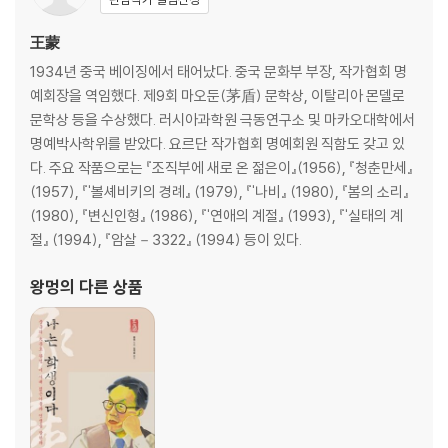
해낸다. 즉 『나는 장자다』는 『장자』를 왕멍이라는 스펙트럼에 투과하여 빚
5부 덕충부德充符 결코 패배하지 않는 자기 수호
어내는 ‘왕멍 판본의 장자’이다. 그는 장자 못지않은 과감하고 유려한 문체
20. 『장자』와 『홍루몽』 21. 지인至人의 완벽함
王蒙
로 장자사상이 21세기를 살아가는 현재의 독자에게 어떻게 관계를 맺고 있
1934년 중국 베이징에서 태어났다. 중국 문화부 부장, 작가협회 명
는지, 우리의 철학과 문화 속에서 어떤 의미를 지니고 있는지 짚어준다.
6부 대종사大宗師 좌망坐忘과 통달의 자신감과 쓴웃음
예회장을 역임했다. 제9회 마오둔(茅盾) 문학상, 이탈리아 몬델로
22. 진인론眞人論 23. 득도의 즐거움 24. 학문의 과정 25. 생사를 초월하
문학상 등을 수상했다. 러시아과학원 극동연구소 및 마카오대학에서
미국처럼 생존경쟁을 강조하고, 이론상으로나 법적으로나 적어도 공정한
다 26. 오직 한결 같은 도
명예박사학위를 받았다. 요르단 작가협회 명예회원 직함도 갖고 있
경쟁규칙을 수립하려 하고, 노장사상의 무위無爲(아무것도 하지 않음)나
다. 주요 작품으로는 『조직부에 새로 온 젊은이』(1956), 『청춘만세』
부쟁不爭(다투지 않음) 같은 개념은 절대로 제창하지 않을 나라에서도 경
7부 응제왕應帝王 주체성, 염담恬淡, 심장深藏, 변역變易, 그리고 혼돈
(1957), 『'볼셰비키의 경례』 (1979), 『'나비』 (1980), 『봄의 소리』
쟁에서 실패한 사람들이 절망해 무차별적으로 사람을 죽이거나 테러 등 심
混沌
(1980), 『변신인형』 (1986), 『'연애의 계절』 (1993), 『'실태의 계
각한 범죄를 일으키기도 한다. 또 경쟁에서 요행히 승리한 행운아들도 부
27. 주제가 없는 치국 28. 혼돈의 오묘한 깨달음
절』 (1994), 『암살－3322』 (1994) 등이 있다.
패하고 타락하거나 정신병에 걸리는 비극을 낳기도 한다. 할리우드 스타들
이 약물중독으로 사망한 사례가 적지 않다. 하지만 중국의 조숙했던 철학
왕멍
의 다른 상품
자 장자는 너무 일찍부터 이 모든 경쟁의 황당함과 비애를 알아버렸고, 이
모든 걸 너무 일찍부터 경멸했다._소요유逍遙游: 위대한 날갯짓과 자유
로운 휴식, 42쪽
어쩌면 그는 우리에게 거대한 기상과 자유로운 소요를 추구한다면 보잘것
없고 용속한 이들에게 조롱당하더라도 아랑곳하지 않아야 하므로 마음의
준비를 하라고 알려주기 위해 이런 글을 썼을지도 모른다. 한발 더 물러나