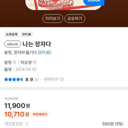
미리보기
공유하기
소득공제
EPUB
나는 장자다
eBook
왕멍, 장자와 즐기다
EPUB
왕멍
저
허유영
역
들녘
2014.06.10.
8.9
판매지수
12
9
11,900
원
11,900
10,710
쿠폰혜택가
YES포인트
590원 (5%)