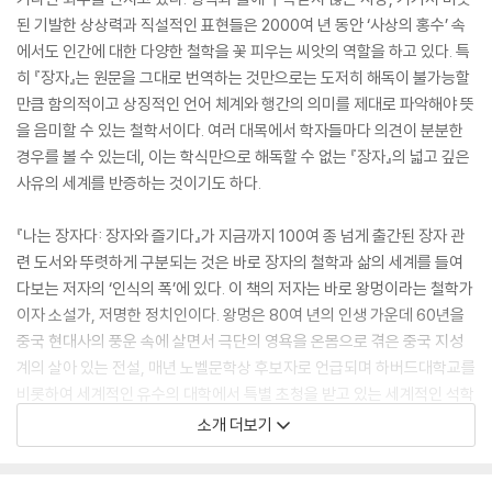
된 기발한 상상력과 직설적인 표현들은 2000여 년 동안 ‘사상의 홍수’ 속
에서도 인간에 대한 다양한 철학을 꽃 피우는 씨앗의 역할을 하고 있다. 특
히 『장자』는 원문을 그대로 번역하는 것만으로는 도저히 해독이 불가능할
만큼 함의적이고 상징적인 언어 체계와 행간의 의미를 제대로 파악해야 뜻
을 음미할 수 있는 철학서이다. 여러 대목에서 학자들마다 의견이 분분한
경우를 볼 수 있는데, 이는 학식만으로 해독할 수 없는 『장자』의 넓고 깊은
사유의 세계를 반증하는 것이기도 하다.
『나는 장자다: 장자와 즐기다』가 지금까지 100여 종 넘게 출간된 장자 관
련 도서와 뚜렷하게 구분되는 것은 바로 장자의 철학과 삶의 세계를 들여
다보는 저자의 ‘인식의 폭’에 있다. 이 책의 저자는 바로 왕멍이라는 철학가
이자 소설가, 저명한 정치인이다. 왕멍은 80여 년의 인생 가운데 60년을
중국 현대사의 풍운 속에 살면서 극단의 영욕을 온몸으로 겪은 중국 지성
계의 살아 있는 전설, 매년 노벨문학상 후보자로 언급되며 하버드대학교를
비롯하여 세계적인 유수의 대학에서 특별 초청을 받고 있는 세계적인 석학
이다. 그가 들여다보는 『장자』는 기존 책들과는 관점과 해석의 깊이를 달
소개 더보기
리한다. 왕멍은 인류가 구축해놓은 역사와 철학을 필두로 문화혁명 때 신
장자치구에 유배되어 노동자로 전락되었다가 공산당 중앙위원으로 복권