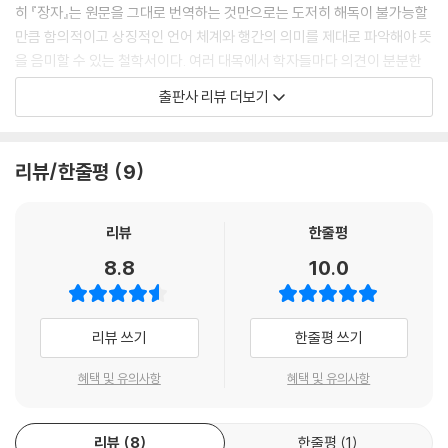
식 --- p.34
히 『장자』는 원문을 그대로 번역하는 것만으로는 도저히 해독이 불가능할
만큼 함의적이고 상징적인 언어 체계와 행간의 의미를 제대로 파악해야 뜻
인생의 고통스러운 이유는 인간 자신에게 있다. 인간의 욕망을 충족시키기
을 음미할 수 있는 철학서이다. 여러 대목에서 학자들마다 의견이 분분한
가 어렵고, 설령 충족시킨다 해도 또 다른 욕망이 생겨난다. 인간은 예민한
경우를 볼 수 있는데, 이는 학식만으로 해독할 수 없는 『장자』의 넓고 깊은
출판사 리뷰 더보기
사상과 감정으로 인해 스스로 고뇌를 자처하기 때문에 인생이 온통 실망과
사유의 세계를 반증하는 것이기도 하다.
절망으로 점철될 수밖에 없다. 또 인간은 진리를 추구하고 시비와 진위를
가리기 위해 끊임없이 노력한다. 한 마디로 인간을 만물과 차별화시키는
『나는 장자다: 장자와 즐기다』가 지금까지 100여 종 넘게 출간된 장자 관
리뷰/한줄평
9
그 모든 것들이 바로 지옥 같은 고통의 근원이다. 불교나 유교의 교리에서
련 도서와 뚜렷하게 구분되는 것은 바로 장자의 철학과 삶의 세계를 들여
든, 노자의 『도덕경』이나 쇼펜하우어의 철학에서든, 장자의 『제물론』에서
다보는 저자의 ‘인식의 폭’에 있다. 이 책의 저자는 바로 왕멍이라는 철학가
든 모두 이런 관점을 찾아볼 수 있다. 이런 논조는 생명의 존재 자체에 대한
이자 소설가, 저명한 정치인이다. 왕멍은 80여 년의 인생 가운데 60년을
리뷰
한줄평
부정으로 확대되기도 하지만, 큰 깨달음을 얻고 세속을 초월해 신불(神
중국 현대사의 풍운 속에 살면서 극단의 영욕을 온몸으로 겪은 중국 지성
8.8
10.0
佛)과 같은 태도로 승화되기도 한다.
계의 살아 있는 전설, 매년 노벨문학상 후보자로 언급되며 하버드대학교를
공자는 인생의 고통을 인정하면서도 우선 인생을 훌륭하게 살아내는 게 더
비롯하여 세계적인 유수의 대학에서 특별 초청을 받고 있는 세계적인 석학
중요하다며 현실적인 충고를 건넸다. 반대로 장자는 이 문제에 있어서 소
이다. 그가 들여다보는 『장자』는 기존 책들과는 관점과 해석의 깊이를 달
리뷰 쓰기
한줄평 쓰기
요하고 스스로 즐거움을 찾고 세상을 냉소적으로 대하는 중국 지식인들 특
리한다. 왕멍은 인류가 구축해놓은 역사와 철학을 필두로 문화혁명 때 신
유의 특징을 드러냈다._제물론齊物論: 투시와 초월로 세상을 고르게 하
장자치구에 유배되어 노동자로 전락되었다가 공산당 중앙위원으로 복권
혜택 및 유의사항
혜택 및 유의사항
다 --- pp.70~71
된 자신의 파란만장한 삶, 그리고 중국문화의 특성과 기질을 『장자』에 투
영한다. 즉 장자사상이 나오게 된 시대적 배경, 사상의 기저에 깔린 핵심 이
혼돈은 중국 전통문화 특유의 전체주의와 일원성一元性이 표현된 개념이
리뷰
8
한줄평
1
념, 동양사상과 서양사상의 특성과 흐름, 장자사상이 오늘날 우리에게 갖