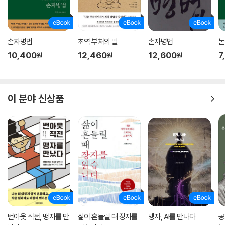
손자병법
초역 부처의 말
손자병법
논
10,400
12,460
12,600
7
원
원
원
이 분야 신상품
번아웃 직전, 맹자를 만
삶이 흔들릴 때 장자를
맹자, AI를 만나다
공