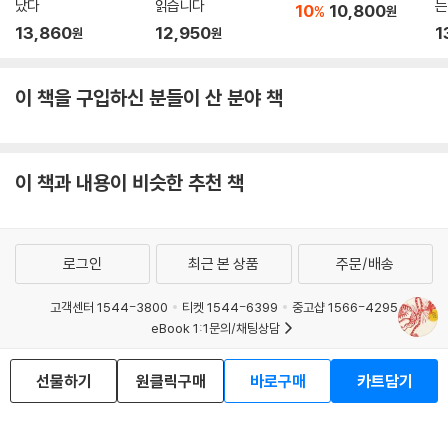
났다
읽습니다
는
10
10,800
%
원
키
13,860
12,950
1
원
원
이 책을 구입하신 분들이 산 분야 책
이 책과 내용이 비슷한 추천 책
로그인
최근 본 상품
주문/배송
고객센터 1544-3800
티켓 1544-6399
중고샵 1566-4295
eBook 1:1문의/채팅상담
예스이십사(주) 사업자 정보
선물하기
원클릭구매
바로구매
카트담기
이용약관
개인정보처리방침
청소년보호정책
PC버전
회사소개
거래처관계자께
도서홍보
광고