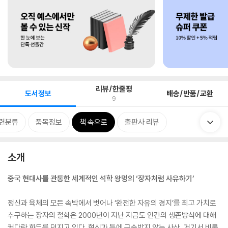
리뷰/한줄평
도서정보
배송/반품/교환
9
련분류
품목정보
책 속으로
출판사 리뷰
소개
중국 현대사를 관통한 세계적인 석학 왕멍의 ‘장자처럼 사유하기’
정신과 육체의 모든 속박에서 벗어나 ‘완전한 자유의 경지’를 최고 가치로
추구하는 장자의 철학은 2000년이 지난 지금도 인간의 생존방식에 대해
커다란 화두를 던지고 있다. 형식과 틀에 구속받지 않는 사상, 거기서 비롯