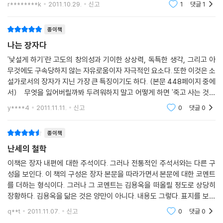
r********k
2011.10.29.
신고
1
댓글
1
로도
미국처럼 생존경쟁을 강조하고, 이론상으로나 법적으로나 적어도 공정한
경쟁규칙을 수립하려 하고, 노장사상의 무위無爲(아무것도 하지 않음)나
종이책
부쟁不爭(다투지 않음) 같은 개념은 절대로 제창하지 않을 나라에서도 경
나는 장자다
쟁에서 실패한 사람들이 절망해 무차별적으로 사람을 죽이거나 테러 등 심
'낯설게 하기'란 고도의 창의성과 기이한 상상력, 독특한 생각, 그리고 아
각한 범죄를 일으키기도 한다. 또 경쟁에서 요행히 승리한 행운아들도 부
무것에도 구속당하지 않는 자유로움이자 자극적인 요소다. 또한 이것은 소
패하고 타락하거나 정신병에 걸리는 비극을 낳기도 한다. 할리우드 스타들
설가로서의 장자가 지닌 가장 큰 특징이기도 하다. (본문 448페이지 중에
이 약물중독으로 사망한 사례가 적지 않다. 하지만 중국의 조숙했던 철학
서) 무엇을 잃어버릴까봐 두려워하지 말고 어떻게 하면 '죽고 사는 것이
자 장자는 너무 일찍부터 이 모든 경쟁의 황당함과 비애를 알아버렸고, 이
큰 일이기는 하지만 그것 때문에 변화하지 않고 하늘이 무너지고 땅이 엎
y****4
2011.11.11.
신고
0
댓글
0
모든 걸 너무 일찍부터 경멸했다._소요유逍遙游: 위대한 날갯짓과 자유
어진다 해도
로운 휴식, 42쪽
종이책
어쩌면 그는 우리에게 거대한 기상과 자유로운 소요를 추구한다면 보잘것
난세의 철학
없고 용속한 이들에게 조롱당하더라도 아랑곳하지 않아야 하므로 마음의
이책은 장자 내편에 대한 주석이다. 그러나 전통적인 주석서와는 다른 구
준비를 하라고 알려주기 위해 이런 글을 썼을지도 모른다.
성을 보인다. 이 책의 구성은 장자 본문을 따라가면서 본문에 대한 코멘트
한발 더 물러나 절대적인 소요에 다다를 수 없다 해도 ‘소요’라는 두 글자를
를 더하는 형식이다. 그러나 그 코멘트는 김용옥을 떠올릴 정도로 상당히
아는 것만으로도 이미 목표가 생겼으니 조급해할 것 없다는 메시지를 전달
장황하다. 김용옥을 닮은 것은 양만이 아니다. 내용도 그렇다. 표지를 보면
하는지도 모른다._소요유逍遙游: 위대한 날갯짓과 자유로운 휴식, 27쪽
‘왕멍, 장자와 즐기다’란 말이 있는데 광고문구로 적당히 붙인 말이 아니라
q**t
2011.11.07.
신고
0
댓글
0
정말 그렇