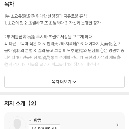
된 자신의 파란만장한 삶, 그리고 중국문화의 특성과 기질을 『장자』에 투
목차
영한다. 즉 장자사상이 나오게 된 시대적 배경, 사상의 기저에 깔린 핵심 이
념, 동양사상과 서양사상의 특성과 흐름, 장자사상이 오늘날 우리에게 갖
1부 소요유逍遙游 위대한 날갯짓과 자유로운 휴식
는 의미뿐 아니라 중국 현대사를 관통한 저자의 인생에서 『장자』의 사상이
1. 소요의 멋 2. 초월하고 또 초월하다 3. 자신과 논쟁한 장자
어떻게 작용했는지를 자세하게 들려준다. 학식을 뛰어넘어, 장자의 사상을
체화한 지성인의 ‘장자처럼 사유하기’를 생생하게 경험하게 된다. 마치 시
2부 제물론齊物論 투시와 초월로 세상을 고르게 하다
대를 초월하여 왕멍과 장자가 ‘인간의 교양에 대한 모든 것’을 대화하는 듯
4. 마른 고목과 식은 재 5. 천뢰天?와 지뢰地? 6. 대이화지大而化之 7.
한 인상을 받는다. 때문에 이 책은 장자나 동양사상에 국한된 철학서가 아
물아物我의 분별 8. 말의 옳고 그름 9. 도추道樞와 원심圓心은 영원히 승
니라 올바른 인간의 생존방식에 대한 모색에서 인류의 역사와 철학을 담은
리한다 10. 만물만상萬物萬象이 존재할 권리 11. 극한의 사유와 제물齊
교양서이다.
物의 경지 12. 제물을 끝까지 파고들다 13. 장자의 내면세계
3부 양생주養生主 여유를 가지면 애락哀樂이 깃들지 않는다
목차 더보기
인생의 멋과 자유, 그리고 타자와의 공존을 모색하다
14. 태도와 경지 : 장자가 양생養生을 논하다
왕멍은 『장자』의 원문에 대한 해석에 급급하기보다 말을 타고 하늘을 달리
4부 인간세人間世 세상에 쓰이는 현묘함과 허물이 없는 신명神明
저자 소개
2
듯 호방한 장자의 문체를 되살려 상상력과 사유의 범위를 『장자』라는 텍스
15. 이념 VS 권위 16. 마음을 비우면 도가 생겨난다 17. 음양의 근심과 악
트 밖으로 확장한다. 팔십 평생 동안 자신이 체득한 지식과 인생경험, 즉 힘
화의 법칙 18. 냉혹한 천성과 함께 춤을
겨운 삶을 살면서 깊이 고뇌했던 경험을 바탕으로 상상하고 소통했던 경험
19. 봉황새 노래로 장자를 비웃네
저
왕멍
을 덧붙이고, 수십 번 『장자』를 읽으면서 떠오른 창의적인 생각들을 도출
관심작가 알림신청