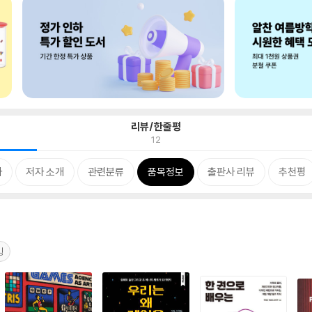
리뷰/한줄평
12
차
저자 소개
관련분류
품목정보
출판사 리뷰
추천평
밍