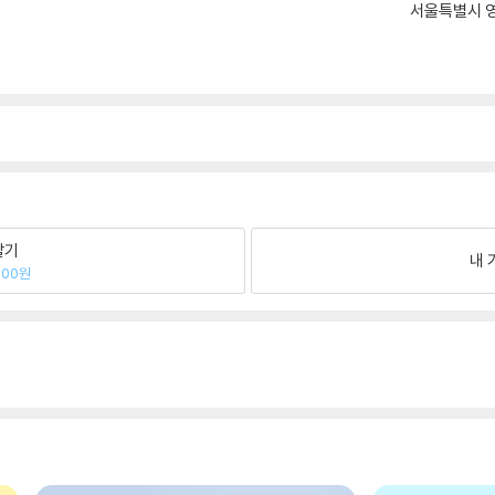
서울특별시 영
팔기
내 
300원