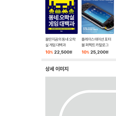
꿀딴지곰의 동네 오락
플레이스테이션 포터
실 게임 대백과
블 퍼펙트 카탈로그
10
22,500
10
25,200
%
%
원
원
상세 이미지