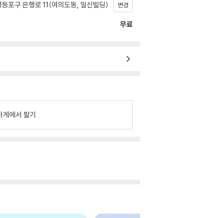
등포구 은행로 11(여의도동, 일신빌딩)
변경
무료
가게에서 팔기