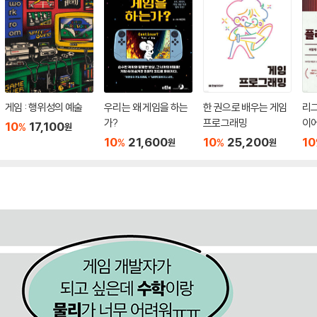
게임 : 행위성의 예술
우리는 왜 게임을 하는
한 권으로 배우는 게임
리그
가?
프로그래밍
이
10
17,100
%
원
10
21,600
10
25,200
10
%
%
원
원