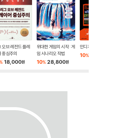
 오브 레전드 플레
위대한 게임의 시작 : 게
인디게임 명작선
e스포츠
어 중심주의
임 시나리오 작법
10
16,200
22,7
%
원
18,000
10
28,800
%
%
원
원