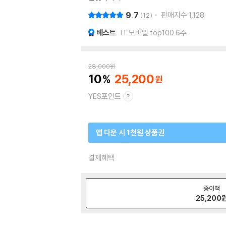
9.7
판매지수
1,128
12
베스트
IT 모바일 top100 6주
28,000
원
10
25,200
YES포인트
앱 다운 시 1천원 상품권
결제혜택
종이책
25,200