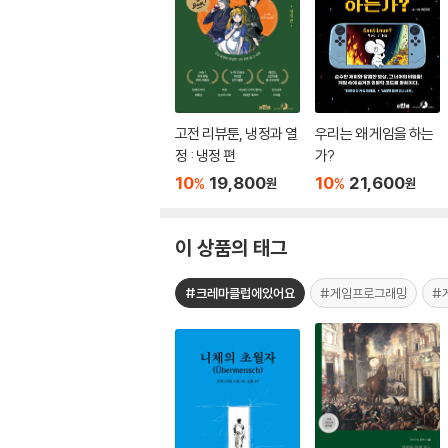
고전 리뷰툰, 냉정과 열
우리는 왜 게임을 하는
정 : 냉정 편
가?
10
19,800
10
21,600
%
%
원
원
이 상품의 태그
#크레마클럽에있어요
#게임프로그래밍
#