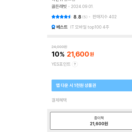
골든래빗
2024.09.01.
8.8
판매지수
402
5
베스트
IT 모바일 top100 4주
24,000
원
10
21,600
YES포인트
앱 다운 시 1천원 상품권
결제혜택
종이책
21,600
원