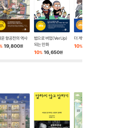
벼운 항공전의 역사
법으로 버업(Ver.Up)
더 게임 오리진
데이터 
되는 만화
유감
19,800
10
19,800
%
%
원
원
10
16,650
10
1
%
%
원