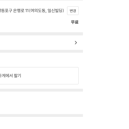
등포구 은행로 11(여의도동, 일신빌딩)
변경
무료
가게에서 팔기