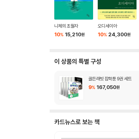
니체의 초월자
오디세이아
10
15,210
10
24,300
%
%
원
원
이 상품의 특별 구성
골든래빗 잡학툰 9권 세트
9
167,050
%
원
카드뉴스로 보는 책