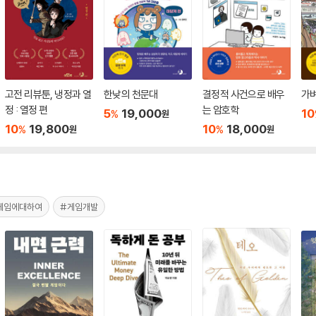
고전 리뷰툰, 냉정과 열
한낮의 천문대
결정적 사건으로 배우
가
정 : 열정 편
는 암호학
5
19,000
10
%
원
10
19,800
10
18,000
%
%
원
원
게임에대하여
#게임개발