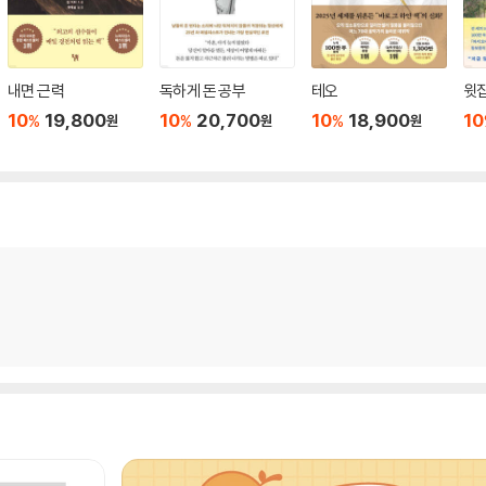
내면 근력
독하게 돈 공부
테오
윗집
10
19,800
10
20,700
10
18,900
10
%
%
%
원
원
원