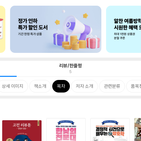
리뷰/한줄평
5
상세 이미지
책소개
목차
저자 소개
관련분류
품목