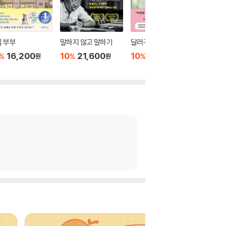
 부부
말하지 않고 말하기
달러구트 꿈 백화점 0
위버멘
16,200
10
21,600
10
16,020
10
1
%
%
%
%
원
원
원