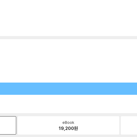
eBook
19,200
원