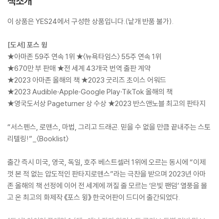
책소개
이 상품은 YES24에서 구성한 상품입니다.(낱개 반품 불가).
[도서] 포스 윙
★아마존 59주 연속 1위 ★〈뉴욕타임스〉 55주 연속 1위
★670만 부 판매 ★전 세계 43개국 번역 출판 계약
★2023 아마존 올해의 책 ★2023 굿리즈 초이스 어워드
★2023 Audible·Apple·Google Play·TikTok 올해의 책
★영국도서상 Pageturner 상 수상 ★2023 반스앤노블 최고의 판타지
“서스펜스, 로맨스, 마법, 그리고 드래곤. 믿을 수 없을 만큼 끝내주는 스토
리텔링!”_〈Booklist〉
출간 즉시 미국, 영국, 독일, 호주 베스트셀러 1위에 오르는 동시에 “이제
껏 본 적 없는 압도적인 판타지로맨스”라는 극찬을 받으며 2023년 아마
존 올해의 책 선정에 이어 전 세계에 꺼질 줄 모르는 ‘은빛 팬덤’ 열풍을 몰
고 온 최고의 화제작 《포스 윙》 한국어판이 드디어 출간되었다.