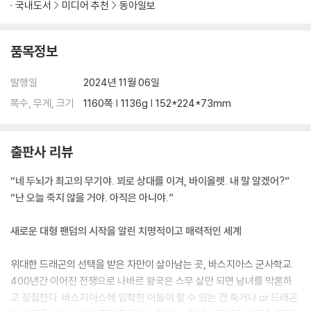
국내도서
미디어 추천
동아일보
품목정보
발행일
2024년 11월 06일
쪽수, 무게, 크기
1160쪽 | 1136g | 152*224*73mm
출판사 리뷰
“네 두뇌가 최고의 무기야. 꾀로 상대를 이겨, 바이올렛. 내 말 알겠어?”
“난 오늘 죽지 않을 거야. 아직은 아니야.”
새로운 대형 팬덤의 시작을 알린 치명적이고 매력적인 세계
위대한 드래곤의 선택을 받은 자만이 살아남는 곳, 바스지아스 군사학교.
400년간 이어진 전쟁으로 나바르 왕국은 스무 살만 되면 남녀를 막론하
고 징집한다. 바스지아스에 입학한 이들이 할 수 있는 건 죽거나 or 드래곤