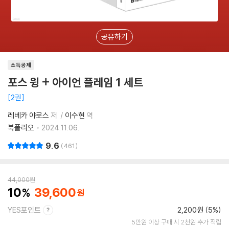
공유하기
소득공제
포스 윙 + 아이언 플레임 1 세트
2권
레베카 야로스
저
이수현
역
북폴리오
2024.11.06.
9.6
461
44,000
원
10
39,600
YES포인트
2,200원 (5%)
5만원 이상 구매 시 2천원 추가 적립