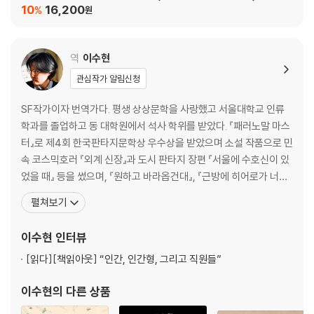
10
16,200
%
원
역
이수현
관심작가 알림신청
SF작가이자 번역가다. 평생 상상문학을 사랑했고 서울대학교 인류
학과를 졸업하고 동 대학원에서 석사 학위를 받았다. 『패러노말 마스
터』로 제4회 한국판타지문학상 우수상을 받았으며 소설 작품으로 민
속 코스믹호러 『외계 신장』과 도시 판타지 장편 『서울에 수호신이 있
었을 때』 등을 썼으며, 『원하고 바라옵건대』, 『근방에 히어로가 너무
많사오니』 『이웃집 슈퍼히어로』 등 앤솔로지에 참여했다. 창작자로
펼쳐보기
서 장르에 대한 깊은 이해를 바탕으로 SF 판타지 작품들을 탁월하게
번역해 한국어로 소개하고 있다. 옮긴 책으로는 『피버 드림』, 『나는
이수현
인터뷰
입이 없다 그리고 나는 비명을 질러야 한다』
[읽다]
[책읽아웃] “인간, 인간형, 그리고 직원들”
이수현
의 다른 상품