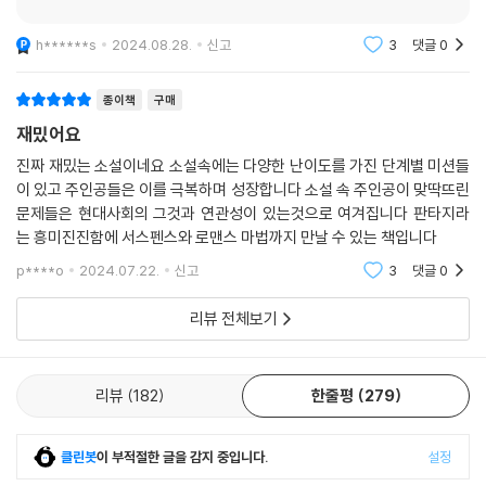
다.”, “끝내주게 섹시한 제이든 때문에 사라졌던 연애세포가 돌아왔다” 등
다양한 고백의 말이 지금도 실시간으로 온라인을 뜨겁게 물들이고 있다.
h******s
2024.08.28.
신고
3
댓글
0
전 세계가 사랑에 빠진 《포스 윙》의 매력을 직접 확인해보자. 판타지로맨
스 소설을 좋아하든 좋아하지 않든 이 작품은 당신이 기다려온 유일한 소
종이책
구매
설이 될 것이다.
재밌어요
“바이올렛의 이야기를 써 내려가는 것은 매우 카타르시스적인 행위입니
진짜 재밌는 소설이네요 소설속에는 다양한 난이도를 가진 단계별 미션들
다. 그녀는 남과 다른 자신에게 주어진 숙명에 무너지지 않고 이겨내려 고
이 있고 주인공들은 이를 극복하며 성장합니다 소설 속 주인공이 맞딱뜨린
군분투하는데, 사실 저와 저의 네 명의 아이도 같은 어려움을 겪고 있기 때
문제들은 현대사회의 그것과 연관성이 있는것으로 여겨집니다 판타지라
는 흥미진진함에 서스펜스와 로맨스 마법까지 만날 수 있는 책입니다
문입니다.” _〈뉴욕타임스〉 인터뷰 중에서
p****o
2024.07.22.
신고
3
댓글
0
리뷰 전체보기
리뷰
182
한줄평
279
클린봇
이 부적절한 글을 감지 중입니다.
설정