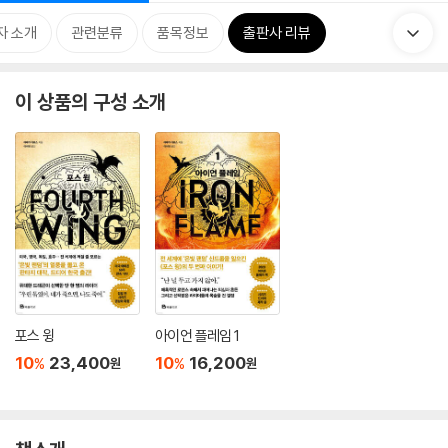
자 소개
관련분류
품목정보
출판사 리뷰
이 상품의 구성 소개
포스 윙
아이언 플레임 1
10
23,400
10
16,200
%
%
원
원