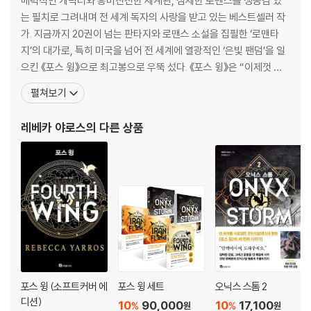
매력적인 캐릭터와 흥미진진한 세계관, 섬세한 로맨스를 생동감 있
는 필치로 그려내며 전 세계 독자의 사랑을 받고 있는 베스트셀러 작
가. 지금까지 20권이 넘는 판타지와 로맨스 소설을 집필한 ‘로맨타
지’의 대가로, 특히 미국을 넘어 전 세계에 열광적인 ‘은빛 팬덤’을 일
으킨 《포스 윙》으로 최고봉으로 우뚝 섰다. 《포스 윙》은 “이제껏 본
적 없는 새로운 판타지”라는 극찬을 받으며 출간 즉시 미국, 영국, 독
펼쳐보기
일, 호주에서 1위를 차지했다. 〈뉴욕타임스〉 55주 연속 1위, 아마존 5
9주 연속 1위에 이어 집필 완료 전 아마존 스튜디오 영상화 확정, 오
레베카 야로스
의 다른 상품
더블·애플·구글플레이·틱톡
포스 윙 (소프트커버 에
포스 윙 세트
오닉스 스톰 2
디션)
10
90,000
10
17,100
%
%
원
원