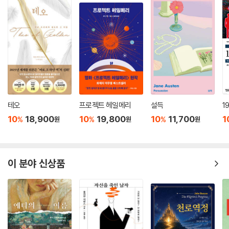
테오
프로젝트 헤일메리
설득
1
10
18,900
10
19,800
10
11,700
1
%
%
%
원
원
원
이 분야 신상품