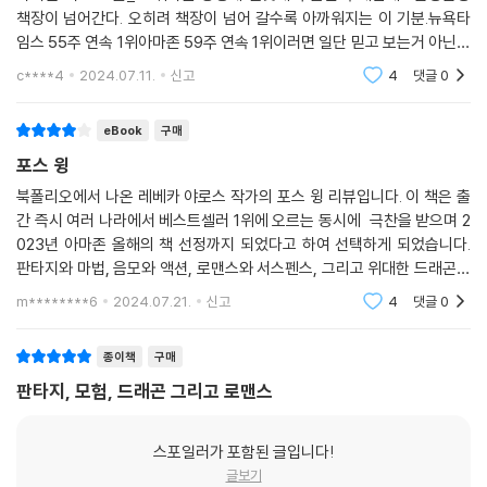
책장이 넘어간다. 오히려 책장이 넘어 갈수록 아까워지는 이 기분.뉴욕타
성 소설)의 대가”라는 평가를 받는 이 책의 저자 레베카 야로스는 특유의
임스 55주 연속 1위아마존 59주 연속 1위이러면 일단 믿고 보는거 아닌가
호쾌하고도 매끄러운 필치로 독자들을 책 앞에서 무장해제시킨다. 드라마
요??주인공 설정이 참 마음에 든다.드래곤 라이더가 되기위해 (본인은 원
틱한 전개와 치밀한 복선, 섬세한 묘사로 쌓아 올려진 이 탄탄한 성장 서사
c****4
2024.07.11.
신고
4
댓글
0
하지 않았지만),라이
는 모든 장면들이 눈앞에 생생하게 그려지는 마법 같은 경험을 넘어, 치열
한 삶의 한복판에서 바이올렛이 겪는 실패, 절망, 상실, 슬픔, 그럼에도 끝
eBook
구매
까지 포기하지 않고 상대방의 허점을 파고들어 굴복시키는 짜릿한 정복욕
포스 윙
까지… 모든 감정에 매료되기에 충분하다.
북폴리오에서 나온 레베카 야로스 작가의 포스 윙 리뷰입니다. 이 책은 출
간 즉시 여러 나라에서 베스트셀러 1위에 오르는 동시에 극찬을 받으며 2
작가와 그의 여섯 자녀 중 네 명은 실제로 바이올렛처럼 뼈와 관절이 쉽게
023년 아마존 올해의 책 선정까지 되었다고 하여 선택하게 되었습니다.
부러지는 질환을 앓고 있다. 최근엔 그 증상이 심해져 오래 서 있는 것도 버
판타지와 마법, 음모와 액션, 로맨스와 서스펜스, 그리고 위대한 드래곤까
겁지만, 그만의 풍부한 상상력과 도전정신으로 이 시리즈를 써 내려가며
지, 독특한 세계관과 매력적인 내용들이 가득하며 내용까지 풍부해 더 매
m********6
2024.07.21.
신고
4
댓글
0
진정으로 ‘강함’이란 물리적인 힘만이 아니라는 것을 증명해낸다. 이 책을
력적이었습니다.
빌려 작은 것을 지키기 위해 자기 신념을 포기하지 않는 ‘용기’가 더 중요하
종이책
구매
다는 삶의 가치를 전하는데, 이에 응답한 독자들의 응원과 공감의 메시지
가 폭발적인 ‘은빛 팬덤’의 시초가 되었다.
판타지, 모험, 드래곤 그리고 로맨스
“이 책을 읽은 뒤로 단 하루도 이 책에 대해 생각하지 않은 날이 없다.”, “캐
스포일러가 포함된 글입니다!
릭터와 세계관, 스토리, 로맨스, 액션, 드래곤까지 그야말로 완전무결하
글보기