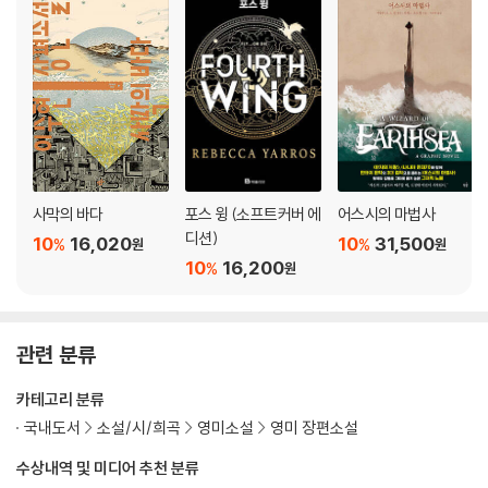
사막의 바다
포스 윙 (소프트커버 에
어스시의 마법사
디션)
10
16,020
10
31,500
%
%
원
원
10
16,200
%
원
관련 분류
카테고리 분류
국내도서
소설/시/희곡
영미소설
영미 장편소설
수상내역 및 미디어 추천 분류