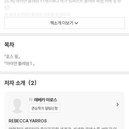
[도서] 아이언 플레임 1 (텡×에나 작가 일러스트 콜라보 특별 커버 및 보
드)
전 세계 43개국 독자의 가슴을 조이다가
끝내 절규하게 만든 《포스 윙》, 그 두 번째 이야기
책소개 더보기
더 큰 스케일과 더 숨 가쁜 로맨스 서사로 돌아오다!
*출간 전 예약 판매로만 아마존 종합 1위
목차
*‘영국에서 단기간에 가장 많이 팔린 책’ 신기록을 세운 로맨타지
『포스 윙』
2023년 ‘아마존 올해의 책’으로 전 세계를 ‘은빛 팬덤’으로 물들인 ‘엠피리
『아이언 플레임 1 』
언(Empyrean) 시리즈’의 역사적인 첫 소설 《포스 윙》은 ‘최강 포식자’라
는 수식어에 걸맞게 출간 이후 지금까지 오랜 시간 동안 베스트셀러 정상
저자 소개
2
의 자리를 굳건히 지키고 있다. 또한 평단과 언론으로부터 로맨스판타지를
대중 장르로 승격시키며 장르문학의 판도를 바꾼 시리즈로 평가받았는데,
이는 대망의 후속편 《아이언 플레임》의 몫이 크다.
저
레베카 야로스
관심작가 알림신청
REBECCA YARROS