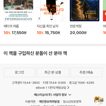
에티의 여름
자신을 죽인 남자
천로역정
여
10
17,550
10
15,750
20,000
1
%
%
원
원
원
이 책을 구입하신 분들이 산 분야 책
로그인
최근 본 상품
주문/배송
고객센터 1544-3800
티켓 1544-6399
중고샵 1566-4295
eBook 1:1문의/채팅상담
예스이십사(주) 사업자 정보
이용약관
개인정보처리방침
청소년보호정책