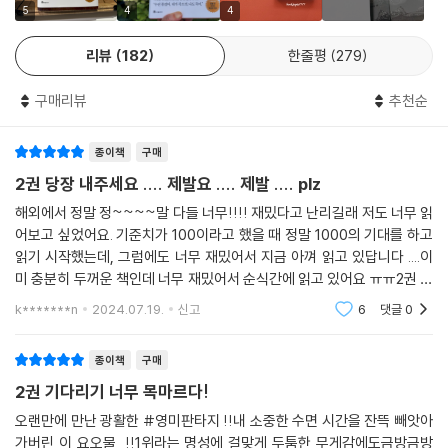
엄청난 힘과 전투력을 넘어 무자비한 거만함까지 갖춘 생도 사이에서 결국
5
4
4
먹잇감이 된 작고 약한 바이올렛이 선택한 무기는 바로 그의 머리. 군사학
리뷰
182
한줄평
279
교 교칙을 모조리 외우는 비상한 기억력을 바탕으로 펼쳐 보이는 온갖 지
략과 권모술수는 현실적이고도 손에 땀을 쥐게 할 만큼 흥미진진한 영화적
구매리뷰
추천순
서사를 보여준다.
종이책
구매
잔혹한 경쟁 게임 속 진취적인 바이올렛과 그녀를 둘러싼 다양한 인물들이
만들어내는 재미와 갈등, 매력적인 수백의 드래곤 무리와 화려한 전투가
2권 당장 내주세요 .... 제발요 .... 제발 .... plz
장관을 이루는 놀라운 이 세계관은 《왕좌의 게임》, 《다이버전트》 등을 작
해외에서 정말 정~~~~말 다들 너무!!!! 재밌다고 난리길래 저도 너무 읽
업한 이수현 국내 최고 판타지 번역가의 섬세한 완역으로 완성되어 새로운
어보고 싶었어요. 기준치가 100이라고 했을 때 정말 1000의 기대를 하고
판타지 대작을 애타게 기다린 독자들에게 마지막 책장까지 쉼 없이 빠져드
읽기 시작했는데, 그럼에도 너무 재밌어서 지금 아껴 읽고 있답니다 ....이
는 완벽한 몰입과 만족감을 선사할 것이다.
미 충분히 두꺼운 책인데 너무 재밌어서 순식간에 읽고 있어요 ㅠㅠ2권 얼
른 제발 얼른 당장 나왔으면 좋겠어요 흑...
k*******n
2024.07.19.
신고
6
댓글
0
“저는… 다른 라이더만큼 강하지 않아요.”
“은빛 아이야, 용기의 힘은 물리적인 힘보다 중요하다.”
종이책
구매
2권 기다리기 너무 목마르다!
드래곤이 선택한 단 한 명의 라이더, 그들이 써 내려간 위대한 이야기
오랜만에 만난 광활한 #영미판타지 !!내 소중한 수면 시간을 잔뜩 빼앗아
가버린 이 요오물_!!1위라는 명성에 걸맞게 두툼한 무게감에도금방금방
“재능을 타고난 매혹적인 스토리텔러”, “로맨타지(로맨스와 판타지의 합