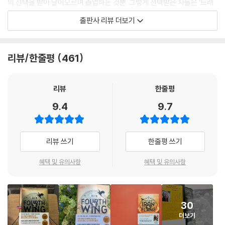
의 선택을 받아 날아오르며 졸업하는 것뿐. 그렇게 선택받은 자들은 ‘드래
곤 라이더’라 불리며, 드래곤의 마력을 통해 얻은 고유 능력을 갖고 전쟁에
출판사 리뷰 더보기
투입된다.
그리고 이곳에 타의로 떨어진 긴 ‘은빛 머리칼’의 바이올렛 소른게일. 전투
리뷰/한줄평
461
훈련을 해본 적 없는 그녀에게 이곳은 무덤 자리나 다름없다. 드래곤의 선
택을 받기 위해 경쟁자를 제거하는 잔인한 생도들과 반역의 인장을 받은
자들. 바이올렛을 둘러싼 음모와 배신, 그리고 그 안에서 속수무책으로 강
리뷰
한줄평
렬하게 피어나는 금지된 로맨스…. 과연 바이올렛은 무사히 날아올라 졸업
9.4
9.7
할 것인가?
《포스 윙》은 아버지의 뒤를 이어 바스지아스 아카이브(기록보관소)의 서
리뷰 쓰기
한줄평 쓰기
기가 되기 위한 교육을 받은 바이올렛 소른게일이 사령관인 엄마의 명령에
따라 ‘드래곤 라이더’가 되어야 하는 치열한 생존 투쟁을 그리고 있다. 그러
혜택 및 유의사항
혜택 및 유의사항
나 드래곤의 선택을 받기 위해서는 폭풍우가 몰아치는 높이 60미터 위의
아찔한 난간다리를 건너야 하고, 매주 목숨 건 격투 시합을 치러야 하며, 위
대하지만 성질 더러운 드래곤이 재미 삼아 쏜 브레스에 맞아 죽을 확률도
30
극복해야 한다.
더보기