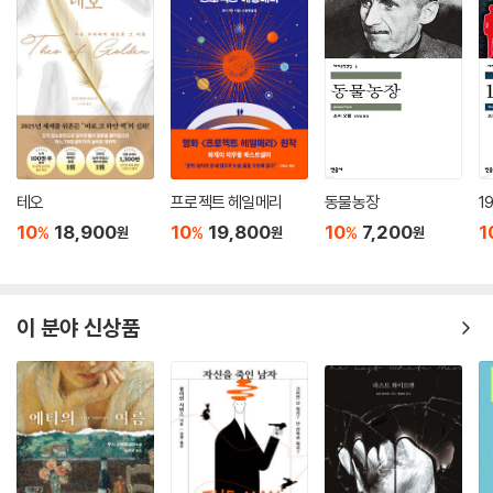
테오
프로젝트 헤일메리
동물농장
1
10
18,900
10
19,800
10
7,200
1
%
%
%
원
원
원
이 분야 신상품