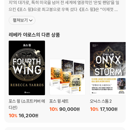
지’의 대가로, 특히 미국을 넘어 전 세계에 열광적인 ‘은빛 팬덤’을 일
으킨 《포스 윙》으로 최고봉으로 우뚝 섰다. 《포스 윙》은 “이제껏 본
적 없는 새로운 판타지”라는 극찬을 받으며 출간 즉시 미국, 영국, 독
펼쳐보기
일, 호주에서 1위를 차지했다. 〈뉴욕타임스〉 55주 연속 1위, 아마존 5
9주 연속 1위에 이어 집필 완료 전 아마존 스튜디오 영상화 확정, 오
레베카 야로스
의 다른 상품
더블·애플·구글플레이·틱톡
포스 윙 (소프트커버 에
포스 윙 세트
오닉스 스톰 2
디션)
10
90,000
10
17,100
%
%
원
원
10
16,200
%
원