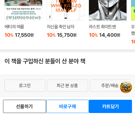
에티의 여름
자신을 죽인 남자
라스트 화이트맨
우
했
10
17,550
10
15,750
10
14,400
%
%
%
원
원
원
1
이 책을 구입하신 분들이 산 분야 책
로그인
최근 본 상품
주문/배송
고객센터 1544-3800
티켓 1544-6399
중고샵 1566-4295
선물하기
바로구매
카트담기
eBook 1:1문의/채팅상담
예스이십사(주) 사업자 정보
이용약관
개인정보처리방침
청소년보호정책