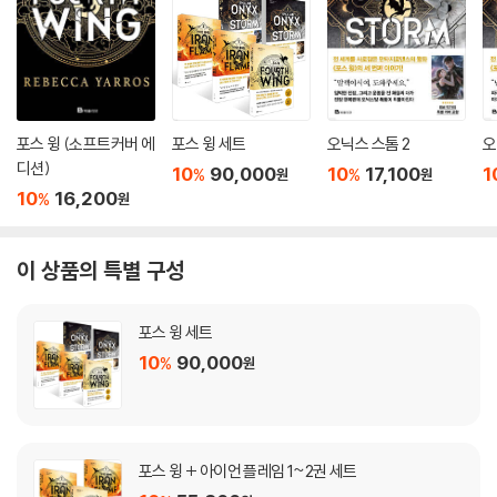
포스 윙 (소프트커버 에
포스 윙 세트
오닉스 스톰 2
오
디션)
10
90,000
10
17,100
1
%
%
원
원
10
16,200
%
원
이 상품의 특별 구성
포스 윙 세트
10
90,000
%
원
포스 윙 + 아이언 플레임 1~2권 세트