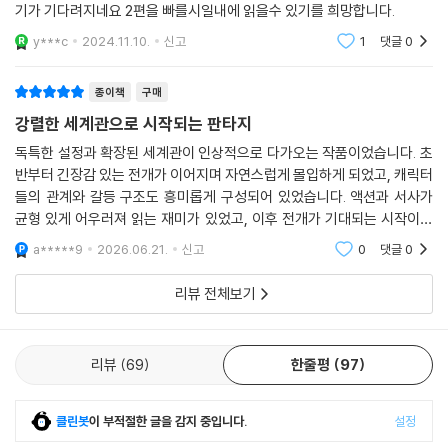
람과 장소와 일상을 지켜내기 위해 할 수 있는 모든 걸 도전해보고 스러지
대로 흥미진진해서 시간가는줄 모르게 빠져들었습니다. 이제 또 다음 이야
겠다는 희망. 그건 곧 그녀의 투지이기도 하다.
기가 기다려지네요 2편을 빠를시일내에 읽을수 있기를 희망합니다.
y***c
2024.11.10.
신고
1
댓글
0
얽히지 말라고? 웃기지 마. 오빠와 제이든이 목숨을 걸고 있는데 아무것도
모르는 것처럼 가만히 있을 순 없다. 더구나 나는 아레티아와 포로미엘의
종이책
구매
시민들을 보호할 해답이 여기 바스지아스에 있다고 확신한다. 혁명군에는
강렬한 세계관으로 시작되는 판타지
서기가 없을지 모르지만 내가 있다. 혁명군이 만든, 아니면 찾아낸 무기 없
이도 이 전쟁에서 이길 기회가 조금이라도 있다면 내가 그 기회를 만들 것
독특한 설정과 확장된 세계관이 인상적으로 다가오는 작품이었습니다. 초
이다. 하다못해 그럴 만한 가능성이라도 조사해야겠다. _91쪽
반부터 긴장감 있는 전개가 이어지며 자연스럽게 몰입하게 되었고, 캐릭터
들의 관계와 갈등 구조도 흥미롭게 구성되어 있었습니다. 액션과 서사가
균형 있게 어우러져 읽는 재미가 있었고, 이후 전개가 기대되는 시작이었
어쩌면 누군가에게는 바이올렛의 용기가 무모해보이고, 눈앞의 일에 매몰
습니다.
되어 미숙해보일 수도 있다. 하지만 어른이 되어간다는 건 그런 게 아닐까?
a*****9
2026.06.21.
신고
0
댓글
0
자신의 꿈과 멀어진 길에서 새로운 꿈과 길을 찾아낸 바이올렛의 여정은
리뷰 전체보기
이 시리즈의 큰 장점으로, 이를 통해 우리는 어쩌면 이야기의 재미뿐만 아
니라 하나의 세계에서 또 다른 세계로 나아가는 기분, 그리고 함께 성장하
는 기분을 만끽할 수 있을 것이다.
리뷰
69
한줄평
97
《포스 윙》을 출간한 후 분권을 해달라는 수많은 요청이 뒤따랐다. 독자들
의 요청에 따라 손목 건강과 시력 보호를 위해 《아이언 플레임》은 두 권으
클린봇
이 부적절한 글을 감지 중입니다.
설정