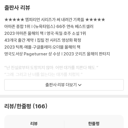
두려움에 마음을 졸였다.
출판사 리뷰
“아니다. 주위의 모두에게 위험할 뿐이야. 청소년기 드래곤이 계약을 맺지
않는 데는 이유가 있다. 인간에 대해 참을성이 없거든. 어른에 대한 참을성
★★★★★ 엠피리언 시리즈가 써 내려간 기록들 ★★★★★
도 없고. 논리도 없지.” 테른이 그르렁거렸다.
아마존 종합 1위 | 〈뉴욕타임스〉 66주 연속 베스트셀러
“그러니까, 인간 청소년과 똑같네요.” 십대 같은 드래곤이라니. 멋져라.
2023 아마존 올해의 책 | 영국·독일·호주 소설 1위
“무시무시한 이빨이 있고 불을 뿜는다는 점을 빼면 그렇지.”
43개국 출간 계약 | 집필 전 시리즈 영상화 확정
--- p.36
2023 틱톡·애플·구글플레이·오더블 올해의 책
영국도서상 Pageturner 상 수상 | 2023 굿리즈 올해의 판타지
“우리의 새로운 비행단장은 누가 될까?” 뒤에서 나딘이 소곤거렸다.
“아우라 바인헤븐.” 리애넌이 대답했다. “제2비행단이 모의전투에서 이기
“난 진실로부터 도망치지 않아. 어떤 대가를 치른다 해도.”
는 데 중요한 역할을 했거든. 하지만 에이토스도 라이오슨의 자리를 메꾸
“그래. 그리고 난 너를 잃는다는 대가를 치렀지.”
기에 많이 부족하진 않았지.”
매혹적인 로맨스 속에서 속절없이 피어나는 의심과 혼돈…!
출판사 리뷰 더보기
우리 대대에서는 히튼과 에머리의 이름이 불렸다. 나는 다른 사람들을 보
면서 우리와 같이 시작했지만 끝내지 못한 1학년들을 떠올렸다. 바스지아
위대한 드래곤의 선택을 받은 자만이 살아남는 바스지아스 군사학교를 배
스 발치에 끝없이 늘어선 묘비 사이에 묻혔거나 아니면 집으로 가서 묻혔
경으로, ‘은빛 머리칼’의 바이올렛 소른게일은 잔혹한 이곳에서 1학년을 마
리뷰/한줄평
166
을 1학년들. 어깨에 영영 세 번째 별을 달지 못할 2학년들도. 솔레일처럼 영
치기도 전에 죽을 거라는 모두의 예상을 깨고, 가장 강력한 드래곤의 선택
광스러운 졸업을 앞두고 끝내 사라진 3학년들도. 이 학교는 그리폰 플라이
을 받는다. 그러나 안도할 겨를도 없이 생존 경쟁보다 더 무섭고, 드래곤보
어들이 말한 대로 죽음의 공장인지도 모르겠다.
다 예측할 수 없으며, 사랑만큼이나 자기 통제하기 어려운 일이 연속적으
리뷰
한줄평
“제이든 라이오슨.” 생도대장의 외침에 심장이 펄쩍 뛰었다. 대열에 남아