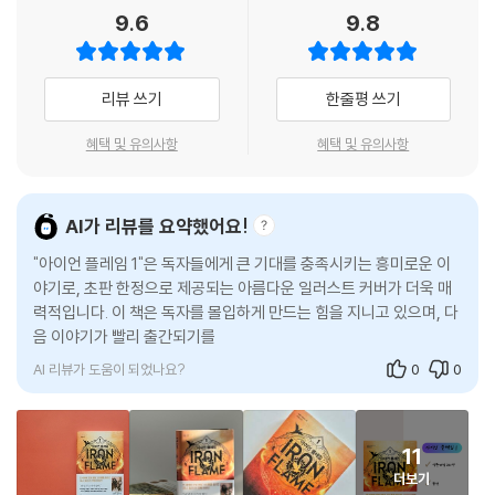
로 일어나며 불안과 불신이 꼬리를 물고 이어진다.
9.6
9.8
있던 마지막 3학년인 제이든이 명령서를 받으러 걸어 나갔다.
--- p.68
“난 언제나 비밀을 갖고 있을 거야.”
“농담이겠지.” 나는 솟구치는 분노를 억누르지 않고 차라리 그 분노가 제
리뷰 쓰기
한줄평 쓰기
이든의 말이 가져온 고통까지 태워버리기를 빌었다. 브레넌은 6년 동안 나
에게 거짓말했다. 아주 잘 살아 있으면서도 오빠의 죽음에 슬퍼하게 내버
혜택 및 유의사항
혜택 및 유의사항
려두었다. 제일 오래된 친구는 기억을 훔쳐보며 아마도 나를 죽을 자리에
보내기까지 했다. 어머니는 내 평생을 거짓 위에 쌓았다. 내가 받은 교육의
어느 부분이 진짜고, 어느 부분이 조작인지조차 알 수 없어졌다. 그런데 제
AI가 리뷰를 요약했어요!
이든은 내가 그에게 완전한 정직을 요구하지 않을 거라고 생각한다고? _5
"아이언 플레임 1"은 독자들에게 큰 기대를 충족시키는 흥미로운 이
5쪽
야기로, 초판 한정으로 제공되는 아름다운 일러스트 커버가 더욱 매
력적입니다. 이 책은 독자를 몰입하게 만드는 힘을 지니고 있으며, 다
모든 비밀이 사실은 바이올렛과 이 세계를 지키기 위함이라지만 진실이 드
음 이야기가 빨리 출간되기를 기대하게 만듭니다. 주인공 바이올렛
러날수록 그녀는 점점 더 수세에 몰리고, 지금껏 버티고 섰던 세상에 금이
소른게일은 드래곤의 선택을 받
가기 시작한다. 이 거짓과 비밀의 매듭은 어디까지 이어지는 걸까? 당사자
AI 리뷰가 도움이 되었나요?
0
0
의 의견과 결정이 빠진 비호를 누군가의 애정이라는 이유만으로 순순히 받
아들여야 할까? 누구를 믿고 누구와 함께 싸워야 할까? 이 혼돈과 더 큰 위
협으로부터 소중한 이들을 보호하기 위해 또 다른 거짓말, 즉 ‘선택적 진
11
실’만을 밝힐 수밖에 없는 바이올렛의 시련과 그녀 주위를 맴도는 은둔한