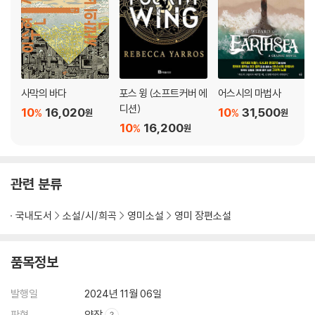
사막의 바다
포스 윙 (소프트커버 에
어스시의 마법사
디션)
10
16,020
10
31,500
%
%
원
원
10
16,200
%
원
관련 분류
국내도서
소설/시/희곡
영미소설
영미 장편소설
품목정보
발행일
2024년 11월 06일
판형
양장