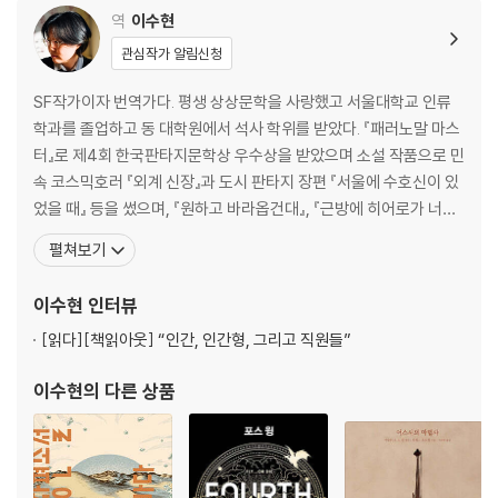
역
이수현
관심작가 알림신청
SF작가이자 번역가다. 평생 상상문학을 사랑했고 서울대학교 인류
학과를 졸업하고 동 대학원에서 석사 학위를 받았다. 『패러노말 마스
터』로 제4회 한국판타지문학상 우수상을 받았으며 소설 작품으로 민
속 코스믹호러 『외계 신장』과 도시 판타지 장편 『서울에 수호신이 있
었을 때』 등을 썼으며, 『원하고 바라옵건대』, 『근방에 히어로가 너무
많사오니』 『이웃집 슈퍼히어로』 등 앤솔로지에 참여했다. 창작자로
펼쳐보기
서 장르에 대한 깊은 이해를 바탕으로 SF 판타지 작품들을 탁월하게
번역해 한국어로 소개하고 있다. 옮긴 책으로는 『피버 드림』, 『나는
이수현
인터뷰
입이 없다 그리고 나는 비명을 질러야 한다』
[읽다]
[책읽아웃] “인간, 인간형, 그리고 직원들”
이수현
의 다른 상품