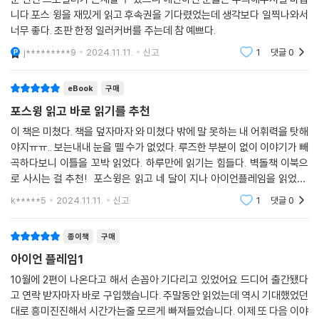
스 군사학교를 넘어 확장된 세계관 속에서 로맨스와 액션, 판타지와 서스
푼 관련 스포일러가 존재할 수 있으니 예민하신 분들은 주의해주시길 바랍
니다.포스 윙을 재밌게 읽고 후속권을 기다렸었는데 생각보다 일찍나와서
펜스가 이전보다 더 절묘하고도 아찔하게 펼쳐진다. “밤새 읽기를 멈출 수
너무 좋다. 초판 한정 일러커버를 주는데 참 예쁘다.
없었다”는 《포스 윙》의 감상평처럼 이번 《아이언 플레임 1》도 독자들의
기대에 걸맞게 극강의 희열과 아드레날린을 느끼게 하며 한번 잡으면 끝없
j*********9
2024.11.11.
신고
1
댓글
0
이 페이지를 넘기느라 멈출 수 없을 것이다.
eBook
구매
바이올렛은 무사히 살아남아 2학년이 되고, 2학년은 영광스럽게 3학년에
포스윙 읽고 바로 읽기를 추천
올라서며, 제이든과 개릭을 비롯한 3학년은 장교가 되어 무자비한 바스지
이 책은 미쳤다. 책을 덮자마자 와 미쳤다 밖에 말 못하는 내 어휘력을 탓해
아스에서 벗어나는 여름. 《아이언 플레임 1》은 이 열띤 여름을 배경으로 흥
야지ㅠㅠ.. 보는내내 눈을 뗄 수가 없었다. 루즈한 부분이 없이 이야기가 빼
미진진한 새 이야기를 펼친다. “이제껏 본 적 없는 압도적인 판타지로맨
곡하다보니 이틀을 꼬박 읽었다. 하루만에 읽기는 힘들다. 벽돌책 이북으
스”라는 대중의 평가처럼 이번에도 작가의 무한한 상상력과 흡입력 있는
로 사시는 걸 추천! 포스윙은 읽고 네 달이 지나 아이언플레임을 읽었다.
생생한 필력을 필두로, 수많은 사건과 다양한 인물이 쉴 새 없이 교차하며
스토리를 다 기억하고있다고 생각했는데 바이올렛의 감정을 따라가려면
k*****5
2024.11.11.
신고
1
댓글
0
휘몰아치는 이야기의 폭풍 한가운데에 독자들을 끌어다 놓는다.
포스윙 후반
‘절망과 희망은 한 끗 차이’라는 통속적인 말처럼, 가장 낮고 어두운 곳에서
종이책
구매
시작되는 건 오직 절망만이 아님을 우리 모두는 알고 있다. 드래곤 라이더
아이언 플레임1
중에서 가장 약한 바이올렛의 뿌리는 희망에서 시작된다. 내일에 대한 희
10월에 2편이 나온다고 해서 손꼽아 기다리고 있었어요 드디어 출간됐다
망. 가능성에 대한 희망. 그저 살아남는 것에 그치지 않고 자신의 소중한 사
고 연락 받자마자 바로 구입했습니다. 주말동안 읽었는데 역시 기대했었던