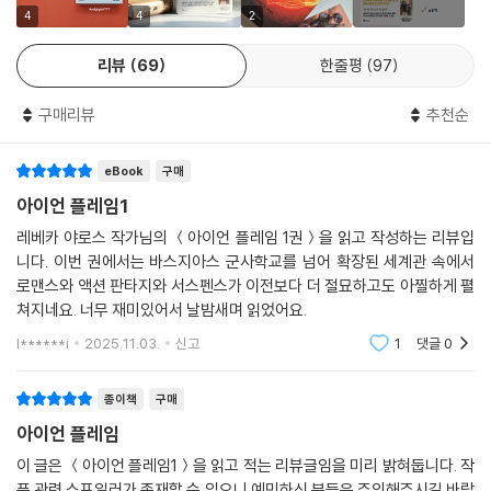
더보기
진실들. 그 어떤 것도 확신할 수 없는 가운데, 가장 낮고 어두운 곳에서 진
짜 전쟁이 시작되는데….
4
4
2
리뷰
69
한줄평
97
바스지아스 군사학교에서의 첫해는 의지가 약하고, 상대적으로 가치가 없
으며, 불운한 인간을 걸러내기 위한 첫 시험에 불과했다. 오랜 전쟁을 끝낼
구매리뷰
추천순
최강의 무기로 연마될 드래곤 라이더의 진짜 훈련은 두 번째 해부터 시작
이다. 가혹한 것을 넘어 악의적이라고밖에 표현할 수 없는 ‘고통’과 ‘믿
음’에 관한 훈련들은 바이올렛과 동료들을 점점 더 무력하게 만들고, 여기
eBook
구매
에 짐작도 못 한 인물들이 등장하며 심장을 더욱 쫄깃하게 만든다. 수많은
아이언 플레임1
난관을 드래곤과 그들의 라이더들이 함께 헤쳐 나가는 과정은, 분명 전편
레베카 야로스 작가님의 ＜아이언 플레임 1권＞을 읽고 작성하는 리뷰입
보다 더 큰 짜릿함과 만족감을 선사할 것이다.
니다. 이번 권에서는 바스지아스 군사학교를 넘어 확장된 세계관 속에서
로맨스와 액션 판타지와 서스펜스가 이전보다 더 절묘하고도 아찔하게 펼
“바이올런스, 연약한 건 몸뿐이라는 사실을 기억해.”
쳐지네요. 너무 재미있어서 날밤새며 읽었어요.
“난 꺾이지 않아.”
l******i
2025.11.03.
신고
1
댓글
0
흔들리는 결속을 다잡기 위한 희망의 사투…
더 중독적인 페이지터너로 돌아온 《포스 윙》, 그 후의 이야기!
종이책
구매
아이언 플레임
《포스 윙》의 충격적인 결말을 접하고 애타게 2권을 기다려온 독자들에게
약 4개월 만에 찾아온 후속편 《아이언 플레임 1》. 이번 권에서는 바스지아
이 글은 ＜아이언 플레임1＞을 읽고 적는 리뷰글임을 미리 밝혀둡니다. 작