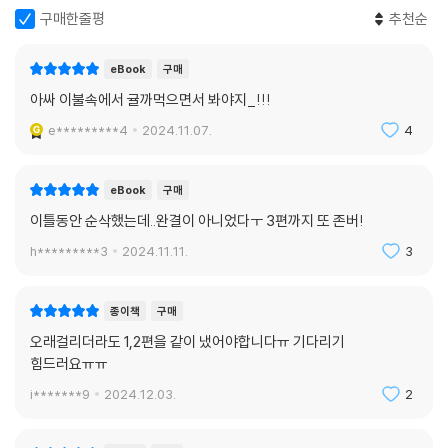
로 나눠 각각 출간되었다(《아이언 플레임 2》는 12월 출간 예정이다).
구매한줄평
추천순
*로맨스판타지를 대중 장르로 만든 엠피리언 시리즈
1부 《포스 윙》
eBook
구매
2부 《아이언 플레임》(전 2권)
아싸 이불속에서 귤까먹으면서 봐야지_!!!
3부 《오닉스 스톰》(2025년 출간)
e*********4
2024.11.07.
4
eBook
구매
이틀동안 순삭했는데..완결이 아니었다ㅜ 3편까지 또 존버!
h*********3
2024.11.11.
3
종이책
구매
오래걸리더라도 1,2편을 같이 냈어야합니다ㅠ 기다리기
힘드러요ㅠㅠ
i*******9
2024.12.03.
2