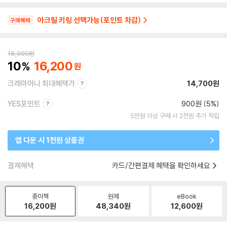
아크릴 키링 선택가능(포인트 차감)
구매혜택
18,000
원
10
16,200
크레마머니 최대혜택가
14,700원
YES포인트
900원 (5%)
5만원 이상 구매 시 2천원 추가 적립
앱 다운 시 1천원 상품권
결제혜택
카드/간편결제 혜택을 확인하세요
종이책
원제
eBook
16,200
원
48,340
원
12,600
원