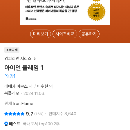
미리보기
사이즈비교
공유하기
소득공제
엠피리언 시리즈
아이언 플레임 1
양장
레베카 야로스
저
이수현
역
북폴리오
2024.11.06.
원제
Iron Flame
9.7
판매지수
8,640
166
베스트
국내도서 top100 2주