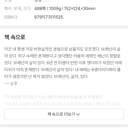
쪽수, 무게, 크기
488쪽 | 1009g | 152*224*30mm
ISBN13
9791173111525
책 속으로
이건 내 평생 가장 비현실적인 경험으로 남을지도 모르겠다. 브레넌이 살
아 있다. 허구 속에만 존재한다고 생각했던 어둠의 세력인 베닌이 정말로
있다. 브레넌이 살아 있다. 6년 전 티렌더 반란 이후 잿더미가 되었던 아레
티아가 아직 존재한다. 브레넌이 살아 있다! 내 배에는 8센티미터짜리 흉
터가 생겼지만 난 죽지 않았다. 브레넌이, 살아, 있다.
--- p.9
“다 성장한 건가요?” 나는 앤다나에게서 눈을 뗄 수가 없었다.
“아니다. 지금은 너희가 청소년기라고 부를 만한 상태다. 앤다나가 ‘꿈 없
는 잠’에 진입해서 성장 과정을 마칠 수 있게 베일로 데리고 가야 한다. 깨
책 속으로 더보기
어나기 전에 경고해두는데, 지금은 좀… 위험한 시기로 악명이 높아.”
“앤다나에게요? 앤다나가 위험해요?” 나는 테른에게 시선을 돌리고 잠시