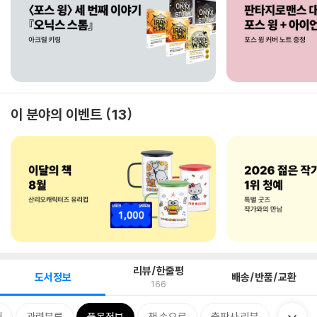
이 분야의 이벤트
13
리뷰/한줄평
도서정보
배송/반품/교환
166
개
관련분류
품목정보
책 속으로
출판사 리뷰