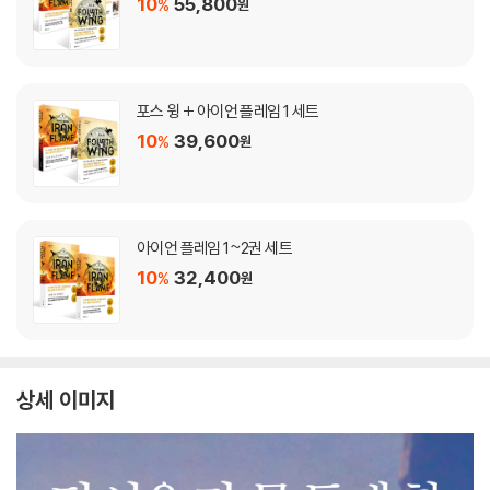
10
55,800
%
원
포스 윙 + 아이언 플레임 1 세트
10
39,600
%
원
아이언 플레임 1~2권 세트
10
32,400
%
원
상세 이미지