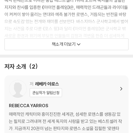
예약 판매만으로 아마존 종합 베스트셀러 1위에 오르며 독자들의 열렬한
지지와 찬사를 입증한 《아이언 플레임》은, 매력적인 드래곤들과 라이더들
이 켜켜이 쌓아 올리는 연대와 예측 불가한 로맨스, 거듭되는 반전을 바탕
으로 속도감 있는 전개와 재미를 선보인다. 바스지아스 군사학교에서 벌어
지는 사건을 주로 다룬 《포스 윙》과 달리 《아이언 플레임》은 군사학교 밖
새로운 환경과 위기에 부딪힌 인물들의 감정과 격변을 한층 더 섬세하게
그려내며 독자들을 더욱더 매료시킨다.
책소개 더보기
1학년을 마치기도 전에 죽을 거라는 예상을 보란 듯이 깬 작고 연약한 ‘은
빛 머리칼’의 바이올렛. 그런 그녀를 사랑하게 된 강력하고도 매혹적인 반
저자 소개
2
역자의 아들, 제이든. 이들의 모험과 관계의 향방은 어디로 이어지는 걸
까? 새롭게 등장한 더 큰 위협으로부터 소중한 이들을 지켜야 하는 드래곤
저
레베카 야로스
라이더들은 과연 그 난관을 슬기롭게 헤쳐 나갈 수 있을까? 여기에 사춘기
를 맞은 ‘금빛 드래곤’ 앤다나의 격변까지, 《포스 윙》 이후 애타게 기다렸던
관심작가 알림신청
그 후의 이야기를 지금 만나보자.
REBECCA YARROS
매력적인 캐릭터와 흥미진진한 세계관, 섬세한 로맨스를 생동감 있
는 필치로 그려내며 전 세계 독자의 사랑을 받고 있는 베스트셀러 작
가. 지금까지 20권이 넘는 판타지와 로맨스 소설을 집필한 ‘로맨타