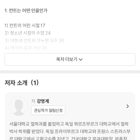
맥락을 자연스럽게 소개한다. 데카르트, 흄, 라이프니츠 등 근대 철학자들
의 사상을 간략히 설명하고 칸트 철학과의 관계를 보여줌으로써, 칸트가
1. 칸트는 어떤 인물인가
어떻게 근대 철학의 난제들을 해결하고자 했는지를 설득력 있게 풀어냈다.
1) 칸트의 어린 시절 17
저자 강영계 교수는 수십 권의 저서와 번역서를 통해 우리 철학계에 큰 기
2) 청소년 시절의 수업 24
여를 했으며, 현재도 일반 독자와 청소년들을 위한 집필과 철학 고전 번역
3) 대학생 칸트와 크누첸 교수 26
활동을 계속하고 있다. 이 책은 인문학적 교양을 쌓고자 하는 일반 독자와
4) 학자의 길과 가난 29
철학 입문자들에게 좋은 안내서가 될 것이다.
5) 시간강사 칸트 31
목차 더보기
6) 비판적 고찰 34
2. 칸트 정교수가 되다
저자 소개
1
1) 대기만성의 예를 보여준 칸트 37
2) 정교수가 된 후 10년간의 침묵 40
저
강영계
3) 철저한 시간 생활과 여성 관계 44
관심작가 알림신청
4) 철학을 배제한 즐거운 점심 식사 46
5) 생각의 결과보다 과정이 중요하다 48
서울대학교 철학과를 졸업하고 독일 뷔르츠부르크 대학교에서 철학
6) 칸트의 말년과 장례식 53
박사 학위를 받았다. 독일 프라이부르크 대학교와 프랑스 스트라스부
7) 비판적 고찰 55
르 대학교에서 교환교수를 지냈고, 건국대학교 문과대학장, 부총장