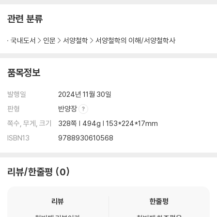
6) 감각세계와 정신세계 125
7) 비판적 고찰 135
관련 분류
5. 우리는 무엇을 알 수 있는가 (1)
국내도서
인문
서양철학
서양철학의 이해/서양철학사
1) 장미꽃 한 송이 그리고 감각세계의 현상 139
2) 시간과 공간 그리고 자연과학의 세계 142
품목정보
3) 미인 한 사람 그리고 개념 143
4) 독단적 지성과 비판적 지성 148
발행일
2024년 11월 30일
5) 공간과 시간 151
판형
반양장
6) 전통 형이상학의 문제점 158
쪽수, 무게, 크기
328쪽 | 494g | 153*224*17mm
7) 비판적 고찰 159
ISBN13
9788930610568
6. 우리는 무엇을 알 수 있는가 (2)
리뷰/한줄평
0
1) 과거 학문의 여왕의 정체를 밝히자 161
2) 칸트가 말하는 비판의 뜻 164
3) 코페르니쿠스적 혁명 167
리뷰
한줄평
4) 판단의 종류와 범주 170