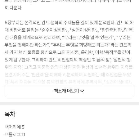
트의 성장 과정, 그리고 그의 사상이 형성되기까지의 역사적 맥락을 상세
히 다룬다.
5장부터는 본격적인 칸트 철학의 주제들을 깊이 있게 분석한다. 칸트의 3
대 비판서로 불리는 『순수이성비판』, 『실천이성비판』, 『판단력비판』의 핵
심 내용을 체계적으로 정리하여, “우리는 무엇을 알 수 있는가”, “우리는
무엇을 행해야만 하는가”, “우리는 무엇을 희망해도 되는가”라는 칸트의
세 가지 핵심 물음을 중심으로 그의 인식론, 윤리학, 미학/목적론을 깊이
있게 탐구한다. 그리하여 칸트 비판철학의 핵심인 ‘이론적 앎’, ‘실천적 행
위의 자유’, 그리고 이론적 앎의 대상인 자연 현상과 실천적 행위의 자유를
연결지어 주는 ‘판단력’을 이해하고 분석하며 비판하는 데 주안점을 두었
다. 특히 저자는 이 책을 통해 칸트의 윤리학에 주목하여, 『실천이성비판』
에서 제시된 도덕법칙과 자유 개념이 현대 사회에서 갖는 의미를 강조한
책소개 더보기
다. 각 장 말미의 ‘비판적 고찰’에서는 칸트 철학의 한계와 현대적 의의를
분석하여 단순한 해설을 넘어선 철학적 사유의 확장을 보여준다.
목차
이 책은 비전공자들을 위해서 ‘물자체(사물 자체)’나 ‘선험적 종합판단’과
같은 어려운 철학적 개념들을 가급적 쉬운 용어로 설명했다. 또한 플라톤
책머리에 5
에서 시작하여 영국 경험론과 대륙 합리론을 거쳐 칸트에 이르는 철학사적
프롤로그 11