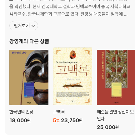
을 역임했다. 현재 건국대학교 철학과 명예교수이며 중국 서북대학교
3. 칸트의 사람 됨됨이
객좌교수, 한국니체학회 고문으로 있다. 일평생 대중들이 철학에 쉽
게 다가서고, 어린이와 청소년 들이 자신을 사랑하고 조화롭게 성장
펼쳐보기
1) 작은 거인 칸트 59
하기를 바라는 마음을 담아 다양한 집필 활동을 펼쳐왔다. 저서로는
2) 가난한 집안과 칸트의 절약정신 63
『청소년을 위한 사랑 에세이』 『청소년을 위한 행복론 에세이』 『청소
강영계
의 다른 상품
3) 칸트의 진한 우정 66
년을 위한 철학 에세이』 『청소년을 위한 가치관 에세이』 『청
4) 칸트는 왜 한평생 고향 쾨닉스베르크를 떠나지 않았는가 68
5) 59세에 자택을 구입하다 70
6) 음악과 미술에 문외한이었던 칸트 73
7) 비판적 고찰 75
4. 칸트의 글쓰기
1) 예비적 지식 79
2) 진리추구와 이성의 힘 105
한국인의 민낯
고백록
헤겔을 알면 정신이 보
3) 신존재는 증명할 수 있는가 111
인다
18,000
5
23,750
%
원
원
4) 아름다움과 숭고함의 감정 116
25,000
원
5) 심령술사의 꿈 120