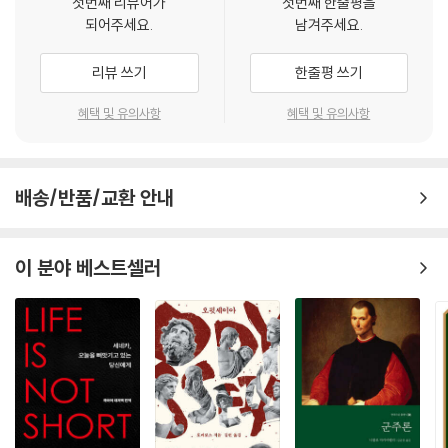
첫번째 리뷰어가
첫번째 한줄평을
5) 사물 자체의 뜻 186
되어주세요.
남겨주세요.
6) 영혼과 세계와 신 189
7) 비판적 고찰 200
리뷰 쓰기
한줄평 쓰기
7. 우리는 무엇을 행해야만 하는가 (1)
혜택 및 유의사항
혜택 및 유의사항
1) 칸트가 말하는 이성의 뜻 207
2) 이론이성의 한계와 실천이성 212
배송/반품/교환 안내
3) 자유 217
4) 선한 의지란 무엇인가 221
5) 도덕의 준칙과 도덕의 원리 224
이 분야 베스트셀러
6) 정언명법 227
7) 비판적 고찰 234
8. 우리는 무엇을 행해야만 하는가 (2)
1) 의지는 실천이성이다 239
2) 목적의 왕국 244
3) 자유의 이념 246