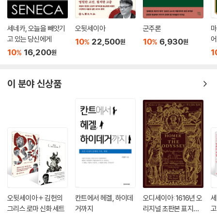
4) 선택과 결단의 자유 251
5) 영원한 평화 258
세네카, 오늘을 빼앗기
오뒷세이아
군주론
마
6) 칸트의 종교관 265
고 있는 당신에게
어
10
22,500
10
6,930
%
%
원
원
7) 비판적 고찰 269
10
16,200
1
%
원
9. 우리는 무엇을 희망해도 되는가
이 분야 신상품
1) 자연으로부터 자유로의 이전 273
2) 인지능력, 판단력 그리고 욕구능력 276
3) 미적 판단력 비판 279
4) 아름다움과 숭고함의 분석 282
5) 예술적 천재 289
6) 목적론적 판단력 비판 292
7) 비판적 고찰 297
에필로그 301
찾아보기 311
오뒷세이아 + 김헌의
칸트에서 헤겔, 하이데
오디세이아: 1616년 오
세
그리스 로마 신화 세트
거까지
리지널 초판본 표지디
고