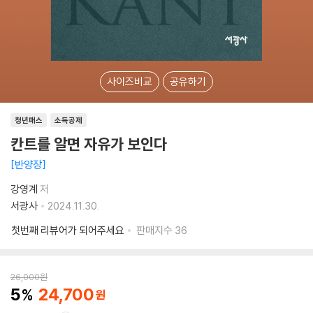
사이즈비교
공유하기
청년패스
소득공제
칸트를 알면 자유가 보인다
반양장
강영계
저
서광사
2024.11.30.
첫번째 리뷰어가 되어주세요
판매지수
36
26,000
원
5
24,700