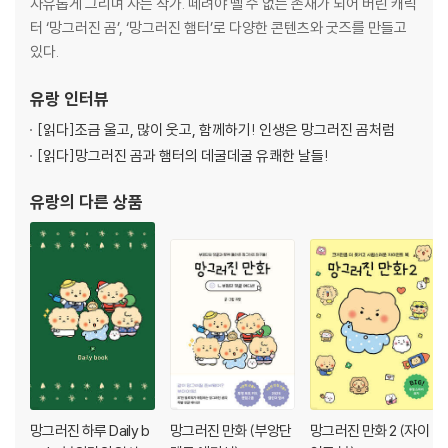
Q&A
망곰이 잠옷은 어디서 파나요? / 망그러진곰은 무슨 종인가요? / 사
자유롭게 그리며 사는 작가. 떼려야 뗄 수 없는 존재가 되어 버린 캐릭
랑이란 뭘까? / 망곰이의 콧물방울을 터트리면?
터 ‘망그러진 곰’, ‘망그러진 햄터’로 다양한 콘텐츠와 굿즈를 만들고
있다.
유랑
인터뷰
[읽다]
조금 울고, 많이 웃고, 함께하기! 인생은 망그러진 곰처럼
[읽다]
망그러진 곰과 햄터의 데굴데굴 유쾌한 날들!
유랑
의 다른 상품
망그러진 하루 Daily b
망그러진 만화 (부앙단
망그러진 만화 2 (자이