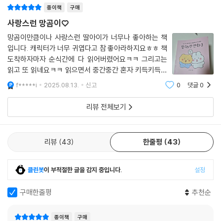
종이책
구매
사랑스런 망곰이♡
망곰이만큼이나 사랑스런 딸아이가 너무나 좋아하는 책
입니다. 캐릭터가 너무 귀엽다고 참 좋아라하지요ㅎㅎ 책
도착하자마자 순식간에 다 읽어버렸어요ㅋㅋ 그리고는
읽고 또 읽네요ㅋㅋ 읽으면서 중간중간 혼자 키득키득거
리기도 하고 웃음이 빵 터지기도 하고 책을 들고 와서 이
f*****i
2025.08.13.
신고
0
댓글
0
부분 진짜 웃겨~라며 읽어주기도 하고 그런답니다^^
리뷰 전체보기
리뷰
43
한줄평
43
클린봇
이 부적절한 글을 감지 중입니다.
설정
구매한줄평
추천순