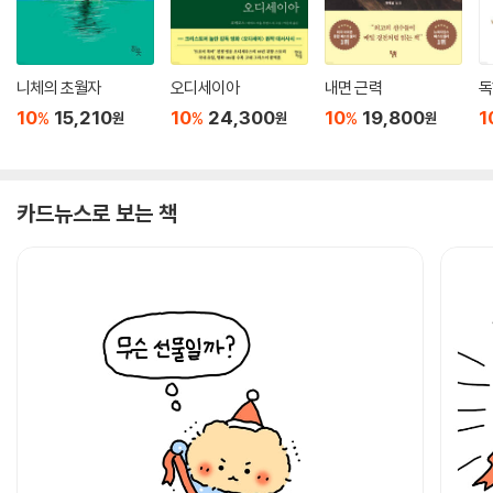
니체의 초월자
오디세이아
내면 근력
독
10
15,210
10
24,300
10
19,800
1
%
%
%
원
원
원
카드뉴스로 보는 책