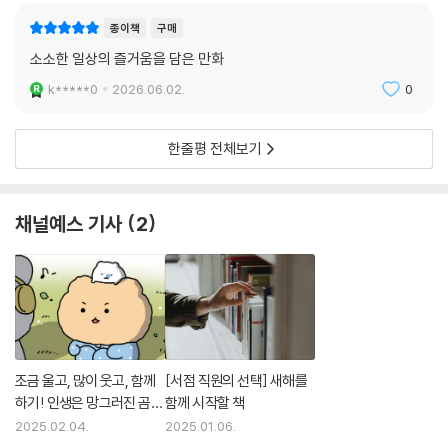
종이책
구매
소소한 일상의 즐거움을 담은 만화
k*****0
2026.06.02.
0
한줄평 전체보기
채널예스 기사
2
조금 울고, 많이 웃고, 함께
[서점 직원의 선택] 새해를
하기! 인생은 망그러진 곰처
함께 시작할 책
럼