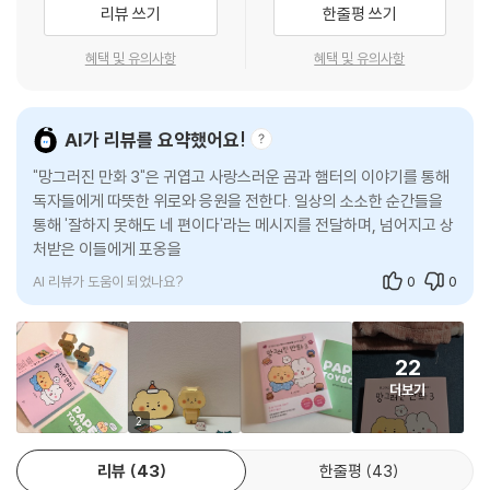
리뷰 쓰기
한줄평 쓰기
음과 감동을 동시에 선사하는 우정과 가족 이야기까지, 다채롭게 망그러진
순간들이 가득하다. 45만 팔로워가 열광한 유랑 작가의 감성과 잔망미가
혜택 및 유의사항
혜택 및 유의사항
한층 빛을 발하는 이번 책에서는 짧은 애니메이션(릴스)과 5편의 미공개
특별편을 새롭게 수록해 더 큰 기대를 선사한다. 전작들과는 달리 손으로
직접 그린 컷 테두리로 새로운 감성을 선보이는 것 또한 이번 책만의 매력
AI가 리뷰를 요약했어요!
이다.
"망그러진 만화 3"은 귀엽고 사랑스러운 곰과 햄터의 이야기를 통해
독자들에게 따뜻한 위로와 응원을 전한다. 일상의 소소한 순간들을
잘하지 못해도 항상 네 편이야!
통해 '잘하지 못해도 네 편이다'라는 메시지를 전달하며, 넘어지고 상
처받은 이들에게 포옹을 건넨다. 짧은 애니메이션 영상과 함께 제공
긴 무명 기간을 이겨내고 인기 작가로 자리 잡은 라이징 스타 유랑 작가. 이
되는 미공개 에
모티콘을 꾸준히 출시했지만, 승인을 받지 못하거나 성적이 좋지 않았을
AI 리뷰가 도움이 되었나요?
0
0
때도 있었다. 그럼에도 ‘내 그림을 좋아해 줄 사람이 한 명쯤은 있을 거
야’라는 믿음으로 꾸준히 그림을 그려온 끝에, 결국 사랑하는 일로 성공을
이뤘다. 지금은 ‘망그러진 곰’을 누구보다 아끼고 사랑해 주는 ‘부앙단’을
22
위해 더 재미있고 위로가 되는 콘텐츠를 만들겠다는 책임감으로 오늘도 열
더보기
심히 만화를 그려 나간다.
2
“좀 망그러지면 어때? 오히려 좋아!”