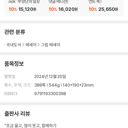
ook : 부앙단의 일상
댓글 에디션)
언트 북)
10
15,120
10
16,020
10
25,650
%
%
%
원
원
원
관련 분류
국내도서
에세이
그림 에세이
품목정보
발행일
2024년 12월 20일
쪽수, 무게, 크기
388쪽 | 544g | 140*190*23mm
ISBN13
9791193300398
출판사 리뷰
“조금 울고, 많이 웃고, 함께하기