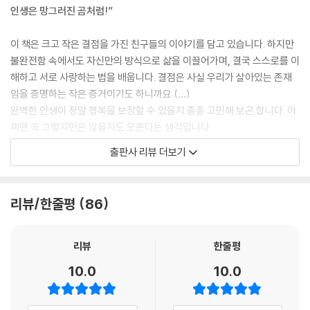
인생은 망그러진 곰처럼!”
이 책은 크고 작은 결점을 가진 친구들의 이야기를 담고 있습니다. 하지만
불완전함 속에서도 자신만의 방식으로 삶을 이끌어가며, 결국 스스로를 이
해하고 서로 사랑하는 법을 배웁니다. 결점은 사실 우리가 살아있는 존재
임을 증명하는 작은 증거이기도 하니까요 (…)
완벽한 인생이 정말 행복을 보장할 수 있을지 종종 고민해 보곤 합니다. 어
쩌면 꼭 그렇지만은 않을지도 모른다는 생각입니다.
2024년 12월, 유랑
출판사 리뷰 더보기
소소한 순간도 특별하게! 귀여운 캐릭터들이 엮어가는 공감 백배 에피소
드
리뷰/한줄평
86
삐뚤빼뚤 완벽하지 않지만 귀엽고 다정한 ‘망그러진 곰’, 조그맣지만 용감
하고 사랑스러운 ‘망그러진 햄터’, 그리고 새롭게 결성된 ‘부앙단’까지! 평
리뷰
한줄평
범한 일상 속에서 예상치 못한 즐거움을 발견하고, 따듯한 위로를 전하는
10.0
10.0
망그러진 친구들이 더욱 풍성한 이야기로 돌아왔다.
다가오는 연말, 크리스마스와 신년 분위기를 물씬 풍기는 에피소드부터 웃