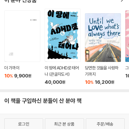
이 분야 신상품
더 가까이
이 땅에 ADHD로 태어
당연한 것들을 사랑하
그
나 (큰글자도서)
기까지
10
9,900
1
%
원
40,000
10
16,200
%
원
원
이 책을 구입하신 분들이 산 분야 책