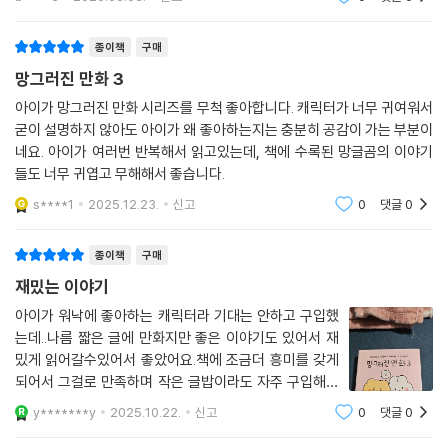
b****e
2026.03.03.
신고
0
댓글
0
종이책
구매
망그러진 만화 3
아이가 망그러진 만화 시리즈를 무척 좋아합니다. 캐릭터가 너무 귀여워서
굳이 설명하지 않아도 아이가 왜 좋아하는지는 충분히 공감이 가는 부분이
네요. 아이가 여러번 반복해서 읽고있는데, 책에 수록된 망글곰의 이야기
들도 너무 귀엽고 무해해서 좋습니다.
s****1
2025.12.23.
신고
0
댓글
0
종이책
구매
재밌는 이야기
아이가 워낙에 좋아하는 캐릭터라 기대는 안하고 구입했
는데..나름 짧은 글에 만화지만 좋은 이야기도 있어서 재
밌게 읽어갈수있어서 좋았어요.책에 조금더 흥미를 갖게
되어서 그걸로 만족하며 작은 글밥이라도 자주 구입해서
읽게합니다.독서습관 길들여 읽게해서 좋아요.
y*******y
2025.10.22.
신고
0
댓글
0