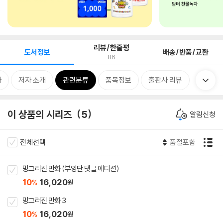
리뷰/한줄평
도서정보
배송/반품/교환
86
차
저자 소개
관련분류
품목정보
출판사 리뷰
이 상품의 시리즈
5
알림신청
전체선택
품절포함
망그러진 만화 (부앙단 댓글 에디션)
10
16,020
%
원
망그러진 만화 3
10
16,020
%
원