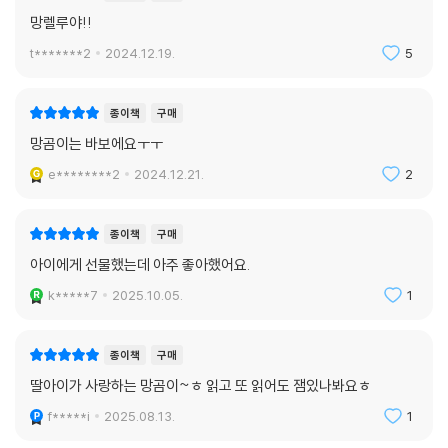
종이책
구매
망렐루야!!
t*******2
2024.12.19.
5
종이책
구매
망곰이는 바보에요ㅜㅜ
e********2
2024.12.21.
2
종이책
구매
아이에게 선물했는데 아주 좋아했어요.
k*****7
2025.10.05.
1
종이책
구매
딸아이가 사랑하는 망곰이~ㅎ 읽고 또 읽어도 잼있나봐요ㅎ
f*****i
2025.08.13.
1