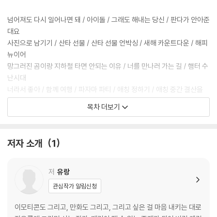
넘어져도 다시 일어나면 돼 / 아이돌 / 그래도 해내는 당신 / 판다가 안아준
대요
사진으로 남기기 / 산타 선물 / 산타 선물 언박싱 / 새해 카운트다운 / 해피
뉴이어
망그러진 곰이랑 지하철 타면 안되는 이유 / 너를 만나러 가는 길 / 햄터 수
난시대
너라서 좋아 / 함께 여행 / 파자마 파티 / 애칭 정하기 / 애칭 중간 결산을
해보자 / 애칭 최종 결정
목차 더보기
부앙단 프사 모음 / 먹고 눕기 / 명절1 / 명절2 / 동그라진 일주일 / 왠지 자
꾸만 열어보고 싶어
생활계획표 / 엄마랑 마트 / 곰돌이 병 / 진정한 친구는 / 햄스터 결혼식 /
저자 소개
1
햄스터 미용실
요즘 날씨 / 바다에서 깡패 만난 썰 / 보글보글 / 유령의 집
저
유랑
특별편
유령 이야기1 / 유령 이야기2 / 유령 이야기3 / 유령 이야기4 / 편
관심작가 알림신청
지
이모티콘도 그리고, 만화도 그리고, 그리고 싶은 걸 마음 내키는 대로