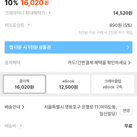
10
16,020
크레마머니 최대혜택가
14,520원
YES포인트
890원 (5%)
5만원 이상 구매 시 2천원 추가 적립
앱 다운 시 1천원 상품권
결제혜택
카드/간편결제 혜택을 확인하세요
종이책
eBook
크레마클럽
16,020
원
12,500
원
eBook 구독
배송안내
서울특별시 영등포구 은행로 11(여의도동,
변경
일신빌딩)
배송비
무료