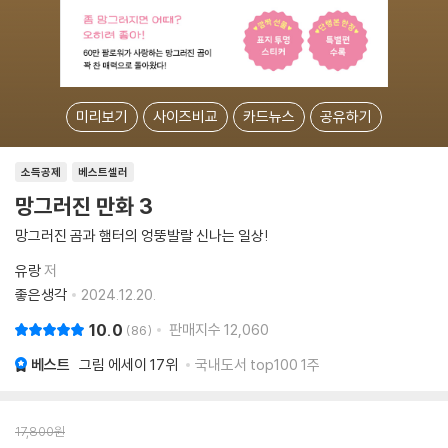
미리보기
사이즈비교
카드뉴스
공유하기
소득공제
베스트셀러
망그러진 만화 3
망그러진 곰과 햄터의 엉뚱발랄 신나는 일상!
유랑
저
좋은생각
2024.12.20.
10.0
판매지수
12,060
86
베스트
그림 에세이
17위
국내도서 top100 1주
17,800
원