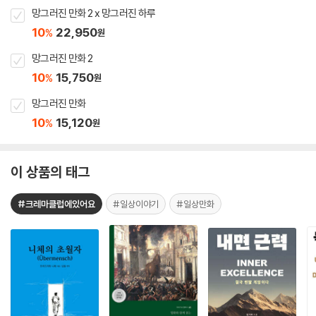
망그러진 만화 2 x 망그러진 하루
10
22,950
%
원
망그러진 만화 2
10
15,750
%
원
망그러진 만화
10
15,120
%
원
이 상품의 태그
#크레마클럽에있어요
#일상이야기
#일상만화