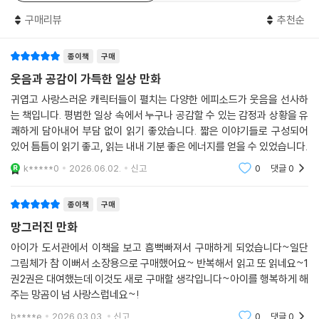
리뷰
43
한줄평
43
한국의 울창숲 곰돌시 망글로 3번지, 깊숙한 숲속에 살고 있는 망그러진
구매리뷰
추천순
곰. 용맹하게 치켜 올라간 눈썹은 카리스마가 넘쳐 보인다. 다른 곰보다 삐
뚤빼뚤 찌그러져 ‘망그러진 것 같다’며 놀림을 받기도 하지만, 세상에 완벽
한 존재가 어디 있겠는가. 노랗고 복슬한 털, 짧고 통통한 팔다리! 있는 그
종이책
구매
대로의 모습을 사랑하는 귀엽고 사랑스러운 곰이다. 매일 행복할 수는 없
웃음과 공감이 가득한 일상 만화
지만 기쁨과 슬픔을 공유하는 친구가 있는 것만으로도 위로가 된다.
귀엽고 사랑스러운 캐릭터들이 펼치는 다양한 에피소드가 웃음을 선사하
는 책입니다. 평범한 일상 속에서 누구나 공감할 수 있는 감정과 상황을 유
‘완벽하지 않으면 좀 어때!’라고 외치며 유쾌한 일상을 보내는 이들의 모습
쾌하게 담아내어 부담 없이 읽기 좋았습니다. 짧은 이야기들로 구성되어
은, 삭막한 현실 속에서 늘 긴장하며 살아가는 우리에게 소소한 웃음과 따
있어 틈틈이 읽기 좋고, 읽는 내내 기분 좋은 에너지를 얻을 수 있었습니다.
뜻한 위로를 건넨다. 치열하게 경쟁하며 살고 있는 자신에게 가끔은 이런
k*****0
2026.06.02.
신고
0
댓글
0
말을 건네 보자!
종이책
구매
“망그러져도, 털이 좀 쪄도 귀여운 걸?”
망그러진 만화
아이가 도서관에서 이책을 보고 흠뻑빠져서 구매하게 되었습니다~일단
그림체가 참 이뻐서 소장용으로 구매했어요~ 반복해서 읽고 또 읽네요~1
권2권은 대여했는데 이것도 새로 구매할 생각입니다~아이를 행복하게 해
주는 망곰이 넘 사랑스럽네요~!