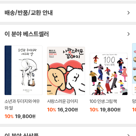
2025.02.04.
2025.01.06.
배송/반품/교환 안내
이 분야 베스트셀러
소년과 두더지와 여우
사랑스러운 강아지
100 인생 그림책
망
와 말
10
16,200
10
19,800
1
%
%
원
원
10
19,800
%
원