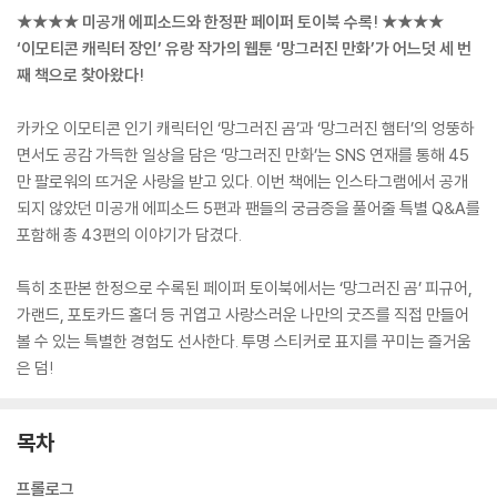
★★★★ 미공개 에피소드와 한정판 페이퍼 토이북 수록! ★★★★
‘이모티콘 캐릭터 장인’ 유랑 작가의 웹툰 ‘망그러진 만화’가 어느덧 세 번
째 책으로 찾아왔다!
카카오 이모티콘 인기 캐릭터인 ‘망그러진 곰’과 ‘망그러진 햄터’의 엉뚱하
면서도 공감 가득한 일상을 담은 ‘망그러진 만화’는 SNS 연재를 통해 45
만 팔로워의 뜨거운 사랑을 받고 있다. 이번 책에는 인스타그램에서 공개
되지 않았던 미공개 에피소드 5편과 팬들의 궁금증을 풀어줄 특별 Q&A를
포함해 총 43편의 이야기가 담겼다.
특히 초판본 한정으로 수록된 페이퍼 토이북에서는 ‘망그러진 곰’ 피규어,
가랜드, 포토카드 홀더 등 귀엽고 사랑스러운 나만의 굿즈를 직접 만들어
볼 수 있는 특별한 경험도 선사한다. 투명 스티커로 표지를 꾸미는 즐거움
은 덤!
목차
프롤로그