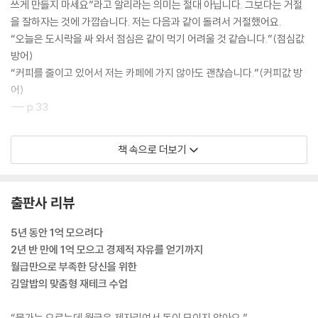
쓰게 만들지 마세요”라고 알리라는 의미는 절대 아닙니다. 그보다는 거절
을 잘하자는 것에 가깝습니다. 저는 다음과 같이 돌려서 거절했어요.
“오늘은 도시락을 싸 와서 점심은 같이 먹기 어려울 것 같습니다.”(점심값
방어)
“커피를 줄이고 있어서 저는 카페에 가지 않아도 괜찮습니다.”(커피값 방
어)
--- p.33
제가 아직 종잣돈이 없는 사람들에게 저축을 강조하는 이유는 분명합니다.
책 속으로 더보기
통장에 여윳돈이 없으면 아파도 일해야 합니다. 제가 실제로 겪어보았어
요. 아파서 일도 제대로 못하는데 돈까지 없으니까 정말 세상이 어두워 보
이고 나쁜 생각만 자꾸 들더라고요. 저축을 통해 모은 자금으로 투자나 재
출판사 리뷰
테크를 할 수도 있지만, 그 돈으로 자신을 지킬 수도 있습니다.
--- p.39
5년 동안 1억 모으려다
2년 반 만에 1억 모으고 경제적 자유를 얻기까지
크게 번아웃이 왔습니다. 이렇게까지 내 입에 들어가는 것, 내 몸에 쓰는 것
월급만으로 부족한 당신을 위한
하나하나를 오로지 가격만으로 판단하는 삶에 지쳐버렸거든요.
김알밥의 맞춤형 재테크 수업
(...) 억지로 돈 쓰는 연습을 시작했어요. 일정 금액만큼 물건 사보기, 걷다
가 목이 마를 때 주저 없이 음료수 사 먹기, 예산 내에서 소비했다면 나에게
“물가는 오르는데 월급은 제자리여서 돈이 모이지 않아요.”