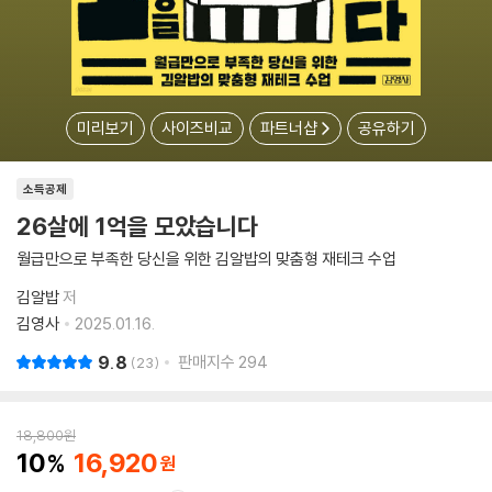
미리보기
사이즈비교
파트너샵
공유하기
소득공제
26살에 1억을 모았습니다
월급만으로 부족한 당신을 위한 김알밥의 맞춤형 재테크 수업
김알밥
저
김영사
2025.01.16.
9.8
판매지수
294
23
18,800
원
10
16,920