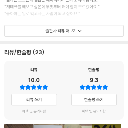
작은 선물 하기 등등 긍정적인 소비를 위해 많은 시도를 했습니다. 처음에
“재테크를 해보고 싶은데 무엇부터 해야 할지 모르겠어요.”
는 압박감을 느꼈는데, 계속 돈을 쓰는 연습을 하니 점점 건강하고 행복한
“좋아하는 일로 먹고사는 사람이 되고 싶어요.”
소비 패턴을 찾아가기 시작했습니다.
--- p.113
돈 걱정 없이 살고 싶은 2030이라면 모두 주목! 자산 0원 고졸 직장인에
출판사 리뷰 더보기
서 2년 반 만에 자산 1억 원 파이어족으로 변신한 김알밥(인스타툰 ‘재테크
신기하게도 제가 진정한 행복을 찾은 건 돈을 쓰지 않는 곳에서였습니다.
하는 알밥’ 작가)이 그 비법을 공개한다. 김알밥은 연봉 2,400만 원으로 1
선선한 날씨에 햇빛을 받으며 걷는 산책길, 고요한 도서관에서 읽는 책, 좋
년 만에 3,500만 원, 2년 반 만에 1억 원을 모은 ‘프로 짠테커’다. 절약과 저
리뷰/한줄평
23
아하는 영화를 보며 먹는 맛있는 저녁 한 끼. 정말 별것 아닌 것들이 제 일
축을 기반으로 이룬 성과에 사람들이 주목했고, 채널A와 KBS 방송, 오늘
상에 행복을 채워준다는 사실을 발견했을 때, 저는 충동적인 소비에서 완
의집과 토스 플랫폼에서 20대 짠테크 대표주자로 출연했다. 콘텐츠 크리
전히 해방됐어요.
에이터가 되는 방법을 책으로 만들어 와디즈 펀딩률 1,000%를 초과 달성
리뷰
한줄평
--- p.132
하기도 했다. 인스타툰 작가, 강사, 유튜버로 활동하면서 사회 초년생에게
10.0
9.3
재테크 마인드셋과 절약 스킬을 전수하고 있다.
절약은 생각보다 궁상맞지 않습니다. 방법을 몰라서 궁상맞아지는 거예요.
제 주변의 절약하는 친구들은 절약 전과 후가 크게 다르지 않습니다. 오히
《26살에 1억을 모았습니다》는 김알밥의 재테크 노하우가 한데 담긴 책이
리뷰 쓰기
한줄평 쓰기
려 더 좋은 것을 먹고 쓰죠. 정보를 항상 찾아다니고 활용하기 때문이에요.
다. 부자를 꿈꾸는 사람, 든든한 시드머니를 모으고 싶은 사람, 파이프라인
그래서 무료로 무언가를 받고, 먹고, 체험하면서 저축률은 높아집니다. 옛
을 늘리고 싶은 사람, 일단 뭐라도 해보고 싶은 사람 누구나 자신의 상황에
혜택 및 유의사항
혜택 및 유의사항
날의 절약과 지금의 절약은 전혀 다른 형태로 이어지고 있어요. 그것을 알
맞는 장을 읽으며 도움을 받을 수 있다. 월급이 적어도, 재테크를 잘 몰라도
고 요즘의 절약, 저축 방법을 배워야 합니다.
상관없다. 김알밥과 함께 차근차근 부자 되기 첫 단계를 시작해보자.
--- p.129