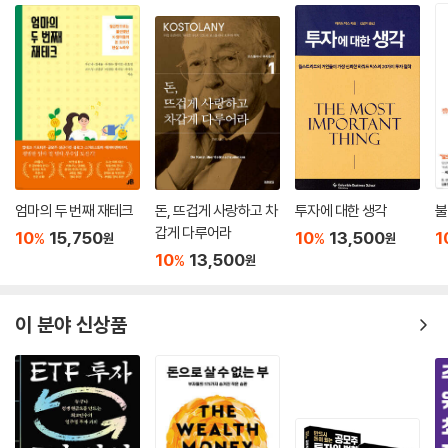
만큼 《26살에 1억을 모았습니다》의 노하우도 마냥 아끼기보다 건강한 소
비 습관을 형성하는 데 초점을 맞춘다. 목적 없는 ‘무지출 챌린지‘ 대신 각
종 혜택 정보를 더 빠르게 얻을 방법을 제시하고, 앱테크에 마냥 시간을 쏟
는 대신 자동으로 수익이 들어오는 패시브 인컴을 만들 방법을 제시하는
식이다.
Q. 돈을 모으고 싶을 때 가장 먼저 해야 하는 것은 무엇인가요?
A. 가계부는 반드시 써야 합니다. 토스와 뱅크샐러드 앱을 추천합니다. 앱
가계부를 쓸 때는 가능한 한 모든 자산을 연동하고, 지출이 발생할 때마다
엄마의 두 번째 재테크
돈, 뜨겁게 사랑하고 차
투자에 대한 생각
불
짧게나마 메모를 남겨주세요. 카테고리까지 분류해두면 월말 정산도 10분
갑게 다루어라
10
15,750
10
13,500
1
%
%
원
원
안에 끝낼 수 있어요.
10
13,500
%
원
Q. 식비, 교통비, 기타 생활비... 얼마만큼의 금액이 ’적정 예산‘일까요?
A. 기준 금액은 없습니다. 각자의 경제적 사정과 소비 성향이 다르기 때문
이 분야 신상품
이에요. 잘 모르겠다면 대강 금액을 배정하세요. 전체 지출에 대한 예산을
짤 필요도 없어요. ’나는 이 정도 금액을 쓰는 것 같은데?‘ 정도로 충분합니
다. 그 다음에는 실제로 돈을 써보면서 조정하면 됩니다.
Q. 할인 정보를 놓치지 않기 위해 SNS를 늘 열어둬요.