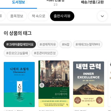
도서정보
배송/반품/교환
23
류
품목정보
책 속으로
출판사 리뷰
이 상품의 태그
#크레마클럽에있어요
#경제적자유
#N잡
#재테크는절약부터
#돈모으고싶을때
#돈관리의모든것