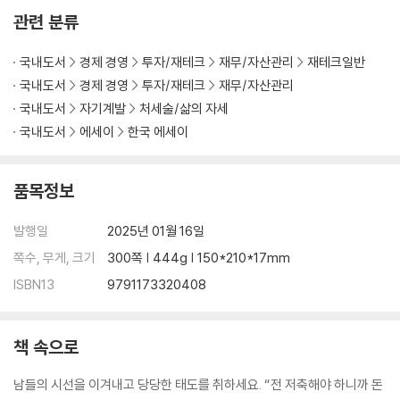
2년 반 만에 1억 원을 저축하다
관련 분류
돈 걱정 없는 행복을 맛보다
20대에 절약한다고 악플 달았던 사람들에게
국내도서
경제 경영
투자/재테크
재무/자산관리
재테크일반
1억 원 달성, 그리고 새로운 목표
국내도서
경제 경영
투자/재테크
재무/자산관리
통장이 여유로워도 여전히 하지 않는 것
국내도서
자기계발
처세술/삶의 자세
행복과 슬픔이 공존하는 저축 생활
국내도서
에세이
한국 에세이
모으기에서 불리기로
4장 더 벌기: 1억 원을 만들어준 것들
품목정보
이직 대신 크리에이터의 길을 걷다
발행일
2025년 01월 16일
가장 현실적인 온라인 부업 이야기
쪽수, 무게, 크기
300쪽 | 444g | 150*210*17mm
입사하는 순간 퇴사 준비해야 하는 이유
“돈 많이 버니까 많이 모은 거잖아요.”
ISBN13
9791173320408
계속, 계속 확장하기
똑같이 시작해도 계속 버는 사람의 비밀
책 속으로
에필로그: 20대에 저축을 해야 하는 이유
남들의 시선을 이겨내고 당당한 태도를 취하세요. “전 저축해야 하니까 돈