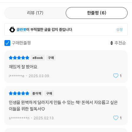
이하로 하세요.--- p.105
에 비유한다. 돈을 모으는 것은 겉으로 보이는 작은 부분이고, 물 아래에서
는 슬픔, 분노, 좌절감, 자괴감 등 온갖 부정적인 감정들과 싸워야 한다. 다
리뷰
17
한줄평
6
블로그는 가장 쉽게 시작할 수 있는 플랫폼입니다. 하지만 인스타그램이나
른 사람들은 그 어려움을 최소한으로 겪었으면 하는 마음을 담아 《26살에
유튜브와는 조금 달라요. 둘은 ‘내가’ 무엇을 잘하는지, 잘할 수 있는지 보
1억을 모았습니다》를 썼다.
클린봇
이 부적절한 글을 감지 중입니다.
설정
여주는 방식이 두드러진다면 블로그는 철저하게 ‘남이’ 좋아하는 것에 맞
춰 운영하길 추천합니다. (...) 전부 하나의 글로 쓰고 싶더라도 주제별로 쪼
지속 가능한 재테크 방법은 복잡하지 않다. 차곡차곡 쌓이는 통장 잔고를
구매한줄평
추천순
개서 여러 개의 게시물을 작성하는 편이 방문자도 늘릴 수 있고, 방문자의
보며 돈 모으는 일에 다시 재미를 붙일 수도 있고, 현재의 일상에서 행복을
만족도도 더 높여요.
찾으면서 소비 충동을 이겨낼 수도 있다. 자신의 경험을 다른 사람들과 나
eBook
구매
--- p.283
누면서 새로운 콘텐츠를 만들어낼 수도 있다. 김알밥은 시행착오를 겪으며
재밌게 잘 봤어요.
목표를 향해 나아갔다. 극단적 저축으로 피폐해진 삶은 ‘돈 제대로 쓰는 연
습’을 통해 되돌렸고, 빠른 SNS 채널 성장에 집착하는 대신 내가 할 수 있
i******e
2025.03.09.
1
는 것, 대중이 나에게 원하는 것을 탐구해 단단한 팬층을 쌓아나갔다. 청춘
은 다시 오지 않는다, 티끌 모아 티끌이라는 주변의 말에도 아랑곳하지 않
종이책
구매
았다. 그러자 어느 순간 저축에 속도가 붙었고 결국 예상보다도 빠르게 자
인생을 완벽하게 달라지게 만들 수 있는 책! 돈에서 자유롭고 싶은
산 1억 원이라는 목표를 달성할 수 있었다.
이들을 위한 필독서♡
모든 것을 겪어보고 이겨냈기에 김알밥은 자신 있게 말한다. 어떤 고민이
s********n
2025.02.13.
1
라도 결국은 해결할 수 있다는 것을. 그의 여정을 따라가면서 지치지 않고
돈을 모을 ’재테크 근육‘을 키워보자. 20대에 경제적 자립을 이룬 김알밥의