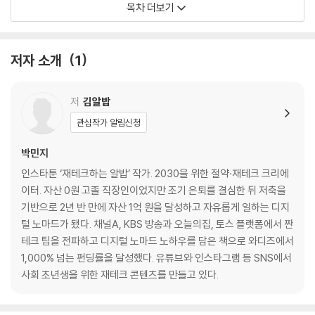
목차 더보기
돈이 모이니 저축이 재밌어졌다
저축을 시작하고 삶의 주체가 나로 바뀌다
저자 소개
1
2장 저축 중반: 3,500만 원에서 1억 원까지
연봉 2,400만 원으로 연 3,500만 원을 저축하다
저
김알밥
저축은 궁상맞다? 저축에 대한 고정관념 깨기
관심작가 알림신청
돈만 모았을 뿐인데 달라진 것들
전셋집을 구하고 진짜 어른이 되다
박민지
경제적 자유가 뭐라고 생각하세요?
인스타툰 ‘재테크하는 알밥’ 작가. 2030을 위한 절약·재테크 크리에
덜 쓰는 것보다 중요한 것은 잘 쓰는 것
이터. 자산 0원 고졸 직장인이었지만 조기 은퇴를 결심한 뒤 저축을
나만 힘들게 저축하는 것 같을 때
기반으로 2년 반 만에 자산 1억 원을 달성하고 자유롭게 일하는 디지
사람들은 왜 절약을 싫어할까?
털 노마드가 됐다. 채널A, KBS 방송과 오늘의집, 토스 플랫폼에서 짠
습관 하나 잘 들이니 써도 써도 돈이 남네
테크 팁을 전파하고 디지털 노마드 노하우를 담은 책으로 와디즈에서
이제 마음 놓고 퇴사하겠습니다
1,000% 넘는 펀딩률을 달성했다. 유튜브와 인스타그램 등 SNS에서
사회 초년생을 위한 재테크 콘텐츠를 만들고 있다.
3장 저축 목표 달성: 1억 원, 그리고 그 이후