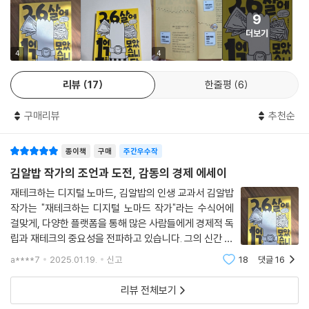
9
“통장에 찍힌 월급 180만 원, 이렇게 평생 살고 싶지 않았다.”
여전히 악플은 끊이지 않아요. 만약 논리 하나 없이 공격하려는 의도만 가
더보기
액수보다 습관, 습관 다음엔 시스템!
득한 사람이 있다면 어떤 반응도 하지 않고, 맞서 싸우지도 않고, 그의 댓글
20대의 공감과 반성을 끌어낸 강력한 동기부여
4
4
은 삭제하고 아이디는 차단해서 악플의 뿌리를 뽑기도 합니다. 내가 즐겁
평생 가는 재테크 근육 키우기
고 행복하고 재밌기 위해서 하는 활동에 재를 뿌리는 사람이 있다면 굳이
리뷰
17
한줄평
6
그 사람까지 안고 갈 필요는 없습니다.
김알밥도 처음부터 재테크 전문가는 아니었다. 회사에 적당히 다니면서 적
--- p.191
구매리뷰
추천순
당히 벌면 행복해질 줄 알았다. 하지만 살아보니 그게 아니었다. 고졸로 월
급 200만 원 이상을 받기란 쉽지 않았고, 좋아하지도 않는 일을 하며 수십
씀씀이를 줄이고 싶다면 5만 원 이내로 월 예산을 줄여가며 그에 맞는 소
종이책
구매
주간우수작
년을 출퇴근해야 한다는 생각을 하면 숨이 막혔다. 치열한 고민 끝에 퇴사
비를 시도해보세요. 소비를 20만 원까지 줄이고 싶은데 40만 원을 쓰고
를 결심했다. 회사 밖에서 어떻게 살아남을지에 대한 두려움은 명확한 삶
김알밥 작가의 조언과 도전, 감동의 경제 에세이
있다면 35만 원, 30만 원, 28만 원, 25만 원, 20만 원까지 천천히 예산을
의 목표와 일상적인 절약, 직장인 시절부터 시작했던 부업으로 없앴다. 바
재테크하는 디지털 노마드, 김알밥의 인생 교과서 김알밥
줄이면서 거기에 익숙해지는 것이죠. 40만 원에서 20만 원으로 줄이기는
닥부터 시작한 1억 모으기가 쉽지만은 않았다. 통장을 스치는 월급, 전세금
작가는 "재테크하는 디지털 노마드 작가"라는 수식어에
어렵지만 40만 원에서 35만 원, 35만 원에서 30만 원으로 줄이기는 그
을 돌려주지 않는 집주인, 불안정한 부업이 김알밥을 괴롭혔다. 처음의 열
걸맞게, 다양한 플랫폼을 통해 많은 사람들에게 경제적 독
렇게 어렵지 않거든요--- p.66
정이 다소 사그라들었을 때는 갑자기 남들의 시선이 신경 쓰였고 돈을 아
립과 재테크의 중요성을 전파하고 있습니다. 그의 신간 [2
끼느라 휴지 하나 마음대로 사지 못하는 생활에 스트레스를 받아 번아웃을
6살에 1억을 모았습니다]는 그가 직접 경험한 도전과 성
a****7
2025.01.19.
신고
18
댓글
16
생각보다 앱테크에 필요 이상으로 많은 시간을 투자하는 사람이 많습니다.
취의 기록으로, 읽는 이들에게 실질적인 팁과 감동을 동시
경험하기도 했다.
앱테크는 ‘남은 시간’을 돈으로 만들어주는 도구일 뿐입니다. 앱테크를 할
에 선사합니다. 귀여운 캐릭터 '
리뷰 전체보기
때는 아무리 길어도 하루 30분 이내, 한 번에 운용하는 앱의 개수는 10개
사회 초년생에게 재테크는 어려울 수밖에 없다. 그는 재테크 생활을 빙산