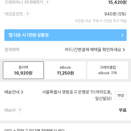
크레마머니 최대혜택가
15,420원
YES포인트
940원 (5%)
5만원 이상 구매 시 2천원 추가 적립
앱 다운 시 1천원 상품권
결제혜택
카드/간편결제 혜택을 확인하세요
종이책
eBook
크레마클럽
16,920
원
11,250
원
eBook 구독
배송안내
서울특별시 영등포구 은행로 11(여의도동,
변경
일신빌딩)
배송비
무료
이미 소장하고 있다면 판매해 보세요.