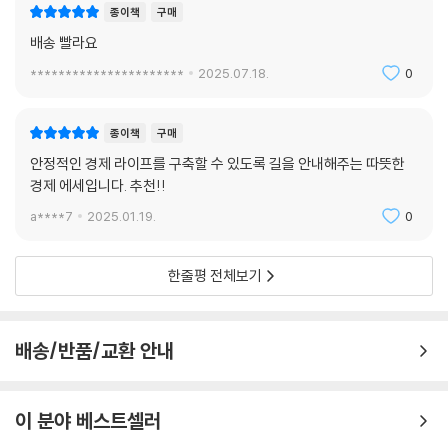
종이책
구매
이야기는 팍팍한 현실 앞에 멈춰 선 독자들이 한계를 뛰어넘을 수 있도록
배송 빨라요
등을 밀어줄 것이다.
**********************
2025.07.18.
0
“2년 반 만에 1억, 다 알려드립니다”
짠테크부터 콘텐츠 제작까지
종이책
구매
가장 현실적인 20대 1억 모으기 노하우 대공개
안정적인 경제 라이프를 구축할 수 있도록 길을 안내해주는 따뜻한
경제 에세입니다. 추천!!
월급의 일부는 ‘없는 셈’ 치고 예산 세우기. 사고 싶은 것이 생겼다면 적금
을 들어서 유예 기간 만들기. ‘쓰고 모으기’에서 ‘모으고 쓰기’로 저축 순서
a****7
2025.01.19.
0
바꾸기. 적은 수입으로 자산을 모아야 한다면 김알밥이 직접 검증하고 지
금도 실천하고 있는 짠테크 노하우가 도움이 될 것이다. 예산 짜는 방법, 가
한줄평 전체보기
계부 작성법, 적금 활용법 등 기본적인 내용은 물론 ‘가성비’ 좋은 앱테크,
‘저축 친구’를 찾는 방법, 반려동물을 키우고 싶을 때의 유의점, 청약과 투
자에 대한 조언, 자기 브랜딩 방법까지 이제 막 월급을 받고 경제 독립을 시
배송/반품/교환 안내
작한 사회 초년생들이 가장 궁금해하는 주제를 빠짐없이 담았다.
수많은 노하우에서 김알밥이 강조하는 것이 있다면 덜 쓰는 것보다 잘 쓰
이 분야 베스트셀러
는 것이 중요하다는 것이다. 본인이 극단적인 절약 생활로 우울에 빠졌던