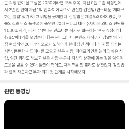
돈 걱정 없이 살고 싶은 2030이라면 모두 주목! 자산 0원 고졸 직장인에
서 2년 반 만에 자산 1억 원 파이어족으로 변신한 김알밥(인스타툰 ‘재테크
하는 알밥’ 작가)이 그 비법을 공개한다. 김알밥은 채널A와 KBS 방송, 오
늘의집과 토스 플랫폼에 출연한 20대 짠테크 대표주자이자 와디즈 펀딩률
1,000% 작가, 강사, 유튜버로 인스타툰 작가로 활동하는 ‘프로 N잡러’다.
《26살에 1억을 모았습니다》는 짠테크부터 콘텐츠 제작까지 김알밥의 가
장 현실적인 20대 1억 모으기 노하우가 한데 담긴 책이다. 부자를 꿈꾸는
사람, 든든한 시드머니를 모으고 싶은 사람, 파이프라인을 늘리고 싶은 사
람, 일단 뭐라도 해보고 싶은 사람 누구나 자신의 상황에 맞는 장을 읽으며
도움을 받을 수 있다. 월급이 적어도, 재테크를 잘 몰라도 상관없다. 김알밥
과 함께 차근차근 부자 되기 첫 단계를 시작해보자.
관련 동영상