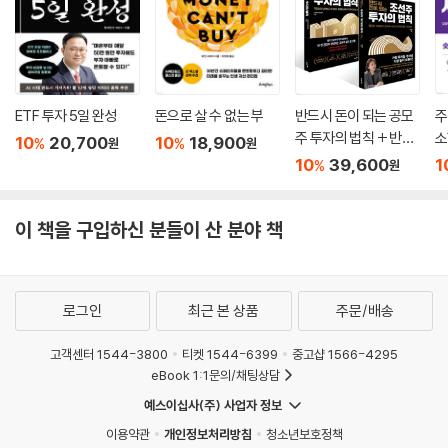
A. SNS를 자주 살펴보면 불필요한 감정 소모가 늘어날 수 있어요. 정보 수
집용 계정을 따로 만들고 경제, 재테크 콘텐츠만 보이도록 알고리즘을 설
정해두세요. ‘구글 알리미’를 활용하는 것도 방법입니다. 웹사이트에서 원
하는 키워드를 등록해두면 정기적으로 관련 정보가 메일로 전송됩니다.
ETF 투자 5일 완성
돈으로 살 수 없는 부
반드시 돈이 되는 공모
주
Q. 장 볼 때 인터넷 최저가, 대용량 제품부터 집어요.
주 투자의 법칙 + 반드
소
10
20,700
10
18,900
%
%
원
원
시 돈이 되는 조선주 투
A. 특히 식품의 경우 대용량 제품을 사면 남아서 버릴 수 있습니다. 배송비
10
39,600
1
%
원
자의 법칙 세트
가 추가되어 배보다 배꼽이 더 커지기도 하지요. 동네 마트 전단을 읽고 장
볼 목록을 작성해보세요. 필요한 재료만 구매하는 습관을 들이기도 좋습니
이 책을 구입하신 분들이 산 분야 책
다.
Q.. ‘제대로’ 재테크를 배우기 위해 처음부터 큰돈을 투자해야 할 것 같아
요.
로그인
최근 본 상품
주문/배송
A. ‘0원 강의’도 조심해야 하지만 그와 반대로 너무 비싼 강의를 듣는 것도
주의해야 합니다. 그만큼의 가치가 없는 경우도 생각보다 많습니다. 믿을
고객센터 1544-3800
티켓 1544-6399
중고샵 1566-4295
수 있는 전문가의 책부터 찾아보기를 강력하게 추천해요. 책은 분야에 상
eBook 1:1문의/채팅상담
관없이 기초 지식을 쌓기 좋은 수단입니다.
예스이십사(주) 사업자 정보
이용약관
개인정보처리방침
청소년보호정책