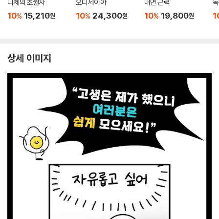
니체의 초월자
오디세이아
내면 근력
독
10
15,210
10
24,300
10
19,800
1
%
%
%
원
원
원
상세 이미지