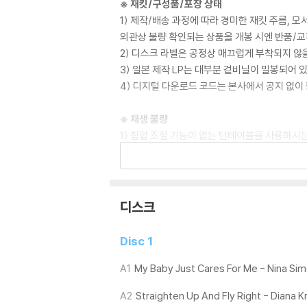
※ 재킷/구성품/포장 상태
1) 제작/배송 과정에 따라 경미한 재킷 주름, 
외관상 불량 확인되는 상품을 개봉 시엔 반품/교
2) 디스크 라벨은 공정상 매끄럽게 부착되지 않
3) 일본 제작 LP는 대부분 겉비닐이 밀봉되어 
4) 디지털 다운로드 코드는 본사에서 공지 없이 
※ 재생 불량
1) 침압 조절 기능이 없는 턴테이블을 사용하시는
기기 문제로 인해 발생하는 재생 불량 현상에 대
2) 디스크는 정전기와 먼지로 인해 재생이 원활
3) 바늘에 먼지가 쌓이는 경우에도 재생이 원활
디스크
※ 디스크 외관 불량
1) 열을 가하여 제작하는 바이닐 공정 특성상 
Disc 1
재생이 불안정한 경우 스태빌라이저를 사용하시면
2) 재생 음역의 왜곡을 최소화 하고 반복 재생
A1
My Baby Just Cares For Me - Nina Si
는 전용 제품 등을 이용하여 센터 홀을 조정하시
A2
Straighten Up And Fly Right - Diana Kr
3) 디스크에 미세한 잔 흠집이 남아있거나 인쇄