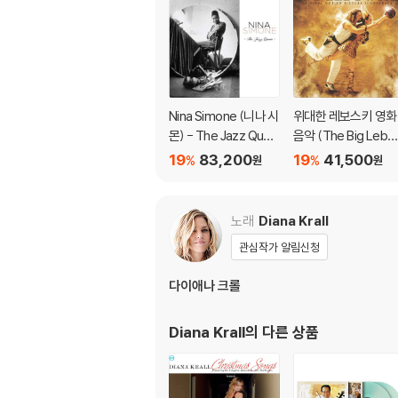
Nina Simone (니나 시
위대한 레보스키 영화
몬) - The Jazz Quee
음악 (The Big Lebo
n [3LP]
wski - Original Mot
19
83,200
19
41,500
%
%
원
원
n Picture Soundtra
k) [골드 컬러 LP]
노래
Diana Krall
관심작가 알림신청
다이애나 크롤
Diana Krall
의 다른 상품