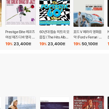
Prestige Elite 레코즈
60년대 팝송 히트곡 모
포드 V 페라리 영화음
여성 재즈 디바 명곡 모
음집 (The Hits Albu
악 (Ford v Ferrari :Ori
몬
io
음집 (Divas Of Jazz)
m: Poptastic 60s)
ginal Motion Picture
19
23,400
19
23,400
19
50,100
%
%
%
원
원
원
c
Soundtrack) [클리어
컬러 LP]