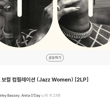
공유하기
보컬 컴필레이션 (Jazz Women) [2LP]
irley Bassey
Anita O'Day
노래
외 23명