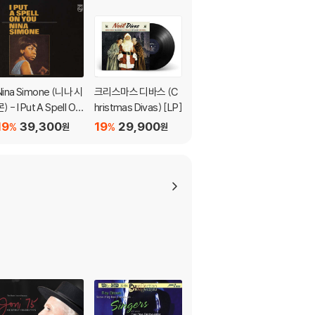
Nina Simone (니나 시
크리스마스 디바스 (C
Laura Van Der Heijd
) - I Put A Spell On
hristmas Divas) [LP]
en 달과 밤을 소재로 한
You [UHQCD]
작품 모음집 - 첼로와
19
39,300
19
29,900
19
24,000
%
%
%
원
원
원
피아노 연주 (Path To
The Moon)