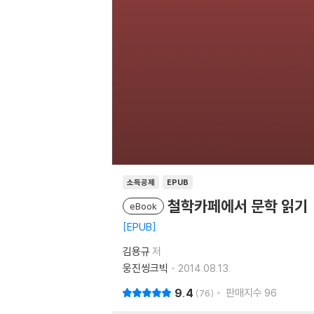
소득공제
EPUB
철학카페에서 문학 읽기
eBook
EPUB
김용규
저
웅진씽크빅
2014.08.13.
9.4
판매지수
96
76