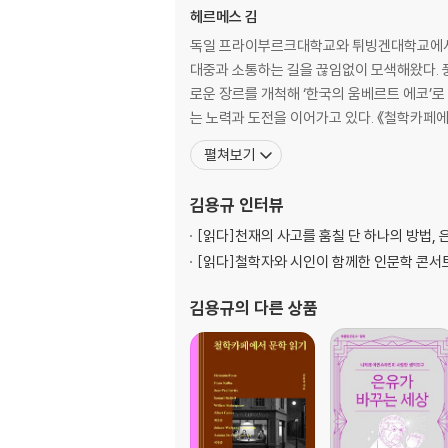
참을 수 없는 일상과의 결별
헤르메스 김
사르트르의 《구토》 - ‘일상’에 대하여
독일 프라이부르크대학교와 튀빙겐대학교에서 철
대중과 소통하는 길을 끊임없이 모색해왔다. 
텅 빈 무대의 대본 없는 배우, 인간
로운 장르를 개척해 ‘한국의 움베르트 에코’
사뮈엘 베케트의 《고도를 기다리며》 - ‘권태’의
는 노력과 도전을 이어가고 있다. 《철학카페에서
펼쳐보기
나는 반항한다. 고로 존재한다
알베르 카뮈의 《페스트》- ‘반항’의 의미
김용규
인터뷰
그 섬은 어디에 있을까?
[읽다]
천재의 사고를 훔칠 단 하나의 방법, 
최인훈의 《광장》- ‘유토피아’에 대하여
[읽다]
철학자와 시인이 함께한 인문학 콘서
당신들의 유토피아, 우리들의 디스토피아
김용규
의 다른 상품
이청준의 《당신들의 천국》- ‘디스토피아’에 대
불행해질 권리를 요구합니다
올더스 헉슬리의 《멋진 신세계》- ‘인간공학’에 
빅브라더가 지켜보고 있다