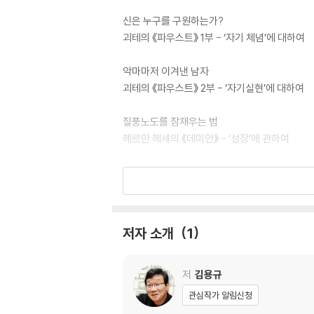
신은 누구를 구원하는가?
괴테의 《파우스트》 1부 - ‘자기 체념’에 대하여
악마마저 이겨낸 남자
괴테의 《파우스트》 2부 - ‘자기실현’에 대하여
질풍노도를 잠재우는 법
헤르만 헤세의 《데미안》 - ‘성장’에 관하여
관계의 미학
생텍쥐페리의 《어린 왕자》 - ‘만남’의 의미
사랑과 질투의 함수관계
저자 소개
1
셰익스피어의 《오셀로》- ‘질투’에 관하여
가족에 관한 냉혹한 진실
저
김용규
프란츠 카프카의 《변신》- ‘가정’의 의미
관심작가 알림신청