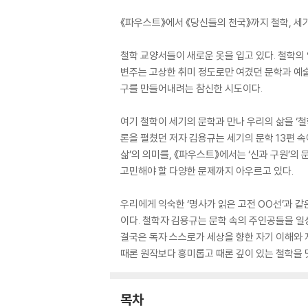
《파우스트》에서 《당신들의 천국》까지 철학, 세
철학 교양서들이 새로운 옷을 입고 있다. 철학의 
변주는 고상한 취미 정도로만 여겼던 문학과 예
구를 만들어내려는 참신한 시도이다.
여기 철학이 세기의 문학과 만나 우리의 삶을 ‘철
론을 펼쳤던 저자 김용규는 세기의 문학 13편 속
삶’의 의미를, 《파우스트》에서는 ‘신과 구원’의
고민해야 할 다양한 문제까지 아우르고 있다.
우리에게 익숙한 ‘명사가 읽은 고전 OO선’과 
이다. 철학자 김용규는 문학 속의 주인공들을 일
결국은 독자 스스로가 세상을 향한 자기 이해와 
때론 원작보다 흥미롭고 때론 깊이 있는 철학을 
목차