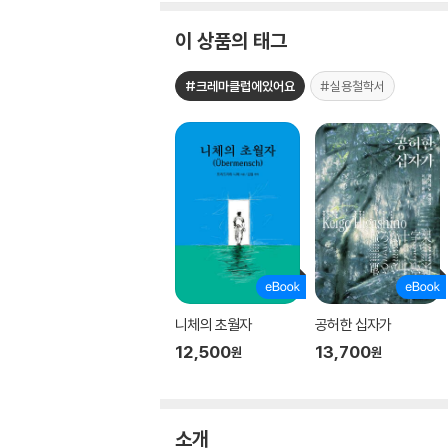
이 상품의 태그
#크레마클럽에있어요
#실용철학서
니체의 초월자
공허한 십자가
12,500
13,700
원
원
소개