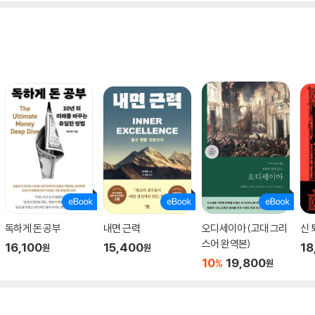
독하게 돈 공부
내면 근력
오디세이아 (고대 그리
신 
스어 완역본)
16,100
15,400
18
원
원
10
19,800
%
원