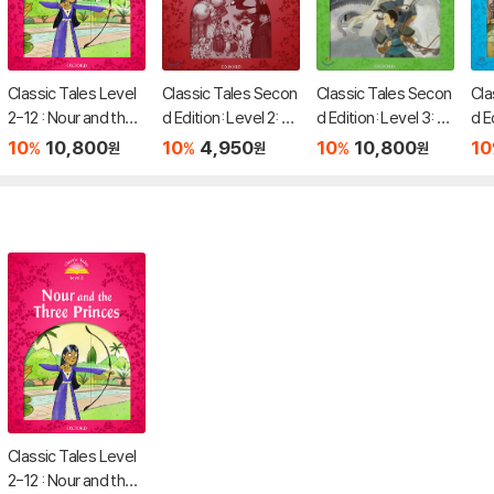
Classic Tales Level
Classic Tales Secon
Classic Tales Secon
Cla
2-12 : Nour and the
d Edition: Level 2: Th
d Edition: Level 3: M
d E
Three Princes MP3
e Two Brothers and
ulan Audio Pack
e S
10
10,800
10
4,950
10
10,800
10
%
%
%
원
원
원
Pack
the Swallows Activit
e E
y Book and Play
Classic Tales Level
2-12 : Nour and the