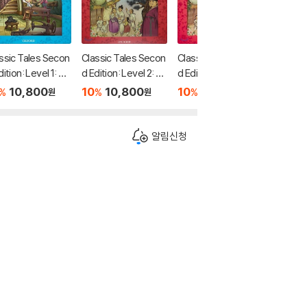
ssic Tales Secon
Classic Tales Secon
Classic Tales Secon
Classic
dition: Level 1: Th
d Edition: Level 2: Th
d Edition: Level 2: Th
d Editio
hoemaker and th
e Two Brothers and
e Two Brothers and
mbi and
10,800
10
10,800
10
8,550
10
1
%
%
%
%
원
원
원
lves Audio Pack
the Swallows Audio
the Swallows
f the Fo
Pack
ack
알림신청