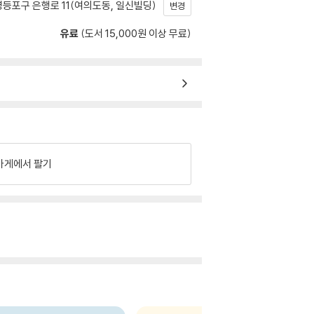
등포구 은행로 11(여의도동, 일신빌딩)
변경
유료
(도서 15,000원 이상 무료)
가게에서 팔기