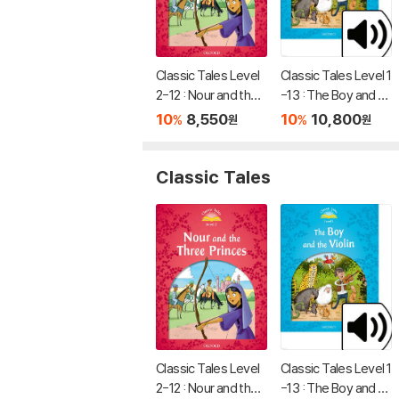
Classic Tales Level
Classic Tales Level 1
2-12 : Nour and the
-13 : The Boy and th
Three Princess Stu
e Violin MP3 Pack
10
8,550
10
10,800
%
%
원
원
dent's Book
Classic Tales
Classic Tales Level
Classic Tales Level 1
2-12 : Nour and the
-13 : The Boy and th