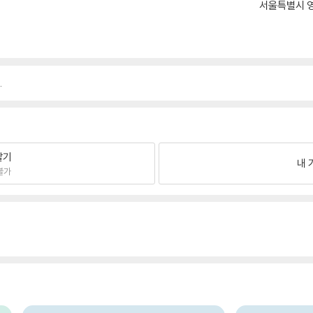
서울특별시 영
.
팔기
내 
불가