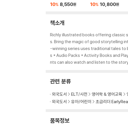
Three Princess Stu
e Violin MP3 Pack
10
8,550
10
10,800
%
%
원
원
dent's Book
책소개
Richly illustrated books offering classic
s. Bring the magic of good storytelling in
-winning series uses traditional tales to
s * Audio Packs * Activity Books and Pla
nts can also watch and listen to the sto
관련 분류
외국도서
ELT/사전
영어학 & 영어교육
외국도서
유아/어린이
초급리더 EarlyRea
품목정보