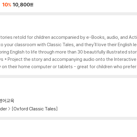
Three Princes MP3
10
10,800
%
원
Pack
 stories retold for children accompanied by e-Books, audio, and Acti
to your classroom with Classic Tales, and they'll love their English
 bring English to life through more than 30 beautifully illustrated 
ys * Project the story and accompanying audio onto the Interactive 
ry on their home computer or tablets - great for children who prefe
영어교육
der
[Oxford Classic Tales]