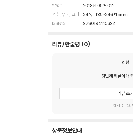
발행일
2018년 09월 01일
쪽수, 무게, 크기
24쪽 | 189*246*15mm
ISBN13
9780194115322
리뷰/한줄평
0
리뷰
첫번째 리뷰어가 
리뷰 쓰
혜택 및 유의
상품정보안내