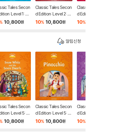
ssic Tales Secon
Classic Tales Secon
Classic Tales Secon
Classic
dition: Level 1: Th
d Edition: Level 2: Th
d Edition: Level 2: Th
d Editio
hoemaker and th
e Two Brothers and
e Two Brothers and
mbi and
10,800
10
10,800
10
8,550
10
1
%
%
%
%
원
원
원
lves Audio Pack
the Swallows Audio
the Swallows
f the Fo
Pack
ack
알림신청
ssic Tales Secon
Classic Tales Secon
Classic Tales Secon
Classic
dition: Level 5: Sn
d Edition: Level 5: Pi
d Edition: Level 4: T
d Editio
White and the S
nocchio Audio Pack
he Twelve Dancing
eeping 
10,800
10
10,800
10
10,800
10
1
%
%
%
%
원
원
원
n Dwarfs Audio
Princesses Audio P
o Pack
ck
ack