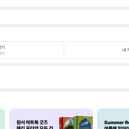
.
팔기
내 
불가