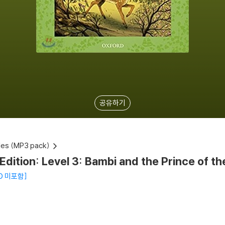
공유하기
les (MP3 pack)
Edition: Level 3: Bambi and the Prince of t
 CD 미포함