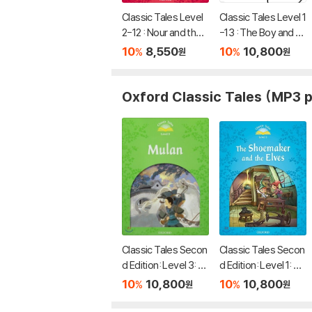
Classic Tales Level
Classic Tales Level 1
2-12 : Nour and the
-13 : The Boy and th
Three Princess Stu
e Violin MP3 Pack
10
8,550
10
10,800
%
%
원
원
dent's Book
Oxford Classic Tales (MP3 
Classic Tales Secon
Classic Tales Secon
d Edition: Level 3: M
d Edition: Level 1: Th
ulan Audio Pack
e Shoemaker and th
10
10,800
10
10,800
%
%
원
원
e Elves Audio Pack