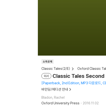
소득공제
Classic Tales(2/E)
Oxford Classic Ta
Classic Tales Second 
외서
Paperback, 2nd Edition, MP3 다운로드,
바인딩/에디션 안내
Bladon, Rachel
Oxford University Press
2016.11.02.