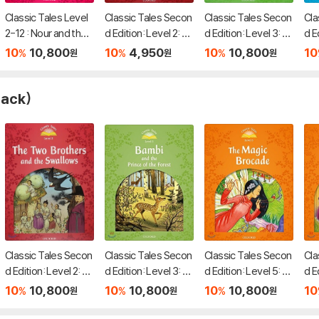
Classic Tales Level
Classic Tales Secon
Classic Tales Secon
Cla
2-12 : Nour and the
d Edition: Level 2: Th
d Edition: Level 3: M
d E
Three Princes MP3
e Two Brothers and
ulan Audio Pack
e S
10
10,800
10
4,950
10
10,800
10
%
%
%
원
원
원
Pack
the Swallows Activit
e E
y Book and Play
pack)
Classic Tales Secon
Classic Tales Secon
Classic Tales Secon
Cla
d Edition: Level 2: Th
d Edition: Level 3: Ba
d Edition: Level 5: T
d E
e Two Brothers and
mbi and the Prince o
he Magic Brocade A
ow 
10
10,800
10
10,800
10
10,800
10
%
%
%
원
원
원
the Swallows Audio
f the Forest Audio P
udio Pack
eve
Pack
ack
Pa