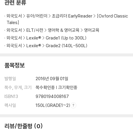
관련 분류
외국도서
유아/어린이
초급리더 EarlyReader
[Oxford Classic
Tales]
외국도서
ELT/사전
영어학 & 영어교육
영어교육
외국도서
Lexile®
Grade1 (Up to 300L)
외국도서
Lexile®
Grade2 (140L-500L)
품목정보
발행일
2016년 09월 01일
쪽수, 무게, 크기
쪽수확인중 | 크기확인중
ISBN13
9780194008167
렉사일
150L(GRADE1~2)
리뷰/한줄평
0