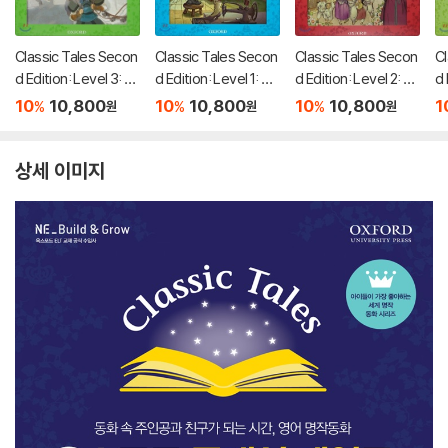
Classic Tales Secon
Classic Tales Secon
Classic Tales Secon
Cl
d Edition: Level 3: M
d Edition: Level 1: Th
d Edition: Level 2: Th
d 
ulan Audio Pack
e Shoemaker and th
e Two Brothers and
mb
10
10,800
10
10,800
10
10,800
1
%
%
%
원
원
원
e Elves Audio Pack
the Swallows Audio
f 
Pack
a
상세 이미지