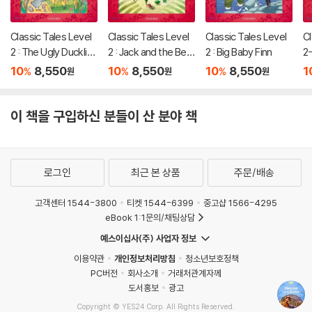
Classic Tales Level
Classic Tales Level
Classic Tales Level
Cl
2 : The Ugly Ducklin
2 : Jack and the Bea
2 : Big Baby Finn
2-
g
nstalk
(
10
8,550
10
8,550
10
8,550
1
%
%
%
원
원
원
이 책을 구입하신 분들이 산 분야 책
로그인
최근 본 상품
주문/배송
고객센터 1544-3800
티켓 1544-6399
중고샵 1566-4295
eBook 1:1문의/채팅상담
예스이십사(주) 사업자 정보
이용약관
개인정보처리방침
청소년보호정책
PC버전
회사소개
거래처관계자께
도서홍보
광고
Copyright © YES24 Corp. All Rights Reserved.