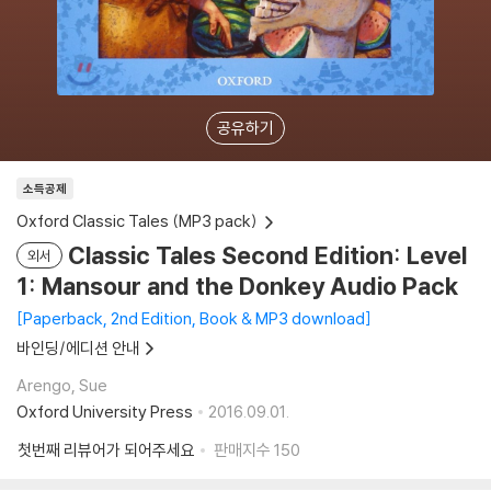
공유하기
소득공제
Oxford Classic Tales (MP3 pack)
Classic Tales Second Edition: Level
외서
1: Mansour and the Donkey Audio Pack
Paperback, 2nd Edition, Book & MP3 download
바인딩/에디션 안내
Arengo, Sue
Oxford University Press
2016.09.01.
첫번째 리뷰어가 되어주세요
판매지수
150