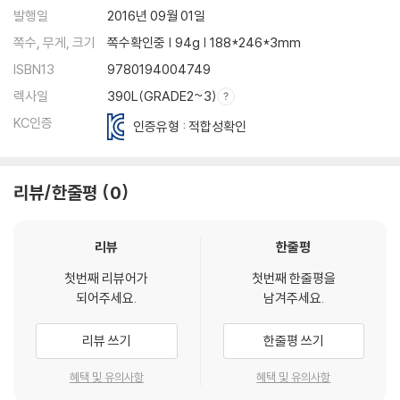
발행일
2016년 09월 01일
쪽수, 무게, 크기
쪽수확인중 | 94g | 188*246*3mm
ISBN13
9780194004749
렉사일
390L(GRADE2~3)
KC인증
인증유형 : 적합성확인
리뷰/한줄평
0
리뷰
한줄평
첫번째 리뷰어가
첫번째 한줄평을
되어주세요.
남겨주세요.
리뷰 쓰기
한줄평 쓰기
혜택 및 유의사항
혜택 및 유의사항