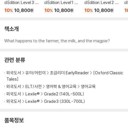
d Edition: Level 3: M
d Edition: Level 1: Th
d Edition: Level 2: Th
d 
ulan Audio Pack
e Shoemaker and th
e Two Brothers and
mb
10
10,800
10
10,800
10
10,800
1
%
%
%
원
원
원
e Elves Audio Pack
the Swallows Audio
f 
Pack
a
책소개
What happens to the farmer, the milk, and the magpie?
관련 분류
외국도서
유아/어린이
초급리더 EarlyReader
[Oxford Classic
Tales]
외국도서
ELT/사전
영어학 & 영어교육
영어교육
외국도서
Lexile®
Grade2 (140L-500L)
외국도서
Lexile®
Grade3 (330L-700L)
품목정보