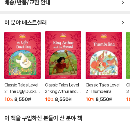
배송/반품/교환 안내
이 분야 베스트셀러
Classic Tales Level
Classic Tales Level
Classic Tales Level
Cl
2 : The Ugly Ducklin
2 : King Arthur and th
2 : Thumbelina
3 
g
e Sword
H
10
8,550
10
8,550
10
8,550
1
%
%
%
원
원
원
이 책을 구입하신 분들이 산 분야 책