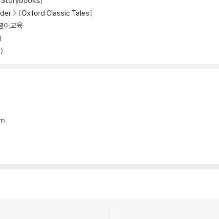
Storybooks]
der
[Oxford Classic Tales]
영어교육
)
)
mm