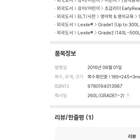
외국도서
유아/어린이
어린이
[창작동화 
외국도서
유아/어린이
초급리더 EarlyRea
외국도서
ELT/사전
영어학 & 영어교육
외국도서
Lexile®
Grade1 (Up to 300L
외국도서
Lexile®
Grade2 (140L-500L
품목정보
발행일
2016년 08월 01일
쪽수, 무게, 크기
쪽수확인중 | 189*245*3
ISBN13
9780194013987
렉사일
260L(GRADE1~2)
리뷰/한줄평
1
리뷰