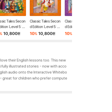
ssic Tales Secon
Classic Tales Secon
Classic Tales Secon
Classic
dition: Level 5: Sn
d Edition: Level 5: Pi
d Edition: Level 4: T
d Editio
White and the S
nocchio Audio Pack
he Twelve Dancing
eeping 
10,800
10
10,800
10
10,800
10
1
%
%
%
%
원
원
원
n Dwarfs Audio
Princesses Audio P
o Pack
ck
ack
 love their English lessons too. This new
fully illustrated stories - now with acco
lish audio onto the Interactive Whitebo
s - great for children who prefer compute