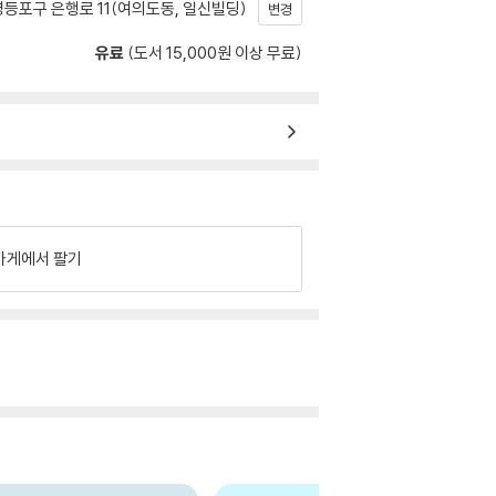
등포구 은행로 11(여의도동, 일신빌딩)
변경
유료
(도서 15,000원 이상 무료)
가게에서 팔기