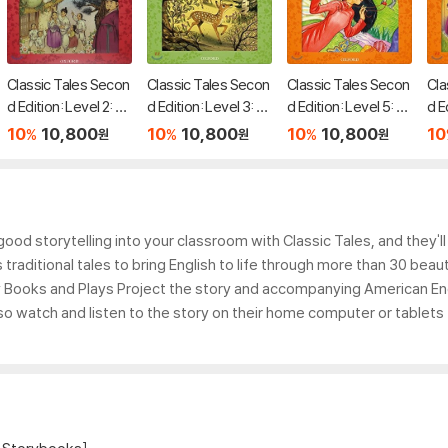
Classic Tales Secon
Classic Tales Secon
Classic Tales Secon
Cla
d Edition: Level 2: Th
d Edition: Level 3: Ba
d Edition: Level 5: T
d E
e Two Brothers and
mbi and the Prince o
he Magic Brocade A
ow 
10
10,800
10
10,800
10
10,800
10
%
%
%
원
원
원
the Swallows Audio
f the Forest Audio P
udio Pack
eve
Pack
ack
Pa
good storytelling into your classroom with Classic Tales, and they'll
raditional tales to bring English to life through more than 30 beauti
 Books and Plays Project the story and accompanying American Eng
also watch and listen to the story on their home computer or tablet