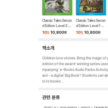
Classic Tales Secon
Classic Tales Secon
d Edition: Level 3: M
d Edition: Level 1: Th
ulan Audio Pack
e Shoemaker and th
10
10,800
10
10,800
%
%
원
원
e Elves Audio Pack
책소개
Children love stories. Bring the magic of 
edition of the award-winning series uses t
mpanying: e-Books Audio Packs Activity
ard - a digital `Big Book'! Students can 
rs to books...
관련 분류