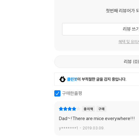
첫번째 리뷰어가 
리뷰 쓰
혜택 및 유의
리뷰
0
클린봇
이 부적절한 글을 감지 중입니다.
구매한줄평
종이책
구매
Dad~!There are mice everywhere!!!
y*******1
2019.03.09.