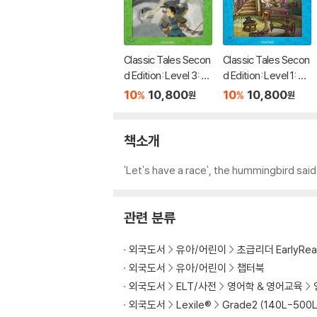
Classic Tales Secon
Classic Tales Secon
d Edition: Level 3: M
d Edition: Level 1: Th
ulan Audio Pack
e Shoemaker and th
10
10,800
10
10,800
%
%
원
원
e Elves Audio Pack
책소개
'Let's have a race', the hummingbird sai
관련 분류
외국도서
유아/어린이
초급리더 EarlyRea
외국도서
유아/어린이
챕터북
외국도서
ELT/사전
영어학 & 영어교육
외국도서
Lexile®
Grade2 (140L-500L