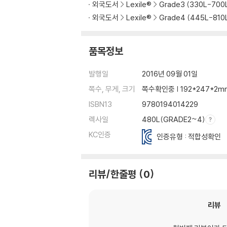
외국도서
Lexile®
Grade3 (330L-700
외국도서
Lexile®
Grade4 (445L-810
품목정보
발행일
2016년 09월 01일
쪽수, 무게, 크기
쪽수확인중 | 192*247*2m
ISBN13
9780194014229
렉사일
480L(GRADE2~4)
KC인증
인증유형 : 적합성확인
리뷰/한줄평
0
리뷰