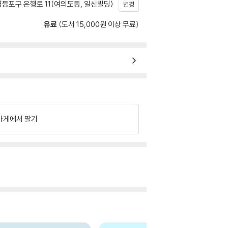
등포구 은행로 11(여의도동, 일신빌딩)
변경
유료
(도서 15,000원 이상 무료)
가게에서 팔기