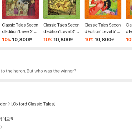
Classic Tales Secon
Classic Tales Secon
Classic Tales Secon
Cla
d Edition: Level 2: Th
d Edition: Level 3: Ba
d Edition: Level 5: T
d E
e Two Brothers and
mbi and the Prince o
he Magic Brocade A
ow 
10
10,800
10
10,800
10
10,800
10
%
%
%
원
원
원
the Swallows Audio
f the Forest Audio P
udio Pack
eve
Pack
ack
Pa
d to the heron. But who was the winner?
der
[Oxford Classic Tales]
영어교육
)