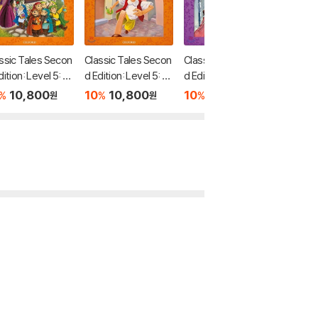
ssic Tales Secon
Classic Tales Secon
Classic Tales Secon
Classic
dition: Level 5: Sn
d Edition: Level 5: Pi
d Edition: Level 4: T
d Editio
White and the S
nocchio Audio Pack
he Twelve Dancing
eeping 
10,800
10
10,800
10
10,800
10
1
%
%
%
%
원
원
원
n Dwarfs Audio
Princesses Audio P
o Pack
ck
ack