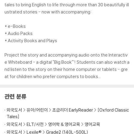
tales to bring English to life through more than 30 beautifully ill
ustrated stories - now with accompanying:
* e-Books
* Audio Packs
* Activity Books and Plays
Project the story and accompanying audio onto the Interactiv
e Whiteboard - a digital "Big Book"'! Students can also watch a
nd listen to the story on their home computer or tablets - gre
at for children who prefer computers to books...
관련 분류
외국도서
유아/어린이
초급리더 EarlyReader
[Oxford Classic
Tales]
외국도서
ELT/사전
영어학 & 영어교육
영어교육
외국도서
Lexile®
Grade2 (140L-500L)