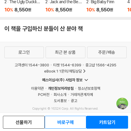
2 : The Ugly Ducklin
2 : Jack and the Bea
2 : Big Baby Finn
4 
g
nstalk
10
8,550
10
8,550
10
8,550
1
%
%
%
원
원
원
이 책을 구입하신 분들이 산 분야 책
로그인
최근 본 상품
주문/배송
고객센터 1544-3800
티켓 1544-6399
중고샵 1566-4295
eBook 1:1문의/채팅상담
예스이십사(주) 사업자 정보
이용약관
개인정보처리방침
청소년보호정책
PC버전
회사소개
거래처관계자께
도서홍보
광고
Copyright © YES24 Corp. All Rights Reserved.
MATOM2
선물하기
바로구매
카트담기