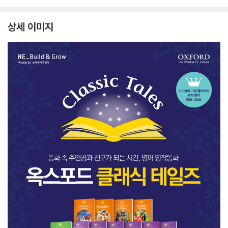
e Elves Audio Pack
the Swallows Audio
f 
Pack
a
상세 이미지