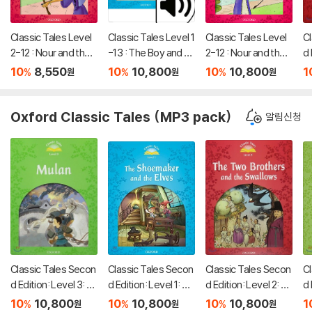
Classic Tales Level
Classic Tales Level 1
Classic Tales Level
Cl
2-12 : Nour and the
-13 : The Boy and th
2-12 : Nour and the
d 
Three Princess Stu
e Violin MP3 Pack
Three Princes MP3
e
10
8,550
10
10,800
10
10,800
1
%
%
%
원
원
원
dent's Book
Pack
th
y 
Oxford Classic Tales (MP3 pack)
알림신청
Classic Tales Secon
Classic Tales Secon
Classic Tales Secon
Cl
d Edition: Level 3: M
d Edition: Level 1: Th
d Edition: Level 2: Th
d 
ulan Audio Pack
e Shoemaker and th
e Two Brothers and
mb
10
10,800
10
10,800
10
10,800
1
%
%
%
원
원
원