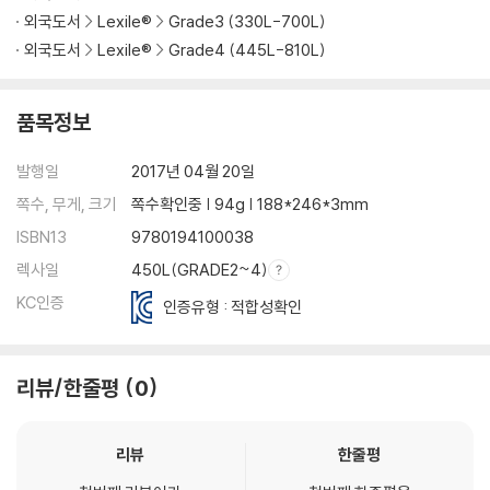
외국도서
Lexile®
Grade3 (330L-700L)
외국도서
Lexile®
Grade4 (445L-810L)
품목정보
발행일
2017년 04월 20일
쪽수, 무게, 크기
쪽수확인중 | 94g | 188*246*3mm
ISBN13
9780194100038
렉사일
450L(GRADE2~4)
KC인증
인증유형 : 적합성확인
리뷰/한줄평
0
리뷰
한줄평