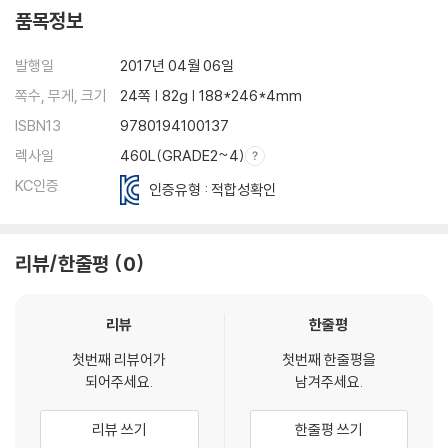
품목정보
발행일
2017년 04월 06일
쪽수, 무게, 크기
24쪽 | 82g | 188*246*4mm
ISBN13
9780194100137
렉사일
460L(GRADE2~4)
KC인증
인증유형 : 적합성확인
리뷰/한줄평
0
리뷰
한줄평
첫번째 리뷰어가
첫번째 한줄평을
되어주세요.
남겨주세요.
리뷰 쓰기
한줄평 쓰기