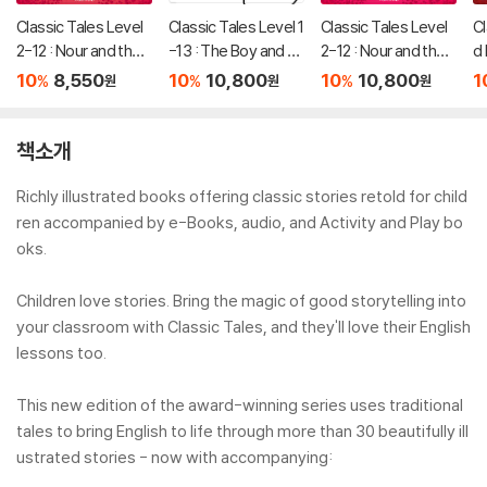
Classic Tales Level
Classic Tales Level 1
Classic Tales Level
Cl
2-12 : Nour and the
-13 : The Boy and th
2-12 : Nour and the
d 
Three Princess Stu
e Violin MP3 Pack
Three Princes MP3
e
10
8,550
10
10,800
10
10,800
1
%
%
%
원
원
원
dent's Book
Pack
th
y 
책소개
Richly illustrated books offering classic stories retold for child
ren accompanied by e-Books, audio, and Activity and Play bo
oks.
Children love stories. Bring the magic of good storytelling into
your classroom with Classic Tales, and they'll love their English
lessons too.
This new edition of the award-winning series uses traditional
tales to bring English to life through more than 30 beautifully ill
ustrated stories - now with accompanying: