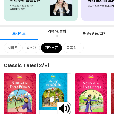
리뷰/한줄평
도서정보
배송/반품/교환
0
시리즈
책소개
관련분류
품목정보
Classic Tales(2/E)