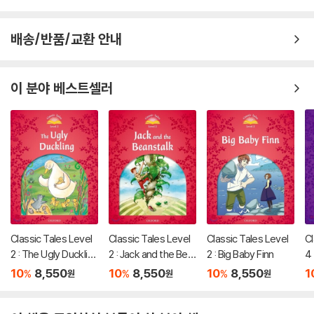
배송/반품/교환 안내
이 분야 베스트셀러
Classic Tales Level
Classic Tales Level
Classic Tales Level
Cl
2 : The Ugly Ducklin
2 : Jack and the Bea
2 : Big Baby Finn
4 
g
nstalk
10
8,550
10
8,550
10
8,550
1
%
%
%
원
원
원