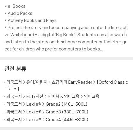
* e-Books
* Audio Packs
* Activity Books and Plays
* Project the story and accompanying audio onto the Interacti
ve Whiteboard - a digital "Big Book"! Students can also watch
and listen to the story on their home computer or tablets - gr
eat for children who prefer computers to books...
관련 분류
외국도서
유아/어린이
초급리더 EarlyReader
[Oxford Classic
Tales]
외국도서
ELT/사전
영어학 & 영어교육
영어교육
외국도서
Lexile®
Grade2 (140L-500L)
외국도서
Lexile®
Grade3 (330L-700L)
외국도서
Lexile®
Grade4 (445L-810L)