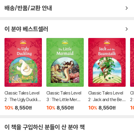
배송/반품/교환 안내
이 분야 베스트셀러
Classic Tales Level
Classic Tales Level
Classic Tales Level
Cl
2 : The Ugly Ducklin
3 : The Little Mermai
2 : Jack and the Bea
2 
g
d
nstalk
10
8,550
10
8,550
10
8,550
1
%
%
%
원
원
원
이 책을 구입하신 분들이 산 분야 책