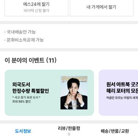
예스24에 팔기
내 가게에서 팔기
바이백 신청 불가
국내배송만 가능
문화비소득공제 가능
이 분야의 이벤트
11
리뷰/한줄평
도서정보
배송/반품/교환
0