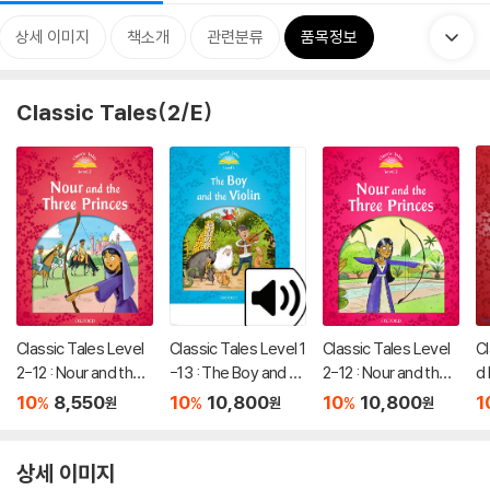
상세 이미지
책소개
관련분류
품목정보
Classic Tales(2/E)
Classic Tales Level
Classic Tales Level 1
Classic Tales Level
Cl
2-12 : Nour and the
-13 : The Boy and th
2-12 : Nour and the
d 
Three Princess Stu
e Violin MP3 Pack
Three Princes MP3
e
10
8,550
10
10,800
10
10,800
1
%
%
%
원
원
원
dent's Book
Pack
th
y 
상세 이미지