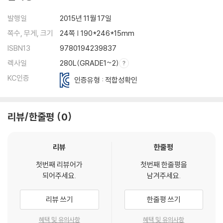
발행일
2015년 11월 17일
쪽수, 무게, 크기
24쪽 | 190*246*15mm
ISBN13
9780194239837
렉사일
280L(GRADE1~2)
KC인증
인증유형 : 적합성확인
리뷰/한줄평
0
리뷰
한줄평
첫번째 리뷰어가
첫번째 한줄평을
되어주세요.
남겨주세요.
리뷰 쓰기
한줄평 쓰기
혜택 및 유의사항
혜택 및 유의사항