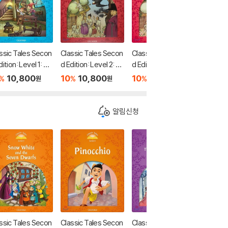
ssic Tales Secon
Classic Tales Secon
Classic Tales Secon
Classic
dition: Level 1: Th
d Edition: Level 2: Th
d Edition: Level 2: Th
d Editio
hoemaker and th
e Two Brothers and
e Two Brothers and
mbi and
10,800
10
10,800
10
8,550
10
1
%
%
%
%
원
원
원
lves Audio Pack
the Swallows Audio
the Swallows
f the Fo
Pack
ack
알림신청
ssic Tales Secon
Classic Tales Secon
Classic Tales Secon
Classic