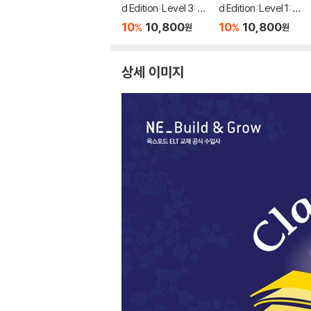
d Edition: Level 3: M
d Edition: Level 1: Th
ulan Audio Pack
e Shoemaker and th
10
10,800
10
10,800
%
%
원
원
e Elves Audio Pack
상세 이미지