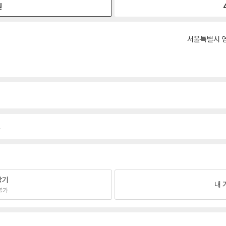
원
서울특별시 영
.
팔기
내 
불가