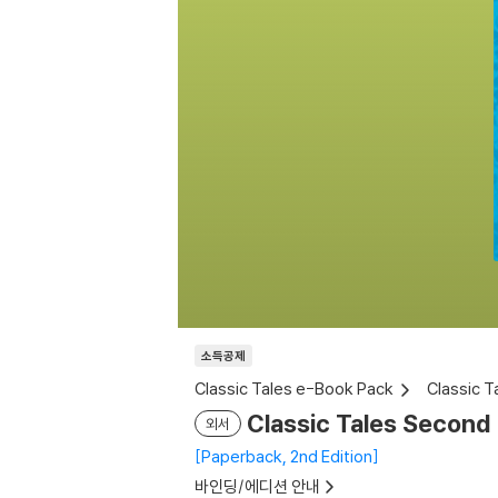
소득공제
Classic Tales e-Book Pack
Classic T
Classic Tales Second 
외서
Paperback, 2nd Edition
바인딩/에디션 안내