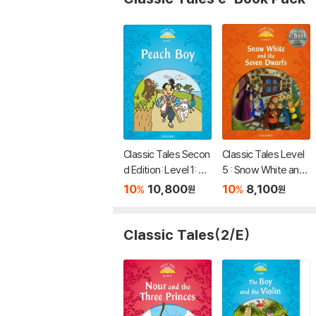
Classic Tales Secon
Classic Tales Level
d Edition: Level 1: Pe
5 : Snow White and t
ach Boy Audio Pack
he Seven Dwarfs (S
10
10,800
10
8,100
%
%
원
원
tudent Book Pack +
Multi-ROM)
Classic Tales(2/E)