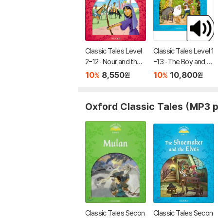
Classic Tales Level
Classic Tales Level 1
2-12 : Nour and the
-13 : The Boy and th
Three Princess Stu
e Violin MP3 Pack
10
8,550
10
10,800
%
%
원
원
dent's Book
Oxford Classic Tales (MP3 
Classic Tales Secon
Classic Tales Secon