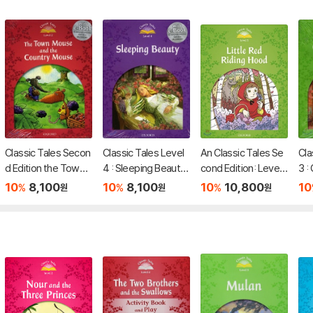
Classic Tales Secon
Classic Tales Level
An Classic Tales Se
Cla
d Edition the Town
4 : Sleeping Beauty
cond Edition: Level
3 :
Mouse and the Cou
(Student Book Pack
3: Little Red Riding H
hre
10
8,100
10
8,100
10
10,800
10
%
%
%
원
원
원
ntry Mouse with Mul
+ MP3 Pack)
ood Audio Pack
t B
tirom
RO