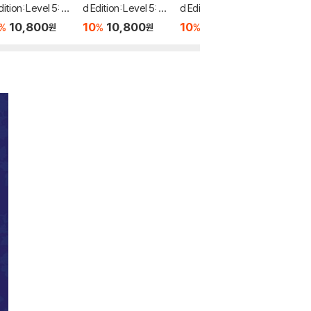
dition: Level 5: Sn
d Edition: Level 5: Pi
d Edition: Level 4: T
d Editio
White and the S
nocchio Audio Pack
he Twelve Dancing
eeping 
10,800
10
10,800
10
10,800
10
1
%
%
%
%
원
원
원
n Dwarfs Audio
Princesses Audio P
o Pack
ck
ack