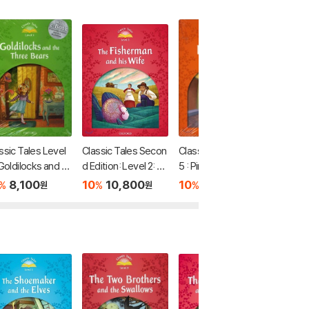
ssic Tales Level
Classic Tales Secon
Classic Tales Level
Classic
 Goldilocks and T
d Edition: Level 2: Th
5 : Pinicchio (Studen
d Editio
e Bears (Studen
e Fisherman and His
t Book Pack + Multi-
ck and 
8,100
10
10,800
10
8,100
10
1
%
%
%
%
원
원
원
ook Pack + Multi-
Wife Audio Pack
ROM)
k Audio
M)