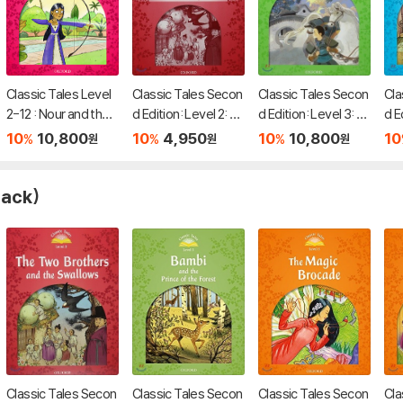
Classic Tales Level
Classic Tales Secon
Classic Tales Secon
Cla
2-12 : Nour and the
d Edition: Level 2: Th
d Edition: Level 3: M
d E
Three Princes MP3
e Two Brothers and
ulan Audio Pack
e S
10
10,800
10
4,950
10
10,800
10
%
%
%
원
원
원
Pack
the Swallows Activit
e E
y Book and Play
pack)
Classic Tales Secon
Classic Tales Secon
Classic Tales Secon
Cla