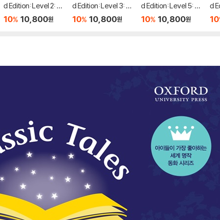
d Edition: Level 2: Th
d Edition: Level 3: Ba
d Edition: Level 5: T
d E
e Two Brothers and
mbi and the Prince o
he Magic Brocade A
ow 
10
10,800
10
10,800
10
10,800
10
%
%
%
원
원
원
the Swallows Audio
f the Forest Audio P
udio Pack
eve
Pack
ack
Pa