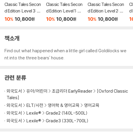
Classic Tales Secon
Classic Tales Secon
Classic Tales Secon
Cl
d Edition: Level 3: M
d Edition: Level 1: Th
d Edition: Level 2: Th
d 
ulan Audio Pack
e Shoemaker and th
e Two Brothers and
mb
10
10,800
10
10,800
10
10,800
1
%
%
%
원
원
원
e Elves Audio Pack
the Swallows Audio
f 
Pack
a
책소개
Find out what happened when a little girl called Goldilocks we
nt into the three bears' house.
관련 분류
외국도서
유아/어린이
초급리더 EarlyReader
[Oxford Classic
Tales]
외국도서
ELT/사전
영어학 & 영어교육
영어교육
외국도서
Lexile®
Grade2 (140L-500L)
외국도서
Lexile®
Grade3 (330L-700L)