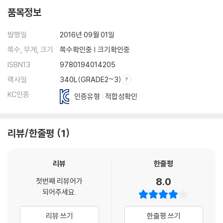
품목정보
발행일
2016년 09월 01일
쪽수, 무게, 크기
쪽수확인중 | 크기확인중
ISBN13
9780194014205
렉사일
340L(GRADE2~3)
KC인증
인증유형 : 적합성확인
리뷰/한줄평
1
리뷰
한줄평
8.0
첫번째 리뷰어가
되어주세요.
리뷰 쓰기
한줄평 쓰기