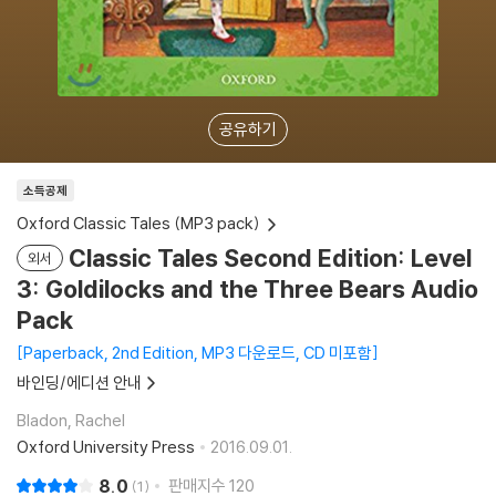
공유하기
소득공제
Oxford Classic Tales (MP3 pack)
Classic Tales Second Edition: Level
외서
3: Goldilocks and the Three Bears Audio
Pack
Paperback, 2nd Edition, MP3 다운로드, CD 미포함
바인딩/에디션 안내
Bladon, Rachel
Oxford University Press
2016.09.01.
8.0
판매지수
120
1