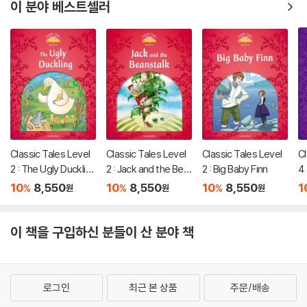
이 분야 베스트셀러
Classic Tales Level
Classic Tales Level
Classic Tales Level
Cl
2 : The Ugly Ducklin
2 : Jack and the Bea
2 : Big Baby Finn
4 
g
nstalk
10
8,550
10
8,550
10
8,550
1
%
%
%
원
원
원
이 책을 구입하신 분들이 산 분야 책
로그인
최근 본 상품
주문/배송