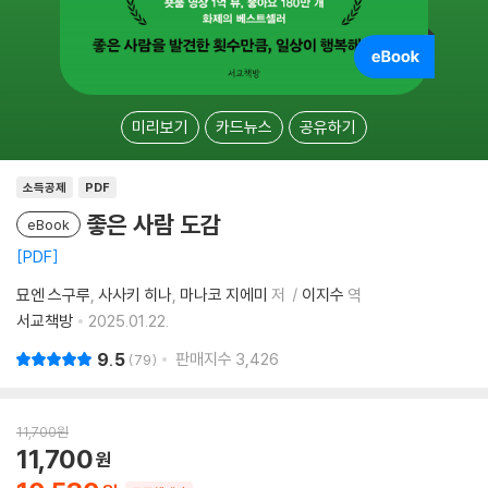
미리보기
카드뉴스
공유하기
소득공제
PDF
좋은 사람 도감
eBook
PDF
묘엔 스구루
사사키 히나
마나코 지에미
저
이지수
역
서교책방
2025.01.22.
9.5
판매지수
3,426
79
11,700
원
11,700