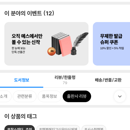
이 분야의 이벤트
12
리뷰/한줄평
도서정보
배송/반품/교환
79
 소개
관련분류
품목정보
출판사 리뷰
이 상품의 태그
#찰스엔터_추천
#행복해지고싶은당신에게
#사소한행복