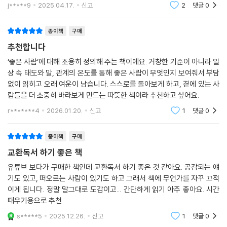
은 사람이라는 증거라고 하죠. 당신은 분명 좋은 사람입니다. 그리고 저자
드는 건 저만의 기우일까요... '착하다'는 말이 칭찬인 세상이 되었으면 좋
j*****9
2025.04.17.
신고
2
댓글
0
겠습니다. "
의 말처럼 이 책에서 좋은 사람을 찾을수록 자신이 더 좋아지는 경험을 하
게 될 것입니다. 자신이 무심코 한 행동이 사실은 다른 사람을 배려한 행동
종이책
구매
이었다는 것을 깨닫게 되기 때문입니다. 이 책에 소개된 사람은 100명뿐이
추천합니다
지만, 이 책 덕분에 더 많은 좋은 사람들을 찾게 된다면 우리의 일상은 분명
더 따뜻하고 행복해질 것입니다.
‘좋은 사람’에 대해 조용히 정의해 주는 책이에요. 거창한 기준이 아니라 일
상 속 태도와 말, 관계의 온도를 통해 좋은 사람이 무엇인지 보여줘서 부담
없이 읽히고 오래 여운이 남습니다. 스스로를 돌아보게 하고, 곁에 있는 사
람들을 더 소중히 바라보게 만드는 따뜻한 책이라 추천하고 싶어요.
r*******4
2026.01.20.
신고
1
댓글
0
종이책
구매
교환독서 하기 좋은 책
유튜브 보다가 구매한 책인데 교환독서 하기 좋은 것 같아요. 공감되는 얘
기도 있고, 떠오르는 사람이 있기도 하고 그래서 책에 무언가를 자꾸 끄적
이게 됩니다. 정말 말그대로 도감이고... 간단하게 읽기 아주 좋아요. 시간
때우기용으로 추천
s*****5
2025.12.26.
신고
1
댓글
0