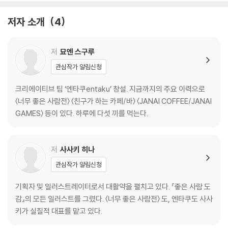
내 주변의 친구, 가족, 동료를 떠올리게 합니다.
저자 소개
4
‘착하다’는 것이 미덕이 아니게 되어버린 세상입니다. 불편을 감수하고 한
행동인데 그런 착한 사람을 세상은 얕잡아 보기도 합니다. 하지만 그렇다
저
묘엔 스구루
고 배려와 친절이라는 가치가 빛이 바랜 것은 아닙니다. 단지 바쁜 일상에
관심작가 알림신청
서 늘 받아온 배려이기에 무심코 지나쳤을 뿐, 우리 주위에는 좋은 사람들
이 너무나 많습니다. 그들 덕분에 오늘 하루도 몇 번이고 가슴이 따뜻해졌
크리에이티브 팀 ‘엔타쿠entaku’ 창설. 지금까지의 주요 이력으로
습니다. 이 책은 당신이 놓치고 있었던 사소한 순간들을 떠올리게 할 것입
〈너무 좋은 사람전〉 〈친구가 하는 카페/바〉 〈JANAI COFFEE/JANAI
니다. 여기 수집된 100명의 좋은 사람은 분명 당신과 당신 주변 사람들 모
GAMES〉 등이 있다. 하루에 다섯 끼를 먹는다.
습일 테니까요.
저
사사키 히나
관심작가 알림신청
기획자 및 일러스트레이터로서 대활약을 펼치고 있다. 『좋은 사람 도
감』의 모든 일러스트를 그렸다. 〈너무 좋은 사람전〉 도, 엔타쿠도 사사
키가 실질적 대표를 맡고 있다.