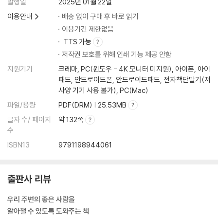
발행일
2025년 01월 22일
이용안내
배송 없이 구매 후 바로 읽기
이용기간 제한없음
TTS 가능
저작권 보호를 위해 인쇄 기능 제공 안함
지원기기
크레마, PC(윈도우 - 4K 모니터 미지원), 아이폰, 아이
패드, 안드로이드폰, 안드로이드패드, 전자책단말기(저
사양 기기 사용 불가), PC(Mac)
파일/용량
PDF(DRM) | 25.53MB
글자 수/ 페이지
약 132쪽
수
ISBN13
9791198944061
출판사 리뷰
우리 주변의 좋은 사람을
알아챌 수 있도록 도와주는 책