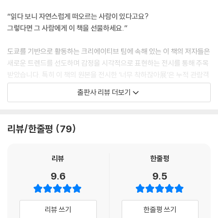
“읽다 보니 자연스럽게 떠오르는 사람이 있다고요?
그렇다면 그 사람에게 이 책을 선물하세요.”
도쿄를 기반으로 활동하는 크리에이티브 팀에 속해 있는 이 책의 저자들은
새로운 트렌드를 선도하며 감정을 시각적으로 표현하는 전시를 통해 주목
받았습니다. 특히 이 책의 원본을 전시한 ‘너무 착하잖아展’은 누적 관람객
30만 명을 기록했으며, 숏폼 영상으로 1억 뷰 이상의 조회수를 달성하며
출판사 리뷰 더보기
일본 내 핫 플레이스로 떠올랐습니다. 짧은 시간 이렇게 화제를 모을 수 있
었던 것은 이 전시가 감정의 경계를 허물고, 세대와 국적을 초월한 공감을
끌어냈기 때문입니다.
리뷰/한줄평
79
따라서 이 전시 원본인 『좋은 사람 도감』은 독자층을 한정할 수 없는 책입
니다. 남녀노소 누구나 이 책에서 자기 모습, 내 주변 사람들의 모습을 발견
리뷰
한줄평
할 수 있기 때문이죠. 어떻게 이렇게 사소한 순간까지 포착했을까 싶은 저
9.6
9.5
자들의 위트에 함박웃음을 짓게 됩니다. 그리고 단지 우리가 놓치고 있었
을 뿐, 늘 그런 친절과 배려 속에서 살아왔다는 깨달음이 뒤따릅니다. 작가
들이 전하고 싶은 것은 그런 것입니다. 너무 가까이 있어서 소중한 줄 몰랐
리뷰 쓰기
한줄평 쓰기
던 것을 다시 돌아보게 하고, 이 세상이 얼마나 따뜻하고 살 만한 곳인지 느