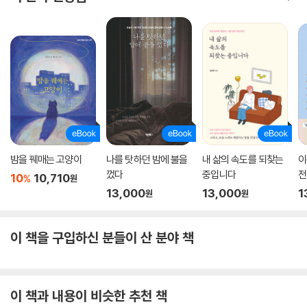
밤을 꿰매는 고양이
나를 탓하던 밤에 불을
내 삶의 속도를 되찾는
이
껐다
중입니다
전
10
10,710
%
원
13,000
13,000
1
원
원
이 책을 구입하신 분들이 산 분야 책
이 책과 내용이 비슷한 추천 책