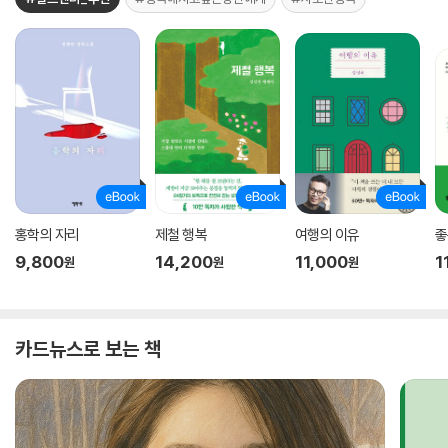
홍학의 자리
제철 행복
여행의 이유
좋
9,800
14,200
11,000
1
원
원
원
카드뉴스로 보는 책