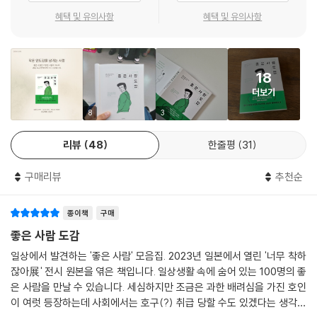
끼게 합니다.
혜택 및 유의사항
혜택 및 유의사항
좋은 사람을 발견한 횟수만큼, 일상이 행복해진다!
가까이 있지만 평소에는 좀처럼 눈치채지 못하는
18
‘좋은 사람’ 100명을 만나보세요.
더보기
복잡한 지하철 안에서 발이 밟혔습니다. “아, 미안합니다.” 어째서인지 발
8
3
이 밟힌 사람 입에서 미안하다는 말이 나옵니다. 하지만 그 말을 한 사람은
리뷰
48
한줄평
31
크게 신경 쓰지 않습니다. 불편한 상황을 이해하고 친절과 배려가 몸에 밴
사람이기 때문입니다. 우리는 굳이 좋은 사람이 되려고 노력하지 않아도
구매리뷰
추천순
많은 친절을 베풀며 살아가고 있습니다. 회식 자리에서 자진해서 고기를
굽거나 숟가락을 떨어뜨린 동료를 대신해 바로 숟가락을 챙겨줍니다. 이런
종이책
구매
사소한 행동들 덕에 우리는 서로 좋은 사람이라는 신뢰를 쌓아갑니다.
좋은 사람 도감
이 책은 좋은 사람 100명을 소개할 뿐만 아니라, 그림 속에서 좋은 사람을
일상에서 발견하는 '좋은 사람' 모음집. 2023년 일본에서 열린 '너무 착하
찾는 재미가 있는 퀴즈를 제공합니다. 좋은 사람을 찾을 때마다 정답을 맞
잖아展' 전시 원본을 엮은 책입니다. 일상생활 속에 숨어 있는 100명의 좋
혔다는 희열과 함께 “맞아, 이런 사람이 있지.” 하며 가슴이 간지러워집니
은 사람을 만날 수 있습니다. 세심하지만 조금은 과한 배려심을 가진 호인
다. “내 주위에는 좋은 사람이 참 많아”라고 말하는 사람은 본인이 진짜 좋
이 여럿 등장하는데 사회에서는 호구(?) 취급 당할 수도 있겠다는 생각이