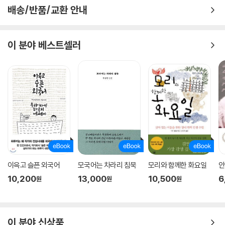
배송/반품/교환 안내
이 분야 베스트셀러
이윽고 슬픈 외국어
모국어는 차라리 침묵
모리와 함께한 화요일
안
10,200
13,000
10,500
6
원
원
원
이 분야 신상품