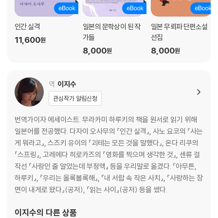
인간 실격
일본의 문학상이 된 작
일본 무뢰파 단편소설
가들
선집
11,600
원
8,000
8,000
원
원
역
이지수
관심작가 알림신청
번역가이자 에세이스트. 무라카미 하루키의 책을 원서로 읽기 위해
일본어를 전공했다. 다자이 오사무의 『인간 실격』, 사노 요코의 『사는
게 뭐라고』, 스즈키 유이의 『괴테는 모든 것을 말했다』, 온다 리쿠의
『스프링』, 고레에다 히로카즈의 『영화를 찍으며 생각한 것』, 센류 걸
작선 『사랑인 줄 알았는데 부정맥』 등을 우리말로 옮겼다. 『아무튼,
하루키』, 『우리는 올록볼록해』, 『내 서랍 속 작은 사치』, 『사랑하는 장
면이 내게로 왔다』(공저), 『읽는 사이』(공저) 등을 썼다.
이지수
의 다른 상품