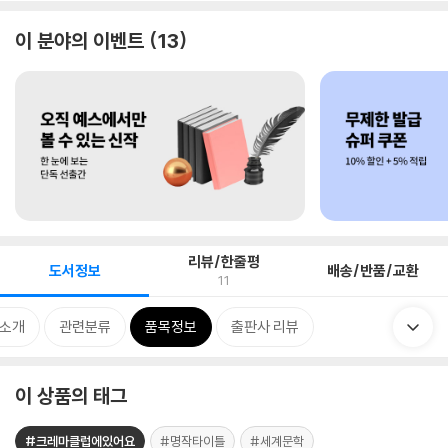
이 분야의 이벤트
13
리뷰/한줄평
도서정보
배송/반품/교환
11
 소개
관련분류
품목정보
출판사 리뷰
이 상품의 태그
#크레마클럽에있어요
#명작타이틀
#세계문학