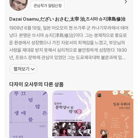
관심작가 알림신청
Dazai Osamu,だざい おさむ,太宰 治,츠시마 슈지津島修治
1909년 6월 19일, 일본 아오모리 현 쓰가루 군 카나기무라에서 태어
났다. 본명은 쓰시마 슈지[津島修治]이다. 그는 경제적으로 풍요로
운 환경에서 성장했으나 가진 자로서의 죄책감을 느꼈고, 부모님의
사랑을 제대로 받지 못해서 심리적으로 불안정하게 성장한다. 1930
년, 프랑스 문학에 관심이 있었던 그는 도쿄제국대학 불문과에 입학
하지만, 중퇴하고 소설가가 되기로 결심한다. 이후 소설가 이부세 마
펼쳐보기
스지[井伏_二]의 문하생으로 들어간 그는 본명 대신 다자이 오사무
[太宰治]라는 필명을 쓰기 시작한다. 그는 1935년 소설 「역행(逆
다자이 오사무
의 다른 상품
行)」을 발표하면서 본격적으로 작가의 길을 걷게