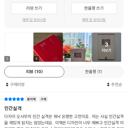
시메코와 가마쿠라 바다에 함께 투신한 일이었다. 하쓰요와 약혼 예물을
리뷰 쓰기
한줄평 쓰기
교환한 지 불과 닷새 만이었다. 다자이는 〈도쿄 팔경〉에서 “H와의 일로 어
머니도, 형들도, 이모도 나에게 질려버렸다는 자각이 내가 몸을 던진 가장
혜택 및 유의사항
혜택 및 유의사항
직접적인 이유였다”라고 말했지만, 지속해오던 좌익 운동에 대한 패배감
과 부담감, 하쓰요에 대한 불만이 복합적으로 작용한 것으로 보인다. 결과
적으로 시메코는 죽고 다자이는 살았다. 〈광대의 꽃〉이 바로 이때의 심정과
3
무거운 자책감을 다룬 작품이다. ‘요조’라는 인물을 내세워 무너져가는 자
더보기
신을 그린다는 점에서 〈인간 실격〉의 근간이 되는 작품으로도 평가받는다.
당대의 문호이자 아쿠타가와상 심사위원이었던 사토 하루오가 극찬한 소
2
4
설이기도 하다.
리뷰
10
한줄평
1
1935년, 다자이는 가마쿠라산에서 목을 매 세 번째 자살을 기도했다. 이날
구매리뷰
추천순
의 실화를 바탕으로 쓰인 〈교겐의 신〉에서 다자이는 “목매달아 죽는 것은
건강한 삶의 기술과도 흡사”하며 “목매달아 죽는 것은 지난 5년간 일본에
종이책
구매
서 87퍼센트의 확률로 성공”했다고 자신하지만, 이번에도 죽는 데 실패했
다. 연이은 자살 기도 탓에 일각에서는 시도 자체가 없었던 것이 아니냐는
인간실격
의문도 제기되었지만, 그 뒤 입원한 병원의 기록에는 “가마쿠라에서 교사
다자이 오사무의 인간 실격은 워낙 유명한 고전이죠.. 저는 사실 인간실격
(絞死) 미수”라고 선명하게 기재되어 있다.
을 재밌게 읽지는 않았는데요.. 이책은 디자인이 너무 예쁘고 인간실격 이