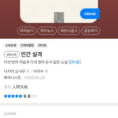
미리보기
카드뉴스
파트너샵
공유하기
소득공제
크레마클럽
EPUB
인간 실격
eBook
다섯 번의 자살과 다섯 편의 유서 같은 소설
EPUB
다자이 오사무
저
이지수
역
휴머니스트
2026.04.24.
원서
人間失格
9.8
11
9,030
원