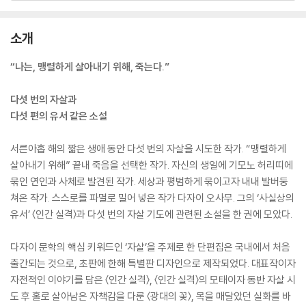
소개
“나는, 맹렬하게 살아내기 위해, 죽는다.”
다섯 번의 자살과
다섯 편의 유서 같은 소설
서른아홉 해의 짧은 생애 동안 다섯 번의 자살을 시도한 작가. “맹렬하게
살아내기 위해” 끝내 죽음을 선택한 작가. 자신의 생일에 기모노 허리띠에
묶인 연인과 사체로 발견된 작가. 세상과 평범하게 묶이고자 내내 발버둥
쳐온 작가. 스스로를 파멸로 밀어 넣은 작가 다자이 오사무. 그의 ‘사실상의
유서’ 〈인간 실격〉과 다섯 번의 자살 기도에 관련된 소설을 한 권에 모았다.
다자이 문학의 핵심 키워드인 ‘자살’을 주제로 한 단편집은 국내에서 처음
출간되는 것으로, 초판에 한해 특별판 디자인으로 제작되었다. 대표작이자
자전적인 이야기를 담은 〈인간 실격〉, 〈인간 실격〉의 모태이자 동반 자살 시
도 후 홀로 살아남은 자책감을 다룬 〈광대의 꽃〉, 목을 매달았던 실화를 바