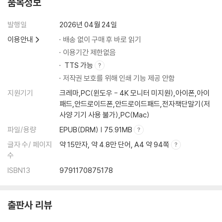
품목정보
발행일
2026년 04월 24일
이용안내
배송 없이 구매 후 바로 읽기
이용기간 제한없음
TTS 가능
저작권 보호를 위해 인쇄 기능 제공 안함
지원기기
크레마,PC(윈도우 - 4K 모니터 미지원),아이폰,아이
패드,안드로이드폰,안드로이드패드,전자책단말기(저
사양 기기 사용 불가),PC(Mac)
파일/용량
EPUB(DRM) | 75.91MB
글자 수/ 페이지
약 15만자, 약 4.8만 단어, A4 약 94쪽
수
ISBN13
9791170875178
출판사 리뷰