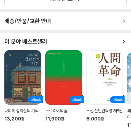
있던 장남에 대한 걱정, 좋지 않은 건강 상태 등이 그의 삶을 그림자처럼 따
라다닌 죽음의 충동에 불쏘시개 역할을 한 것으로 보인다. 다자이와 도미
에의 사체는 다자이의 생일인 6월 19일, 투신 장소로부터 약 1킬로미터 떨
배송/반품/교환 안내
어진 하류에서 물에 불어 강한 악취를 풍기며 발견되었다.
초판 한정 특별판 《인간 실격》
이 분야 베스트셀러
“문학을 사랑하는 사람이
다자이를 외면하기란 지극히 어렵다.”
〈인간 실격〉은 화자가 우연히 손에 넣은 세 편의 수기와 석 장의 사진으로
부터 시작된다. ‘서문’과 ‘후기’ 사이에 배치된 수기들은 ‘요조’라는 청년의
삶을 복기하며, 사진 속 기괴한 미소 뒤에 숨겨진 모르핀 중독자의 처절한
몰락 과정을 추적해나간다. 넉넉히 다자이 오사무의 생애를 연상케 하는
이 이야기는, 그의 충격적인 죽음과 맞물려 엄청난 반향을 불러일으켰다.
“행복조차 두려워”하고 “솜으로도 상처를” 입으며, “본심을 한마디도 말
나미야 잡화점의 기적
노르웨이의 숲
소설 신인간혁명 제8권
괴
하지 않는 아이”로서 “불안해서 미칠 지경”인 인생을 펼쳐나가는 방황과
다
13,200
11,900
6,000
원
원
원
전락의 서사가 젊은 독자층에게 절대적인 지지를 얻었기 때문이다. 출간
1
후 80년 가까이 지난 지금까지도 〈인간 실격〉은 영화, 연극, 애니메이션,