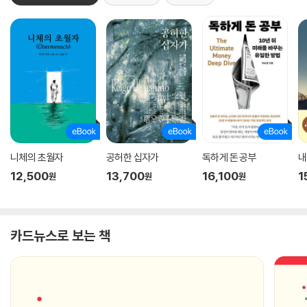
니체의 초월자
공허한 십자가
독하게 돈 공부
내
12,500
13,700
16,100
1
원
원
원
카드뉴스로 보는 책