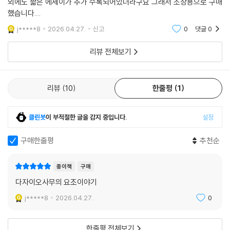
외에도 짧은 에세이가 추가 수록되어있더라구요 그래서 소장용으로 구매
세 번째 자살 기도 직후 다자이는 맹장염 수술을 받는데, 이때 진통제로 쓰
했습니다....
인 파비날에 중독되고 말았다. 약값을 대기 위해 아쿠타가와상 수상을 간
j*****8
2026.04.27.
신고
0
댓글
0
절히 바라지만, 끝내 수상하지 못했다. 당시 심사위원이던 가와바타 야스
나리에게 수상을 간청하는 비굴한 편지까지 보냈지만 연달아 수상에 실패
리뷰 전체보기
했다. 실망감에 파비날 중독 증세가 심해지고, 더불어 약혼자인 하쓰요와
절친한 친구의 불륜까지 눈치채고는 어마어마한 충격을 받았다. 〈도쿄 팔
경〉에도 “엄청난 사태에 정신이 혼미해지고 당황하고 어찌할 바를 몰라서
리뷰
10
한줄평
1
오히려 그들이 나를 경멸할 정도”였다고 이때의 심정이 자세히 기록돼 있
다. 다자이와 하쓰요는 미나카미 온천에서 칼모틴을 먹고 함께 세상을 버
클린봇
이 부적절한 글을 감지 중입니다.
설정
리기로 하지만, 이번에는 둘 다 살아남았다. 미나카미 온천으로 향하는 두
사람의 여정은 〈우바스테〉에 고스란히 녹아들었다.
구매한줄평
추천순
생일을 엿새 앞둔 1948년 6월 13일, 결핵으로 인한 객혈이 심해진 다자이
종이책
구매
는 불륜 관계였던 야마자키 도미에와 상수원인 다마가와조스이에 함께 몸
다자이오사무의 요조이야기
을 던졌다. 다섯 번째 자살 기도였고, 처음이자 마지막 성공이었다. 죽기 한
달 전 불멸의 명작 〈인간 실격〉을 탈고했으나 끝내 출간은 보지 못했다. 다
j*****8
2026.04.27.
0
자이의 죽음을 둘러싼 논란과 이설은 지금까지도 이어지고 있지만, 문단과
의 불화, 경제적인 압박, 도미에로 인한 아내와의 관계 붕괴, 지적장애가
한줄평 전체보기