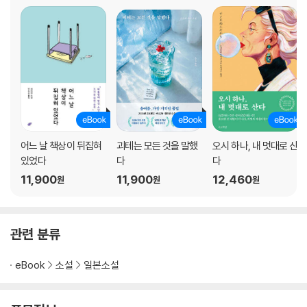
어느 날 책상이 뒤집혀
괴테는 모든 것을 말했
오시 하나, 내 멋대로 산
있었다
다
다
11,900
11,900
12,460
원
원
원
관련 분류
eBook
소설
일본소설