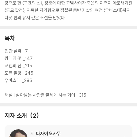
탕으로 한 〈교겐의 신〉, 청춘에 대한 고별사이자 죽음의 이력이 아로새겨진
〈도쿄 팔경〉, 지독한 자기혐오로 점철된 동반 자살의 여정 〈우바스테〉까지
다섯 편의 유서 같은 소설을 담았다.
목차
인간 실격 _7
광대의 꽃 _147
교겐의 신 _215
도쿄 팔경 _245
우바스테 _285
해설 | 살아남는 사람은 굳세게 사는 거야 _315
저자 소개
2
저
다자이 오사무