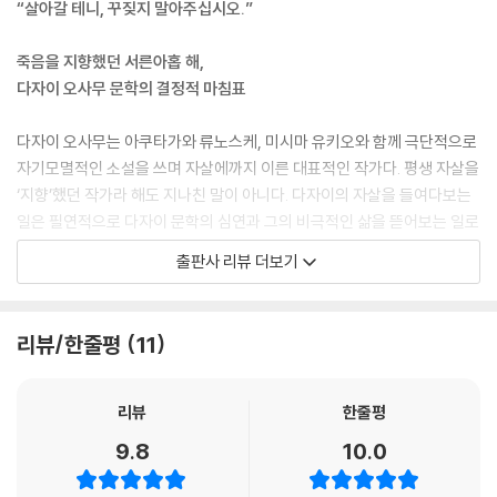
“살아갈 테니, 꾸짖지 말아주십시오.”
죽음을 지향했던 서른아홉 해,
다자이 오사무 문학의 결정적 마침표
다자이 오사무는 아쿠타가와 류노스케, 미시마 유키오와 함께 극단적으로
자기모멸적인 소설을 쓰며 자살에까지 이른 대표적인 작가다. 평생 자살을
‘지향’했던 작가라 해도 지나친 말이 아니다. 다자이의 자살을 들여다보는
일은 필연적으로 다자이 문학의 심연과 그의 비극적인 삶을 뜯어보는 일로
이어진다. 다자이가 처음으로 자살을 시도한 것은 고등학교 3학년이던 19
출판사 리뷰 더보기
29년으로, 다자이는 기말고사 전날 칼모틴을 복용한 후 의식불명에 빠진
다. 〈고뇌의 연감〉에서 다자이는 이때의 일에 대해 이렇게 적었다. “반에서
나 혼자만 유난히 화려한 옷을 입었다. 이건 죽는 수밖에 없다고 생각했
리뷰/한줄평
11
다.” 표면적으로는 유복한 생활을 하는 대지주의 아들이라는 사실을 부끄
러워한 탓으로 보이지만, 집안에 대한 죄의식과 더불어 게이샤 오야마 하
쓰요와의 교제로 인한 가족 불화, 우상으로 여기던 아쿠타가와 류노스케의
리뷰
한줄평
자살 등이 맞물려 벌어진 일이었다.
9.8
10.0
두 번째 자살 기도는 도쿄대 불문과에 입학한 1930년, 술집 종업원 다나베