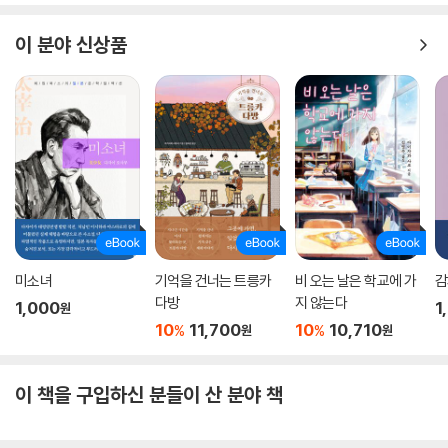
만화 등으로 끊임없이 변주되며 영원한 청춘의 통과의례이자 불멸의 걸작
으로 평가받는다.
이 분야 신상품
거침없고 탐미적인 표현 너머 죽음의 색채와 지독한 자기혐오를 숨겨둔 다
자이 특유의 문장을 이지수 번역가는 세심한 어휘 감각으로 새로이 번역해
냈다. 나아가 다자이가 〈광대의 꽃〉에 세 번 쓴 문장 “아름다운 감정으로,
사람은 나쁜 문학을 쓴다”를 “절망적이고 비관적인 감정으로도 사람은 좋
은 문학을 쓸 수 있다”라고 뒤집어 읽으며, 무겁게 가라앉는다고 오해하기
쉬운 다자이 문학의 매력을 꼼꼼하고 성실한 번역으로 되비추었다. 다자이
는 스스로 선택한 죽음으로 생을 마감했지만, 연인과 기모노 허리띠로 몸
을 이은 채 발견된 그의 마지막 모습이 어쩌면 생에 대한 간절한 희망이자
의지의 방증이었을지도 모른다. “불안 때문에 밤마다 몸을 뒤척이고” “애
미소녀
기억을 건너는 트릉카
비 오는 날은 학교에 가
감
다방
지 않는다
처로운 광대를 연기하며” 살아가는 우리에게, 혹은 아직도 다자이를 읽지
1,000
1
원
않은 누군가에게 초판 한정 특별판으로 출간된 이 책은 가장 뚜렷한 해답
10
11,700
10
10,710
%
%
원
원
이 될 것이다.
이 책을 구입하신 분들이 산 분야 책