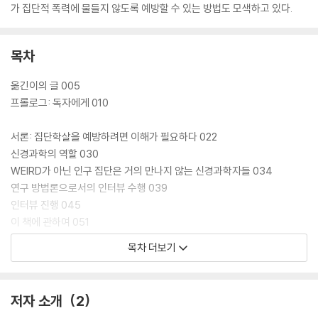
가 집단적 폭력에 물들지 않도록 예방할 수 있는 방법도 모색하고 있다.
목차
옮긴이의 글 005
프롤로그: 독자에게 010
서론: 집단학살을 예방하려면 이해가 필요하다 022
신경과학의 역할 030
WEIRD가 아닌 인구 집단은 거의 만나지 않는 신경과학자들 034
연구 방법론으로서의 인터뷰 수행 039
인터뷰 진행 045
이 책에 관하여 051
단 하나의 생명도 중요하다 059
목차 더보기
1장 집단학살 가해자들의 말 들어보기 062
저자 소개
2
르완다와 캄보디아에서의 인터뷰 수행의 어려움 068