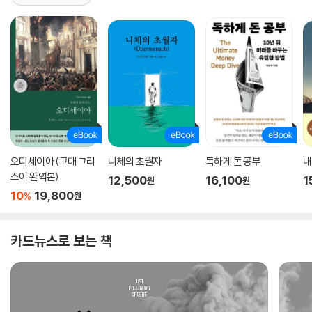
오디세이아 (고대 그리
니체의 초월자
독하게 돈 공부
내
스어 완역본)
12,500
16,100
1
원
원
10
19,800
%
원
카드뉴스로 보는 책