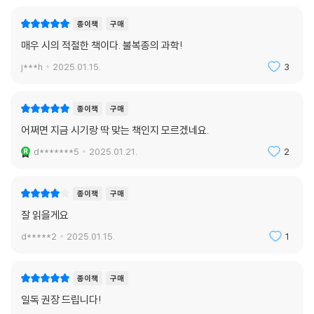
지르는 것이 어떻게 가능한지 이해할 수 없었다”는 것이다. ‘어떻게’에서
종이책
구매
출발한 저자는 밀그램 연구에 인지신경과학을 결합한 실험을 고안해 낸다.
즉 “다른 사람에게 고통을 주는 명령에 복종하기로 동의했을 때 그들의 뇌
매우 시의 적절한 책이다. 불복종의 과학!
에서 무슨 일이 일어나는지”를 확인한 것이다. 그리고 신경학적 수준에서
j***h
2025.01.15.
3
일어나는 복종의 메커니즘을 파악해 파괴적인 복종을 방지할 수 있는 단서
를 추적한다.
종이책
구매
『명령에 따랐을 뿐!?』에서 에밀리 캐스파는 명령에 따르는 우리 행동의 신
어쩌면 지금 시기랑 딱 맞는 책인지 모르겠네요.
경적 뿌리를 찾아내는 자신의 연구를 빠짐없이 소개하고 있다. 2016년부
d*******5
2025.01.21.
2
터 시작된 다수의 실험에서 저자는 복종하는 사람의 뇌에서 주체의식 즉
책임감 및 공감 능력, 죄책감을 담당하는 뇌의 영역과 회로에서 활성이 떨
어지는 현상을 확인했다. 각각의 연구 결과는 다양한 가설과 관련 자료들
종이책
구매
의 면밀한 분석을 통해 타당성을 확보한다. 결과적으로 저자의 연구는 뇌
잘 읽을게요
영역별 기존 신경과학의 연구 내용과 호응하며 이미 밝혀진 인간적 특성에
d*****2
2025.01.15.
1
대한 이해를 보다 선명하게 드러내는 한편 명령에 따르고 복종하는 인간
행동에 깃들어 있는 다양한 과학적 기제들을 명확하게 설명해 낸다.
종이책
구매
집단적 폭력 현상을 설명하는
일독 권장 드립니다!
개인의 신경과학적 데이터