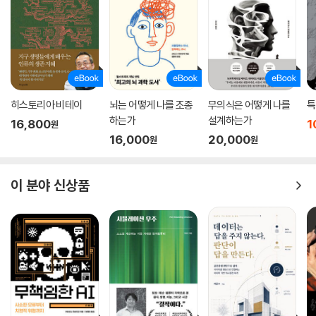
진화론과 사회심리학의 범주화 및 비인간화 연구 내용과 결합해 집단적 폭
력의 총체적 그림을 그릴 수 있게 한다.
신경학적 수준에서 복종의 메커니즘을 확인하려는 저자의 실험 의도에는
사회적 개입에 대한 고려가 이미 전제돼 있다. 복종에 의한 잔혹 행위가 ‘어
떻게’ 일어나는지 확인할 수 있다면 사회가 이를 예방할 수도 있기 때문이
히스토리아 비테이
뇌는 어떻게 나를 조종
무의식은 어떻게 나를
특
다. 각각의 실험 결과는 명령을 거부할 수 있는 주체적 의지에 대한 힌트를
하는가
설계하는가
제공한다. 그에 더해 책은 실제 역사에서 부도덕한 명령을 거부하고 타인
16,800
1
원
16,000
20,000
을 도우려고 노력했던 이들도 소개하고 있다. 르완다 집단학살 당시 적극
원
원
적으로 구조 활동을 했던 펠리시앙 바히지와 주라 카루힘비 등에 대한 이
야기에서 독자들은 희생을 감수하며 정의를 택한 이들의 실제 모습을 확인
이 분야 신상품
할 수 있다.
우리 모두가 ‘괴물’이다
‘악의 평범성’에 대한 과학적 해답
“그들이 악마가 아니었다는 것이 악마적이다.”
유대인 철학자 한나 아렌트는 1961년 예루살렘에서 열린 재판에서 전범