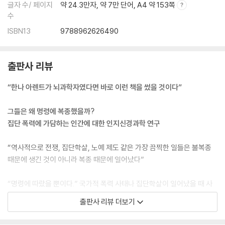
7장 결론: 어떻게 평범한 사람들이 부도덕함에 맞서 싸우는 것일까? 306
글자 수/ 페이지
약 24.3만자, 약 7만 단어, A4 약 153쪽
수
역사 속에서 구조자 알아보기 313
ISBN13
9788962626490
타인을 도우려고 모든 위험을 무릅쓰는 사람은 누구인가? 319
비용이 많이 드는 도움 행위의 신경과학 325
실험실 환경에서 사람들을 불복종하게 만드는 방법 329
출판사 리뷰
부도덕한 명령에 대한 저항의 신경과학 334
“한나 아렌트가 뇌과학자였다면 바로 이런 책을 썼을 것이다”
결론 340
그들은 왜 명령에 복종했을까?
에필로그: 희망의 지평선 342
집단 폭력에 가담하는 인간에 대한 인지신경과학 연구
감사의 글 346
“역사적으로 전쟁, 집단학살, 노예 제도 같은 가장 끔찍한 일들은 불복종
참고문헌 350
때문에 생긴 것이 아니라 복종 때문에 일어났다”
찾아보기 376
“명령에 따랐을 뿐이다.” 국가적 폭력 사태나 집단학살이 일어났을 때 사
건의 책임자들을 포함해 모든 가담자에게서 들을 수 있는 책임 회피성 진
출판사 리뷰 더보기
술이다. 제2차 세계대전 전범의 책임을 물었던 1차 뉘른베르크 국제군사재
판에 기소된 24인의 지도자 대다수가 주장한 변론이기도 하다. 물론 이들