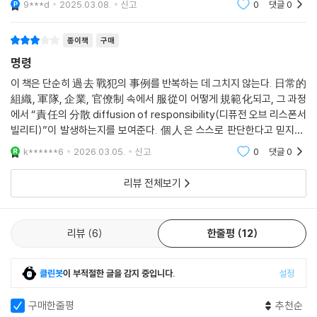
명령에 따르는 행동의 신경적 뿌리 찾기
9***d
2025.03.08.
신고
0
댓글
0
나왔습니다. 밀
“그보다 나는 사람들이 다른 사람에게 고통을 주는 명령에 복종하기로 동
종이책
구매
의했을 때 그들의 뇌에서 무슨 일이 일어나는지 이해하고 싶었다.”
명령
이 책은 단순히 過去 戰犯의 事例를 반복하는 데 그치지 않는다. 日常的
에밀리 캐스파는 자신의 연구가 밀그램 실험의 영향 아래에서 고안되었다
組織, 軍隊, 企業, 官僚制 속에서 服從이 어떻게 規範化되고, 그 과정
고 설명하고 있다. 1961년 심리학자 스탠리 밀그램이 시행한 ‘귄위에 대한
에서 “責任의 分散 diffusion of responsibility(디퓨전 오브 리스폰서
복종’ 연구는 실험자의 명령을 받은 참여자가 다른 이에게 얼만큼의 고통
빌리티)”이 발생하는지를 보여준다. 個人은 스스로 판단한다고 믿지만,
을 줄 수 있는지를 확인한 실험이다. 실험에서는 참여자 65퍼센트가 상대
實際로는 制度와 權威의 枠 안에서 思考를 委任하는 경우가 적지 않다
k******6
2026.03.05.
신고
0
댓글
0
의 “비명과 애원에도 불구하고” 명령에 따라 최대치인 450볼트의 전압을
는 冷徹한 診斷이다.
가했다는 결과가 나타나 충격을 주었다. 이 실험은 복종 연구에 있어 가장
리뷰 전체보기
중요한 레퍼런스로 자리잡았고 이어진 다른 연구자들의 유사 실험들은 밀
그램 실험 결과가 반복적으로 나타난다는 것을 확인해 주었다.
리뷰
6
한줄평
12
밀그램 실험과 여타의 유사 실험들은 모두 특별한 동기 없이 명령만으로도
인간이 다른 인간에게 상당한 수준의 해를 끼칠 수 있다는 점을 보여주고
클린봇
이 부적절한 글을 감지 중입니다.
설정
있다. 하지만 에밀리 캐스파는 밀그램 실험과 유사 실험들이 “주어진 상황
에서 개인이 권위자의 명령에 복종할 것인지 아닌지만 알려주었다”는 점
구매한줄평
추천순
을 지적한다. 그동안의 연구로는 “사람들이 명령에 따를 때 잔혹 행위를 저