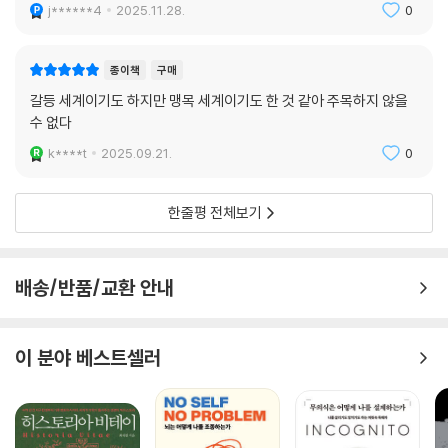
j******4
2025.11.28.
0
“우리가 동물이 아닌데도 사람을 죽이고 동물이 되라고 지시한 것은 바로
나쁜 지도자입니다. 맞아요. 이 일을 일으킨 것은 우리가 아니라 지도자였
종이책
구매
습니다.”
갈등 세계이기도 하지만 맹목 세계이기도 한 것 같아 주목하지 않을
수 없다
『명령에 따랐을 뿐!?』은 단순히 연구 결과를 나열한 책이 아니다. 명령에
k****t
2025.09.21.
0
복종할 때 일어나는 개인의 신경적 작용은 기존 사회?심리학적 연구들에
대한 분석과 통합을 통해 사회 현상을 파악할 수 있는 넓은 이해로 확장된
한줄평 전체보기
다. 즉 저자의 연구들은 집단학살이라는 이해할 수 없는 사건의 전모를 파
악하기 위한 일종의 패치워크와 같다. 예를 들어 집단학살이 발생한 르완
다와 캄보디아에서의 가해자 인터뷰는 매우 인상적이다. 이들이 저마다 다
배송/반품/교환 안내
른 형태로 고백하는 예의 명령에 복종했다는 취지의 진술은 실험 결과가
말해주는 뇌의 신경적 작용이 어떻게 현실화할 수 있는지 놀랍도록 선명히
보여준다. 또한 명령받는 자뿐만 아니라 명령을 내리는 자 역시 낮은 수준
이 분야 베스트셀러
의 책임감을 느낀다는 실험 결과는 책임 분산에 대한 기존 연구들과 상응
하며 군대 등 계층적 구조에서 집단 폭력이 쉽게 일어나는 현상을 설명해
준다. 공감에 대한 연구 해설도 눈여겨볼 만한다. 명령을 받을 때 공감과 관
련한 뇌 활동의 감소는 인간이 외집단과 내집단에 차별적 공감을 보인다는