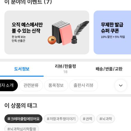
이 분야의 이벤트
7
리뷰/한줄평
도서정보
배송/반품/교환
18
저자 소개
관련분류
품목정보
출판사 리뷰
이 상품의 태그
#크레마클럽에있어요
#저항과투쟁이야기
#권력
#뇌과학
#뇌과학심리학활용