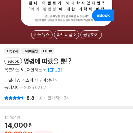
카드뉴스
파트너샵
공유하기
소득공제
크레마클럽
EPUB
명령에 따랐을 뿐!?
eBook
복종하는 뇌, 저항하는 뇌
EPUB
에밀리 A. 캐스파
저
이성민
역
동아시아
2025.02.07.
8.8
판매지수
24
18
14,000
원
14,000