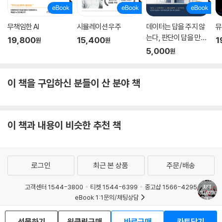
아돌프 아이히만이 자신은 독일이라는 “기계의 작은 톱니바퀴 이에 불과
했다”며 명령에 따랐을 뿐이라는 주장을 반복하는 것을 보고 악의 평범성
무책임한 AI
시뮬레이션 우주
데이터는 답을 주지 않
뮤
개념을 제시한 바 있다. 수백만 명의 유대인 학살을 주도한 아이히만은 ‘괴
는다, 판단이 답을 만든
19,800
15,400
1
원
원
물’이나 ‘악마’가 아니라 윤리적 주체로서 사유하지 못한 무능한 인간에 불
다.
5,000
원
과하다는 것이다. 악의 평범성 개념은 당시 아이히만과 전범들에게 면죄부
를 제공할 수 있다는 오해를 받기도 했지만, 이제 모든 이들이 전체주의 체
제에서 손쉽게 악인이 될 수 있다는 경고로 받아들이고 있다.
이 책을 구입하신 분들이 산 분야 책
책에서 저자는 명령에 저항하는 이들에게서 일어나는 신경학적 변화를 연
구하며 마주친 특별한 곤란을 고백한다. 불복종하는 이들의 뇌를 관찰하기
이 책과 내용이 비슷한 추천 책
위해서는 강압적 명령에 따르지 않는 이가 있어야 했다. 하지만 불복종률
이 너무 낮아 실험 설계를 계속해서 번복할 수밖에 없었다는 것이다. 명령
에 복종하는 뇌에서 일어나는 책임감과 공감 능력, 죄책감의 감소 결과는
에밀리 캐스파의 연구를 악의 평범성에 대한 과학적 해답으로 느껴지게 한
로그인
최근 본 상품
주문/배송
다. 한나 아렌트가 말하고자 한 것과 같이 복종의 평범성은 인류에 대한 절
망적 진단이 아니다. 오랜 시간 집단을 형성해 문명을 발전시킨 인류는 자
고객센터 1544-3800
티켓 1544-6399
중고샵 1566-4295
연스럽게 내집단을 따르고 외집단을 배척하도록 진화해 왔다. 복종에 대한
eBook 1:1문의/채팅상담
신경과학적 결과를 경유한 저자 역시 부당한 명령에 굴복한 이들을 ‘악
예스이십사(주) 사업자 정보
인’이나 ‘괴물’로 상정하는 것을 경계하려 한다. 이러한 감정적 분류가 “사
선물하기
원클릭구매
바로구매
카트담기