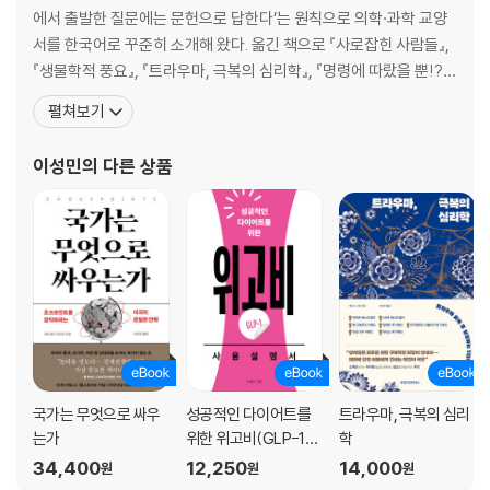
에서 출발한 질문에는 문헌으로 답한다’는 원칙으로 의학·과학 교양
주체의식과 인간의 두뇌 157
서를 한국어로 꾸준히 소개해 왔다. 옮긴 책으로 『사로잡힌 사람들』,
자신의 행동에 책임지기 162
『생물학적 풍요』, 『트라우마, 극복의 심리학』, 『명령에 따랐을 뿐!?』
개인 간 책임의 분산 167
등이 있다. 학창 시절 글쓰기로 여러 차례 수상했고, 가족의 권유로 의
펼쳐보기
복종 상황에서 감소된 주체성과 책임감의 신경적 근원 173
대에 진학했다. 지금은 환자 이야기와 과학적 통찰을 연결하는 글쓰
고도로 계층적인 사회 구조의 영향 181
기를 지향한다. GLP?1 계열 주사제가 국내에 본격 도입된 뒤 위고비
이성민
의 다른 상품
결론 186
(세마글루타이드)에 관한 질문이 빠르게
4장 복종할 때의 도덕적 감정 188
뇌는 공감을 느끼도록 설정되어 있다 191
공격성 증가, 공감 저하, 공감 조절 203
‘우리’ 대 ‘그들’ - 비인간화와 집단 잔혹행위로 가는 길 214
인간 행동에 미치는 비인간화의 영향 223
명령 복종은 죄책감과 관련된 신경 기반에 영향을 미친다 229
결론 234
국가는 무엇으로 싸우
성공적인 다이어트를
트라우마, 극복의 심리
는가
위한 위고비(GLP-1)
학
사용설명서
5장 명령을 내릴 때 명령자의 뇌 속에서는 236
34,400
12,250
14,000
원
원
원