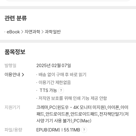
계층적 사슬의 복잡성에 관하여 243
지도자들이 자신의 명령 아래 행해진 잔혹행위를 책임지는 경우는 얼마나
관련 분류
될까? 245
지도자의 도덕적 의사 결정 251
eBook
자연과학
과학일반
명령자와 중간자의 뇌 256
기계에 명령하기: 계층적 사슬의 새로운 과제? 262
품목정보
6장 황폐함은 어디에나 있다 266
발행일
2025년 02월 07일
외상 후 스트레스 장애의 이해 271
이용안내
배송 없이 구매 후 바로 읽기
스트레스가 많은 사건은 뇌를 변화시킨다 275
이용기간 제한없음
전투원들의 말하지 않은 고통 280
TTS 가능
전쟁의 도덕적 결과 283
저작권 보호를 위해 인쇄 기능 제공 안함
전쟁 트라우마 피해자의 PTSD 288
지원기기
크레마,PC(윈도우 - 4K 모니터 미지원),아이폰,아이
회복력의 개념 294
패드,안드로이드폰,안드로이드패드,전자책단말기(저
트라우마의 후유증이 세대를 거쳐 전해질 수 있을까? 298
사양 기기 사용 불가),PC(Mac)
전쟁, 트라우마, 갈등, 전쟁, 트라우마, 갈등: 끝없는 순환 303
파일/용량
EPUB(DRM) | 55.11MB