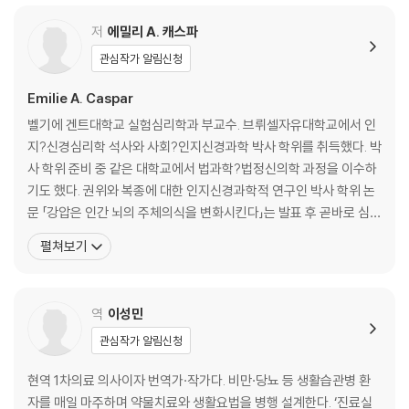
인터뷰 해석 080
집단 공격 082
저
에밀리 A. 캐스파
(나쁜) 권위에 대한 복종 084
관심작가 알림신청
강요에 따른 가담 090
결론 106
Emilie A. Caspar
벨기에 겐트대학교 실험심리학과 부교수. 브뤼셀자유대학교에서 인
2장 복종에 관한 실험적 연구의 간략한 역사 108
지?신경심리학 석사와 사회?인지신경과학 박사 학위를 취득했다. 박
사 학위 준비 중 같은 대학교에서 법과학?법정신의학 과정을 이수하
복종 연구의 탄생: 초기 실험 연구의 통찰력 112
기도 했다. 권위와 복종에 대한 인지신경과학적 연구인 박사 학위 논
밀그램의 복종 실험 116
문 「강압은 인간 뇌의 주체의식을 변화시킨다」는 발표 후 곧바로 심리
밀그램과 유사한 접근법을 사용한 다른 연구 121
학계 및 과학계의 센세이션을 일으키며 주목받았다. 해당 논문은 학
펼쳐보기
밀그램과 유사한 연구의 결함 126
문적 가치를 인정받아 2016년 벨기에왕립아카데미 심리학상, 의식
밀그램의 연구 이후의 복종 연구 130
과학연구협회 윌리엄제임스상, 이븐스 과학상 등을 수상했다. 관련
복종을 연구하는 새로운 실험적 접근법 133
연구를 지속해 2017년에는 국제 심리학회의 라이징스타에 노미네이
역
이성민
실험실 실험이 실제 잔혹행위를 반영할 수 있을까? 147
트
결론 148
관심작가 알림신청
3장 우리는 어떻게 우리 행동에 주인의식과 책임감을 가지는 것일까? 15
현역 1차의료 의사이자 번역가·작가다. 비만·당뇨 등 생활습관병 환
0
자를 매일 마주하며 약물치료와 생활요법을 병행 설계한다. ‘진료실