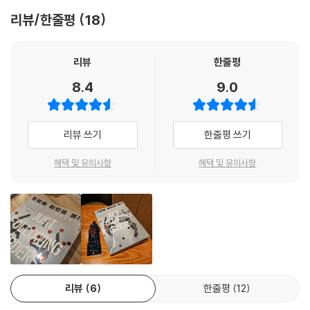
의 변명은 참작되지 않았고, 세 명을 제외한 모두가 유죄 판결을 받았으며
리뷰/한줄평
18
그중 12명의 피고인은 사형에 처해졌다. 그럼에도 지시체계 최하단에서 명
령에 따라 잔혹한 행위를 수행한 사병들과 부사관을 어떻게 처벌해야 할지
는 논쟁의 대상이 됐다. 강압적 상황에서 명령을 따르는 이들에게는 일시
리뷰
한줄평
적으로 자유의지가 없어지는 걸까? 그렇다고 해도 그토록 잔혹한 행위들
8.4
9.0
을 단순히 명령 때문에 실행할 수 있는 걸까?
『명령에 따랐을 뿐!?: 복종하는 뇌, 저항하는 뇌』는 벨기에 겐트대학교 실
리뷰 쓰기
한줄평 쓰기
험심리학과 부교수 에밀리 A. 캐스파가 2016년부터 지속해 온 자신의 연
구들을 정리해 명령에 복종할 때 인간의 뇌에서 일어나는 인지신경과학적
혜택 및 유의사항
혜택 및 유의사항
과정을 밝힌 책이다. 책은 또한 방대한 사회?심리학 및 인지신경과학 자료
를 분석해 집단학살?집단 폭력 사태가 일어나는 원인에 대한 종합적 지식
을 제공한다. 특별한 점은 한정된 연구 틀에 머무르지 않는다는 점이다. 저
자는 통제된 환경과 일부 인구 집단에 국한되는 실험실 연구의 한계를 인
정하고 집단학살이 발생했던 르완다, 캄보디아를 방문해 실제 학살의 가해
자들을 인터뷰한 후 실험 결과를 종합해 낸다. 그뿐 아니라 이들 정보를 바
탕으로 우리 사회가 집단적 폭력에 물들지 않도록 예방할 수 있는 방법도
리뷰
6
한줄평
12
모색하고 있다.