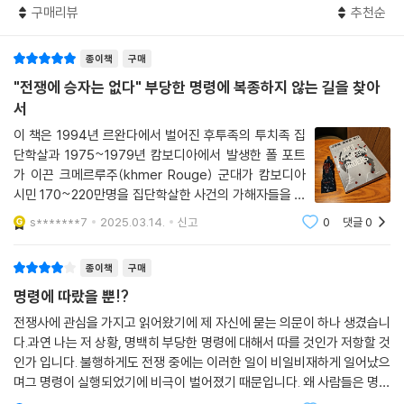
구매리뷰
추천순
신경심리학 및 인지신경과학을 전공한 에밀리 캐스파는 권위와 명령에 대
한 복종이 개인의 행동에 어떤 영향을 미치는지 연구해 왔다. 캐스파 연구
종이책
구매
의 독창성은 명령과 수행 과정에서 일어나는 실험자의 변화를 인지신경과
학의 수준에서 객관적으로 관찰한다는 것이다. 기존의 심리학 연구가 인간
"전쟁에 승자는 없다" 부당한 명령에 복종하지 않는 길을 찾아
이 명령에 복종해 어떤 잔혹한 행동까지 할 수 있는지를 보여주는 데 그쳤
서
다면, 그의 연구는 명령에 따르는 사람의 뇌에서 나타나는 변화와 그 의미
이 책은 1994년 르완다에서 벌어진 후투족의 투치족 집
를 밝혀준다. 박사 학위 논문 「강압은 인간 뇌의 주체의식을 변화시킨다」는
단학살과 1975~1979년 캄보디아에서 발생한 폴 포트
이러한 뇌과학적 접근법으로 센세이션을 일으켰고 일거에 심리학계 및 과
가 이끈 크메르루주(khmer Rouge) 군대가 캄보디아
학계의 이목을 집중시켰다. 캐스파는 이 논문으로 2016년 3년마다 최고
시민 170~220만명을 집단학살한 사건의 가해자들을 대
의 심리학 박사 논문을 뽑는 벨기에 왕립아카데미 심리학상을 수상했고,
상으로 심층면접과 뇌파검사 등을 한 연구 결과를 보여준
s*******7
2025.03.14.
신고
0
댓글
0
다.때마침 한국에서는 2024년 12월 3일 계엄이 선포되
같은 해 관련 연구물에 수여하는 의식과학연구협회 윌리엄제임스상과 이
었고 국민을 지키는 의무를 부여받은 군이 국민을 대표하
븐스 과학상을 모두 수상했다. 같은 주제로 일련의 연구들이 이어져 2017
종이책
구매
는 국회
년에는 국제 심리학회의 라이징스타에 노미네이트 됐고, 2023년에는 국
명령에 따랐을 뿐!?
제 사회신경과학회의 얼리커리어상을 수상했다. 이 둘은 모두 연구 경력이
짧은 신인 연구자를 위한 상으로 캐스파의 행보가 얼마나 큰 관심을 받고
전쟁사에 관심을 가지고 읽어왔기에 제 자신에 묻는 의문이 하나 생겼습니
다.과연 나는 저 상황, 명백히 부당한 명령에 대해서 따를 것인가 저항할 것
있는지 가늠할 수 있는 수상이다.
인가 입니다. 불행하게도 전쟁 중에는 이러한 일이 비일비재하게 일어났으
며그 명령이 실행되었기에 비극이 벌어졌기 때문입니다. 왜 사람들은 명백
복종하는 뇌에서는 무슨 일이 일어날까?
히 타인을 해치게 될 명령에 따랐을까요?거기에 대해서 분석연구한 책이