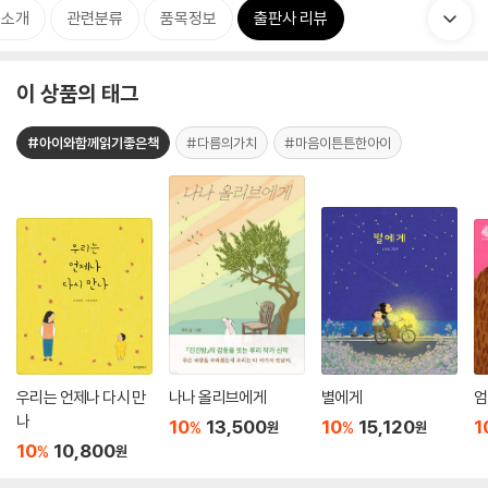
 소개
관련분류
품목정보
출판사 리뷰
이 상품의 태그
#아이와함께읽기좋은책
#다름의가치
#마음이튼튼한아이
우리는 언제나 다시 만
나나 올리브에게
별에게
엄
나
10
13,500
10
15,120
1
%
%
원
원
10
10,800
%
원