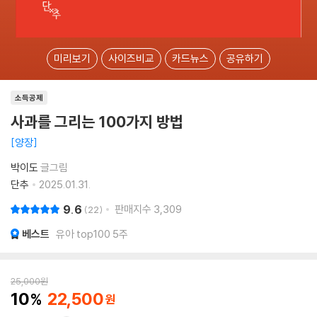
미리보기
사이즈비교
카드뉴스
공유하기
소득공제
사과를 그리는 100가지 방법
양장
박이도
글그림
단추
2025.01.31.
9.6
판매지수
3,309
22
베스트
유아 top100 5주
25,000
원
10
22,500