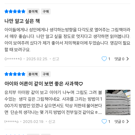
에 대해 이야기하고 있지만, 역설적으로 그리기에 방법이 없다는 점을 전
하고 싶다. 어떤 방식으로든 자신만의 방법을 찾아 자유롭게 표현하길 바
종이책
구매
란다”고 말하고 있다. 단순한 따라 그리기 책이 아니라, 아이들이 스스로
나만 알고 싶은 책
탐구하고 발견하는 과정 자체를 즐길 수 있도록 설계된 것이다.
아이들에게나 성인에게나 생각하는방향을 다각도로 열어주는 그림책이라
서 매우 좋습니다. 나만 알고 싶을 정도로 멋지다고 생각하면 읽어봅니다.
100가지의 의미, 채워가는 과정
아이 보여주려 샀다가 제가 좋아서 저의책꽂이에 두었습니다. 영감이 필요
할 때 보려구요.
책 제목에는 ‘100가지’라는 숫자가 들어가 있지만, 사실 이 책에는 100가
지의 방법으로 완전히 채워져 있지는 않다. 그리고 그럴 필요도 없다. ‘10
0******0
2025.02.25.
신고
1
댓글
0
0’이라는 숫자는 완결된 정답이 아니라, 끝없이 확장될 가능성을 상징한
다. 이 책의 마지막 페이지는 열려 있다. 독자들은 책에 나오는 방법들을 따
종이책
구매
라 하다가, 자신만의 방식으로 그림을 그리기 시작할 것이다. 결국 이 책을
아이와 어른이 같이 보면 좋은 사과책♡
완성하는 것은 독자들이다.
유치부 아이랑 같이 보고 이야기 나누며 그림도 그려 볼
수있는 생각 깊은 그림책이네요. 사과를 그리는 방법이 1
누구나 그림을 그릴 수 있다.
00가지 방법만 있겠냐 싶으면서도 막상 저한테 물어본다
면 단순히 생각나는 몇 가지 방법이 전부일것 같아요ㅎㅎ
《사과를 그리는 100가지 방법》은 어린이만을 위한 책이 아니다. 그림을
세상에는 참 많은 사람이 있고 제 각각 특성을 지닌 아이
t*****o
2025.02.19.
신고
1
댓글
0
시작하고 싶지만 선뜻 용기가 나지 않는 어른들에게도 훌륭한 입문서가 될
들이 살아갈텐데 남들처럼 살아가라고 강요하면 안 되는
수 있다. 이 책을 통해 우리는 다시 한번 그림을 ‘잘’ 그리는 것이 아니라 ‘자
데 하는 으른이 반성도 해봅니다.