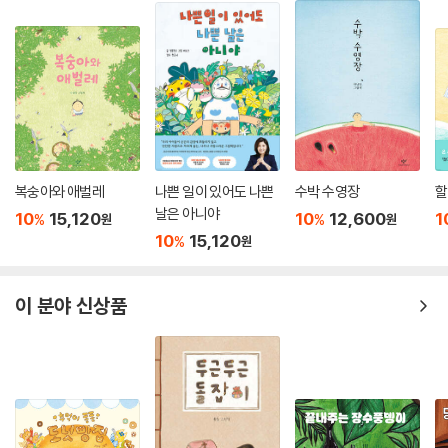
복숭아와 애벌레
나쁜 일이 있어도 나쁜
수박 수영장
할
날은 아니야
10
15,120
10
12,600
1
%
%
원
원
10
15,120
%
원
이 분야 신상품