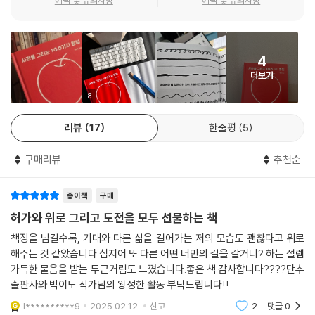
며 새로운 시각을 탐구한다. 이는 단순한 미술서가 아니라, 표현의 자유와
자기 발견을 위한 실험이기도 하다.
4
박이도 작가는 “어린 시절, 감정이 북받쳐올랐을 때 그림을 그리며 스스로
더보기
를 위로했다”고 말한다. 그림은 기쁨과 슬픔, 화와 설렘을 표현하는 도구이
자, 자신만의 세계를 구축하는 과정이다. 이 책은 모든 아이들이 자신의 감
8
정과 생각을 자유롭게 그려낼 수 있도록 돕는 길잡이가 될 것이다.
리뷰
17
한줄평
5
‘사과’라는 단순한 형태 속 무한한 가능성
구매리뷰
추천순
사과는 예술사에서 중요한 소재였다. 폴 세잔, 르네 마그리트 등 여러 화가
종이책
구매
들이 사과를 통해 자신만의 조형 언어를 실험했다. 박이도 작가는 ‘사과’라
는 단순한 형태를 통해 아이들에게 다양한 시도를 유도한다. 겹쳐진 사과,
허가와 위로 그리고 도전을 모두 선물하는 책
반으로 자른 사과, 떠다니는 사과, 점으로 그린 사과, 선으로만 표현한 사
책장을 넘길수록, 기대와 다른 삶을 걸어가는 저의 모습도 괜찮다고 위로
과… 다양한 실험 속에서 아이들은 ‘잘 그리는 것’이 아닌 ‘자기만의 표현 방
해주는 것 같았습니다.심지어 또 다른 어떤 너만의 길을 갈거니? 하는 설렘
식’을 찾게 된다.
가득한 물음을 받는 두근거림도 느꼈습니다.좋은 책 감사합니다????단추
출판사와 박이도 작가님의 왕성한 활동 부탁드립니다!!
이 책은 특정한 미술 기법을 강요하지 않는다. 오히려 “사과를 그리는 방법
l**********9
2025.02.12.
신고
2
댓글
0