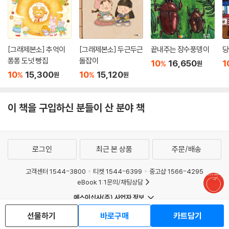
[그래제본소] 추억이
[그래제본소] 두근두근
끝내주는 장수풍뎅이
당
퐁퐁 도넛 빵집
돌잡이
10
16,650
1
%
원
10
15,300
10
15,120
%
%
원
원
이 책을 구입하신 분들이 산 분야 책
로그인
최근 본 상품
주문/배송
고객센터 1544-3800
티켓 1544-6399
중고샵 1566-4295
eBook 1:1문의/채팅상담
예스이십사(주) 사업자 정보
이용약관
개인정보처리방침
청소년보호정책
선물하기
바로구매
카트담기
PC버전
회사소개
거래처관계자께