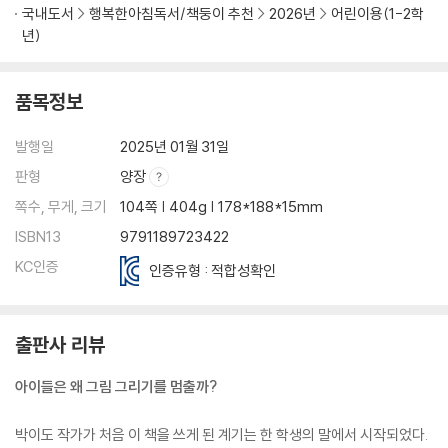
국내도서
행복한아침독서/책둥이 추천
2026년
어린이용(1-2학
년)
품목정보
발행일
2025년 01월 31일
판형
양장
쪽수, 무게, 크기
104쪽 | 404g | 178*188*15mm
ISBN13
9791189723422
KC인증
인증유형 : 적합성확인
출판사 리뷰
아이들은 왜 그림 그리기를 멈출까?
박이도 작가가 처음 이 책을 쓰게 된 계기는 한 학생의 말에서 시작되었다.