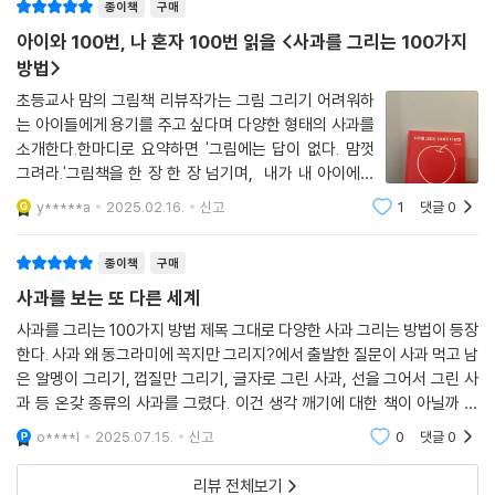
종이책
구매
기답게’ 그리는 것이 중요하다는 사실을 깨닫게 된다. 책을 처음부터 끝까
지 읽을 필요는 없다. 마음에 드는 페이지를 펼쳐놓고, 그 순간 떠오르는 대
아이와 100번, 나 혼자 100번 읽을 <사과를 그리는 100가지
로 사과를 그려보면 된다. 어른도, 아이도, 누구나 각자의 방식으로 표현할
방법>
수 있다. 그림은 특별한 재능이 있는 사람만의 것이 아니다. 이 책을 통해
초등교사 맘의 그림책 리뷰작가는 그림 그리기 어려워하
더 많은 사람들이 그림을 다시 즐길 수 있기를 바란다.
는 아이들에게 용기를 주고 싶다며 다양한 형태의 사과를
소개한다.한마디로 요약하면 '그림에는 답이 없다. 맘껏
그려라.'그림책을 한 장 한 장 넘기며, 내가 내 아이에게
그려주었던 수 많은 도식화 된 그림들에 대한 반성과 함
y*****a
2025.02.16.
신고
1
댓글
0
께, 이 책이 내 아이에게 줄 수 있는 창의성의 씨앗이 될 것
같다는 생각이 들었다. 무릇 창의성이란
종이책
구매
사과를 보는 또 다른 세계
사과를 그리는 100가지 방법 제목 그대로 다양한 사과 그리는 방법이 등장
한다. 사과 왜 동그라미에 꼭지만 그리지?에서 출발한 질문이 사과 먹고 남
은 알멩이 그리기, 껍질만 그리기, 글자로 그린 사과, 선을 그어서 그린 사
과 등 온갖 종류의 사과를 그렸다. 이건 생각 깨기에 대한 책이 아닐까 싶
다.
o****l
2025.07.15.
신고
0
댓글
0
리뷰 전체보기