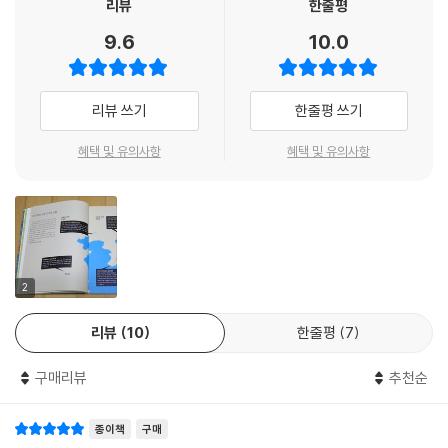
리뷰
한줄평
무관 정걸은 임진왜란이 일어나기 30～40년 전, 배 위에서 대포를 쏠 수
9.6
10.0
있도록 설계된 ‘판옥선’을 개발한 사람이다. 거북선에 가려 널리 알려지지
는 않았지만, 단 3척뿐이던 거북선과 함께, 해전을 이끌었던 배가 바로 판
옥선으로, 임진왜란 당시 대표적인 싸움배이다. 이밖에도 여러 가지 무기
리뷰 쓰기
한줄평 쓰기
를 개발해 꾀돌이 발명왕으로 불리던 정걸은 거급 해전을 치르며, 이 분야
최고의 전문가가 된다. 북방 여진족을 몰아내는 데 여념이 없었던 조선이
혜택 및 유의사항
혜택 및 유의사항
육지전을 중시하면서 정걸의 이름이 잊혀지는 듯 했으나, 임진왜란 발발과
함께 이순신을 만나면서 그 명성을 되찾게 된다. 자신보다 나이가 서른 살
이나 많은 사람에게 손을 내밀 수 있는 이순신의 열린 마음과 기꺼이 그의
부하가 되어 준 정걸 장군으로 인해 조선 수군은 아무도 넘볼 수 없는 힘을
갖게 된다. 이후 정걸은 부산포해전을 승리로 이끌고, 행주대첩에서도 커
다란 역할을 한다.
2
리뷰
10
한줄평
7
물길 연구에 바친 삶_ 물귀신 어영담
구매리뷰
추천순
해전에서 승리의 관건은 바닷물의 흐름을 얼마나 정확하게 파악하느냐에
종이책
구매
있다. 출세 길을 마다하고 평생 물길 연구에 삶을 바친 어영담도 이순신을