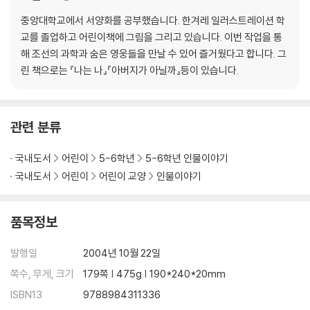
중앙대학교에서 서양화를 공부했습니다. 한겨레 일러스트레이션 학
교를 졸업하고 어린이책에 그림을 그리고 있습니다. 이번 작업을 통
해 조선의 과학과 숨은 영웅들을 만날 수 있어 즐거웠다고 합니다. 그
린 책으로는 『나는 나』『아버지가 아닐까』등이 있습니다.
관련 분류
국내도서
어린이
5-6학년
5-6학년 인물이야기
국내도서
어린이
어린이 교양
인물이야기
품목정보
발행일
2004년 10월 22일
쪽수, 무게, 크기
179쪽 | 475g | 190*240*20mm
ISBN13
9788984311336