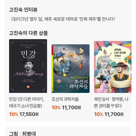
을 위한 제주 4.3》, 《제주 4.3을 묻는 10대에게》, 《신비 섬 제주 유
고진숙
인터뷰
산》으로 이어지는 역사 이야기를 써 왔고
[읽다]
1년 열두 달, 매주 새로운 테마로 ‘진짜 제주’를 만나다!
고진숙
의 다른 상품
민강 (또 다른 이야기,
조선의 과학자들
목민심서 : 정약용, 나
태극기 소녀 민금봉)
쁜 관리를 꾸짖다
10
11,700
%
원
10
17,550
10
11,700
%
%
원
원
그림 : 최병대