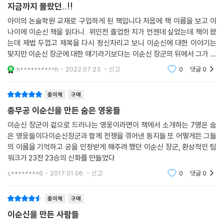
만든 숨은 영웅이다. 그렇잖아도 물길 전문가를 찾고 있던 이순신은 어영
지금까지 몰랐던..!!
담을 찾아내 물귀신의 눈을 얻음으로써 바다 싸움에서 승리의 발판을 마련
아이의 논술학원 교재로 구입하게 된 책입니다.처음에 책 이름을 보고 이
한다. 어영담은 이후 31인의 특공대를 조직해 당항포해전을 승리로 이끈
나이에 이순신 책을 읽다니.. 위인전 졸업한 지가 언젠데 싶었는데 책이 왔
다.
는데 제법 두껍고 제목을 다시 정신차리고 보니 이순신에 대한 이야기는
맞지만 이순신 장군에 대한 얘기라기보다는 이순신 장군의 뒤에서 그가 과
업을 잘 해낼 수 있도록 도와준 사람들에 대한 얘기였구나 싶었어요. 아이
h**********h
2022.07.23.
신고
0
댓글
0
가 재미있게 잘
화약은 내게 맡겨라_ 염초 제조 기술자 이봉수
종이책
구매
임진왜란은 화약 전쟁이다. 전쟁이 한창 진행될 무렵 조선 수군에 화약이
충무공 이순신을 만든 숨은 영웅들
떨어지자 이순신은 급히 이봉수를 찾는다. 이봉수는 바다 속에 철쇄를 심
을 때 나무 도르래를 이용하는 발상을 하기도 하고, 봉수대를 마치 예술품
이순신 장군이 겉으로 드러나는 영웅이라면이 책에서 소개하는 7명은 숨
은 영웅들이다이순신장군과 함께 전쟁을 겪어낸 동지들 또 어떻게든 그들
처럼 완벽하게 설치할 만큼 과학자다운 역량을 보였던 인물이다. 이순신은
의 이름을 기억하고 공을 인정받게 해주려 했던 이순신 장군, 환상적인 팀
이봉수의 가능성을 염두에 두고 있다가 위기 상황이 닥치자 이봉수를 찾은
워크가 23전 23승의 신화를 만들었다
것이다. 이봉수는 애매한 기록 하나를 근거로 수없이 많은 실험을 거듭한
끝에 화약의 재료인 염초 제조에 성공하고, 따라서 조선은 승리의 폭죽을
c********6
2017.01.06.
신고
0
댓글
0
다시 쏠 수 있었다.
종이책
구매
이순신을 만든 사람들
조총의 비밀을 밝혀라_ 정사준