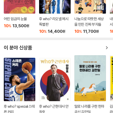
억하도록 만드는 것이다.
어린 임금의 눈물
후 who? 리오넬 메시
나눔으로 따뜻한 세상
내
특별판
을 만든 진짜 부자들
시
10
13,500
%
원
운
10
14,400
10
11,700
1
%
%
원
원
이 분야 신상품
후 who? special 스테
후 who? 근현대사 안
말로 나라를 구한 헌마
김
픈 커리
창호
공신 김만일
라