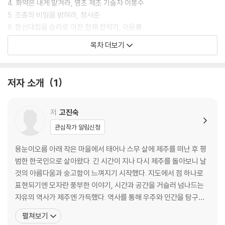
4. 화약은 내게 맡겨라, 염초 제조 기술자 이봉수
5. 조총의 비밀을 밝혀라, 정사준
6. 한산대첩을 승리로 이끈 천재 전략가, 이운룡
7. 이순신이 빚진 장수, 전라우수사 이억기
목차 더보기
사라지지 않을 영원한 영웅, 이순신
연표로 보는 인물들의 발자취
저자 소개
1
저
고진숙
관심작가 알림신청
용눈이오름 아래 작은 마을에서 태어나 스무 살에 제주를 떠난 후 평
범한 한국인으로 살아왔다. 긴 시간이 지나 다시 제주를 돌아보니 날
것의 아름다움과 숭고함이 느껴지기 시작했다. 지도에서 점 하나로
표현되기엔 모자란 풍부한 이야기, 시간과 공간을 거슬러 넘나드는
자유의 역사가 제주엔 가득했다. 역사를 통해 우주와 인간을 탐구하
고 이야기를 찾아 나서는 글꾼의 삶에 이보다 더한 축복은 없을 것이
펼쳐보기
다. 《이순신을 만든 사람들》을 시작으로 《문익점과 정천익》, 《청소년