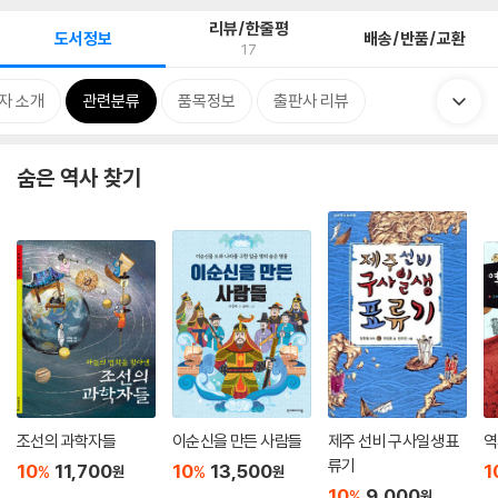
리뷰/한줄평
도서정보
배송/반품/교환
17
자 소개
관련분류
품목정보
출판사 리뷰
숨은 역사 찾기
조선의 과학자들
이순신을 만든 사람들
제주 선비 구사일생 표
역
류기
10
11,700
10
13,500
1
%
%
원
원
10
9,000
%
원