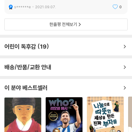
s******e
2021.09.07.
0
그리고… 사라지지 않을 영원한 영웅, 이순신
이렇듯 자신의 꿈을 소중히 여겼던 숨은 영웅들은 실력만을 존중했던 이순
한줄평 전체보기
신 장군을 만나 그 능력을 마음껏 펼칠 수 있었다. 조총으로 무장하고, 수년
간 준비 끝에 조선을 침략한 일본이 단 한 사람, 이순신 앞에 무릎꿇은 비밀
이 바로 여기에 있다.
어린이 독후감
19
끝으로 이순신 장군이 일생 동안 흔들림 없이 지켰던 몇 가지 신념을 중심
배송/반품/교환 안내
으로 진정한 영웅의 면모를 낱낱이 볼 수 있다.
이순신은 어릴 적 골목대장 시절부터 ‘싸움은 힘이 아니라 과학’임을 몸소
깨닫는다. 이때의 깨달음이 훗날 최고의 전술가요, 지장(智將)의 명성을
이 분야 베스트셀러
그에게 선물한다. 이순신은 실력과 상관없이 정쟁의 소용돌이에 좌우되는
문관보다는 실력으로 정정당당하게 평가받는 편이 낫다는 생각에 무관의
길을 선택할 만큼 다른 어떤 것보다 실력을 최우선의 가치로 삼았다.
‘어떤 경우에도 실력만이 존중되어야 한다’는 원칙, 철저한 유비무환의 자
세, ‘죽고자 하면 살고, 살고자 하면 죽는다’는 스스로에 대한 믿음……. 바
로 이러한 점들이 우리로 하여금 그를, 사라지지 않을 영원한 영웅으로 기