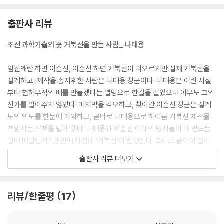
출판사 리뷰
조선 과학기술의 꽃 거북선을 만든 사람_ 나대용
임진왜란 하면 이순신, 이순신 하면 거북선이 떠오르지만 실제 거북선을
설계하고, 제작을 총지휘한 사람은 나대용 장군이다. 나대용은 어린 시절
부터 천하무적의 배를 만들겠다는 열망으로 한길을 걸었으나 아무도 그의
진가를 알아주지 않았다. 마지막을 각오하고, 찾아간 이순신 장군은 설계
도의 의도를 한눈에 파악하고, 곧바로 나대용으로 하여금 거북선 제작을
책임지는 직책을 맡게 했다. 나대용과 이순신 아래의 병사들이 배 만드는
일에 매달린지 1년 만에 마침내 ‘거북선’이 탄생한다. 그리고 곧이어 일어
난 임진왜란에서 거북선은 나라를 구하는 비밀 병기가 된다. 조선 과학기
출판사 리뷰 더보기
술의 꽃이라 할 만큼 대단히 과학적으로 설계된 거북선은 바로 나대용의
과학기술과 이순신의 전술이 합쳐진 두 사람의 예술품이라고 할 수 있다.
리뷰/한줄평
17
조선 최고의 해전 전문가_ 정걸 장군