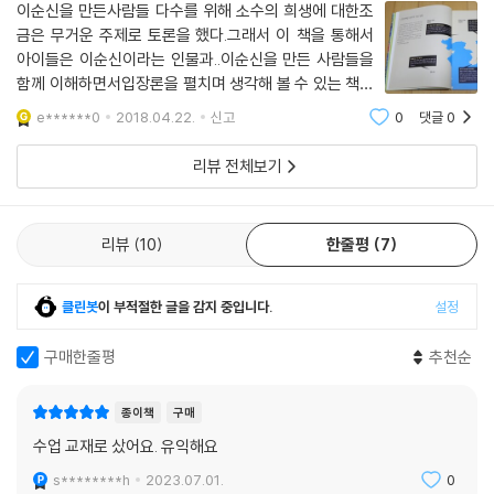
이순신을 만든사람들 다수를 위해 소수의 희생에 대한조
금은 무거운 주제로 토론을 했다.그래서 이 책을 통해서
임진왜란 당시 일본의 최대 무기는 조총이었다. 우리의 승자총통과 비교하
아이들은 이순신이라는 인물과..이순신을 만든 사람들을
면 방아쇠가 있다는 점이 다른데, 그 결정적 차이가 임진왜란 초기, 조선을
함께 이해하면서입장론을 펼치며 생각해 볼 수 있는 책이
벼랑으로 내몰았다. 임진왜란이 일어나자 상제의 몸으로 이순신을 찾아 간
였어요. 단번에 읽어내려가는 책은 아니라..꼼꼼히 챕터별
e******0
2018.04.22.
신고
0
댓글
0
정사준, 그는 조총에 버금가는 총을 만들어보겠다는 열정을 밝혔고, 이순
로 정독하기 좋고...꼭 읽혀주고 싶은 책이랍니다.추천드
신은 그를 돕겠다고 약속했다. 이후 과학기술에 열정을 품었던 이필종, 안
려요. 초등4학년이 읽었는데...내년에 읽
리뷰 전체보기
성, 동지, 언복 등과 팀을 이뤄 마침내 조총에 버금가는 정철총통을 만드는
데 성공한다. 양반 정사준과 함께 한 이들은 평민이거나 당시 백성의 대접
을 받지 못했던 노비들이다. 이순신은 이렇듯 신분과 상관없이 그들의 능
리뷰
10
한줄평
7
력과 열정을 샀으며, 결국 조선의 과학기술을 한 단계 끌어올리고, 전쟁을
승리로 이끌었다.
클린봇
이 부적절한 글을 감지 중입니다.
설정
구매한줄평
추천순
한산대첩을 승리로 이끈 천재 전략가_ 이운룡
종이책
구매
이순신은 자신의 후계자로 이운룡 장군을 꼽았다. 이운룡은 다름아닌 경쟁
자 원균의 부하이다. 1587년 여진족을 상대로 한 녹둔도 전투에서 이순신
수업 교재로 샀어요. 유익해요
과 이운룡은 서로의 자질과 됨됨이를 알아본다. 임진왜란이 일어나자, 이
s********h
2023.07.01.
0