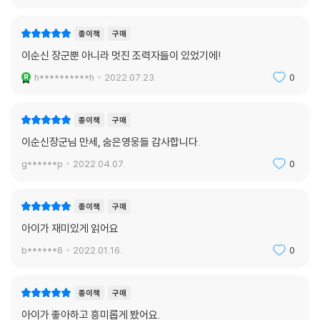
운룡은 자신의 상관인 원균을 설득해 어려운 시기에 이순신의 출전을 끌어
내도록 하고, 이순신도 비록 경쟁자의 부하이지만, 이운룡의 청을 거절하
지 않고 도와준다. 이후 한산대첩에서 이순신이 구상한 학익진이 성공할
종이책
구매
수 있도록 실질적인 유인 작전을 펼친 장수가 바로 이운룡이다. 사사로운
이순신 장군뿐 아니라 멋진 조력자들이 있었기에!
감정에 얽매이지 않는 두 장수의 합심으로 세계 해전사에 길이 남을 한산
h**********h
2022.07.23.
0
대첩을 이끌어 냈으며, 이후 일본이 다시는 조선 땅을 넘보지 못하도록 만
들었다.
종이책
구매
이순신장군님 만세, 숨은영웅들 감사합니다.
이순신이 빚진 장수_ 전라우수사 이억기
g******p
2022.04.07.
0
녹둔도 전투에서 이순신이 위기에 처했을 때, 발벗고 나서서 이순신을 도
와준 장수가 이억기이다. 명문가 자손이었던 이억기는 자칫 이순신과 경쟁
종이책
구매
관계에 설 수 있었으나 이순신의 실력을 인정하고, 2인자로서 숨은 도우미
아이가 재미있게 읽어요
가 되길 마다하지 않았다. 이후 전쟁 막바지 일본의 계략으로 이순신이 죽
b******6
2022.01.16.
0
음의 문턱에 섰을 때 조정 대신들에게 이의 부당함을 알려 이순신을 또 한
번 구해낸다. 서로를 진심으로 아꼈던 두 영웅은 지금 여수 충민사에 나란
히 모셔져 있다.
종이책
구매
아이가 좋아하고 흥미롭게 봤어요.