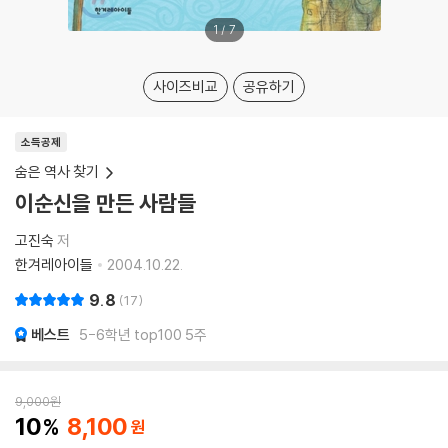
1
/
7
사이즈비교
공유하기
소득공제
숨은 역사 찾기
이순신을 만든 사람들
고진숙
저
한겨레아이들
2004.10.22.
9.8
17
베스트
5-6학년 top100 5주
9,000
원
10
8,100