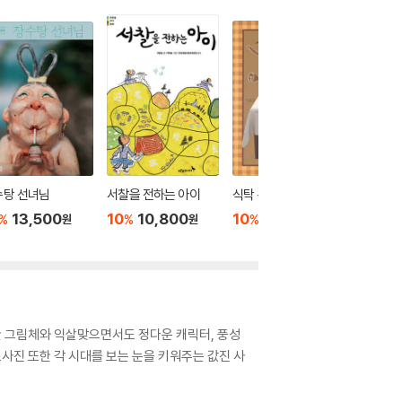
수탕 선녀님
서찰을 전하는 아이
식탁 위의 세계사
친구의 
13,500
10
10,800
10
12,600
10
1
%
%
%
%
원
원
원
한 그림체와 익살맞으면서도 정다운 캐릭터, 풍성
자료사진 또한 각 시대를 보는 눈을 키워주는 값진 사