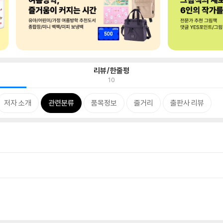
리뷰/한줄평
10
저자 소개
관련분류
품목정보
줄거리
출판사 리뷰