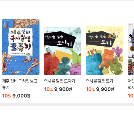
제주 선비 구사일생 표
역사를 담은 도자기
역사를 담은 토기
어
류기
역사
10
9,900
10
9,900
%
%
원
원
10
9,000
10
%
원