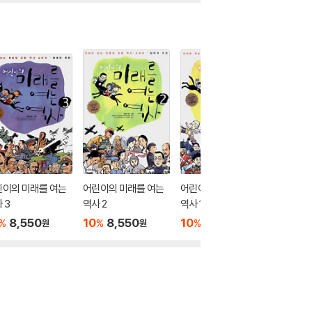
린이의 미래를 여는
어린이의 미래를 여는
어린이의 미래를 여는
강치야 
 3
역사 2
역사 1
다야
8,550
10
8,550
10
8,550
10
8
%
%
%
%
원
원
원