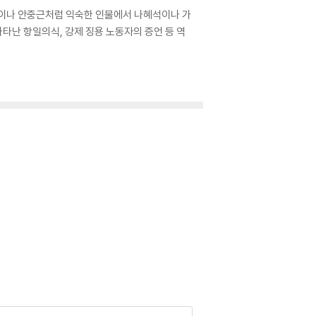
봉준이나 안중근처럼 익숙한 인물에서 나혜석이나 가
타난 항일의식, 강제 징용 노동자의 증언 등 역