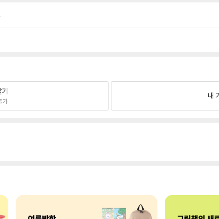
.
팔기
내 
불가