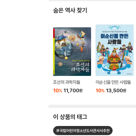
숨은 역사 찾기
조선의 과학자들
이순신을 만든 사람들
10
11,700
10
13,500
%
%
원
원
이 상품의 태그
#국립어린이청소년도서관사서추천