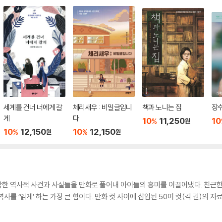
세계를 건너 너에게 갈
체리새우 : 비밀글입니
책과 노니는 집
장
게
다
10
11,250
10
%
원
10
12,150
10
12,150
%
%
원
원
딱딱한 역사적 사건과 사실들을 만화로 풀어내 아이들의 흥미를 이끌어냈다. 친근
를 ‘읽게’ 하는 가장 큰 힘이다. 만화 컷 사이에 삽입된 50여 컷(각 권)의 