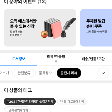
이 분야의 이벤트
13
리뷰/한줄평
도서정보
배송/반품/교환
6
자 소개
관련분류
품목정보
출판사 리뷰
이 상품의 태그
#2024한국문학의미래가될젊은작가
#내맘대로올해의책
#중쇄를찍게하자