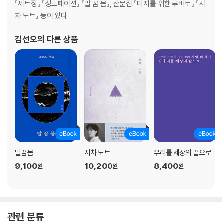
『세트장』 『싱코페이션』 『말 꿈 몸』, 산문집 『미지를 위한 루바토』 『시
쥐 놀이
차 노트』 등이 있다.
도빌 포스터 상점
녹
김선오
의 다른 상품
일요일
향수를 버리려고
박쥐를 주웠다
출구는 이쪽입니다
나이트 사커
드라이 플라워
낫 마이 폴트
2월생
코인 세탁소
말꿈몸
시차 노트
우리를 세상의 끝으로
9,100
10,200
8,400
3부
원
원
원
내 얼굴에 네가 빠지고
기립
잠과 맥박
미디엄 레어
관련 분류