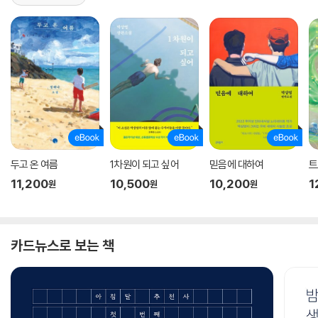
두고 온 여름
1차원이 되고 싶어
믿음에 대하여
트
11,200
10,500
10,200
1
원
원
원
카드뉴스로 보는 책