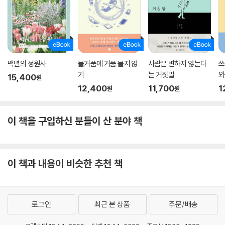
백년의 정원사
물거품에 거품 물지 않
사람은 변하지 않는다
쓰
기
는 거짓말
와
15,400
원
12,400
11,700
1
원
원
이 책을 구입하신 분들이 산 분야 책
이 책과 내용이 비슷한 추천 책
로그인
최근 본 상품
주문/배송