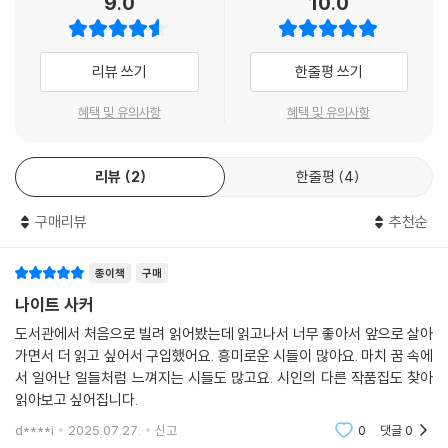
9.0
10.0
말하는 「미디엄 레어」 등등 다수 시편들은 동물이 겪는 폭력을 인간의 위치
에 놓아 이 일의 부조리함을 보여주고 있다.
사랑의 형태는 하나뿐이며, 이와 다르면 정상성에서 벗어나는 것이라는 믿
리뷰 쓰기
한줄평 쓰기
음을 통해 만들어진 세상을 우리는 살고 있다. 김선오의 시에서 이러한 세
상은 부정되고 사랑은 종료된다. 김선오는 하나의 사랑에 관해 말하는 대
혜택 및 유의사항
혜택 및 유의사항
신에 ‘사랑 없음’이 왔다고 말하는 시인이다. 그는 아직 오지 않았거나 이미
사라진 ‘너’를 집요하게 호명한다. 이러한 부름을 통해 “너는 빠르게 늙고
리뷰
2
한줄평
4
느리게 다시 태어난다.” 다시 태어난 너를 통해 ‘우리’라는 세계가 재시작
된다. 이 새로운 사랑의 세계는, 사랑 없음 또한 사랑의 다른 가능성인 세계
구매리뷰
추천순
일 것이다. 김선오는 이런 보이지 않는 사랑의 다른 형태가 있다고, 혹은 이
미 여기에 있다고 말하고 있다.
종이책
구매
나이트 사커
도서관에서 처음으로 빌려 읽어봤는데 읽고나서 너무 좋아서 앞으로 살아
가면서 더 읽고 싶어서 구입했어요. 흥미로운 시들이 많아요. 마치 꿈 속에
서 일어난 일들처럼 느껴지는 시들도 많고요. 시인의 다른 작품집도 찾아
읽아보고 싶어집니다.
d****i
2025.07.27.
신고
0
댓글
0