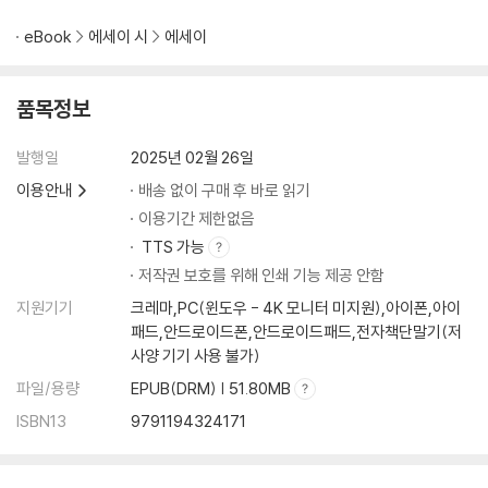
왈츠
녹은 사탕
eBook
에세이 시
에세이
체온과 미래
라고스
품목정보
구터
달은 달걀들의 서식지이다
발행일
2025년 02월 26일
위증
이용안내
배송 없이 구매 후 바로 읽기
클라이맥스
실낙원
이용기간 제한없음
훼손 주의
TTS 가능
저작권 보호를 위해 인쇄 기능 제공 안함
부록
지원기기
크레마,PC(윈도우 - 4K 모니터 미지원),아이폰,아이
비주류 천사들
패드,안드로이드폰,안드로이드패드,전자책단말기(저
사양 기기 사용 불가)
파일/용량
EPUB(DRM) | 51.80MB
ISBN13
9791194324171