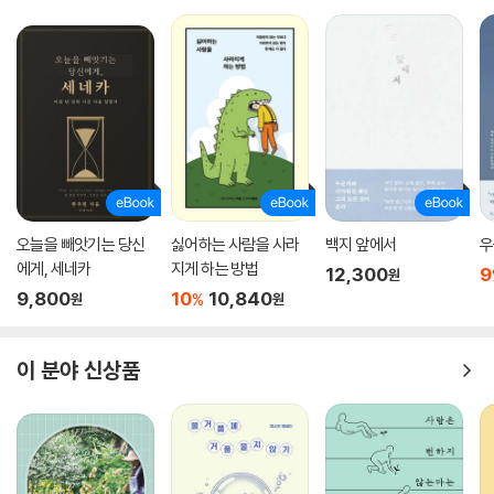
오늘을 빼앗기는 당신
싫어하는 사람을 사라
백지 앞에서
우
에게, 세네카
지게 하는 방법
12,300
9
원
9,800
10
10,840
%
원
원
이 분야 신상품