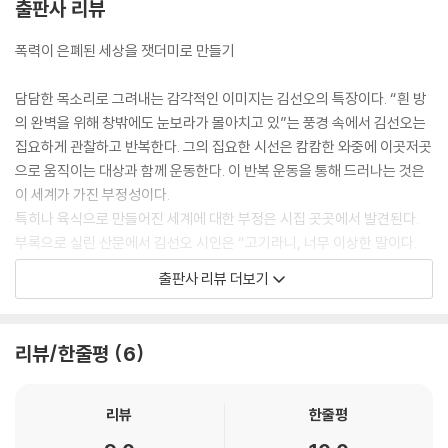
출판사 리뷰
폭력이 은폐된 세상을 잿더미로 만들기
담담한 목소리로 그려내는 감각적인 이미지는 김선오의 특장이다. “흰 방
의 완벽을 위해 창밖에도 눈보라가 몰아치고 있”는 풍경 속에서 김선오는
집요하게 관찰하고 반복한다. 그의 집요한 시선은 캄캄한 와중에 이곳저곳
으로 움직이는 대상과 함께 운동한다. 이 반복 운동을 통해 드러나는 것은
이 세계가 가진 부정성이다.
특히나 육식으로 만들어진 세계에 대한 부정은 시집 곳곳에서 발견된다.
부록으로 실린 산문에서 김선오 시인은 “고기라니, 너무 이상한 말이다.
(…) 양파는 팔리기 전에도 양파라 불리고 땅 속에서도 감자는 감자이며 바
출판사 리뷰 더보기
닷속에서도 미역은 미역이다. 그러나 돼지나 소나 닭은 식재료가 되고 나
면 이름 뒤에 고기라는 말이 붙는다.”라며 육식을 자연스럽게 받아들이도
록 만든 언어와 세상에 의문을 표한다.
리뷰/한줄평
6
동물과 인간이 다르지 않은 생명이라는 인식은 고기를 인간의 자리에 두는
여러 시편들을 통해 드러난다. 주어 ‘나’의 위치에 ‘고기’를 넣어 지극히 일
상적인 풍경을 담아내는 「비와 고기」, 하나의 거대한 살점과 이를 잘라내는
리뷰
한줄평
칼에 관한 꿈을 그린 「냉동육」, 몸에 박힌 수십 개의 이빨에 관해 집요하게