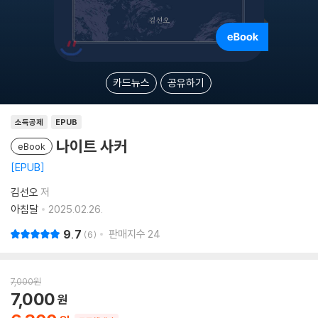
카드뉴스
공유하기
소득공제
EPUB
나이트 사커
eBook
EPUB
김선오
저
아침달
2025.02.26.
9.7
판매지수
24
6
7,000
원
7,000