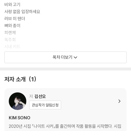
비와 고기
사랑 없음 입장하세요
러브 미 텐더
뼈와 종이
피렌체
독주회
시네 키드
첫
목차 더보기
야간비행
우리는 폐역의 밖에서
디졸브
저자 소개
1
크로키
독
아지트
저
김선오
덫
관심작가 알림신청
2부
KIM SONO
냉동육
2020년 시집 『나이트 사커』를 출간하며 작품 활동을 시작했다. 시집
자연사 박물관