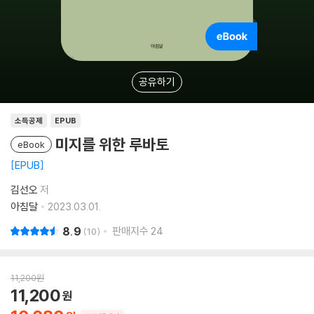
공유하기
소득공제
EPUB
미지를 위한 루바토
eBook
EPUB
김선오
저
아침달
2023.03.01.
8.9
판매지수
24
10
11,200
원
11,200