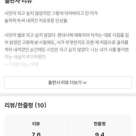
출판사 리뷰
시인이 되고 싶지 않았지만 그렇게 되어버리고 만 이가
솔직하게 써 내려간 자유로운 단상들
시인이 별로 되고 싶지 않았다. 현대시에 매혹되어 닥치는 대로 시집을 집
어 읽었던 고등학생 시절에도, 시가 무엇인지도 모른 채 처음으로 글자를
적어 내려갔던 순간에도 시인은 되고 싶지 않았다. 나는 내가 시를 좋아한
다는 사실이 부끄러웠다.
―「사실 나는,」 부분
『미지를 위한 루바토』는 김선오 시인의 이러한 뜻밖의 고백으로 시작된다.
출판사 리뷰 더보기
시를 싫어한 것도 아니고, 시집을 닥치는 대로 읽고 남들 몰래 시를 쓰면서
도 시인이 되고 싶지는 않았다니, 아마도 그만의 이유가 있었을 듯하다.
“세상 속에 섞여 들어가는 것이 아니라 언어라는 매체를 경유하는 것”이
리뷰/한줄평
10
“너무나 나약하고 허망하게 느껴졌다”라고 그는 말한다. 그에게 시는 일종
의 이상한 놀이였다. 분명히 놀이이지만, 잘 놀면 상도 주는 놀이. 그는 이
놀이를 너무 사랑했지만, 세상 그 자체가 아니라 그저 언어로 표현했을 뿐
리뷰
한줄평
인 세상을 두고 숨은 진실을 향한다는 식으로 말하는 것들은 지나치다고
7.6
9.4