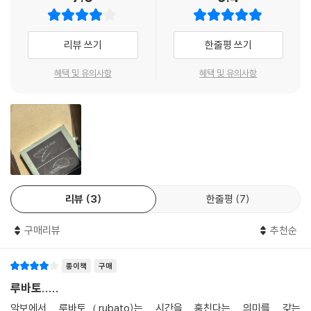
생각한다.
그럼에도 그는 시가 가진 일말의 진실, 즐거움이라는 진실을 위해 “놀려먹
리뷰 쓰기
한줄평 쓰기
기 좋은 진지한 문학주의자”가 되었다. 김선오는 농담과 진지함 사이, 한없
는 사랑과 뒤틀린 마음 사이를 오가는 와중에 문학을 향한 지나친 숭배의
혜택 및 유의사항
혜택 및 유의사항
시선과 자연스레 멀어진다. 그러한 거리두기를 통해 그의 생각은 더 자유
로운 곳으로 이동한다. 존재하는 시가 존재하지 않는 시보다 좋을 수 없다
는 도발적인 의견, 미지의 에너지를 그대로 두기 위하여 격렬한 퇴고 과정
에서 초고로 되돌아오는 과정 등은 그의 문학이 어떤 방향을 가고자 하는
지를 알려준다.
아마 앞으로의 모든 여름 내내 그럴 것이다. 음악과 함께 감정은 도래할 것
리뷰
3
한줄평
7
이다. 음악이 촉발하는 여름의 영원 회귀다.
―「여름의 시퀀스」 부분
구매리뷰
추천순
음악이나 미술을 좋아했기에 재능만 있었다면 그것들을 하고 싶었다는 그
종이책
구매
의 말처럼, 특히 음악은 그의 일상에서 여전히 강한 영향력을 발휘한다. 김
선오는 건반을 생각하면 피아노가 잘 쳐지지 않고 언어를 생각하면 시가
루바토.....
잘 써지지 않는 자신의 경험을 통해 자신을 비워내는 몰입의 순간을 명상
악보에서 루바토（rubato)는 시간을 훔친다는 의미를 갖는