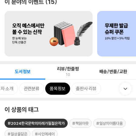
이 분야의 이벤트
15
리뷰/한줄평
도서정보
배송/반품/교환
10
자 소개
관련분류
품목정보
출판사 리뷰
이 상품의 태그
#2024한국문학의미래가될젊은작가
#책읽아웃
#일상의아름다움
#일상을담은
#시인에세이