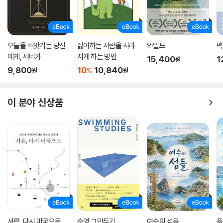
오늘을 빼앗기는 당신
싫어하는 사람을 사라
와일드
백
에게, 세네카
지게 하는 방법
15,400
1
원
9,800
10
10,840
%
원
원
이 분야 신상품
서른, 다시 미국으로
수영 그만두기
여수의 섬들
플