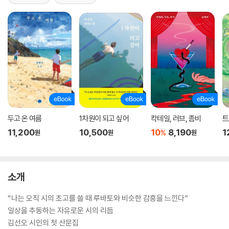
두고 온 여름
1차원이 되고 싶어
칵테일, 러브, 좀비
트
11,200
10,500
10
8,190
1
%
원
원
원
소개
“나는 오직 시의 초고를 쓸 때 루바토와 비슷한 감흥을 느낀다”
일상을 추동하는 자유로운 시의 리듬
김선오 시인의 첫 산문집