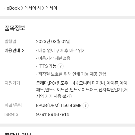
eBook
에세이 시
에세이
품목정보
발행일
2023년 03월 01일
이용안내
배송 없이 구매 후 바로 읽기
이용기간 제한없음
TTS 가능
저작권 보호를 위해 인쇄 기능 제공 안함
지원기기
크레마,PC(윈도우 - 4K 모니터 미지원),아이폰,아이
패드,안드로이드폰,안드로이드패드,전자책단말기(저
사양 기기 사용 불가)
파일/용량
EPUB(DRM) | 56.43MB
ISBN13
9791189467814