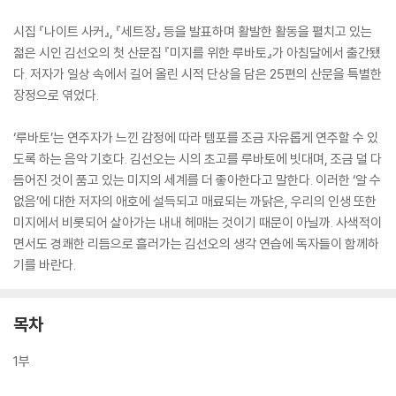
시집 『나이트 사커』, 『세트장』 등을 발표하며 활발한 활동을 펼치고 있는
젊은 시인 김선오의 첫 산문집 『미지를 위한 루바토』가 아침달에서 출간됐
다. 저자가 일상 속에서 길어 올린 시적 단상을 담은 25편의 산문을 특별한
장정으로 엮었다.
‘루바토’는 연주자가 느낀 감정에 따라 템포를 조금 자유롭게 연주할 수 있
도록 하는 음악 기호다. 김선오는 시의 초고를 루바토에 빗대며, 조금 덜 다
듬어진 것이 품고 있는 미지의 세계를 더 좋아한다고 말한다. 이러한 ‘알 수
없음’에 대한 저자의 애호에 설득되고 매료되는 까닭은, 우리의 인생 또한
미지에서 비롯되어 살아가는 내내 헤매는 것이기 때문이 아닐까. 사색적이
면서도 경쾌한 리듬으로 흘러가는 김선오의 생각 연습에 독자들이 함께하
기를 바란다.
목차
1부