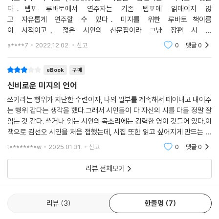
하고, 존 케이지의 저 유명한 연주 없는 음악 작품의 핵심을 통해 부재의 없
다． 템포 루바토에서 연주자는 기존 템포에 얽매이지 않
음을 사유한다. 피아니스트 조성진의 연주로써 시작하기 전에 이미 시작되
고 자유롭게 연주할 수 있다． 미지를 위한 루바토 책이름
어 있는 예술을 감지하고, 음악을 통해 여름날에만 찾아오는 감정을 다시
이 시적이고， 젊은 시인의 산문집이라 그냥 장편 시 같
맞이한다. 세 살 무렵 처음으로 피아노 건반을 누르며 “여기가 내 세계”라
은 느낌으로 다가오지 않을까 하는 기대 속에 구매했는
a****7
2022.12.02.
신고
0
댓글
0
데 생각과는 달리 나에게는 약간 지루한 느낌이었다
는 것을 알았다는 시모어 번스타인의 일화를 거울로 삼아, 도서관에서 시
집을 읽으며 무언가 돌이킬 수 없게 되었음을 깨닫는 열일곱 살의 자신을
eBook
구매
비추어본 경험까지, 리듬감 있게 이어지는 그의 생각과 문장에는 언제나
신비로운 미지의 언어
음악이 배경으로 깔려 있다.
쓰기라는 행위가 지난한 수련이자, 나의 일부를 계속해서 떼어내고 내어주
는 행위 같다는 생각을 했다.그래서 시인들이 다 자신의 시를 다들 정말 잘
『미지를 위한 루바토』는 이 밖에도 오늘날 세상을 살아가는 시인의 다양한
읽는 것 같다. 쓰거나 읽는 시인의 목소리에는 강력한 영이 깃들어 있다.이
경험과 인식으로 가득하다. 여기에는 교환학생 신분으로 좀처럼 프랑스처
책으로 김선오 시인을 처음 접했는데, 시집 또한 읽고 싶어지게 만드는 깔
럼 느껴지지 않는 도시에서 지낸 경험을 시로 쓰다가 타자가 취하는 과장
끔하고 감각적인 에세이였다.
과 낭만성을 의식하는 자기 반성이 있다. 짧은 시간 동안 여러 서툰 언어들
t********w
2025.01.31.
신고
0
댓글
0
을 통해서야 서로에게 다가갔던 사랑이 있고, 논바이너리라는 정체성 안에
리뷰 전체보기
서 만들어가려는 시 쓰기에 관한 생각들도 담겨 있다. 여기에 묶인 것들은
장차 더 울창하게 뻗어나갈 수 있는 사유의 씨앗들이다. 앞으로도 자신의
시들이 ‘알 수 없음의 좋음’을 가진 채 지속되기를 바란다며, 안개 낀 허공
리뷰
3
한줄평
7
을 헤매는 일의 즐거움을 논하는 시인 김선오. 그의 즐거운 생각이 우리의
일상 또한 생동감 있게 움직여주리라 기대한다.