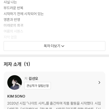
사실 나는
부드러운 반복
시작하기 전에 시작되어 있는
영혼과 반영
미래로의 회귀
여름의 시퀀스
자막 없음
Nasa Live Stream - Earth From Space : Live Views from the IS
목차 더보기
S
2부
저자 소개
1
미지를 위한 루바토
생각, 연습
저
김선오
타인의 풍경
관심작가 알림신청
불과 녹
달걀과 닭
KIM SONO
없는 개
2020년 시집 『나이트 사커』를 출간하며 작품 활동을 시작했다. 시집
토코와 나