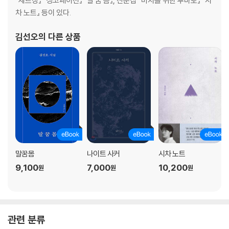
『세트장』 『싱코페이션』 『말 꿈 몸』, 산문집 『미지를 위한 루바토』 『시
메모들
차 노트』 등이 있다.
3부
김선오
의 다른 상품
어떤 얼굴들
흉터 건축
전생에 대하여
누락된 꿈의 조각들
논바이너리적 시 쓰기
팬데믹
진짜와 진짜
죽음 연습
말꿈몸
나이트 사커
시차 노트
K에게
9,100
7,000
10,200
원
원
원
관련 분류