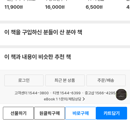
11,900
16,000
6,500
4
원
원
원
이 책을 구입하신 분들이 산 분야 책
이 책과 내용이 비슷한 추천 책
로그인
최근 본 상품
주문/배송
고객센터 1544-3800
티켓 1544-6399
중고샵 1566-4295
eBook 1:1문의/채팅상담
예스이십사(주) 사업자 정보
선물하기
원클릭구매
바로구매
카트담기
이용약관
개인정보처리방침
청소년보호정책
PC버전
회사소개
거래처관계자께
도서홍보
광고