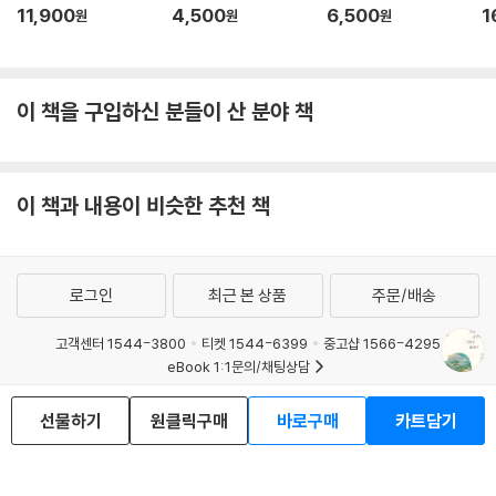
11,900
4,500
6,500
1
원
원
원
이 책을 구입하신 분들이 산 분야 책
이 책과 내용이 비슷한 추천 책
로그인
최근 본 상품
주문/배송
고객센터 1544-3800
티켓 1544-6399
중고샵 1566-4295
eBook 1:1문의/채팅상담
예스이십사(주) 사업자 정보
선물하기
원클릭구매
바로구매
카트담기
이용약관
개인정보처리방침
청소년보호정책
PC버전
회사소개
거래처관계자께
도서홍보
광고