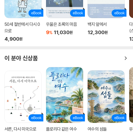
50세 절반에서 다시 0
우울은 초록의 마음
백지 앞에서
다
으로
(
9
11,030
12,300
%
원
원
4,900
1
원
이 분야 신상품
서른, 다시 미국으로
플로리다 같은 여수
여수의 섬들
우