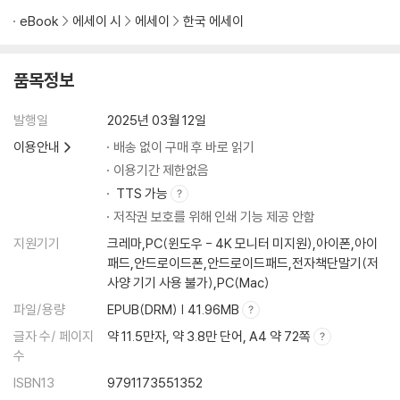
eBook
에세이 시
에세이
한국 에세이
품목정보
발행일
2025년 03월 12일
이용안내
배송 없이 구매 후 바로 읽기
이용기간 제한없음
TTS 가능
저작권 보호를 위해 인쇄 기능 제공 안함
지원기기
크레마,PC(윈도우 - 4K 모니터 미지원),아이폰,아이
패드,안드로이드폰,안드로이드패드,전자책단말기(저
사양 기기 사용 불가),PC(Mac)
파일/용량
EPUB(DRM) | 41.96MB
글자 수/ 페이지
약 11.5만자, 약 3.8만 단어, A4 약 72쪽
수
ISBN13
9791173551352