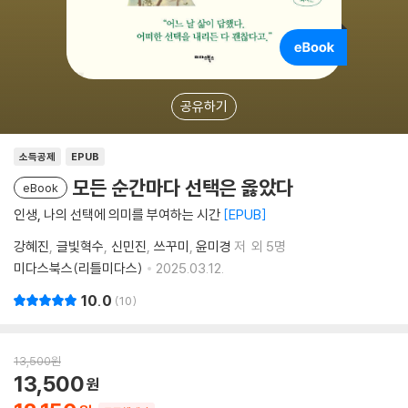
공유하기
소득공제
EPUB
모든 순간마다 선택은 옳았다
eBook
인생, 나의 선택에 의미를 부여하는 시간
EPUB
강혜진
글빛혁수
신민진
쓰꾸미
윤미경
저
외 5명
미다스북스(리틀미다스)
2025.03.12.
10.0
10
13,500
원
13,500