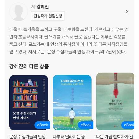
제2장. 어떤 길이든 의미가 있지
저
강혜진
관심작가 알림신청
1. 테니스로 하나 된 우리
2. 빈 곳을 채워 주는 사람
배울 때 즐거움을 느끼고 도울 때 보람을 느낀다. 가르치고 배우는 21
3. 죄수생? 아니요, 재수생입니다
년차 초등교사이다. 글쓰기를 배워서 글로 돕겠다는 야무진 각오를
4. 인생의 파도에 올라타는 법
품고 산다. 글쓰기는 내 인생의 종착점이 아니라 또 다른 시작점임을
5. 성공은 기쁨 속에 숨어 있다
믿고 있다. 저서로는 『문장 수집가들의 인생 가이드』외 7권이 있다.
6. 내려놓음이 가져다준 성공
7. 매일 집밥을 차리기로 결심합니다
강혜진
의 다른 상품
8. 삶의 길은 내가 찾아가는 거야
9. 성공은 함께 이룰 때 더욱 의미 있다
10. 단절과 이음의 연결고리
제3장. 미워도 고와도 내 인생
1. 열심히 노력하는 앤처럼
2. 오래 나를 마주 본다
3. 유산과 순산 사이
문장 수집가들의 인생
나부터 달라지는 중
나는 가끔 철학자가 된