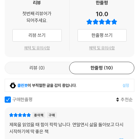
미워도 고와도 내 인생
리뷰
한줄평
실상 인생은 일차원적인 성공과 실패로 구분할 수 없는 일들이 더 많다. 잘
10.0
첫번째 리뷰어가
못했다 여긴 선택에 빚을 지게 되는 순간 역시 무수하다. 그러니 인생은 ‘풀
되어주세요.
칼라’, 흑백으로 나누어지지 않는 총체적인 작품이라 보아야 할 것이다.
리뷰 쓰기
한줄평 쓰기
내 삶이 대답했다, 다 괜찮다고
나만의 길을 충실히 걸어가고 있는 것만으로도, 괜찮다. 잘하고 있는 것이
혜택 및 유의사항
혜택 및 유의사항
다. 10인의 저자가 말하고자 하는 바도 여기에 있다. 중요한 것은 결국 마음
에 달려 있다고, ‘그 선택을 어떻게 받아들이느냐.’만이 인생을 훌륭히 살아
리뷰
0
한줄평
10
내는 열쇠라고 말이다.
클린봇
이 부적절한 글을 감지 중입니다.
설정
구매한줄평
추천순
종이책
구매
제목을 읽었을 때 힘이 팍팍 납니다. 연말연시 삶을 돌아보고 다시
시작하기에 딱 좋은 책.