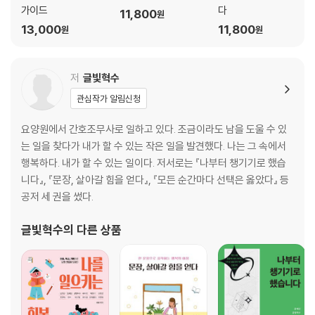
4. 제대로 된 프로 되는 법
가이드
다
11,800
원
5. 과정을 누리는 것이 인생이다
13,000
11,800
원
원
6. 변화 속에서 길을 찾다
7. 쓰디쓴 실패 후, 성공의 달콤함
8. 꿈을 가진 사람은 무너지지 않는다
저
글빛혁수
9. 내 손으로 선택의 문을 열어
관심작가 알림신청
10. 너의 선택을 응원한다
요양원에서 간호조무사로 일하고 있다. 조금이라도 남을 도울 수 있
제4장. 내 삶이 대답했다, 다 괜찮다고
는 일을 찾다가 내가 할 수 있는 작은 일을 발견했다. 나는 그 속에서
행복하다. 내가 할 수 있는 일이다. 저서로는 『나부터 챙기기로 했습
1. 늘 최선이라 믿으며
니다』, 『문장, 살아갈 힘을 얻다』, 『모든 순간마다 선택은 옳았다』 등
2. 그 순간만이 존재한다
공저 세 권을 썼다.
3. 슈퍼우먼이 되기를 선택했다
4. 행복은 라디오 주파수
글빛혁수
의 다른 상품
5. 마음이 이끄는 선택을 향해
6. 내 페이스로 뛴다
7. 시간을 어떻게 쓰는가
8. 엄마 뭐 하시니?
9. 모든 선택은 내게 선물이었다