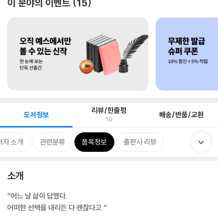
이 분야의 이벤트
15
리뷰/한줄평
도서정보
배송/반품/교환
10
저자 소개
관련분류
품목정보
출판사 리뷰
소개
“어느 날 삶이 답했다.
어떠한 선택을 내리든 다 괜찮다고.”