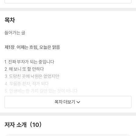
는 이 책을 통해 우리는 한 번도 그려보지 못한 삶의 면면을, 그 낯설고 새
로운 성장을 찬찬히 관찰할 수 있을 것이다.
목차
들어가는 글
제1장. 어제는 흐림, 오늘은 맑음
1. 진짜 부자가 되는 중입니다
2. 해 보니 또 할 만하다
3. 도망친 곳에 낙원은 없었지만
4. 우울증 환자, 작가 되다
5. 인생에는 한 가지 길만 있는 것이 아니다
6. 작은 변화가 만든 건강한 나
목차 더보기
7. 내가 꿈꾸던 성공, 그리고 그 너머
8. 엄마의 우산 마중
9. 실패는 항상 실패로만 남지 않는다
저자 소개
10
10. 한 번 더 내보는 용기