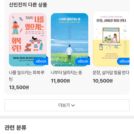
신민진
의 다른 상품
나를 일으키는 회복 루
나부터 달라지는 중
문장, 살아갈 힘을 얻다
틴
11,800
10,500
원
원
13,500
원
더보기
관련 분류