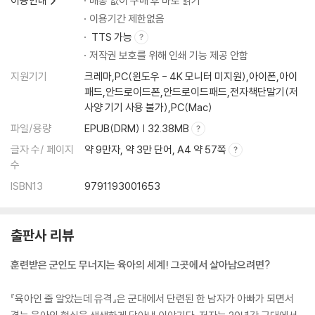
이용안내
배송 없이 구매 후 바로 읽기
이용기간 제한없음
TTS 가능
저작권 보호를 위해 인쇄 기능 제공 안함
지원기기
크레마,PC(윈도우 - 4K 모니터 미지원),아이폰,아이
패드,안드로이드폰,안드로이드패드,전자책단말기(저
사양 기기 사용 불가),PC(Mac)
파일/용량
EPUB(DRM) | 32.38MB
글자 수/ 페이지
약 9만자, 약 3만 단어, A4 약 57쪽
수
ISBN13
9791193001653
출판사 리뷰
훈련받은 군인도 무너지는 육아의 세계! 그곳에서 살아남으려면?
『육아인 줄 알았는데 유격』은 군대에서 단련된 한 남자가 아빠가 되면서