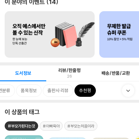
이 분야의 이벤트
14
리뷰/한줄평
도서정보
배송/반품/교환
26
련분류
품목정보
출판사 리뷰
추천평
이 상품의 태그
#부모가된다는것
#아빠육아
#부모는처음이라