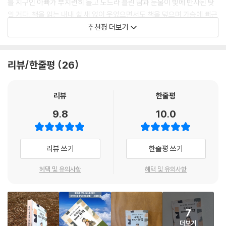
를 지구인 아빠가 부지런히 돌고 도느라 흘린 땀과 눈물이 빛에 반사된 탓
벌어지는 생존기, 놀이공원에서의 체력전, 워터파크에서의 배신과 같은
일 거다. 책을 읽는 내내 쉴 새 없이 웃었으면서도 책을 덮으며 가슴에 뻐근
유쾌한 에피소드 속에서 육아가 단순한 노동이 아니라 한 인간이 부모로서
한 통증이 느껴진 이유가 여기에 있지 않을까. 우리 모두는 누군가의 태양
추천평 더보기
성장해 가는 과정임을 보여준다. 처음에는 아이를 위해 최선을 다하는 것
이자, 동시에 사랑하는 존재의 주위를 끊임없이 서성이며 도는 지구 같은
이 부모의 역할이라 믿었다. 하지만 시간이 지날수록 깨달았다. 부모도 완
존재이니까 말이다.
벽하지 않으며, 육아는 아이만 성장하는 것이 아니라 부모도 함께 배우고
리뷰/한줄평
26
변화하는 과정이라는 것을.
- 박애희 (『엄마에게 안부를 묻는 밤』, 『어린이의 말』 작가)
『육아인 줄 알았는데 유격』은 육아에 지쳐 있는 모든 부모들에게 따뜻한
육아라는 전장에서 딸과 어떻게 놀아줘야 할지 모르겠다는 아빠에게, 또는
리뷰
한줄평
위로와 공감을 전한다. 완벽한 부모가 될 필요는 없다. 아이를 사랑하면서
그런 남편과 살고 있는 아내에게 필요한 육아 병법서라 자신 있게 말하겠
9.8
10.0
도 적당히 키우는 것이 가능하며, 때로는 웃고, 때로는 포기하면서 아이와
다. 군인 출신 아빠가 딸과 아내 사이에서 고군분투하는 장면들이 읽는 내
함께하는 시간을 즐기는 것이 더 중요하다.
내 유쾌해 시간 가는 줄 몰랐다.
- 고유 (작가)
리뷰 쓰기
한줄평 쓰기
육아라는 끝없는 전장에서 살아남기 위해 고군분투하는 부모들에게 바치
는 이야기. 웃음과 감동이 함께하는 ‘서스펜스 육아 활극’이 지금 시작된다.
혜택 및 유의사항
혜택 및 유의사항
‘아빠 머리 꼭대기에서 노는 딸의 이야기’라는 저자의 글을 보자마자 네 살
짜리 조카를 떠올렸다. 한숨짓는 동생 부부에게 이 책을 권해주고 싶다.
“원래 애들은 다 그래. 잘 크고 있는 거야. 여기에 그 선배 언니와 선배 아빠
가 있어.”
7
- 유수경 (초등학교 특수교사)
더보기