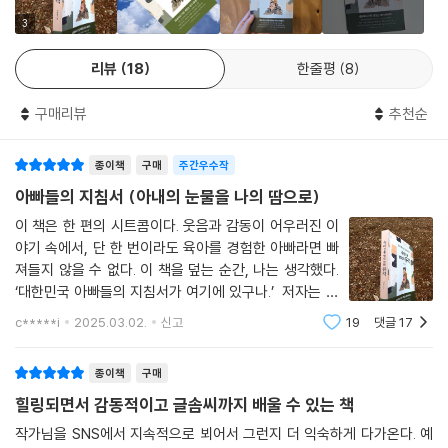
3
스러질 듯한 피곤 속에서도 포기할 수 없는 미소, 폭발할 듯한 짜증도 추억
리뷰
18
한줄평
8
으로 바꾸는 마법 같은 고사리손. 거짓말 같지만 실제로 존재하는 신비한
육아에 중독된 아빠의 절규. 우린 그 땀나는 절규를 읽으며 눈물을 흘릴 수
구매리뷰
추천순
밖에.
- 유니 (작가)
종이책
구매
주간우수작
아빠들의 지침서 (아내의 눈물을 나의 땀으로)
왜 아빠를 괴롭히는 게 재미있을까? 어릴 적 '우리 아빠다! 내가 말하면 우
리 아빠는 다 해준다!(이렇게 훈련시켰다)'는 사실은 딸로서 큰 자랑이었
이 책은 한 편의 시트콤이다. 웃음과 감동이 어우러진 이
야기 속에서, 단 한 번이라도 육아를 경험한 아빠라면 빠
어요. 소금물 흘리며 육아하는 아빠와 별빛 눈망울로 아빠를 유격하는 딸
져들지 않을 수 없다. 이 책을 덮는 순간, 나는 생각했다.
의 숨 막히는 현장. "사랑해"에 매료된 부모의 마음을 제대로 저격한 책이
‘대한민국 아빠들의 지침서가 여기에 있구나.’ 저자는 말
에요♡
한다. 아이를 사랑하며 키우는 일은 결국, 약간의 땀이 섞
c*****i
2025.03.02.
신고
19
댓글
17
- 울림 (북스타그래머)
이면 가능한 일이라고. 그는 이 책을 통해 어린 시절 깊이
묻어둔 기억을 하나씩 꺼내며 다
종이책
구매
힐링되면서 감동적이고 글솜씨까지 배울 수 있는 책
작가님을 SNS에서 지속적으로 뵈어서 그런지 더 익숙하게 다가온다. 예