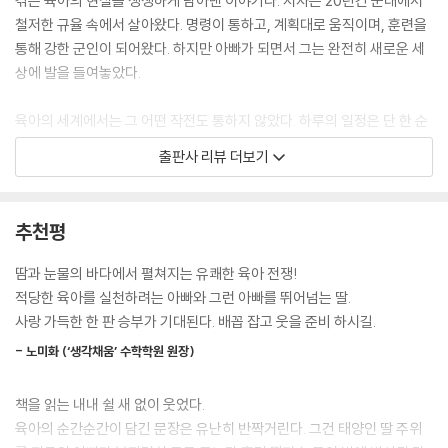
겪는 육아의 현실을 생생하게 담아낸 이야기다. 저자는 20년간 군대에서
철저한 규율 속에서 살아왔다. 명령이 통하고, 계획대로 움직이며, 훈련을
통해 강한 군인이 되어왔다. 하지만 아빠가 되면서 그는 완전히 새로운 세
상에 발을 들여놓았다.
육아의 세계에서는 그 어떤 작전도 통하지 않았다. 하루의 일정은 단 한 순
간도 계획대로 흘러가지 않았고, 아무리 논리적으로 설명해도 아이는 고개
출판사 리뷰 더보기
를 저으며 자기 뜻을 관철했다. 처음에는 힘으로 통제하려 했지만, 그럴수
록 더 큰 혼란과 눈물만 남았다.
추천평
그렇다면 아빠는 어떻게 해야 할까?
땀과 눈물의 바다에서 펼쳐지는 유쾌한 육아 전쟁!
군대에서는 지휘관이 명령을 내리지만, 육아에서는 아이가 지휘관이었다.
적당한 육아를 실천하려는 아빠와 그런 아빠를 뛰어넘는 딸.
부모는 훈련을 받고 강해지는 것이 아니라, 아이를 통해 깨닫고 변화하며
사랑 가득한 한 판 승부가 기대된다. 배꼽 잡고 웃을 준비 하시길.
성장해 가는 존재였다. 처음에는 모든 것을 완벽하게 해내고 싶었지만, 결
- 노미화 (‘생각채움’ 수학학원 원장)
국에는 완벽한 부모가 되는 것이 중요한 것이 아니라, 아이와 함께 성장하
는 것이 더 중요하다는 사실을 깨닫게 된다.
책을 읽는 내내 쉴 새 없이 웃었다.
육아의 순간순간이 담긴 문장은 유난히 반짝거린다. 그건 태양인 딸 주위
『육아인 줄 알았는데 유격』은 단순한 육아 에세이가 아니다. 키즈카페에서