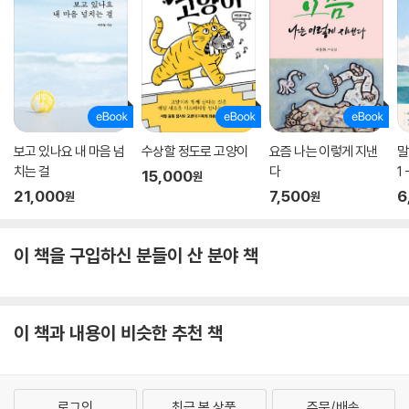
보고 있나요 내 마음 넘
수상할 정도로 고양이
요즘 나는 이렇게 지낸
말
치는 걸
다
1
15,000
원
21,000
7,500
6
원
원
이 책을 구입하신 분들이 산 분야 책
이 책과 내용이 비슷한 추천 책
로그인
최근 본 상품
주문/배송