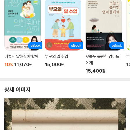
어떻게 말해줘야 할까
부모의 말 수업
오늘도 불안한 엄마들
부
에게
10
11,070
15,000
1
%
원
원
15,400
원
상세 이미지