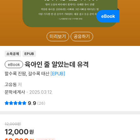
미리보기
공유하기
소득공제
EPUB
육아인 줄 알았는데 유격
eBook
할수록 진땀, 갈수록 태산
EPUB
고유동
저
문학세계사
2025.03.12.
9.9
26
12,000
원
12,000