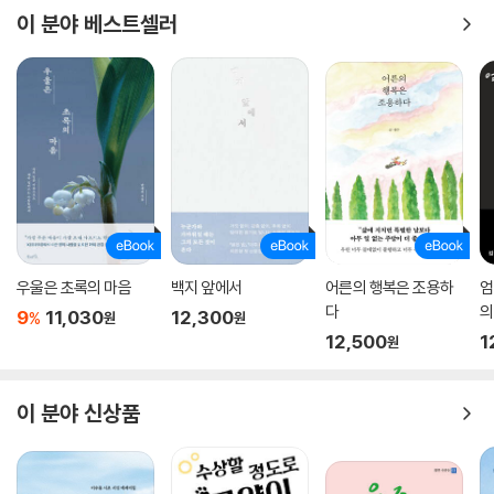
이 분야 베스트셀러
우울은 초록의 마음
백지 앞에서
어른의 행복은 조용하
엄
다
의
9
11,030
12,300
%
원
원
12,500
1
원
이 분야 신상품