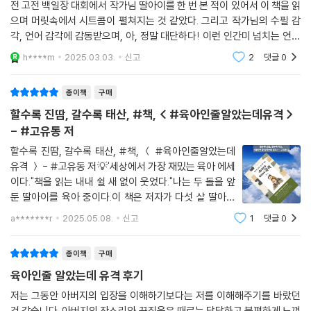
전 고전 백일장 대회에서 작가님 딸아이를 한 번 본 적이 있어서 이 책을 읽
으며 머릿속에서 시트콤이 펼쳐지는 것 같았다. 그리고 작가님의 수필 감
각, 언어 감각에 감동받으며, 아, 정말 대단하다! 이런 인간미 넘치는 언어
를 쓰는 작가님은 천상 작가님이구나! 하는 생각에 언젠가 수필 글쓰기에
h****m
2025.03.03.
신고
2
댓글
0
도전해 보고 싶다
종이책
구매
할수록 진땀, 갈수록 태산, #책, < #육아인줄알았는데유격 >
- #고유동 저
할수록 진땀, 갈수록 태산, #책, ＜ #육아인줄알았는데
유격 ＞ - #고유동 저💡'세상에서 가장 재밌는 육아 에세
이다."책을 읽는 내내 쉴 새 없이 웃었다."나는 두 돌을 앞
둔 딸아이를 육아 중이다.이 책은 저자가 다섯 살 딸아이
를 육아하며느낀 감정을 고스란히 담았다. 그래서 더욱 잘
a*******r
2025.05.08.
신고
1
댓글
0
읽히고 재미있게 다가왔다.곧 나에게 펼쳐질 이야기.아직
딸아이는 세 살이지만 점점 말을 하고,
종이책
구매
육아인줄 알았는데 유격 후기
저는 그동안 아버지의 입장을 이해하기보다는 저를 이해해주기를 바랐던
것 같습니다. 아버지의 잔소리와 꾸짖음은 때로는 답답하고 불편하게 느껴