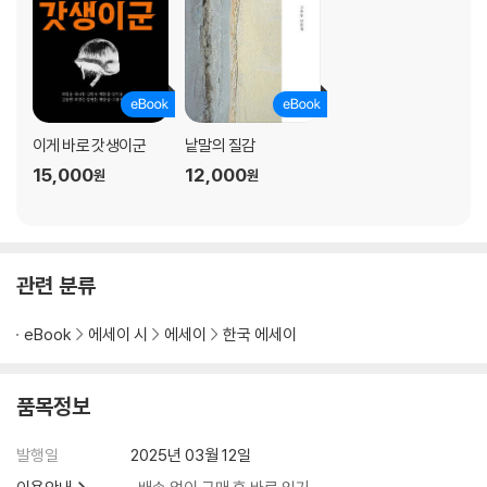
이게 바로 갓생이군
낱말의 질감
15,000
12,000
원
원
관련 분류
eBook
에세이 시
에세이
한국 에세이
품목정보
발행일
2025년 03월 12일