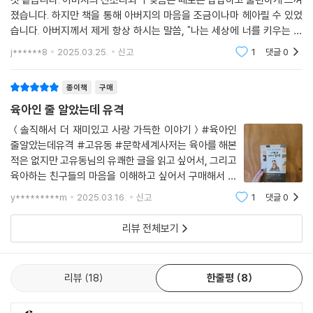
졌습니다. 하지만 책을 통해 아버지의 마음을 조금이나마 헤아릴 수 있었
습니다. 아버지께서 제게 항상 하시는 말씀, "나는 세상에 너를 키우는 기
쁨이 컸다. 진급보다 더 좋더라" 라는 말은 단순한 지나가는 말씀이 아닌 사
j******8
2025.03.25.
신고
1
댓글
0
랑이 담긴 진심
종이책
구매
육아인 줄 알았는데 유격
＜솔직해서 더 재미있고 사랑 가득한 이야기＞#육아인
줄알았는데유격 #고유동 #문학세계사저는 육아를 해본
적은 없지만 고유동님의 유쾌한 글을 읽고 싶어서, 그리고
육아하는 친구들의 마음을 이해하고 싶어서 구매해서 읽
어본 책입니다!읽는 동안 정말 많이 웃었는데, 뭔가 계속
y*********m
2025.03.16.
신고
1
댓글
0
마음이 찡해지는 부분들이 많더라고요.. 이전에 접했던 다
른 육아에 관한 이야기들은 아무래도 좋은 부분
리뷰 전체보기
리뷰
18
한줄평
8