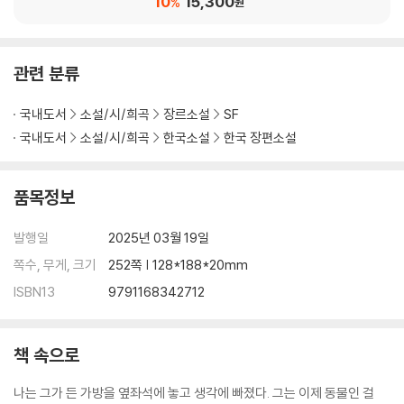
10
15,300
%
원
관련 분류
국내도서
소설/시/희곡
장르소설
SF
국내도서
소설/시/희곡
한국소설
한국 장편소설
품목정보
발행일
2025년 03월 19일
쪽수, 무게, 크기
252쪽 | 128*188*20mm
ISBN13
9791168342712
책 속으로
나는 그가 든 가방을 옆좌석에 놓고 생각에 빠졌다. 그는 이제 동물인 걸