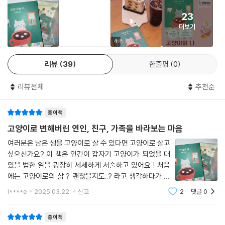
사람들은 고양이가 된 이들과의 법적 관계와 생활 패턴, 소통 방식 같은 현
23
실적인 고민들에 부딪히다가도 ‘고양이가 되면 사람일 때의 기억을 갖고
더보기
있을까?’, ‘수명은 사람 기준일까, 고양이 기준일까?’, ‘한번 선택하면 인간
으로 돌아올 수 없는 걸까?’ 같은 질문을 쏟아내며 그들의 선택을 존중하고
4
이해해나가는 모습을 보여준다. 여기에 귀여운 외모와 달리 제법 도도하고
리뷰
39
한줄평
0
까칠한 고양이와 다채로운 인물들 사이의 묘한 인연은 예측할 수 없는 재
미를 선사한다. ‘이해’하고 싶고 ‘궁금’한 마음이 사랑의 전부인 세상에 환
리뷰전체
추천순
상적인 요소를 가미함으로써 《고양이와 나》는 서로 다른 존재들이 공존하
는 환대의 세상을 펼쳐 보인다.
종이책
고양이가 되어도 변치 않는 존재의 고유함
고양이로 변해버린 연인, 친구, 가족을 바라보는 마음
통념을 전복하며 던지는 사랑의 본질에 관한 다채로운 물음들
여러분은 남은 생을 고양이로 살 수 있다면 고양이로 살고
싶으신가요? 이 책은 인간이 갑자기 고양이가 되었을 때
사랑하는 마음은 똑같은데도 너무 많은 것이 달라졌다. 홀가분하다. 사랑
있을 법한 일을 굉장히 세세하게 서술하고 있어요 ! 처음
이 그저 사랑이라는 것에서 나는 안도감을 느낀다. 내가 아무것도 증명할
에는 고양이로의 삶 ? 괜찮을지도..? 라고 생각하다가 점
필요 없고, 상대방에게 무언가를 요구할 필요도 없다는 것이. 함께 있는 것
점 디테일해지는 설정들(예를 들면 고양이가 되어버린 인
l****e
2025.03.22.
신고
2
댓글
0
간에게 신분증은 남은 재산은?)에 아주 흥미로운 이야기
만으로 충분하고, 떠나고 싶으면 언제든 떠나도 된다는 것 역시. (〈고양이
가 펼쳐져요. 물론 이러한 흥미로운 전개 속
가 된 나의 입장〉, p. 196)
종이책