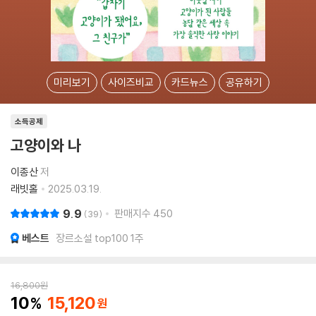
미리보기
사이즈비교
카드뉴스
공유하기
소득공제
고양이와 나
이종산
저
래빗홀
2025.03.19.
9.9
판매지수
450
39
베스트
장르소설 top100 1주
16,800
원
10
15,120