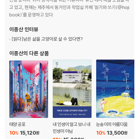
고 있고, 현재는 제주에서 동거인과 작업실 카페 '읽기와 쓰기(@hoji
book)'를 운영하고 있다.
이종산
인터뷰
[읽다]
남은 삶을 고양이로 살 수 있다면?
이종산
의 다른 상품
태양 공포
내 인생이 알고 보니 내
눈송이의 아름다움
인생이 아님
10
15,120
10
13,500
%
%
원
원