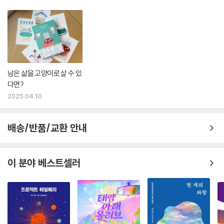
압이 따라붙는 사회를 살고 있다.
표제작 〈고양이와 나〉 속 퀴어 커플은 한 사람이 고양이가 되고 나자 의외
로 간단히 동거 관계를 공식적으로 인정받는다. 〈유진군〉에선 원하는 성별
을 선택하는 조건으로 ‘유진군’이 고양이가 되어 나타나지만 친구들은 그
를 자연스럽게 받아들인다. 그의 ‘성질’이 그대로인 점을 반길 뿐 친구들에
남은 삶을 고양이로 살 수 있
겐 그가 여자인지 남자인지는 전혀 중요하지 않다는 점에서 성별을 넘어서
다면?
한 사람을 이해하는 다양한 가능성이 있음을 시사한다.
2025.04.10.
이처럼 《고양이와 나》는 여러 현실의 문제와 상상력을 자유롭게 엮으며 정
상성의 규범 자체가 실은 대단히 절대적인 것은 아닐 수 있음을 가볍게 뒤
배송/반품/교환 안내
틀어 증명해 보인다. 종(種)과 성별의 구분, 사회적 위치와 간섭에서 해방
된 사랑을 담은 이 소설이 지금 이곳의 문제를 해결할 힌트가 되는 이유다.
이 분야 베스트셀러