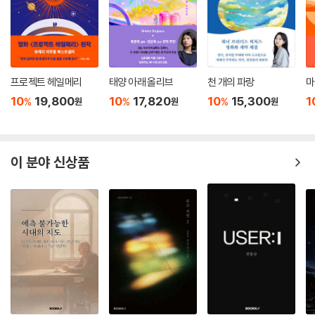
프로젝트 헤일메리
태양 아래 올리브
천 개의 파랑
마
10
19,800
10
17,820
10
15,300
1
%
%
%
원
원
원
이 분야 신상품