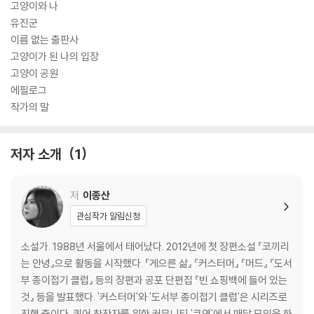
고양이와 나
유진군
이름 없는 출판사
고양이가 된 나의 입장
고양이 공원
에필로그
작가의 말
저자 소개
1
저
이종산
관심작가 알림신청
소설가. 1988년 서울에서 태어났다. 2012년에 첫 장편소설 『코끼리
는 안녕』으로 활동을 시작했다. 『게으른 삶』 『커스터머』 『머드』 『도서
부 종이접기 클럽』 등의 장편과 공포 단편집 『빈 쇼핑백에 들어 있는
것』 등을 발표했다. '커스터머'와 '도서부 종이접기 클럽'은 시리즈로
진행 중이다. 퀴어 창작자를 위한 커뮤니티 '큐연'에서 매달 모임을 하