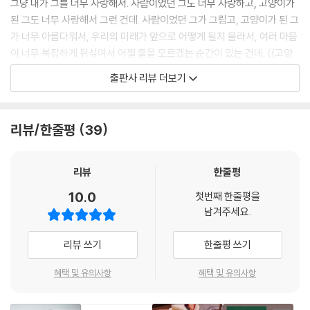
그냥 내가 그를 너무 사랑해서. 사람이었던 그도 너무 사랑하고, 고양이가
--- p.199 「고양이가 된 나의 입장」 중에서
된 그도 너무 사랑해서 그런 건데. 사람이었던 그가 그립고, 고양이가 된 그
가 너무 아름다워서, 우리의 미래가 앞으로 어떻게 될지 몰라서, 여러 마음
“글쎄요. 저는 그게 사랑인 것 같아요.”
이 너무 복잡하게 뒤섞여서 어쩔 줄을 모르겠는 순간이 있는 건데. (〈고양
“어떤 것이요?”
이 공원〉, p. 216)
출판사 리뷰 더보기
“이해하고 싶어 하고, 궁금해하고 그런 거요.”
--- p.223 「고양이 공원」 중에서
2012년 제1회 문학동네 대학소설상 수상 당시 “전혀 새로운 감각의 출
현”(소설가 윤대녕), “서사를 이끌어가는 독특한 발성과 무심한 감성”(소
리뷰/한줄평
39
설가 편혜영)이라는 평을 받으며 데뷔한 이종산은 《게으른 삶》 《커스터
머》를 비롯한 장편소설과 함께 SF소설 《벌레 폭풍》 《머드(MUD)》, 판타
지로맨스 《블루마블》, 호러 단편집 《빈 쇼핑백에 들어 있는 것》과 YA소설
리뷰
한줄평
《도서부 종이접기 클럽》에 이르기까지 장르를 초월해 끊임없이 호명되며
10.0
첫번째 한줄평을
폭넓은 지지를 받아왔다.
남겨주세요.
‘어느 날 전 세계 사람들 앞에 거대 고양이가 나타나 남은 삶을 고양이로 살
리뷰 쓰기
한줄평 쓰기
선택권을 준다면?’이라는 기발한 설정으로 시작하는 이 책은 하룻밤 사이
사랑하는 이들이 고양이로 변한 세상을 무대로 예기치 못한 삶을 살아가는
혜택 및 유의사항
혜택 및 유의사항
존재들의 이야기를 다룬다.