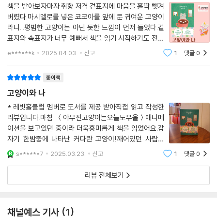
함은 여기서 다시금 빛을 발한다. 더 이상 사람의 말을 주고받진 못하지만,
책을 받아보자마자 취향 저격 겉표지에 마음을 홀딱 뺏겨
그 자리를 대신하는 건 상대를 바라보는 따스한 눈빛과 조심스레 쓰다듬는
버렸다.마시멜로를 넣은 코코아를 앞에 둔 귀여운 고양이
손짓, 가만히 몸을 붙이는 것만으로 전해지는 오롯한 마음이다. 이 안에서
라니...평범한 고양이는 아닌 듯한 느낌이 먼저 들었다.겉
우리가 할 일이라곤 타인에게 증명하거나 인정받는 것이 아니라 그저 사랑
표지와 속표지가 너무 예뻐서 책을 읽기 시작하기도 전에
을 표현하고 느끼는 일뿐이다. 물론 이 소설이 사랑의 정답을 보여주는 것
오래오래 바라보며 한참을 힐링했다.내용도 마음을 홀딱
e******k
2025.04.03.
신고
1
댓글
0
뺏길 만큼 충실했으면 하는 바람으로 읽기 시작한 고양이
은 아니다. 다만 이 감정의 본질이 무엇인지 자문해볼 기회를 안겨줌으로
와 나 초반부터 예기치 못한 등장인물에 의
써 우리는 각자가 꿈꾸는 사랑을 새롭게 발견할 기회를 얻는다.
종이책
고양이와 나
“역시 고양이가 되길 잘했다. 고양이가 되고 나니 다르게 살 수 있다”
현실의 무거운 문제를 뒤틀어 가볍게 보여주는 이야기의 힘
* 레빗홀클럽 멤버로 도서를 제공 받아직접 읽고 작성한
리뷰입니다.마침 ＜야무진고양이는오늘도우울＞애니메
이션을 보고있던 중이라 더욱흥미롭게 책을 읽었어요.갑
그가 사람이었을 때는 언제 그런 날이 올지 요원하기만 했다. 우리는 함께
자기 한밤중에 나타난 커다란 고양이!깨어있던 사람들
살면서부터 항상 우리가 서로의 공식적인 보호자가 되기를 바랐다. 그런데
은 "앞으로 남은 삶은 고양이로 사시겠습니까?" 라는물음
갑자기 우리가 꿈꾸던 일이 반은 이루어졌다. 이런 식으로 이루어지길 바
s******7
2025.03.23.
신고
1
댓글
0
과 함께"YES"와 "NO"가 적힌 종이를 건내 받습니다.ㅡ1.
란 건 아니었지만, 그래도 내가 그의 보호자로 등록됐다니 기분이 나쁘지
고양이로 변한 사람들: 인구의 약 5%의 인간들은 고
리뷰 전체보기
않았다. (〈고양이와 나〉, pp. 64~65)
작년에서야 사실혼 동성 부부의 건강보험 피부양자격을 인정한 첫 대법원
채널예스 기사
1
판결 사례가 나올 만큼 우리는 여전히 사랑을 이해하는 데 많은 제약과 억