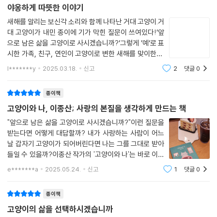
야옹하게 따뜻한 이야기
《고양이와 나》에는 크게 세 마리의 고양이가 등장한다. 새해 정각, 거대 고
양이가 내민 종이를 건네받고 “앞으로 낢은 삶을 고양이로 사시겠습니
새해를 알리는 보신각 소리와 함께 나타난 거대 고양이.거
대 고양이가 내민 종이에 기가 막힌 질문이 쓰여있다!’앞
까?”라는 질문에 “예”를 선택해 고양이로 변한 사람들이다.
으로 남은 삶을 고양이로 사시겠습니까?‘그렇게 ’예‘로 표
시한 가족, 친구, 연인이 고양이로 변한 새해를 맞이한다.
서로의 관계를 질문받으면 매번 ‘내가 만나는 분’ 혹은 ‘같이 사는 친구’라
깊은 멘붕과 당혹감이 휩싸인 아비규환 일거라 생각했는
고 얼버무렸던 ‘나’의 동성 애인은 노랑과 주황 빛깔의 치즈태비 고양이가
l*******y
2025.03.18.
신고
2
댓글
0
데, 의외로 장점이 많아 보였다.동거인으로 아무런 법적
된다.(〈고양이와 나〉). 앱으로 처음 만나 데이트를 했던 사람은 이전처럼
보호자로 나서지 못한 퀴어 커플의 경
카레를 좋아하는 샴고양이로(〈유진군〉), “손님이 오든 안 오든” 매일 정해
종이책
진 시간에 가게 문을 여닫던 성실한 책방 사장님은 초록색 눈을 가진 회색
고양이와 나, 이종산; 사랑의 본질을 생각하게 만드는 책
고양이가 되어 친구 앞에 모습을 드러낸다(〈고양이가 된 나의 입장〉).
"앞으로 남은 삶을 고양이로 사시겠습니까?"이런 질문을
받는다면 어떻게 대답할까? 내가 사랑하는 사람이 어느
소설 속 인물의 입을 빌린 〈에필로그〉를 통해 저자가 밝혔듯, 《고양이와
날 갑자기 고양이가 되어버린다면 나는 그를 그대로 받아
나》는 “진실된 사랑이 핵심에 있는” 소설이기도 하다. 그만큼 이 책은 ‘이
들일 수 있을까?이종산 작가의 '고양이와 나'는 바로 이런
해’와 ‘호기심’ 그 자체면 충분한 마음을 이야기하며 그간 사랑에 덧씌워져
엉뚱한 질문에서 시작한다. 전 세계 인구의 5퍼센트가 거
e*******a
2025.05.24.
신고
1
댓글
0
온 통념을 전복할 참신한 시선을 제시한다.
대 고양이의 제안을 받고 고양이로 변한 세상. 심히 판타
지적 설정이지만 전개되는 이야기는 놀라울
종이책
하루아침에 고양이가 되어 생김새는 물론 대화 방식과 먹는 밥, 수면 시간
까지 인간이었을 때와 비교하면 모든 게 달라졌지만 이 소설이 지닌 특별
고양이의 삶을 선택하시겠습니까