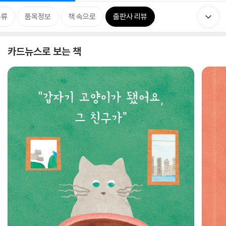
분류
품목정보
책 속으로
출판사 리뷰
카드뉴스로 보는 책