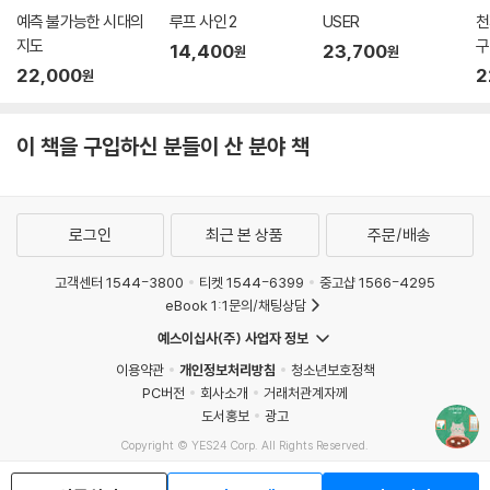
예측 불가능한 시대의
루프 사인 2
USER
천
지도
구
14,400
23,700
원
원
22,000
2
원
이 책을 구입하신 분들이 산 분야 책
로그인
최근 본 상품
주문/배송
고객센터 1544-3800
티켓 1544-6399
중고샵 1566-4295
eBook 1:1문의/채팅상담
예스이십사(주) 사업자 정보
이용약관
개인정보처리방침
청소년보호정책
PC버전
회사소개
거래처관계자께
도서홍보
광고
Copyright © YES24 Corp. All Rights Reserved.
MATOM4