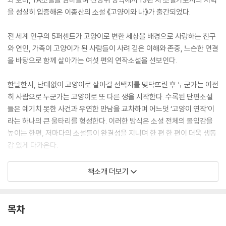
을 성실히 입증해온 이종산의 소설 《고양이와 나》가 출간되었다.
전 세계 인구의 5퍼센트가 고양이로 변한 세상을 배경으로 사랑하는 친구
와 연인, 가족이 고양이가 된 사람들이 사려 깊은 이해와 존중, 느슨한 연결
을 바탕으로 함께 살아가는 여섯 편의 연작소설을 선보인다.
한날한시, 난데없이 고양이로 살아갈 선택지를 맞닥뜨린 후 누군가는 여전
히 사람으로 누군가는 고양이로 또 다른 생을 시작한다. 수록된 단편소설
들은 예기치 못한 사건과 우연한 만남을 교차하며 어느덧 ‘고양이 연작’이
라는 하나의 큰 울타리를 형성한다. 이러한 방식은 소설 전체의 몰입감을
높이는 한편, 저마다의 소설들이 완결성을 지니며 한 편 한 편이 더욱 생동
감 있게 다가온다.
고양이가 된 존재와의 사랑을 보여주는 이 책을 통해 우리는 그간 사회가
책소개 더보기
‘사랑’이라는 관념을 얼마나 협소히 바라보았는지를 깨달음과 동시에, 그
목적과 대상이 과연 어디까지 나아갈 수 있을지를 자문해보며 새로운 사랑
의 가능성을 탐구해볼 도전적인 상상력을 거머쥐게 될 것이다.
목차