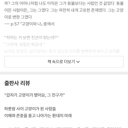
까? 그의 어머니처럼 나도 아직은 그가 동물보다는 사람인 것 같았다. 동물
이든 사람이든, 그는 그였다. 그는 여전히 내게 고유한 존재였다. 그는 고양
이로 변한 그였다.
--- p.57 「고양이와 나」 중에서
“저러는 거 보면 진군이 맞는데?”
“그러게. 성질은 똑같네.”
남자도 웃었다. 샴고양이는 화가 났는지 꼬리를 빳빳하게 세우고 남자를
향해 하악질을 한번 하고는 남자가 나온 방으로 들어가버렸다.
책 속으로 더보기
--- p.105 「유진군」 중에서
“손님에게 이런 말까지 해도 되나 싶지만, 실은 여기 책방 주인이 제 친구
출판사 리뷰
거든요. 그런데 올 초에 갑자기 고양이가 됐어요, 그 친구가.”
--- p.139 「이름 없는 출판사」 중에서
“갑자기 고양이가 됐어요, 그 친구가”
고양이가 된 지금은 알 것 같다. 우리는 서로를 좀 더 자유롭게 둘 수도 있
하룻밤 사이 고양이가 된 사람들
었다. 고양이가 된 지금의 나처럼 해야만 하는 것들을 생각하지 않고, 사랑
이해와 존중을 품고 나아가는 환대의 미래
을 ‘하는’ 대신 그저 서로에 대한 사랑을 ‘느끼기만’ 할 수도, 그것으로 만족
할 수도 있지 않았을까?