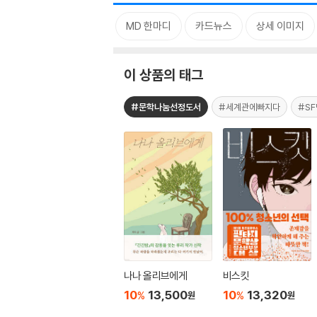
태그
MD 한마디
카드뉴스
상세 이미지
이 상품의 태그
#문학나눔선정도서
#세계관에빠지다
#S
나나 올리브에게
비스킷
10
13,500
10
13,320
%
%
원
원