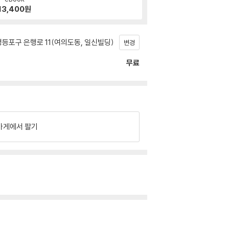
13,400
원
등포구 은행로 11(여의도동, 일신빌딩)
변경
무료
가게에서 팔기