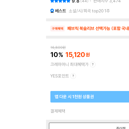
9.8
판매지수
3,474
44
베스트
소설/시/희곡 top20 1주
패브릭 북슬리브 선택가능 (포함 국내
구매혜택
16,800
원
10
15,120
크레마머니 최대혜택가
YES포인트
앱 다운 시 1천원 상품권
결제혜택
종이책