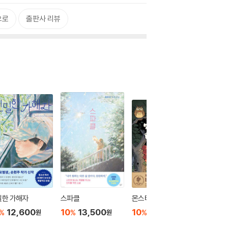
으로
출판사 리뷰
밀한 가해자
스파클
몬스터 캠핑장
양면의 
커버 특
12,600
10
13,500
10
12,600
%
%
%
원
원
원
10
1
%