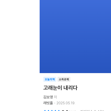
오늘의책
소득공제
고래눈이 내리다
김보영
저
래빗홀
2025.05.19.