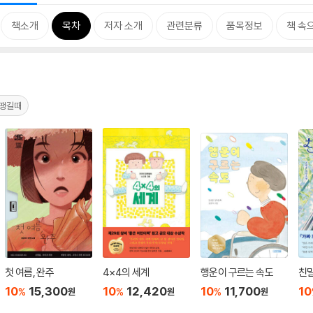
책소개
목차
저자 소개
관련분류
품목정보
책 속
F땡길때
첫 여름, 완주
4×4의 세계
행운이 구르는 속도
친
10
15,300
10
12,420
10
11,700
10
%
%
%
원
원
원