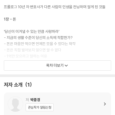
저자는 무엇보다 빠른 성공을 위해서는 반드시 멘토가 필요하다고 강조하
프롤로그 10년 차 변호사가 다른 사람의 인생을 컨닝하며 알게 된 것들
며 “나보다 훨씬 뛰어난 사람들에게 배우라”고 말한다. 그는 과거의 자신
처럼 돈도, 정보도, 빽도 없는 사람이라면 더더욱 효과적인 ‘컨닝’이 필요하
1장 - 돈
다고 단언한다. 실제로 그는 멘토링 프로그램을 통해 20대들의 고민을 수
없이 듣고, 그들이 마주한 현실의 벽과 한계에 대한 깊은 이해를 쌓아왔다.
‘당신이 이겨낼 수 있는 만큼 사랑하라’
덕분에 이 책에는 추상적인 동기부여가 아닌, ‘지금 무엇을, 어떻게 해야 할
- 지금의 생활 수준이 당신의 소득에 적합한가?
까’를 말해주는 현실밀착형 조언이 담겨 있다.
- 돈은 마음만 먹으면 언제든 모을 수 있다는 착각
- 돈은 직접 벌어보지 않으면 알 수 없다
본문은 돈, 사람, 결혼, 일, 꿈, 마인드―삶을 구성하는 여섯 가지 키워드를
- 1억만 모으라고 말하는 이유
중심으로 구성되어 있다. 각 장에서는 저자가 직접 만나 조언을 얻거나 관
- 타인의 시선에서 자유로워져라
목차 더보기
찰해온 성공한 사람들의 공통된 마인드와 행동 방식이 담겨 있다. 더불어
- 좋은 기회와 사기를 구분하는 방법
수많은 실패의 경우의 수를 들여다보면서 독자들이 이를 반면교사 삼아 올
- 가난할수록 돈을 더 모른다
바른 길로 갈 수 있도록 신랄한 교훈을 전한다.
- 빚을 청산하기 위한 5가지 방법
저자 소개
1
- 돈은 자격이 있는 사람에게 온다
이 책은 단지 더 나은 삶을 꿈꾸는 사람들을 위한 응원이 아니라, 더 나은
인생 컨닝페이퍼 - ‘돈’
삶에 도달할 수 있는 ‘가장 빠른 경로’를 찾는 데 집중한다. 앞서 성공한 사
저
박종경
람들의 시행착오에서 진짜 배워야 할 것은 그들의 결과가 아니라, 결정과
2장 - 사람
관심작가 알림신청
선택의 순간마다 무엇을 기준으로 판단했는지에 대한 지혜다. 지금보다 더