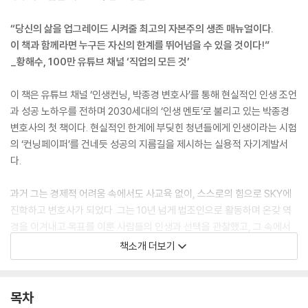
“당신의 삶을 업그레이드 시켜줄 최고의 자본주의 생존 매뉴얼이다.
이 책과 함께라면 누구든 자신의 한계를 뛰어넘을 수 있을 것이다!”
_황해수, 100만 유튜브 채널 ‘직업의 모든 것’
이 책은 유튜브 채널 ‘인생컨닝, 박종경 변호사’를 통해 현실적인 인생 조언
과 성공 노하우를 전하며 2030세대의 ‘인생 멘토’로 불리고 있는 박종경
변호사의 첫 책이다. 현실적인 한계에 부딪힌 청년들에게 인생이라는 시험
의 ‘컨닝페이퍼’를 건네듯 성공의 지름길을 제시하는 실용적 자기계발서
다.
과거 그는 경제적 어려움 속에서도 사교육 없이, 스스로의 힘으로 SKY에
진학하고 변호사가 되었다. 그는 10년 넘게 법조인으로 활동하며 온갖 역
경을 이겨내고 목표를 이룬 사람들의 인생과 선택을 관찰했고, 그 속에서
성공으로 직행하는 승자들의 삶의 구조를 읽어냈다. 바로 그 통찰을 바탕
책소개 더보기
으로, 이 책은 지금 자신의 방향을 찾으려 노력하고 있는 이들에게 더 빠르
고 영리하게 다음 스텝으로 향할 수 있는 삶의 태도와 성공 전략을 정리해
보여준다.
목차