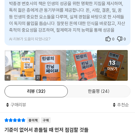
단적 양극화 시대에 가장 필요한 강력한 ‘인생 컨닝’이다. 이 책을 통해 이
박종경 변호사의 책은 인생의 성공을 위한 명확한 지침을 제시하며,
가는 사람은 어떤 집단에서든 반드시 두각을 나타내게 되어 있다.
런 통찰을 더 빨리 접하게 될 어린 친구들이 정말 부럽다.
매일 치열하게 고민하고, 뜨겁게 살아가는
특히 젊은 층에게 큰 동기부여를 제공합니다. 돈, 사람, 결혼, 일, 꿈
---「4장 일, ‘끊임없는 배움이 새로운 기회를 가져온다」중에서
등 인생의 중요한 요소들을 다루며, 실제 경험을 바탕으로 한 사례들
젊은이들에게 건네는 인생 멘토들의 성공 로드맵
- 정 찬 ((주)메디펠라 대표)
이 독자의 몰입을 돕습니다. 잘못된 돈에 대한 인식을 바로잡고, 자산
갓생이라는 개념의 탄생 배경에는, 인생의 답을 손쉽게 찾고 자 하는 욕망
축적의 중요성을 강조하며, 절제력과 지적 능력을 통해 성공을 이룰
현재 박종경 변호사는 구독자 10만 명을 앞두고 있는 유튜브 채널 ‘인생컨
박종경 변호사는 삶을 긍정적으로 바라보고 주도적으로 이끌어가는 사람
이 자리 잡고 있다. 그러나 인생의 목적이나 꿈에 대한 해답을 외부에서만
수 있음을 설명합니다.
닝, 박종경 변호사’를 통해 2030세대가 주목하는 ‘인생 멘토’로 화제를 모
이다. 그의 돈과 삶에 대한 인사이트를 담은 이 책이 경제적인 현실 앞에서
찾으려는 시도는 한계를 지닐 수밖에 없다. 외부로부터 얻은 정보와 경험
으고 있다. 이 책에는 그가 그동안 탁월한 성공과 부를 이룬 다양한 인물들
AI 리뷰가 도움이 되었나요?
0
0
고민하고 있거나 인생의 방향을 찾지 못해 방황하는 이들에게 큰 도움이
은 방향을 잡는 데 도움이 될 수 있지만, 내면의 질문에 대한 진정한 해답은
을 만나오면서 얻게 된 인생 철학과 노하우가 총망라되어 있다. 그들의 공
될 것이라 확신한다.
오직 자기 자신만이 찾을 수 있다. 온라인에서 건질 수 있는 건 실용 지식이
통점 중 하나는, ‘돈에 대한 열망을 감추지 않으며, 자기보다 뛰어난 사람들
- 김소은 (세무사)
지, 자아가 아니다. 자신과 진지하게 대화하라. 그때 비로소 진정한 ‘갓
에게 배우는 것을 멈추지 않는다’는 것이다. 부를 얻고 싶다면 ‘돈은 많을수
13
생’의 의미를 알게 될 것이다.
록 좋다’는 명제를 인정해야 한다. 또한 자신보다 뛰어난 사람을 찾아 그로
더보기
---「5장 꿈, ‘갓생이 정말 갓생일까?」중에서
부터 배우고 익힌 것을 자기 것으로 만들어야 한다. 급속한 성장을 원한다
4
21
면 멘토의 조언은 필수기 때문이다.
인간은 퇴보 아니면 발전, 이 두 가지 중 하나만을 선택할 수 있다. 나는 인
리뷰
32
한줄평
24
간의 삶에 ‘현상 유지’라는 개념은 존재하지 않는다고 생각한다. 만약 자신
세상이 빠르게 변할수록 정답은 더 불투명해진다. 불확실한 정보, 넘쳐나
이 현재 현상 유지는 하고 있다고 생각한다면 사실은 조용히 퇴보하고 있
는 콘텐츠 속에서 우리는 매일 선택의 기로에 서고 방향을 잃는다. 이 책은
구매리뷰
추천순
는 상태일지 모른다는 사실을 알아야 한다. 앞으로 나아가는 발전적 삶을
혼자 해답을 찾느라 지친 이들에게 인생의 멘토들이 앞서 걸으며 이미 검
살기 위해서는, 고통은 피하고 싶다는 마음을 버려야 한다. 고통을 피하는
증한 명확한 답안지를 건넨다. 이 책이 가진 가장 강력한 무기는 ‘단순한 이
종이책
구매
것이 아니라 관리하는 법을 배워야 하고, 이를 위해서는 새로운 시도가 필
론적 조언’이 아닌, 다양한 경우의 수를 경험한 사람만이 말할 수 있는 정확