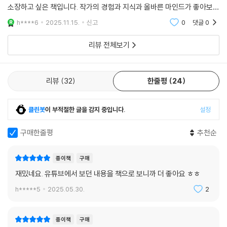
구매하게 되었는데 몇 장 읽어보니 알찬 책이구 돈이 아깝지 않고 집에 꼭
소장하고 싶은 책입니다. 작가의 경험과 지식과 올바른 마인드가 좋아보입
니다. 저의 삶에 자극이 되기도 하고 앞으로의 삶에 대한 영감을 얻고 있어
h****6
2025.11.15.
신고
0
댓글
0
요. 저의 두 자
리뷰 전체보기
리뷰
32
한줄평
24
클린봇
이 부적절한 글을 감지 중입니다.
설정
구매한줄평
추천순
종이책
구매
재밌네요. 유튜브에서 보던 내용을 책으로 보니까 더 좋아요 ㅎㅎ
h*****5
2025.05.30.
2