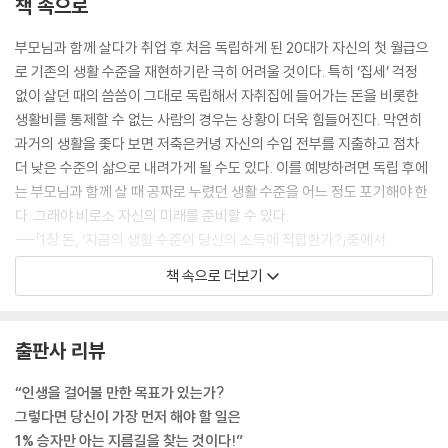
책 속으로
- 즐겁게 일하는 사람을 선택하라
- 자녀보다 부부가 먼저다
부모님과 함께 살다가 취업 후 처음 독립하게 된 20대가 자신의 첫 월급으
- 인재를 선발하듯 공들여 선택하라
로 기존의 생활 수준을 재현하기란 극히 어려울 것이다. 특히 ‘집세’ 걱정
인생 컨닝페이퍼 - ‘결혼’
없이 살던 때의 씀씀이 그대로 독립해서 자취집에 들어가는 돈을 비롯한
생활비를 통제할 수 없는 사람의 경우는 상황이 더욱 힘들어진다. 막연히
4장 - 일
과거의 생활을 좇다 보면 저축은커녕 자신의 수입 전부를 지출하고 점차
더 낮은 수준의 삶으로 내려가게 될 수도 있다. 이를 예방하려면 독립 후에
‘적당히 일하면 적당히만 산다’
는 부모님과 함께 살 때 공짜로 누렸던 생활 수준을 어느 정도 포기해야 한
- 평생 할 게 아니라면 시작하지 마라
다. 그래야 비로소 자신의 미래를 준비할 수 있다.
- 일에는 냉혹하고 휴식에는 관대한 사람들
---「1장 돈, ‘지금의 생활 수준이 당신의 소득에 적합한가?」중에서
- 퇴사하고 사업이나 할까?
책 속으로 더보기
- 안 되는 건 과감하게 포기할 용기
분수에 맞지 않는 복이 들어왔을 땐 의심해야 한다. 노력 없이 얻은 기회와
- 하루 8시간 근무로는 부를 얻을 수 없다
이유 없는 소득은 항상 위험하다. 2023년 통계청 자료를 기준으로, 순자
- 끊임없는 배움이 새로운 기회를 가져온다
산이 10억이면 상위 10%, 30억 원이면 상위 1%에 해당한다. 상위 10%의
출판사 리뷰
- 노력의 질을 높여라
부를 원한다면 10명 중 1명 수준의 노력을, 상위 1%의 부를 원한다면 100
- 가진 게 없다면 시간에 투자하라
명 중 1명 수준 이상의 노력을 하고 있는지 자문해보라.
“인생을 걸어볼 만한 목표가 있는가?
인생 컨닝페이퍼 - ‘일’
---「1장 돈, ‘좋은 기회와 사기를 구분하는 방법」중에서
그렇다면 당신이 가장 먼저 해야 할 일은
1% 승자만 아는 지름길을 찾는 것이다!”