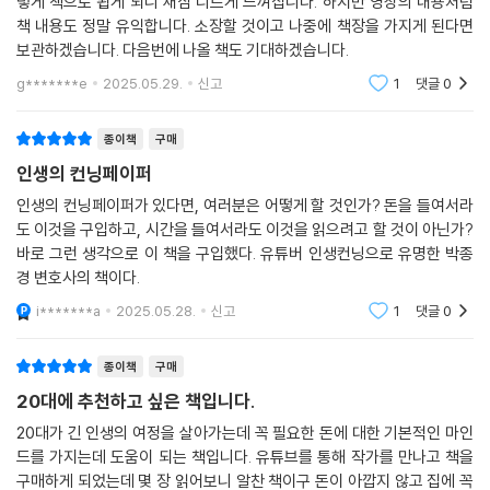
유튜브로 알게 되었고 유튜브영상 많이 보고 공감도 많이 하였습니다. 이
렇게 책으로 뵙게 되니 새삼 디르게 느껴집니다. 하지만 영상의 내용처럼
책 내용도 정말 유익합니다. 소장할 것이고 나중에 책장을 가지게 된다면
보관하겠습니다. 다음번에 나올 책도 기대하겠습니다.
g*******e
2025.05.29.
신고
1
댓글
0
종이책
구매
인생의 컨닝페이퍼
인생의 컨닝페이퍼가 있다면, 여러분은 어떻게 할 것인가? 돈을 들여서라
도 이것을 구입하고, 시간을 들여서라도 이것을 읽으려고 할 것이 아닌가?
바로 그런 생각으로 이 책을 구입했다. 유튜버 인생컨닝으로 유명한 박종
경 변호사의 책이다.
i*******a
2025.05.28.
신고
1
댓글
0
종이책
구매
20대에 추천하고 싶은 책입니다.
20대가 긴 인생의 여정을 살아가는데 꼭 필요한 돈에 대한 기본적인 마인
드를 가지는데 도움이 되는 책입니다. 유튜브를 통해 작가를 만나고 책을