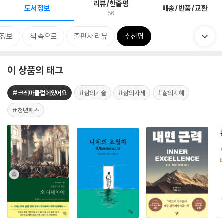
리뷰/한줄평
도서정보
배송/반품/교환
56
정보
책 속으로
출판사 리뷰
추천평
이 상품의 태그
#크레마클럽에있어요
#삶의기술
#삶의자세
#삶의지혜
#청년패스