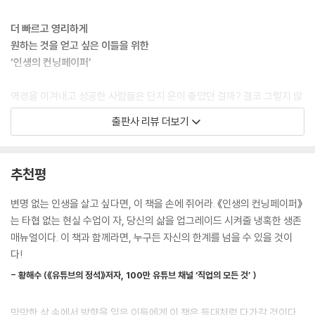
5장 - 꿈
‘나는 거절을 잘 못해서…’라는 말은 자기 존중감이 없다는 뜻이다. 인생의
중요한 결정에서 거절조차 못하는 사람이 어떤 일을 제대로 할 수 있겠는
더 빠르고 영리하게
‘의미 있는 노력만이 진정한 가치를 만든다’
가? 남의 부탁을 들어주지 않을 때는 죄책감을 느끼면서 정작 자신의 삶에
원하는 것을 얻고 싶은 이들을 위한
- 갓생이 정말 갓생일까?
죄책감을 갖지 않는 이유는 무엇인가? 착하게 살려는 노력은 사기당할 준
‘인생의 컨닝페이퍼’
- 가난한 20대가 알면 인생을 바꿀 수 있는 이야기
비가 되어 있다는 뜻과 같다. 선한 사람과 호구 사이에서 나는 과연 어떤 사
- 지피지기면 백전불태
람인지 분별력을 키우고, 단순히 타인에게 잘보이려 하기보다는 현명한 사
역경을 이겨내고 성공한 사람들은 단지 운이 좋았던 걸까? 결코 그렇지 않
- 근거 없는 낙관은 자신감이 아니다
람으로 인정받기 위해 노력해야 한다.
다. 그들은 누구보다 빠르게 현실을 꿰뚫었고, 누구보다 집요하게 답을 찾
- 남의 길을 따르지 말고 나만의 방향을 찾아라
출판사 리뷰 더보기
---「2장 사람, ‘착한 것과 호구는 다르다」중에서
아냈다. 《인생의 컨닝페이퍼》는 바로 그 치열한 배움과 축적의 흔적을 정
- 약점을 먼저 해결하라
리한 책이다. 혼자 힘으로 모든 것을 이뤄야 하는 사람들이나 더 빠르게 발
- 자신의 삶에 집중하라
한 지인은 부동산과 미술품 투자를 전문으로 한다. 부동산 경매 투자로 시
전하며 목표에 도달하고 싶어하는 사람들에게 먼저 성공한 이들이 남긴 통
- 기회를 잡는 용기를 가져라
추천평
세 차익을 남기는데, 하루에 수십 개에서 수백 개의 경매 물건을 분석한다.
찰을 전한다.
인생 컨닝페이퍼 - ‘꿈’
그리고 그중 수익성 높은 5개의 물건을 찾아 투자하고 월세 수익을 올린
변명 없는 인생을 살고 싶다면, 이 책을 손에 쥐어라. 《인생의 컨닝페이퍼》
다. 그는 “사람들은 자신이 노력했다고 생각하지만, 실제로 무슨 노력을 했
저자는 돈이 없고, 빽도 없고, 정답도 없는 시대를 살아가는 2030세대에
는 타협 없는 현실 수업이 자, 당신의 삶을 업그레이드 시켜줄 냉혹한 생존
6장 - 마인드
는지 물어보면 제대로 대답하는 사람은 손에 꼽는 정도”라고 말한다. 사람
게 꼭 필요한 기준을 제시한다. 더 이상 막연하게 노력하지 말고, 이미 결과
매뉴얼이다. 이 책과 함께라면, 누구든 자신의 한계를 넘을 수 있을 것이
들은 그의 노하우만 얻으려 할 뿐 그가 들인 노력의 깊이와 대가를 이해하
가 검증된 확실한 길을 걸어가라고 말한다. 그가 10년 넘게 법조 현장에서
다!
‘노력, 노력, 노력, 그 다음은 믿음이다’
지 못한다.
마주한 수많은 사람들의 선택과 결과를 관찰한 끝에 얻은 메시지는 분명하
- 부자가 될 마음이 없으면 부자가 될 수 없다
---「2장 사람, ‘기회는 사람에게서 온다」중에서
- 황해수 (《유튜브의 정석》저자, 100만 유튜브 채널 ‘직업의 모든 것’ )
다. 실패를 피하고 더 영리하게 목표에 도달하는 인생 패턴이 있다는 것이
- 군중과 반대로 가라
다.
- 인내하고 절제하라
돈을 무계획적으로 지출하고, 미래에 대한 생각 없이 충동적으로 소비하는
막막한 삶 속에서 방향을 잃은 이들에게 이 책은 등대처럼 다가갈 것이다.