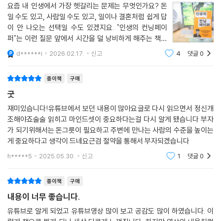
기준이 없어서 흔들릴 때 먼저 점검할 것들
요하다. 이전에 경험해보지 않은 것들을 의식적으로 하나씩 배워보고 추가
한 삶의 좌표가 담겨 있다는 것이다. 단순히 성공담을 나열하는 것이 아니
하는 것이다.
요즘 내 인생에서 가장 헷갈리는 문제는 무엇인가요? 돈
라, 성공한 사람들이 삶의 과정에서 선택했던 길과 실패한 사람들이 했던
일 수도 있고, 사람일 수도 있고, 일이나 결혼처럼 쉽게 답
---「6장 마인드, ‘부의 법칙은 변하지 않았다」중에서
행동과 판단을 구조화하고, 그들이 어떤 기준으로 삶을 설계했는지를 해부
이 안 나오는 선택일 수도 있겠지요. "인생의 컨닝페이
한다.
퍼"는 이런 질문 앞에서 시간을 덜 낭비하게 해주는 책이
었습니다. 저자는 변호사로 일하면서 다양한 사람들의 선
d******i
2026.02.17.
신고
4
댓글
0
‘더 열심히’라는 말보다 ‘어떻게 다르게’ 살아야 할지를 묻는 이 책은, 단순
택과 결과를 가까이에서 보고, 잘되는 사람들에게 반복해
한 근성과 끈기의 미화를 넘어선다. 자기계발서가 너무 많아 무엇부터 읽
서 보이는 기준을 모아 정리합니다. 그래서 위
종이책
구매
어야 할지 혼란스러운 사람, 혹은 수없이 읽었지만 여전히 삶이 막막한 사
람이라면 이 책이 전하는 메시지가 훨씬 명료하게 다가올 것이다.
굿
재미있습니다!유튜브에서 보던 내용이 많아요글로 다시 읽으면서 정신개
당신이 지금 어떤 위치에 있든 상관없다. 더는 혼자 해답을 찾느라 길을 헤
조해야죠술술 읽히고 마인드셋이 중요하다는걸 다시 알게 됐습니다 부자
맬 필요 없다. 이미 성공한 사람들의 방식에는 공통된 흐름이 있고, 그 흐름
가 되기위해서는 돈그릇이 필요하고 주변에 만나는 사람의 수준을 높이는
을 이해한 사람만이 시간을 아끼고, 시행착오를 줄여 빠르게 목표에 도달
게 중요하다고 생각이 드네요근검 절약을 통해서 부자되겠습니다
할 수 있다. 이 책은 수많은 시행착오를 단숨에 뛰어넘게 해줄, 가장 명확한
h*****5
2025.05.30.
신고
1
댓글
0
방향을 제시하는 인생 가이드북이다.
종이책
구매
내용이 너무 좋습니다.