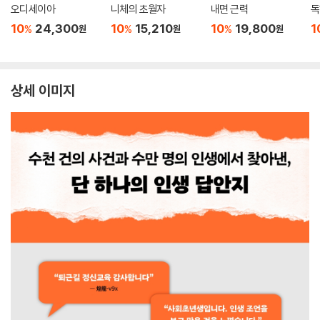
오디세이아
니체의 초월자
내면 근력
독
10
24,300
10
15,210
10
19,800
1
%
%
%
원
원
원
상세 이미지