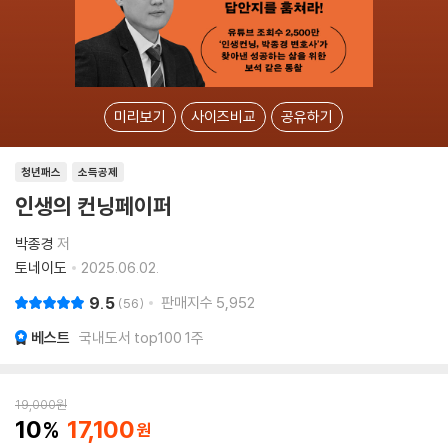
미리보기
사이즈비교
공유하기
청년패스
소득공제
인생의 컨닝페이퍼
박종경
저
토네이도
2025.06.02.
9.5
판매지수
5,952
56
베스트
국내도서 top100 1주
19,000
원
10
17,100