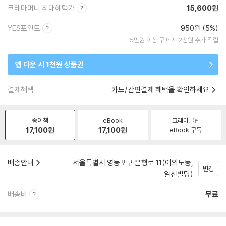
크레마머니 최대혜택가
15,600원
YES포인트
950원 (5%)
5만원 이상 구매 시 2천원 추가 적립
앱 다운 시 1천원 상품권
결제혜택
카드/간편결제 혜택을 확인하세요
종이책
eBook
크레마클럽
17,100
원
17,100
원
eBook 구독
배송안내
서울특별시 영등포구 은행로 11(여의도동,
변경
일신빌딩)
배송비
무료