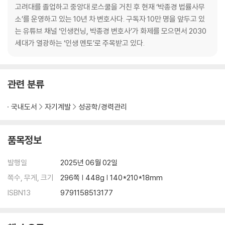
나은 삶을 위해 치열하게 노력하며 성공을 향해 달리고 있는 이들에게 이
‘기회는 사람에게서 온다’
고려대를 졸업하고 중앙대 로스쿨을 거친 후 현재 ‘박종경 법률사무
책은 가장 확실한 인생의 컨닝페이퍼가 되어줄 것이다.
- 착한 것과 호구는 다르다
소’를 운영하고 있는 10년 차 변호사다. 구독자 10만 명을 앞두고 있
- 멀리해야 할 사람의 3가지 유형
는 유튜브 채널 ‘인생컨닝, 박종경 변호사’가 화제를 모으면서 2030
- 사람의 진짜 인성이 드러나는 순간
세대가 열광하는 ‘인생 멘토’로 주목받고 있다.
- 도움받을수록 더 가난해진다
- 이런 사람과는 인연을 끊어라
- 기회는 사람에게서 온다
관련 분류
- 당신에게 이상한 사람이 꼬이는 이유
- 매력적인 사람이 되는 법
국내도서
자기계발
성공학/경력관리
인생 컨닝페이퍼 - ‘사람’
3장 - 결혼
품목정보
‘배우자 선택에 당신의 미래가 달렸다’
발행일
2025년 06월 02일
- 가장이 존중받지 못하는 이유
쪽수, 무게, 크기
296쪽 | 448g | 140*210*18mm
- 요즘 젊은이들이 결혼을 못하는 진짜 이유
ISBN13
9791158513177
- 배우자로서의 역할을 다하라
- 말이 아닌 살아온 모습을 보라
- 경제관념은 배우자의 필수 조건이다