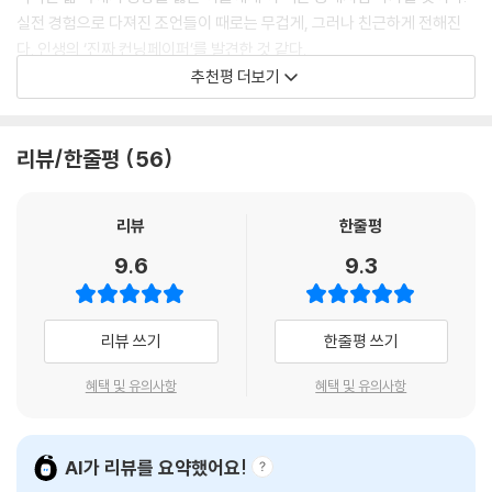
- 좋은 멘토가 없으면 부자가 될 수 없다
사람과는 미래를 꿈꾸지 말라. 그리고 이러한 습관이 단시간에 바뀔 것이
실전 경험으로 다져진 조언들이 때로는 무겁게, 그러나 친근하게 전해진
돈, 사람, 결혼, 일, 꿈, 마인드라는 삶의 핵심 키워드를 중심으로 구성된 여
- 현실은 냉혹하고 자본주의는 차갑다
라는 기대도 접어라. 인간은 쉽게 변하지 않는다. 사업을 하거나 돈을 버는
다. 인생의 ‘진짜 컨닝페이퍼’를 발견한 것 같다.
섯 개의 챕터에는 ‘이론’이 아니라 ‘경험’으로 검증된 조언들로 가득하다.
- 부의 법칙은 변하지 않았다
데 재능이 중요하듯, 절약 역시 능력이다.
추천평 더보기
마치 입시 전날 친구가 몰래 건네준 요점 정리 노트처럼 실전적이고, 명료
- 신성민 (주식회사 넥스트립 대표이사)
- 투자보다 생존이 먼저다
---「3장 결혼, ‘경제관념은 배우자의 필수 조건이다」중에서
한 통찰을 전해줄 것이다.
- 스스로를 가난하게 만드는 고정관념에서 벗어나라
성공으로 향하는 막막한 길 위에서 예고 없이 내 앞에 펼쳐진 ‘인생의 커닝
- 더 벌고 덜 써라
진로를 탐색하는 과정에서 다양한 경험을 해보는 것은 분명 도움이 된다.
리뷰/한줄평
56
기회의 문은 아무에게나 열리지 않는다. 하지만 그 문을 여는 방식은 분명
페이퍼’, 이제 그 길을 향해 발을 내딛으려는 당신 역시, 이미 이 책을 손에
- 소비는 시간을 버리는 일이다
하지만 인생에서 중요한 선택을 할 때에는 “이 일을 평생 해도 괜찮을
존재한다. 그 방식을 아는 사람들은 길을 돌아가지 않는다. 단번에 핵심을
쥘 충분한 자격이 있다.
- 인생의 목적은 행복이 아니다
까?”라는 질문이 반드시 선행되어야 한다. 그런 질문이 없다면 일을 할 때
찌르고, 가장 빠른 경로를 선택한다. 그들이 바로 오늘 당신이 부러워하는
인생 컨닝페이퍼 - ‘마인드’
리뷰
한줄평
- 이수정 (인플루언서 크리스탈리)
버티기도 어렵고, 작은 고난이나 고통에도 쉽게 포기하고 수시로 일을 바
삶의 주인공들이다. 그리고 이 책은, 그들이 사용한 컨닝페이퍼를 처음으
꿀 수 있기 때문이다.
9.6
9.3
로 펼쳐 보이는 기록이다.
에필로그 돈 문제와 죽음은 피할 수 없다
---「4장 일, ‘평생 할 게 아니라면 시작하지 마라」중에서
‘좋은 인생’에 대한 담론이 매우 가벼워진 시대에 살고 있다. 그저 ‘한방’에
부자가 되면 끝이라는 사고가 지배적이다. 이 책은 바로 이런 가치관에 의
지금 이 책을 펼쳐든 당신에게 필요한 것은 무작정 달리는 의지가 아니라,
성공한 사람들의 사람을 보는 눈은 일반인이 상상할 수 없는 수준이다. 그
문을 던진다. 인생에서 ‘돈’은 극히 중요하다. 그러나 바로 그 돈을 불리고
리뷰 쓰기
한줄평 쓰기
먼저 달려본 이들의 트랙을 따라갈 용기다. 더 나은 인생을 향해 직진하고
러한 안목이 없었다면 절대 성공할 수도, 그런 위치에 오를 수도 없었을 것
지키기 위해선 주변에 누가 있는지도, 자신의 반평생 이상의 방향과 성향,
싶은 이들에게 《인생의 컨닝페이퍼》는 탁월한 실전 가이드가 되어줄 것이
이다. 소수겠지만, 어떤 사람의 능력과 가치를 알아볼 줄 아는 이는 항상 존
혜택 및 유의사항
혜택 및 유의사항
사고방식, 습관 등을 결정할 결혼도, 나를 직업인으로서 구성하는 수단인
다.
재한다. 학습에 대한 욕구는 결국 성장에 대한 열망과 같다. 계속해서 더 나
일도 중요하다. 아울러 내적 동기인 ‘꿈’의 추진력은 강력하며, 자신을 마주
아지는 삶을 선택하고 있는 사람은 누군가에게 그 가치를 인정받을 것이
하고 세상을 조명하는 앵글인 ‘마인드’까지 고루 구성되어야 한다. 이와 같
“노력에도 방향성이 필요하다.
다. 그러니 계속해서 읽고, 사고하고, 이를 삶에 적용하고, 다시 일에 활용
AI가 리뷰를 요약했어요!
이 인생의 기둥을 6가지 요소로 바라보며 하루라도 빨리 대비하는 것은 극
이미 답을 본 사람들의 방식대로 가라!”
하는 훈련을 하라. 당신에게도 반드시 귀인이 찾아올 것이다. 이렇게 살아