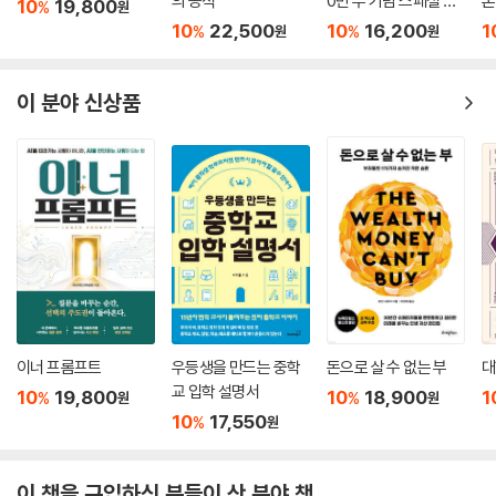
내면 근력
결국 해내는 사람의 일
아주 작은 습관의 힘 (5
데
의 공식
0만 부 기념 스페셜 에
론
10
19,800
%
원
디션)
무
10
22,500
10
16,200
1
%
%
원
원
이 분야 신상품
이너 프롬프트
우등생을 만드는 중학
돈으로 살 수 없는 부
대
교 입학 설명서
10
19,800
10
18,900
1
%
%
원
원
10
17,550
%
원