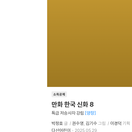
소득공제
만화 한국 신화 8
특급 저승사자 강림
양장
박정효
글
권수영
김기수
그림
이경덕
기획
다산어린이
2025.05.29.