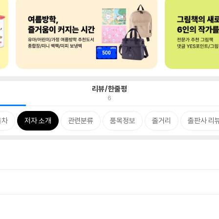
리뷰/한줄평
6
목차
저자 소개
관련분류
품목정보
줄거리
출판사 리