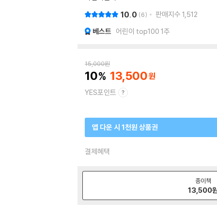
10.0
판매지수
1,512
6
베스트
어린이 top100 1주
15,000
원
10
13,500
YES포인트
앱 다운 시 1천원 상품권
결제혜택
종이책
13,500