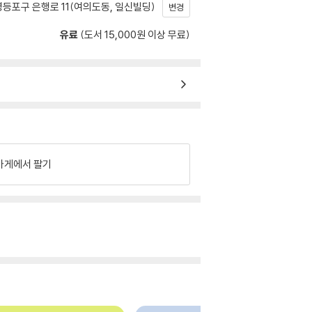
등포구 은행로 11(여의도동, 일신빌딩)
변경
유료
(도서 15,000원 이상 무료)
가게에서 팔기