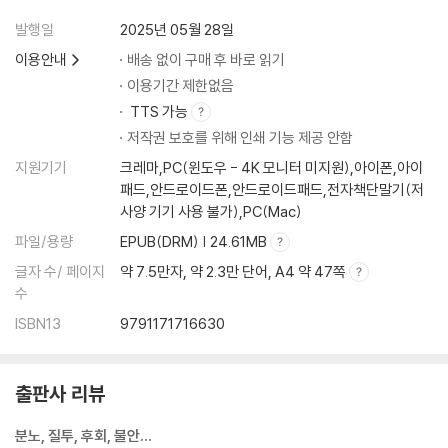
발행일
2025년 05월 28일
이용안내
배송 없이 구매 후 바로 읽기
이용기간 제한없음
TTS 가능
저작권 보호를 위해 인쇄 기능 제공 안함
지원기기
크레마,PC(윈도우 - 4K 모니터 미지원),아이폰,아이
패드,안드로이드폰,안드로이드패드,전자책단말기(저
사양 기기 사용 불가),PC(Mac)
파일/용량
EPUB(DRM) | 24.61MB
글자 수/ 페이지
약 7.5만자, 약 2.3만 단어, A4 약 47쪽
수
ISBN13
9791171716630
출판사 리뷰
분노, 질투, 후회, 불안…