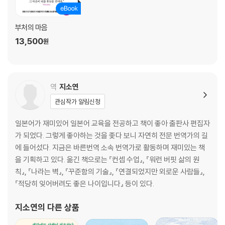
알량한 우월감이 행복을 멀리 밀어낸다
5장 부정적인 감정에서 벗어나는 마음의 습관
부처의 마음
13,500
원
마음을 ‘좋은 것’으로 채우는 습관 만들기
모두 내 마음의 착각
명상이란 마음의 변화를 알아차리는 것
가부좌를 틀지 않아도 명상은 할 수 있다
역
지소연
마인드풀니스도 본질을 착각하면 함정이 된다
관심작가 알림신청
감정의 구체화가 핵심
일본어가 재미있어 일본어 교육을 전공하고 책이 좋아 출판사 편집자
[부록] 아름다운 심소 25가지와 다른 것과 함께 작용하는 심소 13가지
가 되었다. 그렇게 좋아하는 것을 좇다 보니 자연히 전문 번역가의 길
에 들어섰다. 지금은 바른번역 소속 번역가로 활동하며 재미있는 책
을 기획하고 있다. 옮긴 책으로는 『컨셉 수업』, 『워런 버핏 삶의 원
칙』, 『나라는 벽』, 『꾸준함의 기술』, 『연결되었지만 외로운 사람들』,
『적당히 잊어버려도 좋은 나이입니다』 등이 있다.
지소연
의 다른 상품