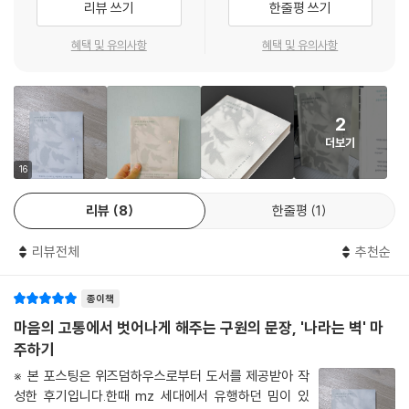
리뷰 쓰기
한줄평 쓰기
자신의 마음을 직시해야 한다고 이야기했고, 욕망과 비교의 욕구가 괴로움
을 증가시키며, 이를 내려놓기 위해서는 내면의 마음을 다스려야 한다고
혜택 및 유의사항
혜택 및 유의사항
말했다. 저자는 이와 같은 불교의 사고방식을 통해 근심과 괴로움을 떨쳐
내고, 명상과 마인드풀니스를 통해 마음의 변화를 알아차리고, 부정적인
감정을 조절하는 방법을 알려준다. 특히 불교 경전 ‘아비달마’와 ‘사성제 ·
2
팔정도’ 등 핵심 교리를 일반 독자가 이해하기 쉬운 언어로 풀어냈고, 자신
더보기
을 둘러싼 감정이 어디서 비롯되었는지를 명확히 파악할 수 있도록 돕는
다. 감정이 일어나는 원인을 ‘헛된 기대’와 ‘망상’이라 명쾌히 짚고, 그 감정
16
을 탓하지 않고 마주하는 법을 배울 수 있다는 점에서 자기계발서와 심리
리뷰
8
한줄평
1
치유서를 동시에 읽는 듯한 울림을 전한다.
리뷰전체
추천순
자신과 화해하지 못한 사람에게 권하는 부처의 지혜
종이책
책은 총 5장으로 구성되어 있고, 각 장은 불교의 핵심 가르침을 바탕으로
현대인의 대표적인 감정 문제를 다룬다. 1장에서는 인간 내면의 세 가지 뿌
마음의 고통에서 벗어나게 해주는 구원의 문장, '나라는 벽' 마
리 감정인 ‘욕심’, ‘분노’, ‘어리석음(무지)’에 대해 설명하고, 이 감정들이 어
주하기
떻게 고통의 근원이 되는지를 불교 경전과 함께 풀어낸다. 2장에서는 ‘질
※ 본 포스팅은 위즈덤하우스로부터 도서를 제공받아 작
투’, ‘시기’, ‘비교’와 같이 타인과의 관계에서 비롯되는 감정들을 조명하며,
성한 후기입니다.한때 mz 세대에서 유행하던 밈이 있