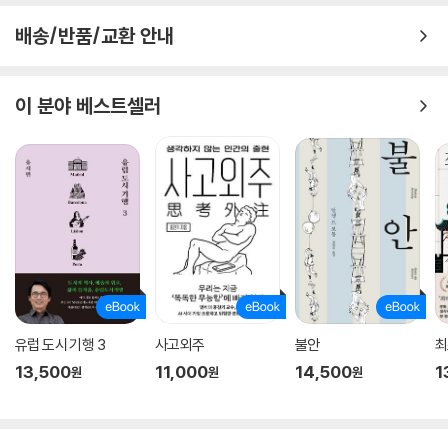
배송/반품/교환 안내
이 분야 베스트셀러
유럽 도시 기행 3
사고외주
불안
최
13,500
11,000
14,500
1
원
원
원