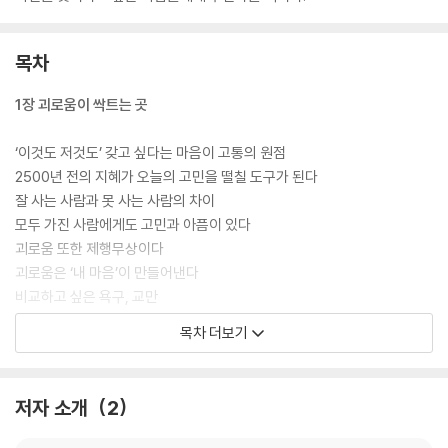
목차
1장 괴로움이 싹트는 곳
‘이것도 저것도’ 갖고 싶다는 마음이 고통의 원점
2500년 전의 지혜가 오늘의 고민을 떨칠 도구가 된다
잘 사는 사람과 못 사는 사람의 차이
모두 가진 사람에게도 고민과 아픔이 있다
괴로움 또한 제행무상이다
괴로움은 ‘내 마음’이 만들어낸다
비교하고 싶은 욕구, 교만
마음을 좀먹는 세 가지 독 ‘욕심·분노·무지’
목차 더보기
‘나라는 벽’을 넘어서야 한다
2장 분노의 벽을 뛰어넘는 법
저자 소개
2
‘헛된 기대’에서 비롯되는 불만