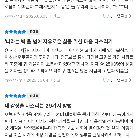
로움이 뒤따른다.그래서인지 '고통'은 늘 우리의 관심사이며, 그로부터 벗
어나기 위한 방법들은 늘 우리의 시선을 끈다. 어떻게든 살아가기 위해, 우
k******u
2025.06.08.
신고
0
댓글
0
리는 이 무
종이책
'나라는 벽'을 넘어 자유로운 삶을 위한 마음 다스리기
《나라는 벽》의 저자 다이구 겐쇼는 아이치현 고마키 시에 있는 불심종 다
이소산 후쿠곤지의 주지입니다. 유튜브를 통해 다양한 고민을 가진 사람들
의 고충에 귀 기울이며 소통하고 있다고 합니다. 지금 약 2500명이 상담
을 기다릴 정도라고 하네요.다이구 겐쇼는 많은 사람의 고민과 아픔을 접
하면서 한 가지 사실을 깨달았다고 합니다. 마음에 움트는 모든 괴로움은
m*****m
2025.06.04.
신고
0
댓글
0
우리 머릿속에 그
종이책
내 감정을 다스리는 29가지 방법
오늘 6월 3일을 맞아 우리는 21대 대통령을 뽑기 위한 본투표에 들어가게
된다. 투표가 이루어지기 위한 과정을 본다면 과거 윤석열 전 대통령이 비
상 계엄을 선언했을 때부터 한국은 분노 사회에 들어갔던 것 같다. 어떻게
지금 이런 시기에 비상 계엄을 선언해 독재 정부를 탄생시키려고 하느냐며