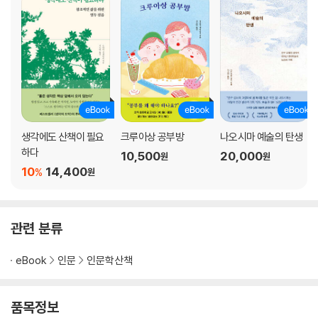
생각에도 산책이 필요
크루아상 공부방
나오시마 예술의 탄생
하다
10,500
20,000
원
원
10
14,400
%
원
관련 분류
eBook
인문
인문학산책
품목정보