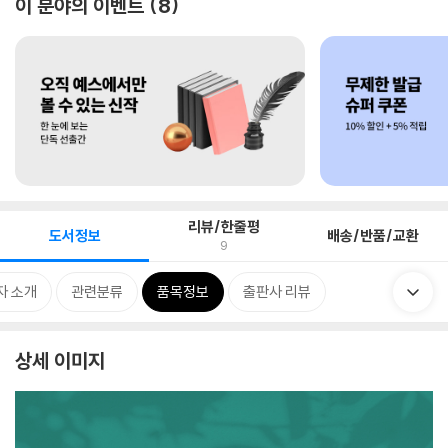
이 분야의 이벤트
8
리뷰/한줄평
도서정보
배송/반품/교환
9
자 소개
관련분류
품목정보
출판사 리뷰
상세 이미지