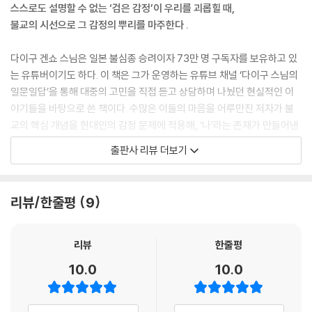
스스로도 설명할 수 없는 ‘검은 감정’이 우리를 괴롭힐 때,
불교의 시선으로 그 감정의 뿌리를 마주한다 .
다이구 겐쇼 스님은 일본 불심종 승려이자 73만 명 구독자를 보유하고 있
는 유튜버이기도 하다. 이 책은 그가 운영하는 유튜브 채널 ‘다이구 스님의
일문일답’을 통해 대중의 고민을 직접 듣고 상담하며 나눴던 현실적인 이
야기들을 바탕으로 쓴 책이다. 수많은 이들의 마음을 어루만진 저자가 불
교의 핵심 개념을 현대인의 감정 문제에 적용해, ‘나’라는 존재가 만들어낸
감정의 벽을 어떻게 넘을 수 있을지를 실용적이고 따뜻한 시선으로 풀어냈
출판사 리뷰 더보기
다. 일본에서는 출간 당시 “현대인에게 꼭 필요한 불교 심리학 수업”, “슬
픔을 어루만지는 따뜻한 철학서”로 많은 독자의 공감을 얻었으며, “불교
를 몰라도 쉽게 읽힌다”는 평과 함께 베스트셀러로 자리잡은 책이다.
리뷰/한줄평
9
”그런 감정은 덜어내도 괜찮습니다”
리뷰
한줄평
불교는 신에게 의지하는 종교가 아니라, 마음의 움직임과 감정의 변화를
10.0
10.0
분석하여 괴로움에서 벗어나는 것을 목표로 한다. 부처는 이러한 진리에
눈뜬 이로, 깨달음을 얻어 마음의 평화를 가르쳤다. 부처는 괴로움은 외부
요인이 아닌 내부의 잘못된 생각에서 비롯되며, 이를 극복하기 위해서는