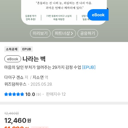
미리보기
파트너샵
공유하기
소득공제
EPUB
나라는 벽
eBook
마음의 달인 부처가 알려주는 29가지 감정 수업
EPUB
다이구 겐쇼
저
지소연
역
위즈덤하우스
2025.05.28.
10.0
판매지수
12
9
12,460
원
12,460