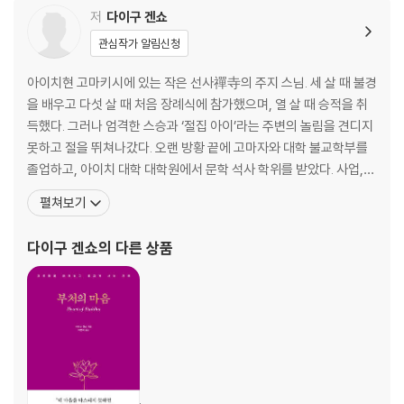
잘못된 생각이 내가 미워하는 사람을 더 크게 부풀린다
저
다이구 겐쇼
쓸데없이 ‘좋고 나쁨’을 판단하지 않는다
관심작가 알림신청
질투가 내 마음을 죽인다
후회 없는 인생의 비결
아이치현 고마키시에 있는 작은 선사禪寺의 주지 스님. 세 살 때 불경
슬픔을 내려놓는 연습
을 배우고 다섯 살 때 처음 장례식에 참가했으며, 열 살 때 승적을 취
득했다. 그러나 엄격한 스승과 ‘절집 아이’라는 주변의 놀림을 견디지
3장 무지의 벽을 뛰어넘는 법
못하고 절을 뛰쳐나갔다. 오랜 방황 끝에 고마자와 대학 불교학부를
졸업하고, 아이치 대학 대학원에서 문학 석사 학위를 받았다. 사업,
막연한 불안의 실체
저술, 강연, 세러피, 가라테 등 여러 방면에 능통한 이색적인 MZ세대
펼쳐보기
인생의 우선순위를 알면 조바심이 사라진다
승려로서 대중에게 어필할 수 있는 독자적인 방법으로 부처님과 불교
‘행동’으로 상대를 평가한다
의 가르침을 전하고 있다. 유튜브의 고민 상담 프로그램 ‘다이구 스님
다이구 겐쇼
의 다른 상품
체념하면 정말 소중한 것이 무엇인지 분명해진다
의 일문일답’은 5,000만 회 재생 기
4장 욕심의 벽을 뛰어넘는 법
내가 부러워하는 그 사람만큼 노력할 수 있는가
어쩔 수 없는 일에 마음 쓰지 않는다
억지 긍정 확언의 역효과