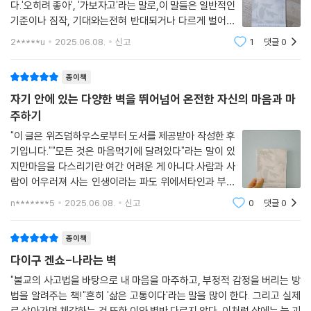
감정의 방향을 바꾸는 방법을 제시한다. 3장에서는 ‘불안’, ‘후회’, ‘슬픔’ 같
다.'오히려 좋아', '가보자고'라는 말로,이 말들은 일반적인
은 미래와 과거에 매이는 감정을 다루며 지금 이 순간에 머무는 삶의 태도
기준이나 짐작, 기대와는전혀 반대되거나 다르게 벌어지
에 대해 이야기한다. 4장과 5장에서는 자기 자신을 용서하고 받아들이는
는 상황에서'좋아'라는 긍정을 뒤에 붙이며환기하는 목적
2*****u
2025.06.08.
신고
1
댓글
0
으로 사용했다.실제 긍정적인 의미를 가졌다기 보다쉽지
태도, 그리고 감정을 다스리는 수행법으로써의 명상과 일상의 실천을 강조
않지만 오히려 좋다는 허세로,그렇지만 일단 '
한다. 각 장마다 짧은 사례와 스님의 문답, 일상적인 비유를 통해 감정이 어
종이책
떻게 일어나고, 어떻게 흘려 보낼 수 있는지를 독자가 자연스럽게 이해할
자기 안에 있는 다양한 벽을 뛰어넘어 온전한 자신의 마음과 마
수 있도록 구성되어 있다.
주하기
"이 글은 위즈덤하우스로부터 도서를 제공받아 작성한 후
기입니다.""모든 것은 마음먹기에 달려있다"라는 말이 있
지만마음을 다스리기란 여간 어려운 게 아니다.사람과 사
람이 어우러져 사는 인생이라는 파도 위에서타인과 부딪
치게 되는 여러 상황들,그 속에서 방황하고 흔들리게 하는
n*******5
2025.06.08.
신고
0
댓글
0
것은다름 아닌 "마음"인데, 아무리 성인이라고 해도모든
것을 뛰어넘어 "이성적으로" 생각할 수 있을
종이책
다이구 겐쇼-나라는 벽
"불교의 사고법을 바탕으로 내 마음을 마주하고, 부정적 감정을 버리는 방
법을 알려주는 책!"흔히 '삶은 고통이다'라는 말을 많이 한다. 그리고 실제
로 살아가며 체감하는 것 또한 이와 별반 다르지 않다. 이처럼 삶에는 늘 괴