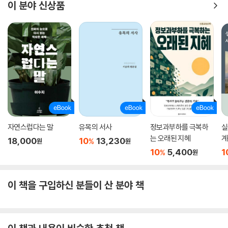
이 분야 신상품
자연스럽다는 말
유목의 서사
정보과부하를 극복하
실
는 오래된 지혜
계
18,000
10
13,230
%
원
원
10
5,400
1
%
원
이 책을 구입하신 분들이 산 분야 책