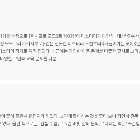
험을 바탕으로 《파치프로 코드》로 제8회 ‘이 미스터리가 대단해! 대상’ 우수상
치 탐정 모모쿠리 가키사부로》 같은 산뜻한 미스터리 소설부터 《시들어가는 꽃》, 
미스터리 작가로 자리 잡았다. 최근에는 다양한 아동 문제를 따뜻한 필치로 그려
 다양한 고민과 교육 문제를 다룬
이 좋아 출판사 편집자가 되었다. 그렇게 좋아하는 것을 좇다 보니 자연히 전문
. 옮긴 책으로는 『컨셉 수업』, 『워런 버핏 삶의 원칙』, 『나라는 벽』, 『꾸준함