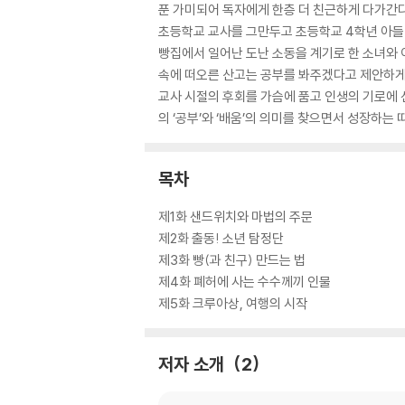
푼 가미되어 독자에게 한층 더 친근하게 다가간다
초등학교 교사를 그만두고 초등학교 4학년 아들
빵집에서 일어난 도난 소동을 계기로 한 소녀와 
속에 떠오른 산고는 공부를 봐주겠다고 제안하게
교사 시절의 후회를 가슴에 품고 인생의 기로에
의 ‘공부’와 ‘배움’의 의미를 찾으면서 성장하는
목차
제1화 샌드위치와 마법의 주문
제2화 출동! 소년 탐정단
제3화 빵(과 친구) 만드는 법
제4화 폐허에 사는 수수께끼 인물
제5화 크루아상, 여행의 시작
저자 소개
2