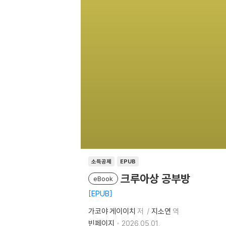
소득공제
EPUB
크루아상 공부방
eBook
EPUB
가코야 게이이치
저
지소연
역
빈페이지
2026.05.01.