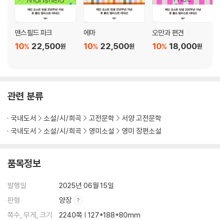
맨스필드 파크
에마
오만과 편견
10
22,500
10
22,500
10
18,000
%
%
%
원
원
원
관련 분류
국내도서
소설/시/희곡
고전문학
서양 고전문학
국내도서
소설/시/희곡
영미소설
영미 장편소설
품목정보
발행일
2025년 06월 15일
판형
양장
쪽수, 무게, 크기
2240쪽 | 127*188*80mm