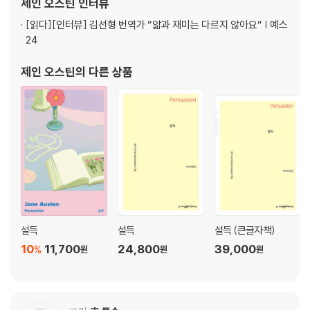
제인 오스틴
인터뷰
설을 완성했는데, 1797년 이 소설은 개작
[읽다]
[인터뷰] 김선형 번역가 “앎과 재미는 다르지 않아요“ | 예스
24
제인 오스틴
의 다른 상품
설득
설득
설득 (큰글자책)
10
11,700
24,800
39,000
%
원
원
원