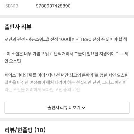
ISBN13
9788937428890
출판사 리뷰
오만과 편견 * 《뉴스위크》 선정 100대 명저 | BBC 선정 꼭 읽어야 할 책
“이 소설은 너무 가볍고 밝고 반짝거려서 그늘이 필요할 지경이야.” ― 제
인 오스틴
셰익스피어의 뒤를 이어 ‘지난 천 년간 최고의 문학가’로 꼽힌 제인 오스틴
결혼을 마주한 여성들이 헤쳐 나가야 하는 현실적인 난관, 그리고 애정이
라는 조건을 예리하게 묘파한 고전 중의 고전
편집자 레터 ___ 편집자 박지아
출판사 리뷰 더보기
“첫인상으로 누군가를 오해해 본 적이 있나요?”
리뷰/한줄평
10
작가 자신이 보기에도 그늘이 필요할 만큼 가볍고 반짝거리는 소설, 제인