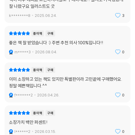
잘 나왔구요 일러스트도 굿
“제인 오스틴 유니버스에서 가장 깜찍하고 화끈한 악동.”
k********8
2025.06.24.
3
우리의 주인공 에마는 슈퍼스타의 자질을 모두 갖춘 여잡니다. '팬’과 '안
종이책
구매
티'를 둘다 미치게 할 수 있는, 호불호가 극명하게 갈리는 친구죠. 자기는
결혼 따윈 하지 않겠다고 천명하며, 마을의 싱글 남녀들을 이렇게 저렇게
좋은 책 잘 받았습니다 :) 주변 추천 의사 100%입니다!!
엮어 상상의 나래를 펼치는 에마. 그치만 누가 누구를 좋아하는지 정확하
m*****3
2026.08.04.
0
게 눈치채는 재주는 없어 씩씩하게 오답을 말하는 에마. 읽는 내내 "제발 그
만해!"라는 말을 속으로 몇 번이나 외쳤는지 모릅니다. 하지만 에마는 조금
종이책
구매
씩 자신의 부족함을 깨닫고 더 나아지려고 하는 친구예요. 주위 사람을 살
뜰히 챙기고, 본인의 감정에도 언제나 솔직하려고 애씁니다. 자신의 과오
이미 소장하고 있는 책도 있지만 특별판이라 고민끝에 구매했어요.
를 따끔하게 지적한 ‘그이’의 말을 받아들여 뉘우치고 반성하죠. 제인 오스
정말 예쁜책입니다.^^
틴이 '나 이외엔 아무도 좋아하지 않을 여주인공'을 만들었다고 했지만, 저
f*******2
2026.04.26.
0
도 결국엔 에마를 좋아하고 응원하게 되었어요. 여러분! 우리의 '사랑 악동'
에마를 너무 미워하진 말아 주세요. 에마의 요란하고 떠들썩한 소동이 그
종이책
구매
려 내는 알록달록 감정의 무지개들을 꼭 끝까지 즐기시길 바랄게요.
소장가치 백만 퍼센트!
l******2
2026.03.15.
0