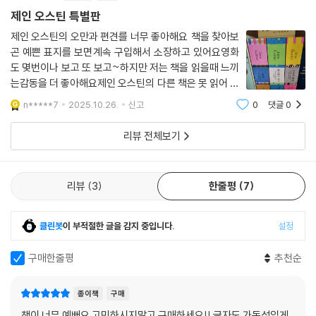
인 연하남에게 뜻밖의 청혼을 받지만 거절하죠. 이유는, 패니 프라이스의
제인 오스틴 특별판
목소리를 빌리자면! “전…… 전 결혼할 만큼 그 사람한테 마음이 없어요.”
제인 오스틴의 오만과 편견를 너무 좋아해요 책을 찾아보
곤 예쁜 표지를 보면계속 구입해서 소장하고 있어요영화
상황에 떠밀려 사랑 없는 결혼을 하느니, 오롯이 혼자이기를 선택했던 오
도 몇번이나 보고 또 보고~하지만 저는 책을 읽을때 느끼
스틴. 그가 가장 자신을 많이 담아낸 캐릭터, 패니를 세상에 내놓으면서, 과
는감동을 더 좋아해요제인 오스틴의 다른 책은 못 읽어 봐
연 독자들에게 사랑받을 수 있을까 조마조마했던 것은 어쩌면 당연하겠
서특별판을 보고선 구입해 봅니다빨리 읽어 보고 싶네요
n*****7
2025.10.26.
신고
0
댓글
0
죠? 당신은 어떤가요. [맨스필드파크] 패니 프라이스를 사랑할 준비가 되
었나요.
리뷰 전체보기
에마
리뷰
3
한줄평
7
“나 자신 이외에는 아무도 사랑하지 않을 여주인공을 하나 만들 거야.” ―
제인 오스틴
클린봇
이 부적절한 글을 감지 중입니다.
설정
제인 오스틴의 절정기에 탄생한 작품
구매한줄평
추천순
발랄한 독신주의자가 결혼을 통해 진정한 자기인식에 도달해 가는 과정을
그려 낸로맨스 소설의 고전
종이책
구매
편집자 레터 --- 편집자 김민경
책이 너무 예뻐요 고민하시지말고 구매하세요!! 글자도 가독성있게