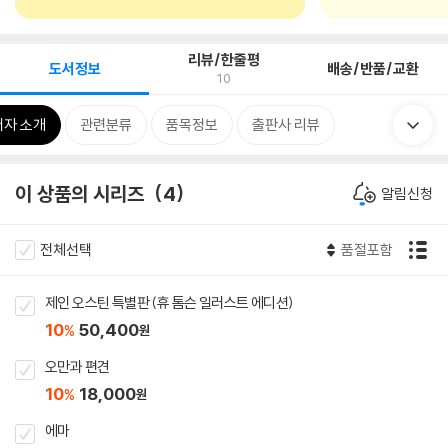
리뷰/한줄평
도서정보
배송/반품/교환
10
저자 소개
관련분류
품목정보
출판사 리뷰
이 상품의 시리즈
4
알림신청
전체선택
품절포함
제인 오스틴 특별판 (휴 톰슨 일러스트 에디션)
10
50,400
%
원
오만과 편견
10
18,000
%
원
에마