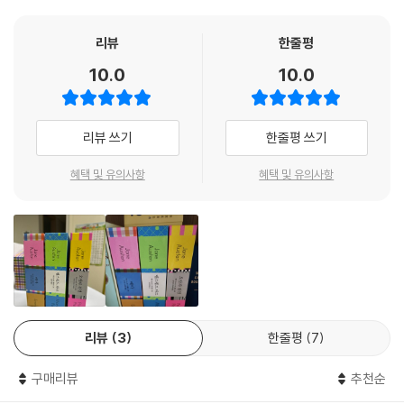
오스틴의 작품 중에 전 세계적으로 가장 많이 사랑받은 작품이 바로 『오만
과 편견』이죠. 이 작품은 엘리자베스와 다아시가 첫인상 때문에 서로를 오
리뷰
한줄평
해하지만 점차 진실을 깨닫고 상대를 이해해 나가는 과정을 그리고 있습니
10.0
10.0
다. 책과 함께 드릴 엽서의 그림은 편견에 사로잡힌 엘리자베스가 다아시
의 관심, 그리고 빙리 양의 질투를 완곡하게 거절하는 유머러스한 장면인
데요, 이후에 자신이 틀렸음을 깨닫는 엘리자베스, 또 자기가 세운 완고한
리뷰 쓰기
한줄평 쓰기
기준을 무너뜨리며 엘리자베스에게 사랑을 고백하게 될 다아시를 생각하
면 무척 재미있는 복선이 담긴 장면이라 할 수 있습니다. 그래서 이 그림을
혜택 및 유의사항
혜택 및 유의사항
여러분과 함께 보려고 선택했답니다. 여러분도 첫인상만 가지고 누군가를
오해해 본 적이 있나요? 아니면 혹시 지금 누군가를 오해하고 있지는 않으
신가요? 오스틴 특유의 재치와 사랑스러움이 가득한 이 소설을 읽고 나면
주위 사람들이 달리 보이게 될지도 모릅니다. 정말 예상하지 못한 인연을
만나게 될 수도 있겠지요! 독자 여러분이 제인 오스틴의 소설과 함께 가볍
고 반짝거리는 여름을 보내시기를 바랍니다.
리뷰
3
한줄평
7
맨스필드 파크
구매리뷰
추천순
“여성의 자존감은 제인 오스틴의 발명품이라고 해도 과언이 아니다.” ―