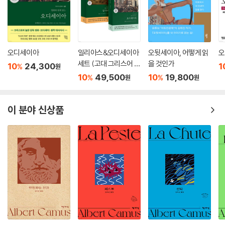
오디세이아
일리아스&오디세이아
오뒷세이아, 어떻게 읽
오
세트 (고대 그리스어 완
을 것인가
10
24,300
1
%
원
역본)
10
49,500
10
19,800
%
%
원
원
이 분야 신상품