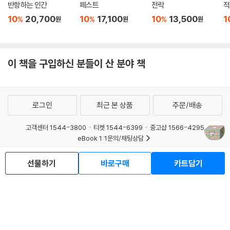
반항하는 인간
페스트
전락
적
10
20,700
10
17,100
10
13,500
1
%
%
%
원
원
원
이 책을 구입하신 분들이 산 분야 책
로그인
최근 본 상품
주문/배송
고객센터 1544-3800
티켓 1544-6399
중고샵 1566-4295
eBook 1:1문의/채팅상담
예스이십사(주) 사업자 정보
선물하기
바로구매
카트담기
이용약관
개인정보처리방침
청소년보호정책
PC버전
회사소개
거래처관계자께
도서홍보
광고
Copyright © YES24 Corp. All Rights Reserved.
MATOM1