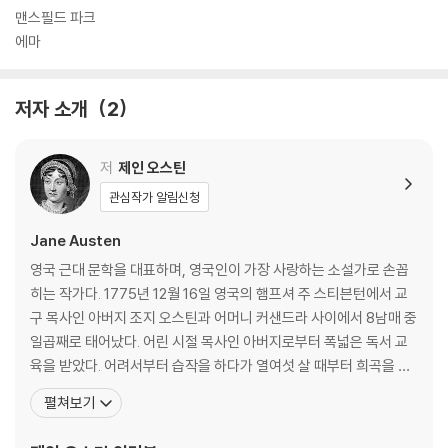
을 위해 작업한 삽화들을 각각 40~80여 점 수록했다. ‘제인 오스틴의 영
맨스필드 파크
혼을 담아낸 삽화가’로 알려진 휴 톰슨은 섬세하고 재치 넘치는 필치로 당
에마
대의 사회상을 포착하여 영국의 고전 작품들에 특별한 생기를 불어넣은 뛰
어난 화가이다. 1894년 조지 앨런(George Allen) 출판사에서 펴낸 『오
저자 소개
2
만과 편견』 피코크 에디션(Peacock Edition)을 시작으로, 맥밀란 출판
사(Macmillan & Co.)의 『에마』(1896), 『맨스필드 파크』(1897) 일러스
트 판본까지, 그는 제인 오스틴의 거의 모든 소설의 삽화를 작업했고, 오늘
저
제인 오스틴
날 후대의 일러스트레이터들에게도 지속적인 영감을 주며 가장 사랑받는
관심작가 알림신청
오스틴 삽화의 고전을 남겼다. 민음사의 제인 오스틴 특별판으로도 복원되
는 그의 삽화들은 오스틴 소설의 유쾌하고 사랑스러운 분위기를 더욱 증폭
Jane Austen
시키며 독자들에게 더 풍성한 즐거움을 선사할 것이다.
영국 근대 문학을 대표하며, 영국인이 가장 사랑하는 소설가로 손꼽
히는 작가다. 1775년 12월 16일 영국의 햄프셔 주 스티븐턴에서 교
구 목사인 아버지 조지 오스틴과 어머니 커샌드라 사이에서 8남매 중
일곱째로 태어났다. 어린 시절 목사인 아버지로부터 폭넓은 독서 교
육을 받았다. 어려서부터 습작을 하다가 열여섯 살 때부터 희곡을 쓰
기 시작했고, 스물한 살 때 첫 장편 소설을 썼다. 1794년에 서간체 단
펼쳐보기
편소설 『레이디 수전』을 집필하면서 본격적으로 소설을 쓰기 시작했
다. 스무 살이 되던 1795년에는 『엘리너와 메리앤』이라는 첫 장편소