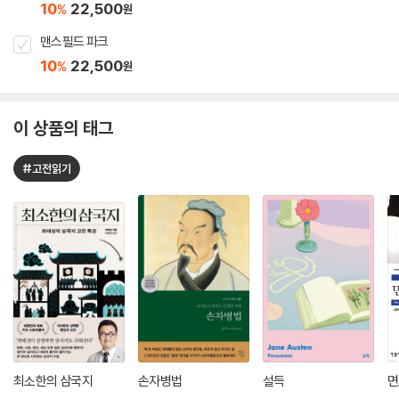
10
22,500
%
원
맨스필드 파크
10
22,500
%
원
이 상품의 태그
#고전읽기
최소한의 삼국지
손자병법
설득
면