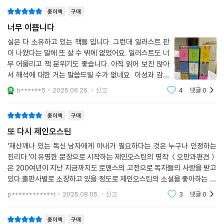
《가디언》
종이책
구매
제인 오스틴의 작품 가운데 가장 ‘논쟁적’이며 ‘문제적’이고 ‘심오한’ 소설
너무 이쁩니다
섬세하고 탁월한 필체와 위트가 빛을 발하는, 풍자와 심리 묘사의 보고
실은 다 소유하고 있는 책들 입니다. 그런데 일러스트 판
이 나왔다는 말에 또 살 수 밖에 없었어요. 일러스트도 너
편집자 레터___편집바 박혜진
무 어울리고 책 분위기도 좋습니다. 아직 읽어 보진 않아
서 해석에 대한 거는 말씀드릴 수가 없네요 이성과 감성
“우리 안의 패니.”
도 좋아하고 설득도 좋아합니다. 그것도 같이 출판 해 주
b******5
2025.06.26.
신고
4
댓글
0
시면 좋을 것 같아요.
이 소설의 주인공인 패니 프라이스에게 유난히 마음이 가는 것은, 어딘지
종이책
구매
모르게, 인정하긴 싫지만, 저와 닮았기 때문일 거예요. 한마디로 ‘내향형 인
또 다시 제인오스틴
간’ 패니. 오스틴 소설에 등장하는 반짝거리고 자신감 넘치는 다른 여성 주
인공들과 달리, 패니는 친척집에서 더부살이하며 소심하고 진지하게 자랐
‘재산깨나 있는 독신 남자에게 아내가 필요하다는 것은 누구나 인정하는
진리다.’이 유명한 문장으로 시작하는 제인오스틴의 명작 ＜오만과편견＞
고 ‘본데없이’ 큰 아이로 보이지 않기 위해서 예의범절을 엄격하게 내면화
은 200여년이 지난 지금까지도 로맨스의 고전으로 독자들의 사랑을 받고
했어요. 그런 패니가 사촌오빠 에드먼드를 좋아하는 것은 자신을 돌봐 준
있다.출판사별로 소장하고 있을 정도로 제인오스틴의 소설을 좋아하는 나
가족들을 배신하는 셈이지만, 그는 품는 것 만으로도 ‘배덕’인 이 사랑을 지
는 특히 민음사의 오만과편견을 가장 좋아한다. 번역이 깔끔하고 읽기 수
켜내려 안간힘을 씁니다. 한편 패니 프라이스는 작가인 제인 오스틴을 가
p************t
2025.08.05.
신고
3
댓글
0
월하며 제인오스틴
장 닮았다고도 전해집니다. 19세기에 결혼하지 않은 여성들이 아버지나
남자 형제에게 의탁해서 살아갈 수밖에 없었던 상황에서, 오스틴은 자산가
종이책
구매