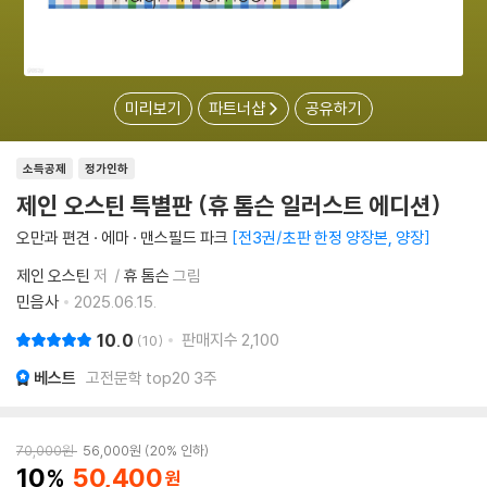
미리보기
파트너샵
공유하기
소득공제
정가인하
제인 오스틴 특별판 (휴 톰슨 일러스트 에디션)
오만과 편견 · 에마 · 맨스필드 파크
전3권/초판 한정 양장본, 양장
제인 오스틴
저
휴 톰슨
그림
민음사
2025.06.15.
10.0
판매지수
2,100
10
베스트
고전문학 top20 3주
70,000
원
56,000
원
20% 인하
10
50,400