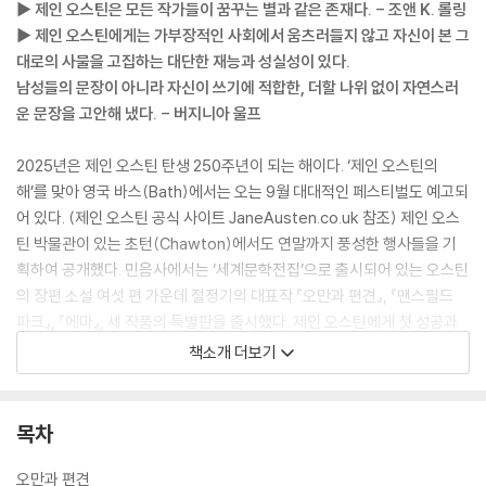
▶ 제인 오스틴은 모든 작가들이 꿈꾸는 별과 같은 존재다. - 조앤 K. 롤링
▶ 제인 오스틴에게는 가부장적인 사회에서 움츠러들지 않고 자신이 본 그
대로의 사물을 고집하는 대단한 재능과 성실성이 있다.
남성들의 문장이 아니라 자신이 쓰기에 적합한, 더할 나위 없이 자연스러
운 문장을 고안해 냈다. - 버지니아 울프
2025년은 제인 오스틴 탄생 250주년이 되는 해이다. ‘제인 오스틴의
해’를 맞아 영국 바스(Bath)에서는 오는 9월 대대적인 페스티벌도 예고되
어 있다. (제인 오스틴 공식 사이트 JaneAusten.co.uk 참조) 제인 오스
틴 박물관이 있는 초턴(Chawton)에서도 연말까지 풍성한 행사들을 기
획하여 공개했다. 민음사에서는 ‘세계문학전집’으로 출시되어 있는 오스틴
의 장편 소설 여섯 편 가운데 절정기의 대표작 『오만과 편견』, 『맨스필드
파크』, 『에마』, 세 작품의 특별판을 출시했다. 제인 오스틴에게 첫 성공과
명성을 안긴 『오만과 편견』을 시작으로 가장 열정적으로 집필에 몰두했던
책소개 더보기
시기에 천재적 역량을 모두 쏟아부은 『맨스필드 파크』와 『에마』를 이어서
읽어가며 두 세기가 지나도록 바라지 않는 제인 오스틴의 문학 세계를 다
시 만날 계기를 오늘의 새로운 ‘제이나이트’들에게 제공하기 위해 준비한
목차
기획이다. 이번에 출시되는 특별판 『오만과 편견』, 『맨스필드 파크』, 『에
마』에는 휴 톰슨(Hugh Thomson. 1860~1920)이 제인 오스틴의 작품
오만과 편견