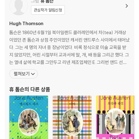
그림
휴 톰슨
관심작가 알림신청
Hugh Thomson
톰슨은 1860년 6월 1일 북아일랜드 콜러레인에서 차(tea) 거래상
이었던 존 톰슨과 상점 주인이었던 캐서린 앤드루스 사이에서 태어났
다. 그는 세 명의 자녀 중 장남이었다. 비록 정식으로 미술 교육을 받
지 않았지만, 어린 시절부터 교과서에 말, 개, 배 등을 그리곤 했다. 그
는 열네 살에 학교를 그만두고 리넨 제조업체인 E. 그리번 앤드 선스
에서 사무원이 되었다. 그러나 몇 년 뒤 예술적 재능을 인정받고, 187
펼쳐보기
7년 인쇄 및 출판사 마커스 워드 앤드 컴퍼니에 채용되었다. 예술적
열망을 품은 톰슨은 1883년 런던으로 이주했고, 곧 《The English Ill
휴 톰슨
의 다른 상품
ustrated M