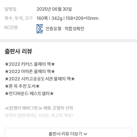
발행일
2025년 06월 30일
쪽수, 무게, 크기
160쪽 | 342g | 158*209*10mm
KC인증
인증유형 : 적합성확인
출판사 리뷰
★2022 커커스 올해의 책★
★2022 아마존 올해의 책★
★2022 시카고공공도서관 올해의 책★
★혼 북 추천 도서★
★인디바운드 베스트셀러★
≪겁쟁이 에버그린≫ 매튜 코델의 신작
성격이 정반대여도 우리는 최고의 짝꿍!
≪콘브레드와 포피 ①으르렁산에 가다≫는 매튜 코델 작가의 저학년 동
출판사 리뷰 더보기