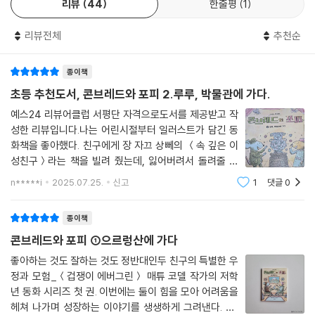
리뷰
44
한줄평
1
려하고, 친절하고, 상냥하게 대하는 콘브레드와 포피처럼 상대가 나에게
맞춰주기를 바라지 말고 함께 맞춰나가는 노력을 한다면, 독자들도 분명
리뷰전체
추천순
멋진 우정을 쌓을 수 있을 것이다.
종이책
함께 이뤄내는 성취감,
나눔과 협동의 가치
초등 추천도서, 콘브레드와 포피 2.루루, 박물관에 가다.
예스24 리뷰어클럽 서평단 자격으로도서를 제공받고 작
콘브레드와 포피는 으르렁산에서 위기를 맞닥뜨릴 때마다 찰떡 호흡을 보
성한 리뷰입니다.나는 어린시절부터 일러스트가 담긴 동
여주며 어려운 상황들을 모면한다. 수레를 가지고 눈 덮인 미끄러운 산길
화책을 좋아했다. 친구에게 장 자끄 상뻬의 ＜속 깊은 이
을 오르내릴 때는 한 사람이 밀고 한 사람이 끌어주며 힘을 모은다. 갑자기
성친구＞라는 책을 빌려 줬는데, 잃어버려서 돌려줄 수
위험한 동물을 마주쳤을 때는 용감한 포피가 나서서 맞서 싸우고, 낯선 이
없다고 뻔뻔하게 말하던 모습에 화가 나, 친구의 집을 샅
n*****i
2025.07.25.
신고
1
댓글
0
샅이 뒤졌을 만큼이나. 결국은 돌려 받지 못 했지만 초등
를 만났을 때는 사려 깊은 콘브레드가 나서서 대화를 이어 나간다. 결코 혼
학생 시절의 그 광기어린 집착이, 시간이 지나
자서는 해내지 못했을 일들을 같이 나누고 도우며 난관을 벗어난다.
종이책
콘브레드와 포피 ①으르렁산에 가다
으르렁산을 함께 오르지 않았다면 둘은 이런 값진 경험을 해보지 못했을
것이다. 혼자보다 둘이 함께했을 때의 성취감은 더욱 크다. 그리고 그 과정
좋아하는 것도 잘하는 것도 정반대인두 친구의 특별한 우
정과 모험_＜겁쟁이 에버그린＞ 매튜 코델 작가의 저학
에서 깨달은 나눔과 협동의 가치는 사이를 더욱 돈독하게 만드는 밑거름이
년 동화 시리즈 첫 권. 이번에는 둘이 힘을 모아 어려움을
된다는 사실을 독자들에게 일깨워준다.
헤쳐 나가며 성장하는 이야기를 생생하게 그려낸다. 80