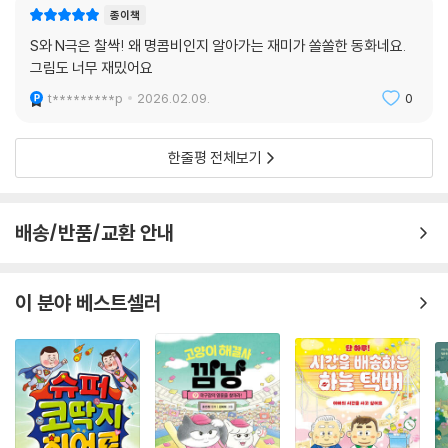
종이책
S와 N극은 찰싹! 왜 명콤비인지 알아가는 재미가 쏠쏠한 동화네요.
그림도 너무 재밌어요
t*********p
2026.02.09.
0
한줄평 전체보기
배송/반품/교환 안내
이 분야 베스트셀러