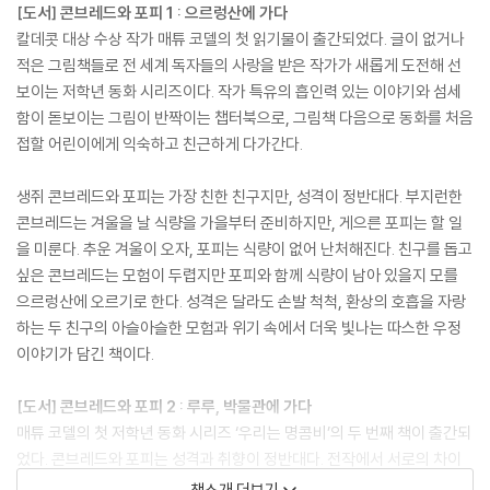
[도서] 콘브레드와 포피 1 : 으르렁산에 가다
칼데콧 대상 수상 작가 매튜 코델의 첫 읽기물이 출간되었다. 글이 없거나
적은 그림책들로 전 세계 독자들의 사랑을 받은 작가가 새롭게 도전해 선
보이는 저학년 동화 시리즈이다. 작가 특유의 흡인력 있는 이야기와 섬세
함이 돋보이는 그림이 반짝이는 챕터북으로, 그림책 다음으로 동화를 처음
접할 어린이에게 익숙하고 친근하게 다가간다.
생쥐 콘브레드와 포피는 가장 친한 친구지만, 성격이 정반대다. 부지런한
콘브레드는 겨울을 날 식량을 가을부터 준비하지만, 게으른 포피는 할 일
을 미룬다. 추운 겨울이 오자, 포피는 식량이 없어 난처해진다. 친구를 돕고
싶은 콘브레드는 모험이 두렵지만 포피와 함께 식량이 남아 있을지 모를
으르렁산에 오르기로 한다. 성격은 달라도 손발 척척, 환상의 호흡을 자랑
하는 두 친구의 아슬아슬한 모험과 위기 속에서 더욱 빛나는 따스한 우정
이야기가 담긴 책이다.
[도서] 콘브레드와 포피 2 : 루루, 박물관에 가다
매튜 코델의 첫 저학년 동화 시리즈 ‘우리는 명콤비’의 두 번째 책이 출간되
었다. 콘브레드와 포피는 성격과 취향이 정반대다. 전작에서 서로의 차이
를 이해하고 협동의 힘을 보여준 두 친구가 이번에는 박물관에서 뜻밖의
책소개 더보기