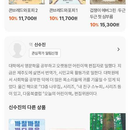
콘브레드와 포피 2
콘브레드와 포피 1
겁쟁이 에버그린 : 두근
두근 첫 심부름
10
11,700
10
11,700
%
%
원
원
10
15,300
%
원
역
신수진
관심작가 알림신청
대학에서 영문학을 공부하고 오랫동안 어린이책 편집자로 일했다. 지
금은 제주도에 살면서 번역가, 시민교육 활동가로 일한다. 대학원에
서 사회학을 공부한 덕에 더 많은 목소리들에 귀를 기울일 수 있게 되
었다. 옮긴 책으로 『13층 나무집』 시리즈, 『내 친구 스누피』 시리즈 등
이 있고, 다움북클럽 『오늘의 어린이책』 편집위원이다.
신수진
의 다른 상품