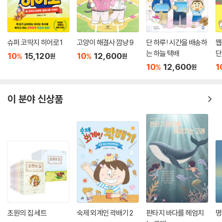
슈퍼 코딱지 히어로 1
고양이 해결사 깜냥 9
단 하루! 시간을 배송하
웹
는 하늘 택배
단
10
15,120
10
12,600
%
%
원
원
10
12,600
1
%
원
이 분야 신상품
초원의 집 세트
숙제 외계인 곽배기 2
판타지 바다를 헤엄치
명