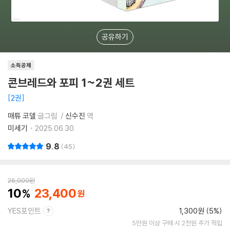
공유하기
소득공제
콘브레드와 포피 1~2권 세트
2권
매튜 코델
글그림
신수진
역
미세기
2025.06.30.
9.8
45
26,000
원
10
23,400
YES포인트
1,300원 (5%)
5만원 이상 구매 시 2천원 추가 적립