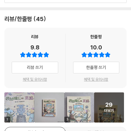
화 시리즈 첫 권이다. 전작 ≪겁쟁이 에버그린≫과 달리 혼자가 아닌 둘이
힘을 모아 어려움을 헤쳐 나가며 성장하는 이야기를 생생하게 그려내는 데
성공해, 출간 즉시 아마존 올해의 책, 커커스 올해의 책, 인디바운드 베스
리뷰/한줄평
45
트셀러에 올랐다.
생쥐 콘브레드와 포피는 절친이지만 서로 다른 점이 너무 많다. 콘브레드
리뷰
한줄평
는 부지런하고 소심하지만, 포피는 게으르고 겁이 없다. 각자 좋아하는 것
9.8
10.0
도 잘하는 것도 다르다. 그렇지만 서로를 배려하고 이해하며 어떤 일이라
도 함께하고 싶은 마음은 꼭 같다. 그래서 포피가 가을 동안 게으름을 피워
겨우내 먹을 식량이 없어 굶을 위기에 처했을 때 콘브레드는 이 난관을 함
리뷰 쓰기
한줄평 쓰기
께 헤쳐 나가기로 한다. 식량 문제를 해결하기 위해 포피가 떠올린 방법은
가파르고 미끄러운 바위투성이에다가 무시무시한 부엉이가 살고 있는 으
혜택 및 유의사항
혜택 및 유의사항
르렁산에 올라가는 것! 모험심 강한 포피도 혼자라면 산에 오를 엄두를 못
냈겠지만, 콘브레드가 곁에 있기에 굳은 결심을 한다.
29
성격과 취향이 정반대여도 콘브레드와 포피가 최고의 짝꿍인 이유는 서로
더보기
의 다른 점들 때문에 발생하는 문제를 상대방에 대한 믿음과 존중을 바탕
으로 극복해나가기 때문이다. 또 문제가 발생했을 때 친구를 탓하거나 비
3
3
난하지 않고 함께 해결할 수 있는 방법을 찾아나가기 때문이다. 서로를 배