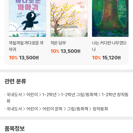
까칠까칠 까다로운 까
작은 당부
나는 커다란 나무였으
마귀
나
10
13,500
%
원
10
13,500
10
15,120
%
%
원
원
관련 분류
국내도서
어린이
1-2학년
1-2학년 그림/동화책
1-2학년 창작동
화
국내도서
어린이
어린이 문학
그림/동화책
창작동화
품목정보