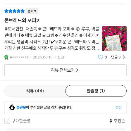
나자고 제안합니다. 이야기는 문제를 비난하기보다 함께
해결하려는 우정과 협동을 중심으로 전개
귀엽고 발랄하고 유머러스한 챕터북으로 저학년 어린이들에게 안성맞춤
종이책
인 책이다.
- [커커스]
콘브레드와 포피2
어린이 독자를 위한 최고의 선택.
- [북리스트]
#도서협찬_채손독🍀콘브레드와 포피🍀② 루루, 박물
관에 가다🍀매튜 코델 글.그림🍀신수진 옮김🍀미세기📌
우리는 명콤비 시리즈 2탄!.✔️귀여운 콘브레드와 포비는
고전 베스트프렌드 이야기 대열에 합류할 만한 사랑스러운 캐릭터와 유쾌
가장 친한 친구예요.하지만 두 친구는 성격도 취향도 정반
한 이야기. - [북페이지]
대인데요.콘브레드는 박물관을 사랑하고포피는 숲을 사
e*******o
2025.08.10.
신고
0
댓글
0
랑해요.또, 숲에서 나는 소리를 무서워해 캠핑을 갈 수가
교과과정: 1-1 국어 4. 여러 가지 낱말을 익혀요
없는 콘브레드와모험을 좋아하는 실내
리뷰 전체보기
2-1 국어 2. 말의 재미가 솔솔 ｜ 5. 마음을 짐작해요
3-1 국어 6. 일이 일어난 까닭 ｜ 3-2 국어 9. 작품 속 인물이 되어
리뷰
44
한줄평
1
클린봇
이 부적절한 글을 감지 중입니다.
설정
구매한줄평
추천순