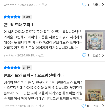
페이지 분량에 큼직한 글씨와 그림이 어우러져 있어서 그
풍부한 표현과 말의 재미를 알려주는 책
w*****4
2024.09.22.
신고
1
댓글
0
림책에서 줄글책으로 넘어가는 연습을 하는 어린이들에
게 적당하다. 물론 이야기도 너무 재밌다. 감동과
코델 작가는 작품에서 그림 위주로 인물들의 감정과 압도적인 자연의 모습
종이책
을 세밀하게 표현하는 것이 특징이다. 글 없는 그림책으로 칼데콧 대상을
콘브레드와 포피 1
수상한 이력이 있을 정도로 인물과 상황 묘사를 그림으로 깊이 있게 담아
이 책은 재미와 교훈을 둘다 잡을 수 있는 책입니다!우선
내는 데 탁월한 솜씨를 가졌다. 그런 그가 ≪겁쟁이 에버그린≫으로 그림
귀여운 그림체가 아이의 마음을 사로잡고 읽기 시작하게
만큼이나 글의 비중이 크고, 여러 개의 파트로 나뉘어진 챕터북의 묘미를
해주는 듯 합니다.책 제목과 똑같이 콘브레드와 포피라는
보여주며 이야기꾼으로서의 진면목을 드러냈다. 이러한 그의 모든 역량이
이름을 가진 쥐 친구의 이야기가 담겨있습니다.차례는 간
처음으로 시도한 저학년 문학에서 유감없이 발휘되었다.
단히 3 챕터로 나누어져 있는데 콘브레드와 포피는 어떤
a****s
2024.09.19.
신고
1
댓글
0
성격이고 지금 어떤 상황이며 이를 어떻게 헤쳐 나가는지
등장인물들의 다채로운 표정과 계절의 변화가 담긴 배경을 생생하게 표현
전개가 차근차근 되어있어 동화책을 많이
종이책
한 그림은 글에 활기찬 생명력을 불어넣고, 글 사이사이 소컷 그림들이 들
어가 글 읽기에 대한 부담감을 줄여준다. 또한 ‘킁킁’ ‘바스락바스락’ ‘덜
콘브레드와 포피 - 1 으르렁산에 가다
덜’과 같이 말의 재미를 느끼게 하는 표현들이 풍부해 소리 내어 읽는 즐거
성격이 완전히 다른 두 친구의 이야기 콘브레드와 포피 1
움을 준다. 글이 적은 그림책에서 호흡이 긴 글의 문학으로 넘어가는 독서
- 으르렁산에 가다를 아이와 함께 읽었습니다. 부지런한
단계에 진입한 어린이들에게 안성맞춤인 책이다.
콘브레드와 느긋한 포피 겨울이 다가오는데 포피는 식량
준비를 아직 하지 못한 상태입니다. 그런 포피를 탓하거나
추천글
외면하지 않고, 콘브레드는 함께 으르렁산으로 모험을 떠
j*****e
2026.01.19.
신고
0
댓글
0