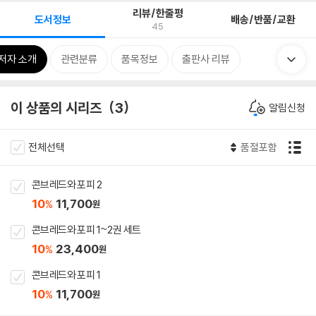
리뷰/한줄평
도서정보
배송/반품/교환
45
저자 소개
관련분류
품목정보
출판사 리뷰
이 상품의 시리즈
3
알림신청
전체선택
품절포함
콘브레드와 포피 2
10
11,700
%
원
콘브레드와 포피 1~2권 세트
10
23,400
%
원
콘브레드와 포피 1
10
11,700
%
원