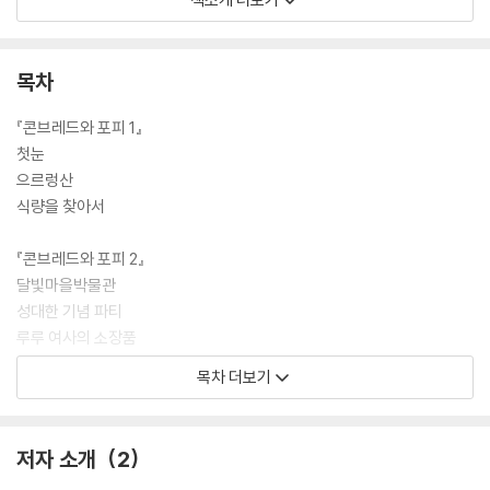
해프닝을 겪으며 놀라운 비밀을 마주한다. 1권에서는 낯선 곳에서 서로를
의지하며 위기를 극복했고, 2권에서는 친숙한 장소에서 벌어진 실수를 바
로잡기 위해 활약한다. 다름의 이해를 넘어 친구가 좋아하는 것을 함께 공
목차
유하려는 우정, 실수도 함께 수습하려는 용기가 돋보이는 책이다.
『콘브레드와 포피 1』
첫눈
으르렁산
식량을 찾아서
『콘브레드와 포피 2』
달빛마을박물관
성대한 기념 파티
루루 여사의 소장품
향기 폴폴 꽃병
목차 더보기
저자 소개
2