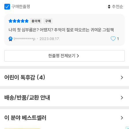
구매한줄평
추천순
종이책
구매
나의 첫 심부름은? 어땠지? 추억이 절로 떠오르는 귀여운 그림책
t*********p
2023.08.17.
1
한줄평 전체보기
어린이 독후감
4
배송/반품/교환 안내
이 분야 베스트셀러