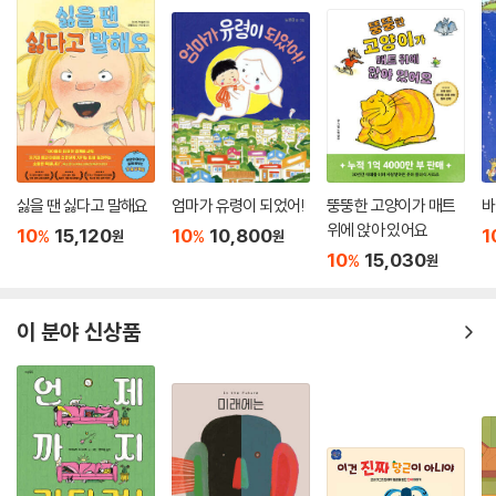
싫을 땐 싫다고 말해요
엄마가 유령이 되었어!
뚱뚱한 고양이가 매트
바
위에 앉아 있어요
10
15,120
10
10,800
1
%
%
원
원
10
15,030
%
원
이 분야 신상품