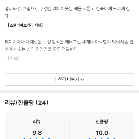
까요?
챕터와 컷 그림으로 구성한 레이아웃은 책을 새롭고 친숙하게 느끼게 한
다.
에버그린은 겁이 많고 소심해서 어떤 일을 시작해 보기도 전에 못할 거라
- [스쿨라이브러리 저널]
며 두려움을 느끼곤 합니다. 하지만 “네가 두려워하는 건 알지만, 잘 해낼
수 있을 거야!”라는 엄마의 말에 힘을 얻어 첫 심부름에 나서지요. 두렵지
페이지마다 다채로운 구성 방식은 에버그린 세계의 아늑함과 먹이사슬 관
만 씩씩하고 늠름하게 임무를 해 나가는 에버그린의 이야기는 집을 벗어나
계에서 오는 삶의 긴장감을 모두 전달한다.
더 넓은 세상으로 나아가는 어린이들에게 용기를 심어 줍니다.
- [혼 북]
칼데콧 대상 수상작가 매튜 코델의 신작
뛰어난 이야기꾼이 펼쳐 내는 긴장감과 감동
유머러스하고 보는 즐거움이 가득한 코델의 그림책은 기대를 저버리지 않
추천평 더보기
는다.
첫 글 없는 그림책으로 칼데콧 대상을 수상하며 세계가 주목하는 작가로
- [북페이지]
발돋움한 매튜 코델은 이번 신작에서 자신만의 장기를 유감없이 보여줍니
리뷰/한줄평
24
다. 난생처음으로 모험을 떠나는 에버그린이 느끼는 감정과 낯선 동물들,
시간이 지나도 변하거나 사라지지 않는 매혹적인 이야기.
천적과의 만남에서 생기는 서스펜스를 생동감 넘치게 묘사해 독자도 마음
을 졸이며 보게 됩니다. 심부름을 다녀오라는 엄마의 말에 불안함 가득한
- [커커스 리뷰]
리뷰
한줄평
에버그린의 표정, 천적인 매에게서 달아나는 토끼와 에버그린의 긴박한 모
9.8
10.0
습, 수프가 담긴 도토리를 입에 물고 징검돌을 아슬아슬하게 건너는 모습
두려움을 극복하는 에버그린의 빛나는 성장을 담은 멋진 모험 우화.