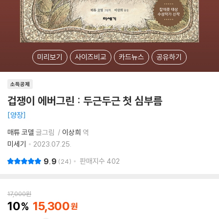
미리보기
사이즈비교
카드뉴스
공유하기
소득공제
겁쟁이 에버그린 : 두근두근 첫 심부름
양장
매튜 코델
글그림
이상희
역
미세기
2023.07.25.
9.9
판매지수
402
24
17,000
원
10
15,300