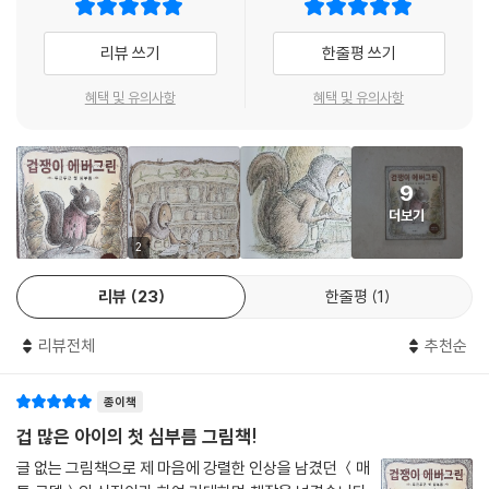
등 등장인물들의 갖가지 표정과 긴장감 넘치는 상황이 생생하게 담겨 있습
- [퍼블리셔스 위클리]
니다.
리뷰 쓰기
한줄평 쓰기
섬세한 선과 음영, 담담한 수채 그림으로 담아 낸 시대를 초월하는 이야기.
에버그린이 계속되는 위기일발 사건들 속에서 어려움을 이겨 내고 마침내
혜택 및 유의사항
혜택 및 유의사항
- [북리스트]
오크 할머니를 만나는 장면에 다다랐을 때, 손에 땀을 쥐는 모험을 함께해
온 독자들도 비로소 마음을 놓습니다. 또한 에버그린이 집을 떠나기 전 긴
장되고 초조한 표정과 다르게 모험을 마치고 집으로 돌아온 뒤 의기양양하
게 미소 짓는 장면은 큰 감동을 줍니다.
9
더보기
펜 스케치에 수채를 덧입힌 손 그림과
2
챕터로 구성된 고전 그림책의 맛
리뷰
23
한줄평
1
코델 그림책의 빼놓을 수 없는 매력은 펜으로 손수 그리는 세밀한 선과 수
채 물감으로 표현한 그림입니다. 화려한 기교 없이 섬세하고 담백한 그림
리뷰전체
추천순
은 이야기에 깊이 몰입하게 해 주며 다양한 풍경과 동물의 특징을 찬찬히
살펴보게 합니다. 매의 날카로운 발톱과 부리부리한 눈, 낫 모양의 커다란
종이책
날개를 자세히 묘사해 위협적인 포식자의 모습을, 울부짖는 커다란 곰의
겁 많은 아이의 첫 심부름 그림책!
모습을 사실감 있게 묘사해 육상 최대 동물의 위압감을 고스란히 담고 있
글 없는 그림책으로 제 마음에 강렬한 인상을 남겼던 ＜매
습니다.