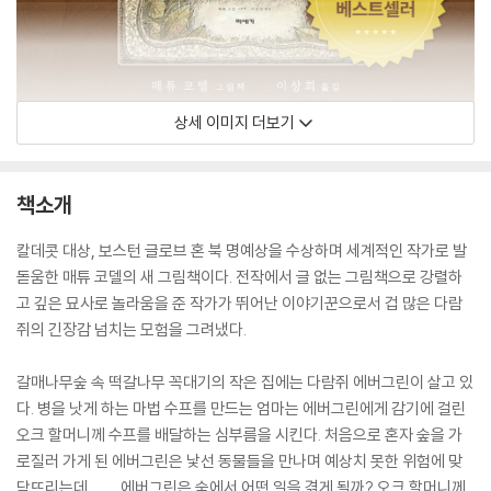
상세 이미지 더보기
책소개
칼데콧 대상, 보스턴 글로브 혼 북 명예상을 수상하며 세계적인 작가로 발
돋움한 매튜 코델의 새 그림책이다. 전작에서 글 없는 그림책으로 강렬하
고 깊은 묘사로 놀라움을 준 작가가 뛰어난 이야기꾼으로서 겁 많은 다람
쥐의 긴장감 넘치는 모험을 그려냈다.
갈매나무숲 속 떡갈나무 꼭대기의 작은 집에는 다람쥐 에버그린이 살고 있
다. 병을 낫게 하는 마법 수프를 만드는 엄마는 에버그린에게 감기에 걸린
오크 할머니께 수프를 배달하는 심부름을 시킨다. 처음으로 혼자 숲을 가
로질러 가게 된 에버그린은 낯선 동물들을 만나며 예상치 못한 위험에 맞
닥뜨리는데……. 에버그린은 숲에서 어떤 일을 겪게 될까? 오크 할머니께