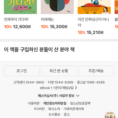
언제까지 기다려!
미래에는
이건 진짜 당근이 아니
블
야
10
12,600
10
15,300
1
%
%
원
원
10
15,210
%
원
이 책을 구입하신 분들이 산 분야 책
로그인
최근 본 상품
주문/배송
고객센터 1544-3800
티켓 1544-6399
중고샵 1566-4295
eBook 1:1문의/채팅상담
예스이십사(주) 사업자 정보
이용약관
개인정보처리방침
청소년보호정책
PC버전
회사소개
거래처관계자께
도서홍보
광고