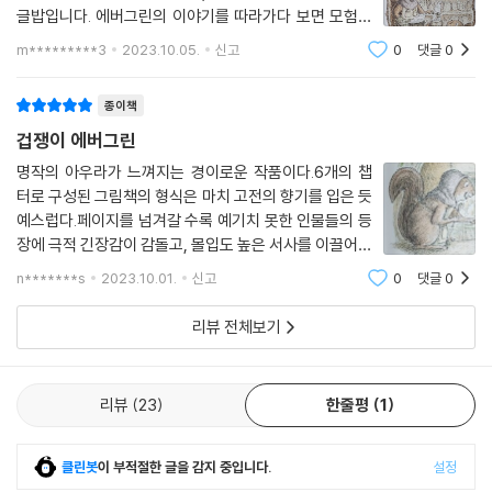
글밥입니다. 에버그린의 이야기를 따라가다 보면 모험을
2-1 국어 8. 마음을 짐작해요｜2-2 국어 7. 일이 일어난 차례를 살펴요
응원하게 됩니다. 작가님이 헌정한 사람은 바로 '집 안팎
3-1 국어 4. 내 마음을 편지에 담아｜3-1 국어 9. 어떤 내용일까
m*********3
2023.10.05.
신고
0
댓글
0
의 모든 모험을 함께하는 사랑스런 아들 딘'인데요. 우리
3-2 국어 3. 자신의 경험을 글로 써요
의 매일이 모험을 하는 것이라니 발상
종이책
겁쟁이 에버그린
명작의 아우라가 느껴지는 경이로운 작품이다.6개의 챕
터로 구성된 그림책의 형식은 마치 고전의 향기를 입은 듯
예스럽다.페이지를 넘겨갈 수록 예기치 못한 인물들의 등
장에 극적 긴장감이 감돌고, 몰입도 높은 서사를 이끌어가
는 작가적 역량에 엄지 척!주인공은 겁 많은 소녀, 다람쥐
n*******s
2023.10.01.
신고
0
댓글
0
에버그린이다.-에버그린은 침실 창문을 커튼으로 꼭꼭
가린 채 숨어 지냈어요. 시끄러운 소리가 두
리뷰 전체보기
리뷰
23
한줄평
1
클린봇
이 부적절한 글을 감지 중입니다.
설정