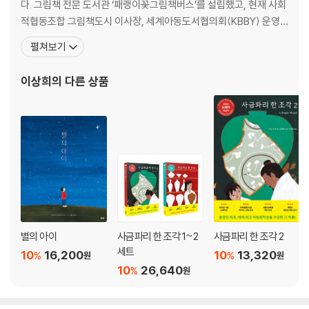
다. 그림책 전문 도서관 ‘패랭이꽃그림책버스’를 설립했고, 현재 사회
적협동조합 그림책도시 이사장, 세계아동도서협의회(KBBY) 운영
위원, 책읽는사회문화재단 북스타트 상임위원으로 활동하며 여러 대
펼쳐보기
학교와 도서관, 미술관에서 그림책을 강의하고 있다. 『도솔산 선운
사』, 『한 나무가』, 『운곡 선생 계시느냐』, 『책이 된 선비 이덕무』, 『소
이상희
의 다른 상품
찾는 아이』 등의 그림책에 글을 썼
별의 아이
사금파리 한 조각 1~2
사금파리 한 조각 2
세트
10
16,200
10
13,320
%
%
원
원
10
26,640
%
원