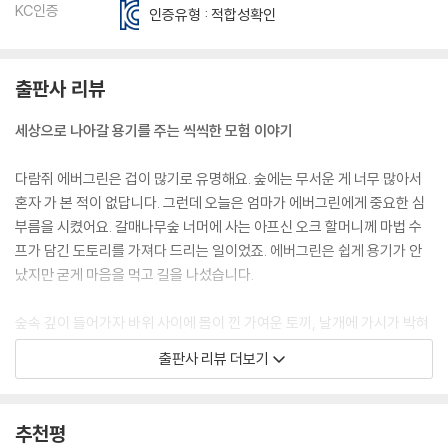
KC인증
인증유형 : 적합성확인
출판사 리뷰
세상으로 나아갈 용기를 주는 씩씩한 모험 이야기
다람쥐 에버그린은 겁이 많기로 유명해요. 숲에는 무서운 게 너무 많아서
혼자 가 본 적이 없답니다. 그런데 오늘은 엄마가 에버그린에게 중요한 심
부름을 시켰어요. 갈매나무숲 너머에 사는 아프신 오크 할머니께 마법 수
프가 담긴 도토리를 가져다 드리는 일이었죠. 에버그린은 쉽게 용기가 안
났지만 굳게 마음을 먹고 길을 나섰습니다.
숲속 깊이 들어가자 바위 사이에 몸이 낀 가여운 토끼, 날개에 가시가 박혀
아파하는 매, 도움을 요청하는 목청 큰 두꺼비까지 만나게 된답니다. 그런
출판사 리뷰 더보기
데 모두 에버그린에게 도와달라고 하는 게 아니겠어요? 빨리 오크 할머니
께 수프를 가져다 드려야 되는데 말이죠. 게다가 몇몇은 에버그린이 들고
있는 맛있는 수프의 냄새를 맡고 군침을 흘리지 뭐예요. 과연 에버그린은
추천평
용기를 내 동물들을 도울 수 있을까요? 그리고 엄마의 수프도 지킬 수 있을