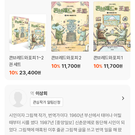
콘브레드와 포피 1~2
콘브레드와 포피 2
콘브레드와 포피 1
권 세트
10
11,700
10
11,700
%
%
원
원
10
23,400
%
원
역
이상희
관심작가 알림신청
시인이자 그림책 작가, 번역가이다. 1960년 부산에서 태어나 어릴
때부터 시를 썼다. 1987년 [중앙일보] 신춘문예로 등단해 시인이 되
었다. 그림책에 매혹된 이후 줄곧 그림책 글을 쓰고 번역 일을 해 왔