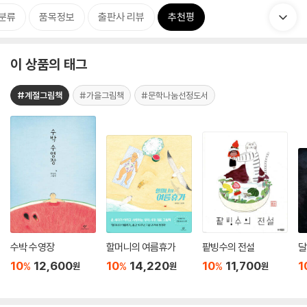
분류
품목정보
출판사 리뷰
추천평
이 상품의 태그
#계절그림책
#가을그림책
#문학나눔선정도서
수박 수영장
할머니의 여름휴가
팥빙수의 전설
달
10
12,600
10
14,220
10
11,700
1
%
%
%
원
원
원