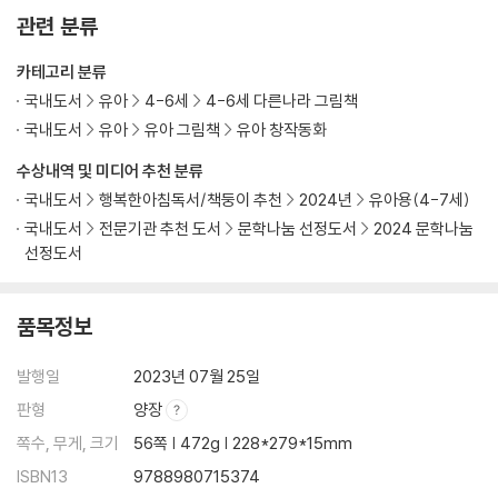
관련 분류
카테고리 분류
국내도서
유아
4-6세
4-6세 다른나라 그림책
국내도서
유아
유아 그림책
유아 창작동화
수상내역 및 미디어 추천 분류
국내도서
행복한아침독서/책둥이 추천
2024년
유아용(4-7세)
국내도서
전문기관 추천 도서
문학나눔 선정도서
2024 문학나눔
선정도서
품목정보
발행일
2023년 07월 25일
판형
양장
쪽수, 무게, 크기
56쪽 | 472g | 228*279*15mm
ISBN13
9788980715374