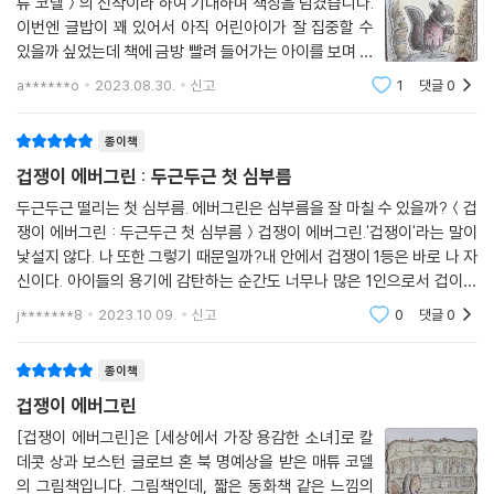
튜 코델＞의 신작이라 하여 기대하며 책장을 넘겼습니다.
이번엔 글밥이 꽤 있어서 아직 어린아이가 잘 집중할 수
손 그림에 더해 4개의 이야기 챕터로 구분한 형식은 요즘 그림책에서 쉽게
있을까 싶었는데 책에 금방 빨려 들어가는 아이를 보며 글
볼 수 없는 구성이라 어린이들에게는 낯설지만 새로운 즐거움을, 어른들에
없는 그림책뿐 아니라 작가님은 타고난 이야기꾼이었다
a******o
2023.08.30.
신고
1
댓글
0
게는 고전 그림책의 추억을 떠올리게 하는 특별한 그림책입니다.
는 걸 알게 되었습니다!제목을 봐도 그렇지만 다람쥐의
표정을 보면 누가 봐도 겁에 잔뜩 질려있다는
종이책
달리는 에버그린과 도토리를 찾아라!
숨은 그림을 찾는 재미
겁쟁이 에버그린 : 두근두근 첫 심부름
두근두근 떨리는 첫 심부름. 에버그린은 심부름을 잘 마칠 수 있을까?＜겁
그림 구석구석에는 얼굴을 빼꼼히 내밀거나 열심히 달려가는 작은 에버그
쟁이 에버그린 : 두근두근 첫 심부름＞겁쟁이 에버그린.'겁쟁이'라는 말이
린이 숨어 있습니다. 그리고 바위 사이에 낀 토끼를 구하려 돌을 밀 때도,
낯설지 않다. 나 또한 그렇기 때문일까?내 안에서 겁쟁이 1등은 바로 나 자
매에게 낚아 채일 때도, 개울물에 잠시 목을 축일 때도 에버그린은 수프가
신이다. 아이들의 용기에 감탄하는 순간도 너무나 많은 1인으로서 겁이라
담긴 도토리를 항상 곁에 둡니다. 에버그린이 손에 쥐고 있지 않을 때 도토
면 어디가서 지지 않는다. 첫 심부름을 떠나며 떨리는 그 마음.누구보다 십
j*******8
2023.10.09.
신고
0
댓글
0
분 이해한다.
리는 어디 있는지 찾아보는 재미도 있답니다. 꼼꼼히 보아야만 알 수 있는
숨은 그림들을 발견하는 즐거움도 함께 느껴 보세요.
종이책
겁쟁이 에버그린
교과과정: [누리과정] 3월-친구, 규칙｜4월-봄, 동식물｜5월-나, 가족
｜10월-가을
[겁쟁이 에버그린]은 [세상에서 가장 용감한 소녀]로 칼
데콧 상과 보스턴 글로브 혼 북 명예상을 받은 매튜 코델
[교과과정] 1-1 국어 7. 생각을 나타내요｜1-2 국어 10. 인물의 말과 행동
의 그림책입니다. 그림책인데, 짧은 동화책 같은 느낌의
을 상상해요