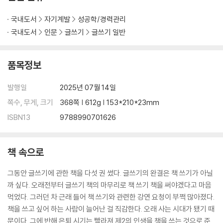
책은 기억의 퍼즐이다
국내도서
자기계발
성공학/경력관리
: 기억력
국내도서
인문
글쓰기
글쓰기 일반
책 쓰기는 좋은 단어의 연금술
품목정보
: 어휘력
발행일
2025년 07월 14일
나만의 문체를 갖자
: 문장력
쪽수, 무게, 크기
368쪽 | 612g | 153*210*23mm
ISBN13
9788990701626
책 쓰기, 설계도 그리는 법
: 구성력
책 속으로
하수는 쓰고, 고수는 고치고 또 고친다
그동안 글쓰기에 관한 책을 다섯 권 썼다. 글쓰기의 완결은 책 쓰기가 아닐
: 퇴고력
까 싶다. 오래전부터 글쓰기 책의 마무리로 책 쓰기 책을 써야겠다고 마음
먹었다. 그러던 차 근래 들어 책 쓰기와 관련한 강연 요청이 부쩍 많아졌다.
저자가 갖춰야 할 의외의 기본기
책을 쓰고 싶어 하는 사람이 늘어난 걸 직감한다. 오래 사는 시대가 됐기 때
: 소통력
문이다. 그에 반해 은퇴 시기는 빨라져 제2의 인생을 책을 쓰는 것으로 준