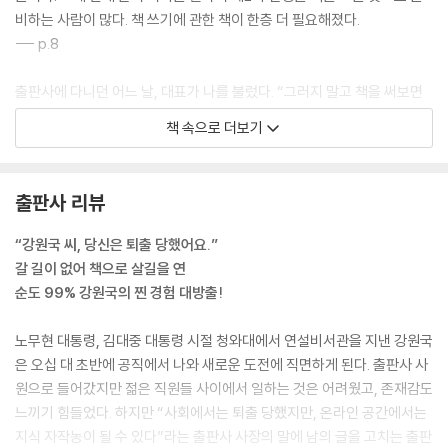
비하는 사람이 많다. 책 쓰기에 관한 책이 한층 더 필요해졌다.
마음은 언제 움직이는가
--- p.8
: 설득력
출판사에 다니던 어느 날, 대표가 나를 불렀다. “그러지 말고 책을 써보면
3장 책 쓰기 실전연습
어때요? 두 달간 유급휴직을 줄 테니 집에 가서 책을 써보세요. 이제 강원
책 속으로 더보기
국 씨는 오프라인에서 퇴출당했어요. 미련을 갖지 마세요. 어디서 불러주
시작은 늘 기회를 준다
지 않습니다. 어딘가에 소속돼 살기는 글렀어요. 그런 기회는 오지 않아
: 시작의 문을 여는 15가지 열쇠
요.” 누가 그걸 모르나? 왜 이렇게 독설을 내뱉는 거야 생각할 즈음, 대표
출판사 리뷰
가 솔깃한 말을 했다. “대신 살길이 있습니다. 온라인 세상에서 살면 됩니
그대 잡아 둔 물고기가 있는가
다. 온라인 공간에서 지식 농사를 지어보세요.”
: 평소에 쓰자
“강원국 씨, 당신은 퇴출 당했어요.”
--- p.26
갈 길이 없어 책으로 살길을 연
책 쓰기는 먼저 산 사람의 책무다
순도 99% 강원국의 찐 경험 대방출!
나는 쉰 살까지 반사체로 살았다. 나에게 일을 시킨 사람의 말과 글을 읽고
: 경험으로 쓰자
들어서 그 사람이 원하는 말과 글을 만들어주는 일을 했다. 말과 글을 받아
노무현 대통령, 김대중 대통령 시절 청와대에서 연설비서관을 지낸 강원국
서 말과 글로 되쏴 주는 일로 월급을 받았다. 나뿐 아니라 직장에 다니는 사
10시간 말하면 한 권의 책이 된다
은 오십 대 초반에 공직에서 나와 새로운 도전에 직면하게 된다. 출판사 사
람은 대부분 이와 유사하게 살고 있다. 하지만 누구나 언젠가는 직장을 그
: 말로 쓰자
원으로 들어갔지만 젊은 직원들 사이에서 일하는 것은 어려웠고, 존재감도
만둔다. 더 이상 반사체로 살 수 없는 때가 온다. 그땐 스스로 빛을 내는 발
느끼기 힘들었다. 하지만 “사회에서는 퇴출 당했지만, 온라인 공간에서는
광체로 살아야 한다.
죽어라 생각하면 쓸 수 있다
지식 자작농이 될 수 있다”라는 출판사 사장의 말에 남의 글을 고치는 출판