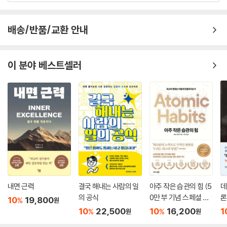
배송/반품/교환 안내
이 분야 베스트셀러
내면 근력
결국 해내는 사람의 일
아주 작은 습관의 힘 (5
데
의 공식
0만 부 기념 스페셜 에
론
10
19,800
%
원
디션)
무
10
22,500
10
16,200
1
%
%
원
원