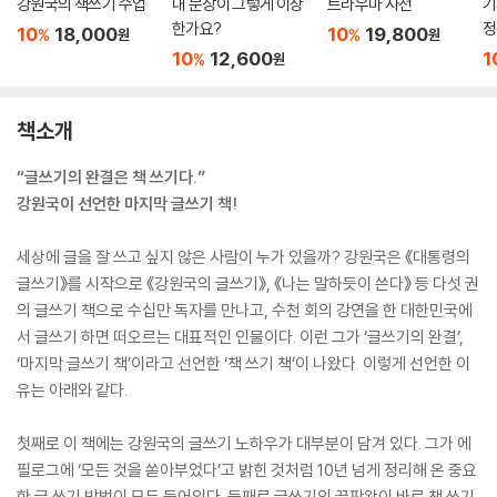
강원국의 책쓰기 수업
내 문장이 그렇게 이상
트라우마 사전
기
한가요?
정
10
18,000
10
19,800
%
%
원
원
10
12,600
1
%
원
책소개
“글쓰기의 완결은 책 쓰기다.”
강원국이 선언한 마지막 글쓰기 책!
세상에 글을 잘 쓰고 싶지 않은 사람이 누가 있을까? 강원국은 《대통령의
글쓰기》를 시작으로 《강원국의 글쓰기》, 《나는 말하듯이 쓴다》 등 다섯 권
의 글쓰기 책으로 수십만 독자를 만나고, 수천 회의 강연을 한 대한민국에
서 글쓰기 하면 떠오르는 대표적인 인물이다. 이런 그가 ‘글쓰기의 완결’,
‘마지막 글쓰기 책’이라고 선언한 ‘책 쓰기 책’이 나왔다. 이렇게 선언한 이
유는 아래와 같다.
첫째로 이 책에는 강원국의 글쓰기 노하우가 대부분이 담겨 있다. 그가 에
필로그에 ‘모든 것을 쏟아부었다’고 밝힌 것처럼 10년 넘게 정리해 온 중요
한 글 쓰기 방법이 모두 들어있다. 둘째로 글쓰기의 끝판왕이 바로 책 쓰기