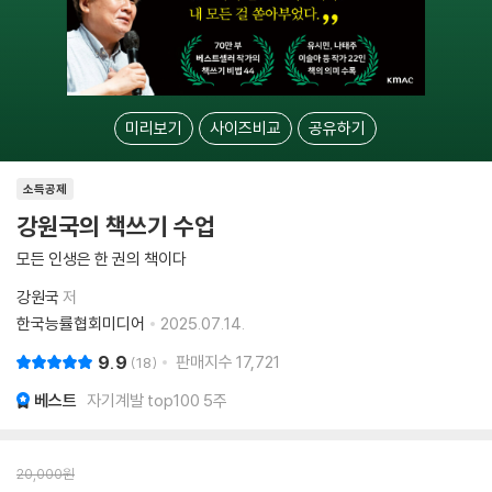
미리보기
사이즈비교
공유하기
소득공제
강원국의 책쓰기 수업
모든 인생은 한 권의 책이다
강원국
저
한국능률협회미디어
2025.07.14.
9.9
판매지수
17,721
18
베스트
자기계발 top100 5주
20,000
원