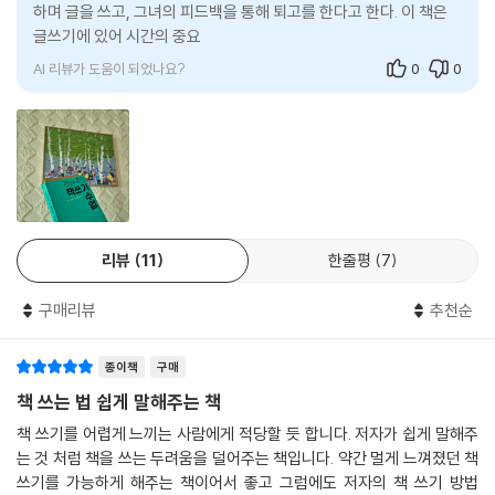
하며 글을 쓰고, 그녀의 피드백을 통해 퇴고를 한다고 한다. 이 책은
사람에게 공유해 주는 일일진대, 그것이 바로 역사 발전에 기여하는 길이
강원국의 마법 같은 책 쓰기 비법!
글쓰기에 있어 시간의 중요성을 강조하며, 하루에 조금씩 생각을 정
될 수 있겠구나. 책 쓰기는 세상을 먼저 산 사람의 책무일 수도 있겠다고 생
독자와 사랑에 빠져라
각한다.
: 독자로 쓰자
AI 리뷰가 도움이 되었나요?
0
0
이 책에는 지금껏 저자가 축적한 글쓰기에 대한 모든 노하우가 ‘책 쓰기’라
--- p.196
는 하나의 목표를 향해 구성되어 있다. 책을 쓴다고 하면 ‘실력’, ‘인내’, ‘완
잘 쓴 책은 없다. 잘 고쳐 쓴 책만 있다
벽’, ‘의지’ 등이 떠오른다. 하지만 이 책에는 완벽보다는 완성, 의지보다는
책 쓰기에 늦은 때란 없다. 책을 쓰고자 하는 마음만 있으면 저자는 늘 청춘
: 퇴고로 쓰자
환경, 실력보다는 시간, 혼자보다는 함께 등 세상에서 성공한 특별한 사람
이다. 작가의 세계만큼 ‘늦깎이’, ‘대기만성형’이 통용되는 분야도 드물다.
들이 말하는 기준이 아닌 소시민 누구도 해볼 만한 방법으로 독자에게 다
나는 매일 걷고 뛰면서 쓸 수 있는 날을 늘린다. 당장은 잘 쓰지 못해도 오
당신 곁에 글동무가 있는가
가가고 있다. 이 책에는 책을 쓰는 44가지 방법이 지금까지 저자가 쓴 12
래 살기만 하면 언젠가는 글을 잘 쓰게 될 것이라는 희망으로 오늘도 쓴다.
: 함께 쓰자
권의 경험을 바탕으로 상세하게 제시되어 있다.
--- p.252
리뷰
11
한줄평
7
대충 써도 된다, 대신 자주 써라
책을 쓰고 싶은데 엄두가 나지 않는다는 사람에게 저자는 말한다. 쓰고 싶
누가 글쓰기를 ‘고독한 자기와의 싸움’이라고 했는가. 굳이 혼자 쓸 필요 없
: 마음으로 쓰자
구매리뷰
추천순
은 주제에 관해 10시간을 말할 수 있다면 책을 쓸 수 있다고. 1시간 말할 수
다. 함께 쓰면 더 잘 쓸 수 있다. 외로운 싸움이기에 벗이 있으면 훨씬 낫다.
있다면 15분짜리 4개의 글이 나오고, 10시간 말하면 40개의 글을 쓸 수
직장에 다니는 분이면 직장 동료들끼리, 아니면 친구들끼리 혹은 마을 분
4장 책 쓰기는 삶 쓰기
있다. 40개의 글이면 한 권의 책이 된다. 만약 10시간 말할 수 없다면 10시
종이책
구매
들끼리 모임을 만들어볼 것을 제안한다. 일종의 글쓰기 마스터마인드그룹
간 말할 수 있을 때까지 공부하고 생각하고 말해보라고.
책 쓰는 법 쉽게 말해주는 책
이다.
내 글이 독자에게 말을 건다
책 쓰기를 어렵게 느끼는 사람에게 적당할 듯 합니다. 저자가 쉽게 말해주
--- p.281
: 좋은 글의 여섯 가지 조건
책을 쓸 의지가 박약하다고 말하는 사람에게는 책 쓰기 환경을 만들면 주
는 것 처럼 책을 쓰는 두려움을 덜어주는 책입니다. 약간 멀게 느껴졌던 책
기적으로 일정한 분량을 쓸 수 있다고 말한다. 내 글을 읽어줄 사람을 곁에
쓰기를 가능하게 해주는 책이어서 좋고 그럼에도 저자의 책 쓰기 방법
나는 실력이 없으면 없는 대로, 포장하지 않고 가진 것을 있는 그대로 보여
나는 어떻게 욕심을 이겨 냈나