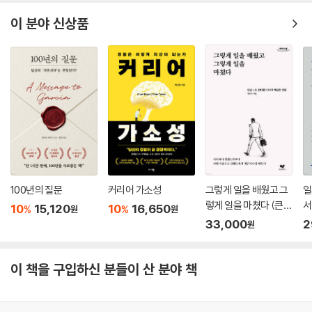
이 분야 신상품
100년의 질문
커리어 가소성
그렇게 일을 배웠고 그
일
렇게 일을 마쳤다 (큰글
서
10
15,120
10
16,650
%
%
원
원
자도서)
33,000
2
원
이 책을 구입하신 분들이 산 분야 책