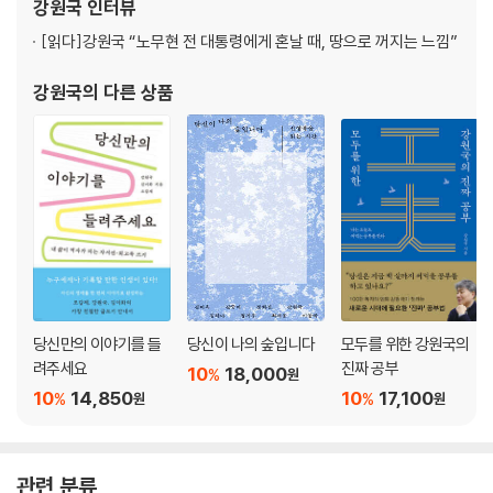
:습관력
강원국
인터뷰
[읽다]
강원국 “노무현 전 대통령에게 혼날 때, 땅으로 꺼지는 느낌”
생각을 생각하라
: 사고력
강원국
의 다른 상품
한눈팔기에서 시작되는 책 쓰기 비밀
: 관찰력
묻지 않으면 쓸 수 없다
: 질문력
혼잣말로 출발하는 책 쓰기 마법
: 발화력
당신만의 이야기를 들
당신이 나의 숲입니다
모두를 위한 강원국의
려주세요
진짜 공부
10
18,000
줄일 수 있으면 쓸 수 있다
%
원
10
14,850
10
17,100
%
%
원
원
: 요약력
암중모색에서 유레카까지, 글쓰기 여정
: 통찰력
관련 분류