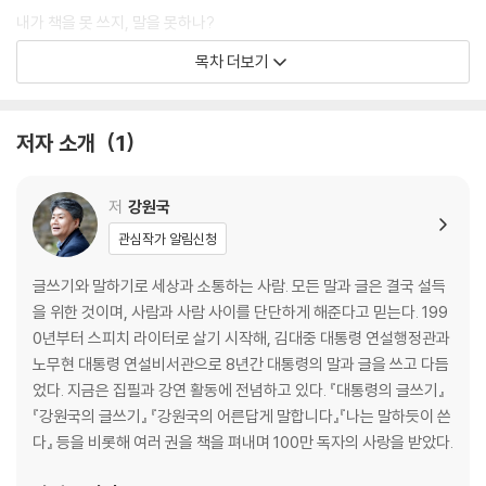
내가 책을 못 쓰지, 말을 못하나?
: 말하듯 쓰고, 쓰듯 말하라
목차 더보기
누구나 쓸 수 있다
: 이야기를 쥐고도 침묵하는 당신에게
저자 소개
1
시대가 책을 쓰라고 요구한다
: 많이 읽고 들었다, 이젠 쓸 차례다
저
강원국
관심작가 알림신청
책은 의지가 아니라 환경이 쓴다
: 쓰고 싶지 않은 당신이 끝까지 쓰게 되는 조건들
글쓰기와 말하기로 세상과 소통하는 사람. 모든 말과 글은 결국 설득
을 위한 것이며, 사람과 사람 사이를 단단하게 해준다고 믿는다. 199
2장 책 쓰기 기초체력 연마
0년부터 스피치 라이터로 살기 시작해, 김대중 대통령 연설행정관과
노무현 대통령 연설비서관으로 8년간 대통령의 말과 글을 쓰고 다듬
책을 쓴다는 건, 버티는 일이다
었다. 지금은 집필과 강연 활동에 전념하고 있다. 『대통령의 글쓰기』
: 지구력
『강원국의 글쓰기』 『강원국의 어른답게 말합니다』『나는 말하듯이 쓴
다』 등을 비롯해 여러 권을 책을 펴내며 100만 독자의 사랑을 받았다.
반복되는 루틴이 만들어내는 기적