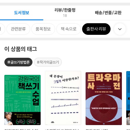
리뷰/한줄평
도서정보
배송/반품/교환
18
개
관련분류
품목정보
책 속으로
출판사 리뷰
이 상품의 태그
#글쓰기방법론
#작가의글쓰기