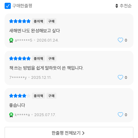
: 책과 삶이 순환하는 삶
국에게 한 독자가 조심스레 물었다. “내 이야기로 책을 쓰면 기념은 되어도
구매한줄평
추천순
작가님처럼 돈을 벌어주는 책이 되기는 쉽지 않을 거 같아요” 저자는 말한
다. “자기 이야기를 쓰는 것은 끝이 아닙니다. 시작입니다. 그렇지만 그게
종이책
구매
반드시 필요해요. 그다음 단계에서 또는 그다음 단계에서 포기하지 않으면
새해엔 나도 완성해보고 싶다
결국에는 공감하고 팔리는 책이 될 수 있습니다” 누군가에게 책은 나를 찾
a******5
2026.01.24.
0
는 도구가 되고, 누군가에게 책은 생존의 수단이며, 누군가에게 책은 사람
들에게 도움이 되기 위한 도구일 것이다. 이 책의 의미는 책 쓰기를 ‘시
작’하게 하는 데 있고, ‘완성’까지 경주하게 하는 데 있다.
종이책
구매
책 쓰는 방법을 쉽게 말하듯이 쓴 책입니다.
“늦게 피는 꽃은 있어도 피지 않는 꽃은 없다. 매일 조금씩 쓰면 된다. 한 문
장으로 시작하면 된다. 포기하지 않고 쓰면 언젠가 책이 된다. 책 쓰기를 통
7******y
2025.12.11.
0
해 내가 무엇에 관심이 있고, 무엇을 좋아하고, 무엇을 잘하는지 찾아내자.
책을 써서 내가 가진 그 ‘무엇’을 세상에 보여주자. 그 무엇으로 세상에 보
종이책
구매
탬이 되자.” -본문 중에서-
좋습니다
k*****a
2025.07.17.
0
한줄평 전체보기