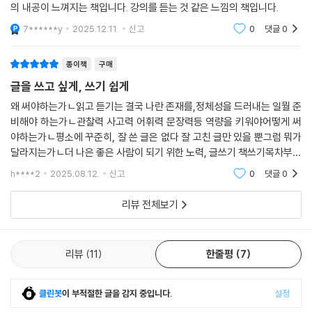
두고, 글 쓰는 장소를 정해두고, 글 쓰는 양과 반응을 기록하라는 구체적 지
의 내공이 느껴지는 책입니다. 강의를 듣는 것 같은 느낌의 책입니다.
준다는 자세로 쓴다. 그렇지 않으면 글을 쓸 때마다 힘들고 괴롭고 지친다.
: 내려놓아야 쓸 수 있다
침에서부터 예쁜 노트나 필기구를 모으는 것처럼 감성적인 요소들까지, 쓰
7******y
2025.12.11.
신고
0
댓글
0
그리고 쓴 글을 되도록 많이 보여준다. 지적당하는 것을 두려워하지 않고
고 싶지 않은 마음이 들 때마다 쓰게 하는 비법이 담겨 있다.
고마워한다. 지적은 혼내는 게 아니라 가르쳐주는 것이라고 생각해야 속
당신의 잘못이 아니에요
편하다. 지적당한 내용은 반드시 따라야 할 불문율이 아니다. 지적한 사람
: 작가가 가야할 길, 용기
종이책
구매
“당신에게 책은 무엇인가요?”
의 취향일 뿐이다. 그러니 자존심 상할 문제도 아니다. 그렇게 생각하고 글
글을 쓰고 싶게, 쓰기 쉽게
삶이 책이 되는 순간,
을 여러 사람에게 보여준다. 그래야 글이 좋아진다.
완벽하지 않아도 괜찮다
진짜 내 인생은 시작된다.
왜 써야하는가ㄴ읽고 듣기는 결국 나란 존재를,정체성을 드러내는 일뭘 준
--- p.320
: 글쓰기에 중요한 단 한 가지, 자신감
비해야 하는가ㄴ관찰력 사고력 어휘력 문장력등 역량을 키워야어떻게 써
강원국이 유시민, 나태주, 이슬아 등 22명의 작가에게 물었다. “당신에게
야하는가ㄴ평소에 꾸준히, 잘 쓴 글은 없다 잘 고친 글만 있을 뿐그럼 뭐가
책쓰기의 더 큰 의미는 살아온 날들의 회고에 있지 않다. 살아갈 날들에 대
서른다섯 계단 오르기
달라지는가ㄴ더 나은 좋은 사람이 되기 위한 노력, 글쓰기 책쓰기목차부터
책은 무엇인가요?” 이 책에는 22인의 국내 최고의 작가들이 생각하는 책
한 다짐에 있다. 앞으로 해야 할 일이 무엇인지, 어떻게 살아야 하는지 생각
: 책 쓰기 프로세스
내용까지 내용은 풍부하나 군더더기가 없고단문으로 쓴 글은 짧지만 많은
의 의미를 수록해 이를 엿보는 재미가 쏠쏠하다. 책은 곧 그들의 삶이기에
h****2
2025.08.12.
신고
0
댓글
0
하는 기회가 된다. 이런 작업은 쓰기 전보다 쓴 이후의 삶에 영향을 준다.
걸 아우른다글
작가들의 글에는 책 쓰기를 통해 우리가 바라는 모습도 투영되어 있다. 작
나이 들수록 글쓰기가 간절하다
--- p.358
가들에게 책은 밥이었고, 놀이였고, 존재 증명이며 친구이자 등대였다.
리뷰 전체보기
: 투명인간에서 작가가 되기까지
강원국에게 책은 진짜 내 인생을 살게 하고, 인생의 2막에 돈을 벌어 생존
인생은 한 권의 책이다
하게 해준 고마운 존재다. 물론 우리가 여기에 나온 22명의 작가들이나 저
리뷰
11
한줄평
7
: 자서전 쓰기
자처럼 많은 것을 달성하지 못할 수는 있다.
클린봇
이 부적절한 글을 감지 중입니다.
설정
삶은 어떻게 책이 되는가
노무현 재단 주최 ‘사람사는세상 책문화제’ 개막 토크 연사로 참여한 강원