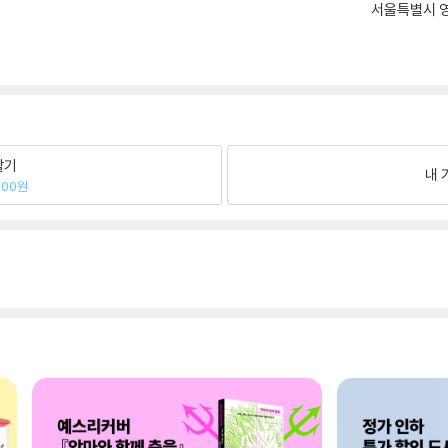
서울특별시 영
팔기
내 
000원