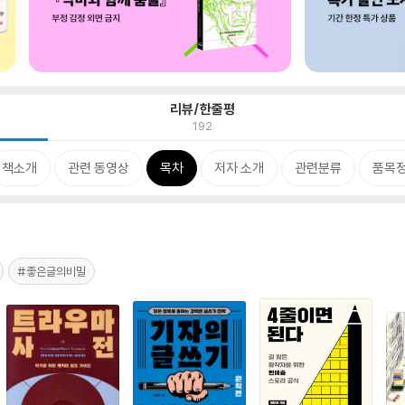
리뷰/한줄평
192
책소개
관련 동영상
목차
저자 소개
관련분류
품목
#좋은글의비밀