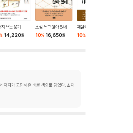
지 쓰는 용기
소설 쓰고 앉아 있네
제텔카스텐
스토리텔
14,220
10
16,650
10
16,200
10
2
%
%
%
%
원
원
원
서 저자가 고민해온 바를 책으로 담았다. 소재