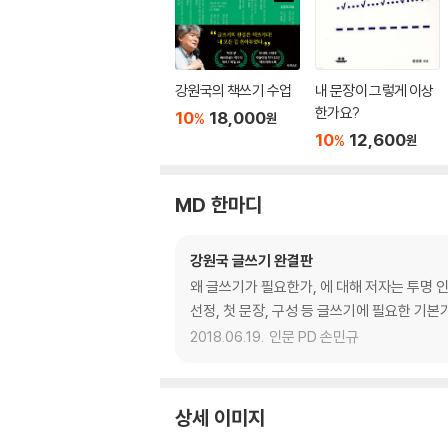
강원국의 책쓰기 수업
내 문장이 그렇게 이상
한가요?
10
18,000
%
원
10
12,600
%
원
MD 한마디
강원국 글쓰기 완결판
왜 글쓰기가 필요한가, 에 대해 저자는 투명 
선정, 첫 문장, 구성 등 글쓰기에 필요한 기본
2018.06.19.
인문 PD 손민규
상세 이미지