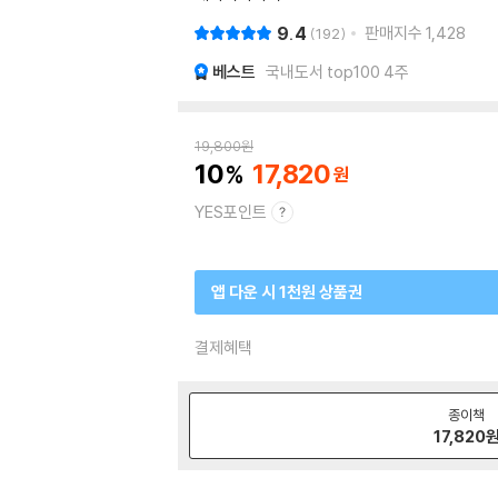
9.4
판매지수
1,428
192
베스트
국내도서 top100 4주
19,800
원
10
17,820
YES포인트
앱 다운 시 1천원 상품권
결제혜택
종이책
17,820