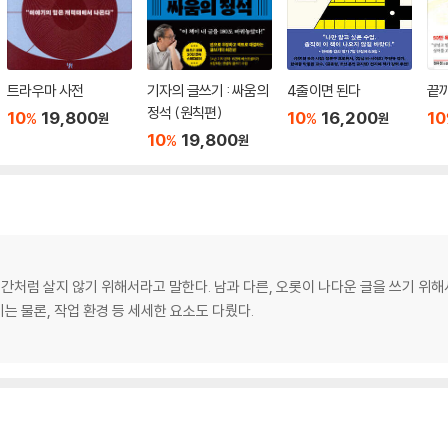
트라우마 사전
기자의 글쓰기 : 싸움의
4줄이면 된다
끝까
정석 (원칙편)
10
19,800
10
16,200
10
%
%
원
원
10
19,800
%
원
인간처럼 살지 않기 위해서라고 말한다. 남과 다른, 오롯이 나다운 글을 쓰기 위해
기는 물론, 작업 환경 등 세세한 요소도 다뤘다.