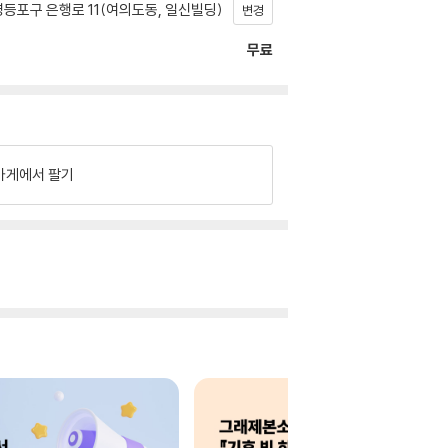
등포구 은행로 11(여의도동, 일신빌딩)
변경
무료
가게에서 팔기