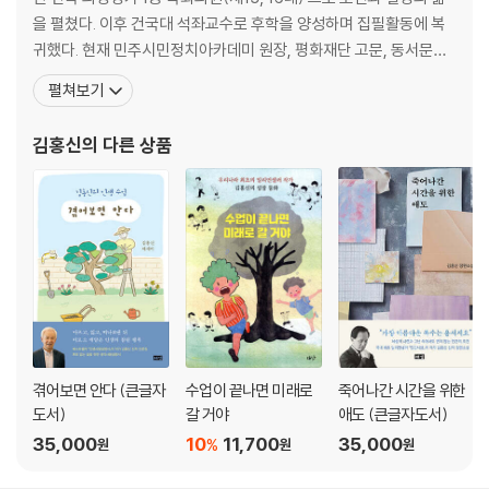
겪어보면 안다 31
을 펼쳤다. 이후 건국대 석좌교수로 후학을 양성하며 집필활동에 복
신이 주신 선물 32
귀했다. 현재 민주시민정치아카데미 원장, 평화재단 고문, 동서문학
천사가 배시시 웃더라 33
상 운영위원장 등으로 활동하고 있다. 충남 공주에서 태어나 논산에
펼쳐보기
불을 끌 만큼 눈물 흘려 보았느냐 34
서 성장했으며 건국대 국문과를 졸업하고 동대학원에서 문학박사 및
사람의 고향은 별이다 35
명예정치학박사 학위를 받았다. 1976년 ≪현대문학≫으로 등단한
김홍신
의 다른 상품
그냥 살자 36
이후 『인간시장』 『칼날 위의 전쟁』 『바람 바람 바
하늘을 마신다 37
내 인생의 구렁텅이 39
따라 배우기 41
인생 42
사람꽃 44
해돋이와 해넘이 45
심장 속으로 들어온 사랑 46
사랑 그리고 이별 47
사랑 벼락 1 48
겪어보면 안다 (큰글자
수업이 끝나면 미래로
죽어나간 시간을 위한
사랑 벼락 2 49
도서)
갈 거야
애도 (큰글자도서)
35,000
10
11,700
35,000
%
원
원
원
3부 인생 사용 설명서