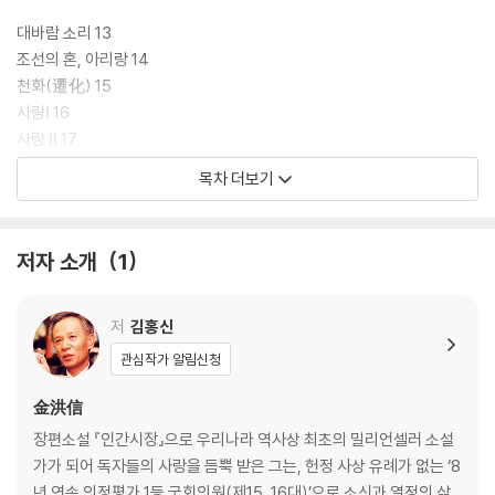
이 그에게 절실했던 까닭이 무엇일까. 이 질문에 대한 답변은 곧 김홍신 시
의 존재 양식을 말하는 것이 된다”고 평한다.
대바람 소리 13
조선의 혼, 아리랑 14
천화(遷化) 15
사랑Ⅰ 16
사랑 Ⅱ 17
사람은 지구의 나그네 18
목차 더보기
술잔이 비었노라 19
천하에 오직 하나뿐 20
같이 흔들리자 21
저자 소개
1
내 인생의 오로라 22
그냥 살면 되거늘 23
바람에게 물었다 24
저
김홍신
사람으로 태어나 무엇을 남길 텐가 25
관심작가 알림신청
귀신에게 시비 걸기 26
살아있음은 기적 27
金洪信
장편소설 『인간시장』으로 우리나라 역사상 최초의 밀리언셀러 소설
2부 겪어보면 안다
가가 되어 독자들의 사랑을 듬뿍 받은 그는, 헌정 사상 유례가 없는 ‘8
년 연속 의정평가 1등 국회의원(제15, 16대)’으로 소신과 열정의 삶