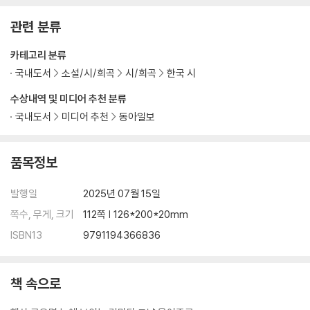
인생 사용 설명서 53
관련 분류
사랑 근처 54
논산 아리랑 55
카테고리 분류
엄니 마음 57
국내도서
소설/시/희곡
시/희곡
한국 시
사랑 서리 59
사람이 왜 늙나 했더니 60
수상내역 및 미디어 추천 분류
놀부 보시 61
국내도서
미디어 추천
동아일보
청춘들아 62
울 엄니 1 63
품목정보
울 엄니 2 64
한눈 팔기 65
발행일
2025년 07월 15일
다친 사랑 66
별을 마신다 67
쪽수, 무게, 크기
112쪽 | 126*200*20mm
그대는 68
ISBN13
9791194366836
사랑앓이 70
그대가 하늘이었소 71
책 속으로
4부 모루