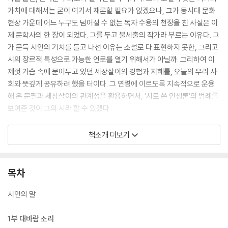
가치에 대해서는 굳이 여기서 재론할 필요가 없겠으나, 그가 동시대 문화
현상 가운데 어느 누구도 넘어설 수 없는 독자 수용의 천장을 친 사실은 이
제 문학사의 한 장이 되었다. 그를 두고 불세출의 작가라 부르는 이유다. 그
가 문득 시인의 기치를 들고 나선 이유는 소설로 다 표현하지 못한, 그리고
시의 장르적 특성으로 가능한 언로를 열기 위해서가 아닐까. 그리하여 이
제껏 가슴 속에 묻어두고 있던 세상살이의 경험과 지혜를, 오늘의 우리 사
회와 뜻깊게 공유하려 했을 터이다. 그 연령에 이르도록 지속적으로 운용
해 온 문필과 세상살이의 관계성을 활용하면서, ‘시로 쓴 인생론’의 범례를
보여준 것이 그의 시라 할 수 있겠다.
김종회 문학평론가(한국디지털문인협회 회장)는 평설에서 “김홍신의 시
책소개 더보기
에는 언어의 기교나 관념의 유희가 없다. 소박하고 조촐한, 그러나 품격 있
고 의미 깊은 인생론의 언사들이 오랜 격언처럼 줄지어 있다. 이 시의 행렬
은 그가 살아온 세월의 경과와 그 연륜의 원숙성을 반영한다. 그의 시들은
목차
주로 구어체의 어법을 빌려 독자와의 소통을 도모하며, 이는 한결 친숙하
고 편안한 공감을 촉발하는 데 유익하다. 왜 김홍신이 이와 같은 시를 쓰고
시인의 말
시집을 간행하려 할까. 이야기의 형식으로 풀어서 말하는 소설의 발화법을
한 편으로 밀쳐두고, 비유와 상징과 압축의 방정식을 동원하는 시의 기법
1부 대바람 소리