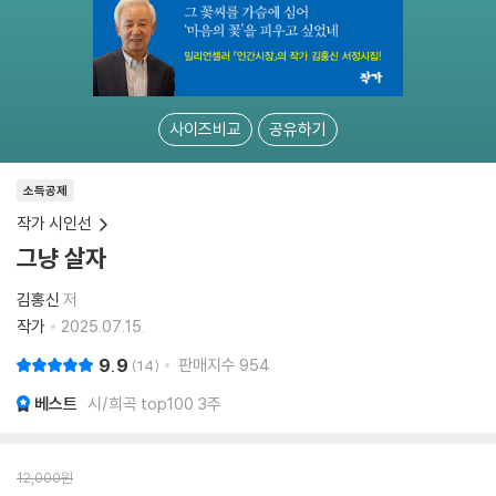
사이즈비교
공유하기
소득공제
작가 시인선
그냥 살자
김홍신
저
작가
2025.07.15.
9.9
판매지수
954
14
베스트
시/희곡 top100 3주
12,000
원