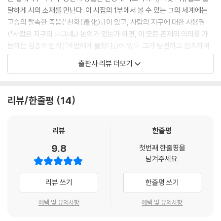
평설 / 시로 쓴 인생론과 그 향방_김종회 98
달하게 시의 소재를 만난다. 이 시집의 1부에서 볼 수 있는 그의 세계에는
그대를 사랑한 만큼
고승의 탈속한 죽음(「천화(遷化)」)이 있고, 사람의 지구에 대한 사용권
비가 퍼붓는다면
(「사람은 지구의 나그네」) 논의가 있는가 하면, 이 모든 존재의 의의를 가
세상은 온통 바다겠지요
늠하는 심층적 인식(「바람에게 물었다」)이 있다. 그가 당면하고 접촉하며
판단하는 모든 사물에 다각적 관점이 작용하면서, 그 상상력은 시인이 자
출판사 리뷰 더보기
아직도 내 영혼은 화염에 쌓여 있어
신의 내면에 숨기고 있는 생각들을 ‘시의 보석’으로 이끌어낸다.
달아오른 불 끄려고
밤새 목울대 찢어지게 울었지요
하늘에게 어찌 살라느냐 물으니 / 대나무처럼 살라 하네 / 대나무는 가늘
리뷰/한줄평
14
고 길어도 쓰러지지 않아 / 마디 있고 속 비어 그렇다네 / 인생의 고비가 마
사람들아
디요 / 속을 비우는 건 마음 내려놓는 거라네
불을 끌만큼 눈물 흘려 보았느냐
- 「대바람 소리」 부분
리뷰
한줄평
--- p.34 「불을 끌 만큼 눈물 흘려 보았느냐」 중에서
9.8
첫번째 한줄평을
이 시집의 첫 번째 시 「대바람 소리」의 첫 연이다. 대나무에 마디가 있고 속
남겨주세요.
어찌 살아야 합니까
이 비어 있기에 가늘고 길어도 쓰러지지 않는다는 언표(言表)다. 시인은
인생사 전쟁터가 아니더냐
곧바로 대나무의 모형을 인생사의 면모에 대입한다. 뒤이어 둘째 연에서
리뷰 쓰기
한줄평 쓰기
대나무에게 물으니 ‘바람’처럼 살라 하는데, 이 모두를 넘어서는 힘은 ‘사랑
웃고 건강하고 신나게 살고 싶습니다
과 용서’에 있다는 것이다.
혜택 및 유의사항
혜택 및 유의사항
남을 기쁘게 하고 세상에 조금이라도 보탬이 되게 살라