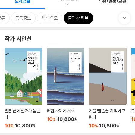
도서정보
배송/반품/교환
14
분류
품목정보
책 속으로
출판사 리뷰
작가 시인선
발톱 끝에 날개가 돋는
해협 사이에 서서
기쁠 땐 슬픈 기억이 그
그
다
립다
10
10,800
1
%
원
10
10,800
10
10,800
%
%
원
원