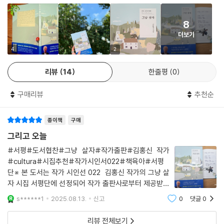
술잔에 뜬 별을 마신다 / 별이 웃으며 심장 속으로 들어왔다 / 심장이 벌렁
그리 살기가 어찌 쉽습니까
벌렁 춤춘다 / 술잔은 시시덕거렸다
인생사 쉬우면 재미가 없느니라
8
- 「술잔이 비었노라」 부분
더보기
잘 사는 법을 가르쳐 주소서
술잔에 달이 뜨거나 별이 뜨면, 이는 매우 고급한 풍류의 시심을 증명한다.
4
2
그냥 살자
시인은 술잔에 뜬 별을 마신다. 자연과 시적 화자 또 우주와 시적 화자가 물
--- p.36 「그냥 살자」 중에서
리뷰
14
한줄평
0
아일체의 지경으로 진입하는 이 순간부터, 하늘과 별과 달이 함께 호응한
다. 이를테면 시인이 시공을 초월하는 물심일여의 연대를 꿈꾸는 형국이
원고지(原稿紙)
구매리뷰
추천순
다.
몽당 연필
그리고 영혼을 찍어 쓰는 몸살
종이책
구매
품었던 욕망은 참으로 부질없나니 / 얼기설기 쌓은 인연은 낙엽 되어 흩어
지더라 / 켜켜이 늘어 붙은 / 애착은 가소롭고 / 사람은 본디 짐승이었다더
그리고 오늘
겨울 된서리는
라 / 참사랑과 따스한 용서와 자유를 누리기에 / 사람이 되었다 하더라
#서평#도서협찬#그냥 살자#작가출판#김홍신 작가
몸속에서 사랑타령하고
- 「사람으로 태어나 무엇을 남길 텐가」 부분
#cultura#시집추천#작가시인서022#책육아#서평
가을 당단풍
단※ 본 도서는 작가 시인선 022 김홍신 작가의 그냥 살
가슴 밑바닥에 인생을 쌓고
이 시의 서두에서 시인은 ‘인생은 짧은데 흔들리며 산 세월은 왜 그리 길었
자 시집 서평단에 선정되어 작가 출판사로부터 제공받았
여름 폭풍우는
는가’라고 탄식한다. 더불어 ‘사람은 본디 짐승’이었으나 ‘참사랑과 따스한
습니다1.책 제목 : 그냥 살자2.서평 제목 : 그리고 오늘3.저
s******1
2025.08.13.
신고
0
댓글
0
다리 밑에서 사랑을 줍고
자 : 김홍신4.출판사 : 작가5.책 도착 : 2025.7.29.6.다 읽
용서와 자유’로 인하여 사람이 되었다고 술회한다. 이렇게 보면 그가 품고
봄날 꽃까지
은 날짜:2025.8.1.7.감동을 나누고픈 시ㅡp.18.사람은 지
있는 인생관은 언제나 가치지향적이고 순방향적이며, 동시에 그러한 사유
리뷰 전체보기