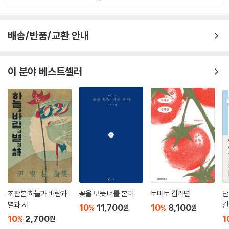
모세 혈관으로 억겁을 짓고
구
가 시로 발현되고 있다.
--- p.87 「시인(詩人)」 중에서
문학은 영혼의 상처를 / 향기로 바꾸는 인간학이지요 / 시인은 영혼의 상
배송/반품/교환 안내
처를 / 꽃 대궐로 만드는 예술가죠
- 「살아있음은 기적」 부분
이 분야 베스트셀러
시, 또는 문학의 기능을 확정적으로 피력한 시의 구절이다. 아마도 이는 오
랜 세월을 두고 시인에게 하나의 화석이 된 문학관으로 보인다. 그러할 때
그의 시가 표상하는 인간 곧 ‘살아있는 사람’은, 기적의 주체요 천지간을 가
로지르는 가장 소중한 존재로 격상된다. 시인이 상상력을 운행하는 공간이
이렇게 넓고 자유로운 연유는, 어쩌면 소설의 주박(呪縛)을 벗어난 시의
강세로부터 말미암았을 것이다.
삶의 질곡을 넘어선 경륜과 인간애
인생 행로에서 한 사람이 보여줄 수 있는 경륜의 크기는, 그의 경험은 물론
초판본 하늘과 바람과
꽃을 보듯 너를 본다
토마토 컵라면
단
그 사람됨의 수준에 연동되어 있다. 큰 포부를 가지고 어떤 일을 조직적으
별과 시
긴
10
11,700
10
8,100
%
%
원
원
로 계획하거나 그렇게 세상을 관리하는 일을 경륜이라고 한다면, 이는 김
10
2,700
1
%
원
홍신 시의 넓이와 깊이를 추정하는 하나의 시점이 될 수 있다. 더욱이 누구