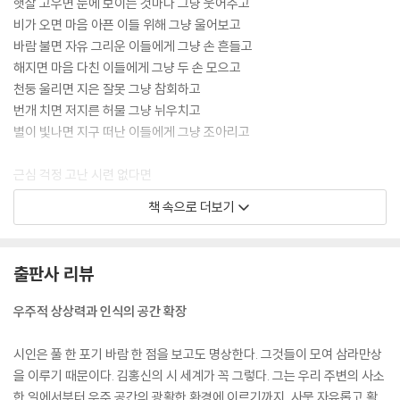
햇살 고우면 눈에 보이는 것마다 그냥 웃어주고
비가 오면 마음 아픈 이들 위해 그냥 울어보고
모루 75
바람 불면 자유 그리운 이들에게 그냥 손 흔들고
춘추문장(春秋文章) 76
해지면 마음 다친 이들에게 그냥 두 손 모으고
후회 77
천둥 울리면 지은 잘못 그냥 참회하고
왜 사냐고 물으면 78
번개 치면 저지른 허물 그냥 뉘우치고
내 고향 푸른 달아 80
별이 빛나면 지구 떠난 이들에게 그냥 조아리고
그리운 것은 금강이 아니라 통일 82
인연 84
근심 걱정 고난 시련 없다면
사랑의 전과자 86
이미 저승 사람이니까
시인(詩人) 87
책 속으로 더보기
--- p.23 「그냥 살면 되거늘」 중에서
봄이 슬픈 까닭 88
무제 89
그댈 기다린 만큼
헤어지는 연습 91
출판사 리뷰
태양이 이글거리면
흔들리며 살자 92
지구는 불덩어리가 되겠지요
그대 품속에 핀 꽃 93
우주적 상상력과 인식의 공간 확장
사랑 Ⅲ 94
그대를 그리워한 만큼
오장 칠부 달린 무리 95
시인은 풀 한 포기 바람 한 점을 보고도 명상한다. 그것들이 모여 삼라만상
눈이 쏟아진다면
두루메 96
을 이루기 때문이다. 김홍신의 시 세계가 꼭 그렇다. 그는 우리 주변의 사소
영영 봄날은 사라지겠죠
한 일에서부터 우주 공간의 광활한 환경에 이르기까지, 사뭇 자유롭고 활