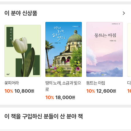
나 마주하게 되는 삶의 질곡에 당착했을 때, 이 경륜은 그야말로 새 힘을 발
이 분야 신상품
양한다. 사람이 죽으면 ‘영혼은 별’이 된다는 믿음(「사람의 고향은 별이
다」), ‘인생사 전쟁터’인 마당에 참으로 ‘잘 사는 법’의 발견(「그냥 살라」),
그리고 무게를 잴 수 없는 ‘내 인생의 오로라’에 대한 달관(「하늘을 닮은 눈
빛」) 등이 이 시집의 2부에서 볼 수 있는 구체적 사례가 된다.
지나 보면 안다 고통이 추억인 걸 / 불행해지면 안다 아주 작은 게 행복인
걸 / 죽음이 닥치면 안다 내가 세상의 주인인 걸
- 「겪어보면 안다」 부분
‘겪어보면 안다’라는 시의 제목은 지금 여기에까지 이른 결과론적 평가에
꽃피어라
땅의 노래, 소금과 빛으
동트는 아침
디
해당하지만, 여기에는 두 가지 전제 조건이 있다. 하나는 지금 이전의 어려
로
움이나 아픔에 대한 체험이요, 다른 하나는 이제 그것을 넘어설 수 있는 의
10
10,800
10
12,600
1
%
%
원
원
10
18,000
지와 그로 인한 새로운 진전에의 확신이다. 인용의 시는 여기서 과거와 현
%
원
재로 맞서 있는 이 구조적 정황에 대한 견식을, 모양 좋게 잘 수렴한 경우
다.
이 책을 구입하신 분들이 산 분야 책
거지에게 절해 본 적 없지만 / 천 원짜리 한 장 내밀고 / 두 손 모으고 절했